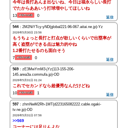
今年は長打あんま出ないね、今日は福永らしい長打
でたからああいう打球増やしてほしいね
13
0
返信
544
：2M2NiYTcy-yND(global221-96-067.aitai.ne.jp)-Yz
2026年5月30日 23:56
もうちょっと長打と打点が欲しいくらいで出塁率が
高く盗塁ができる点は魅力的やね
1.2番打たせるのも面白そう
7
0
返信
569
：zE3MwYmM3-jYz(113-155-206-
145.area3a.commufa.jp)-OD
2026年5月31日 01:24
これでセカンドなら超優秀なんだけどね
10
1
返信
597
：zhmNwM2Rh-1MT(d223165082222.cable.ogaki-
tv.ne.jp)-OD
2026年5月31日 07:56
>>569
コーナーには足りんよな