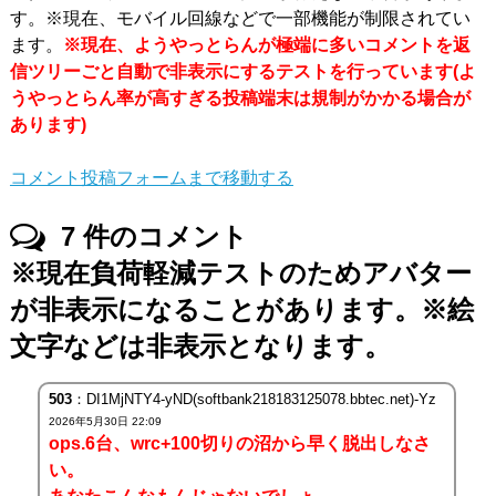
す。※現在、モバイル回線などで一部機能が制限されてい
ます。
※現在、ようやっとらんが極端に多いコメントを返
信ツリーごと自動で非表示にするテストを行っています(よ
うやっとらん率が高すぎる投稿端末は規制がかかる場合が
あります)
コメント投稿フォームまで移動する
7
件のコメント
※現在負荷軽減テストのためアバター
が非表示になることがあります。※絵
文字などは非表示となります。
503
：DI1MjNTY4-yND(softbank218183125078.bbtec.net)-Yz
2026年5月30日 22:09
ops.6台、wrc+100切りの沼から早く脱出しなさ
い。