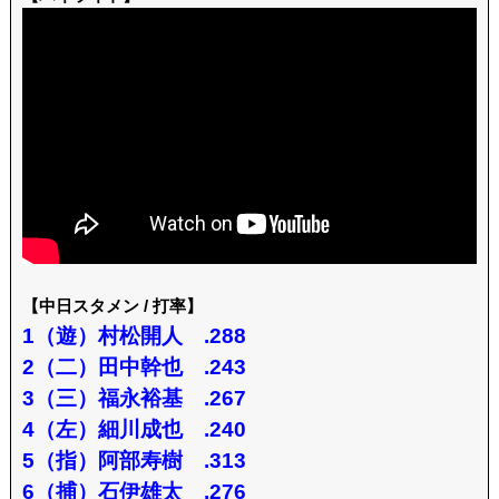
【中日スタメン / 打率】
1（遊）村松開人 .288
2（二）田中幹也 .243
3（三）福永裕基 .267
4（左）細川成也 .240
5（指）阿部寿樹 .313
6（捕）石伊雄太 .276