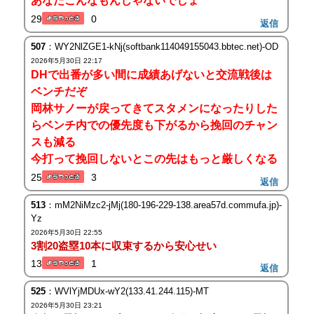
あなたこんなもんじゃないでしょ
29
0
返信
507
：WY2NlZGE1-kNj(softbank114049155043.bbtec.net)-OD
2026年5月30日 22:17
DHで出番が多い間に成績あげないと交流戦後は
ベンチだぞ
岡林サノーが戻ってきてスタメンになったりした
らベンチ内での優先度も下がるから挽回のチャン
スも減る
今打って挽回しないとこの先はもっと厳しくなる
25
3
返信
513
：mM2NiMzc2-jMj(180-196-229-138.area57d.commufa.jp)-
Yz
2026年5月30日 22:55
3割20盗塁10本に収束するから安心せい
13
1
返信
525
：WVlYjMDUx-wY2(133.41.244.115)-MT
2026年5月30日 23:21