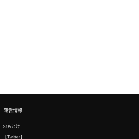
運営情報
のもとけ
【Twitter】