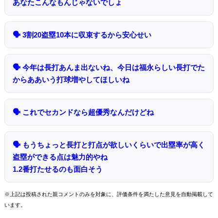
あなたこんなもんじゃないでしょ
🗣 3割20盗塁10本に収束するから安心せい
🗣 今年は長打あんま出ないね、今日は福永らしい長打でた
からああいう打球増やしてほしいね
🗣 これでセカンドなら超優秀なんだけどね
🗣 もうちょっと長打と打点が欲しいくらいで出塁率が高く
盗塁ができる点は魅力的やね
1.2番打たせるのも面白そう
※上記は投稿された親コメントのみを対象に、評価条件を満たした意見を自動掲載して
います。