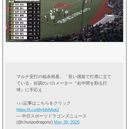
マルチ安打の福永裕基、「良い感覚で打席に立て
ている」好調のバロメーター『右中間を割る打
球』に手応え
↓↓↓記事はこちらをクリック
https://t.co/t8yb6AAqt2
— 中日スポーツドラゴンズニュース
(@chuspodragons)
May 30, 2026