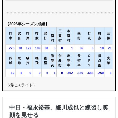
【2026年シーズン成績】
二
三
本
打
試
打
打
安
塁
打
得
三
塁
塁
塁
率
合
席
数
打
打
点
点
振
打
打
打
.275
30
122
109
30
3
0
1
36
6
10
21
盗
併
出
長
O
得
四
死
犠
犠
盗
失
塁
殺
塁
打
P
点
球
球
打
飛
塁
策
死
打
率
率
S
圏
12
1
0
0
5
1
0
.352
.330
.683
.250
1
（横にスライド）