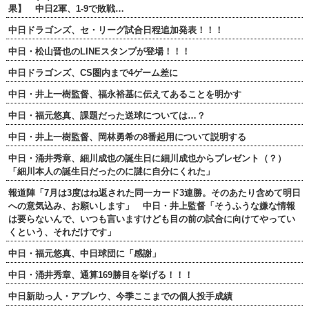
果】 中日2軍、1-9で敗戦…
中日ドラゴンズ、セ・リーグ試合日程追加発表！！！
中日・松山晋也のLINEスタンプが登場！！！
中日ドラゴンズ、CS圏内まで4ゲーム差に
中日・井上一樹監督、福永裕基に伝えてあることを明かす
中日・福元悠真、課題だった送球については…？
中日・井上一樹監督、岡林勇希の8番起用について説明する
中日・涌井秀章、細川成也の誕生日に細川成也からプレゼント（？）
「細川本人の誕生日だったのに謎に自分にくれた」
報道陣「7月は3度はね返された同一カード3連勝。そのあたり含めて明日
への意気込み、お願いします」 中日・井上監督「そうふうな嫌な情報
は要らないんで、いつも言いますけども目の前の試合に向けてやってい
くという、それだけです」
中日・福元悠真、中日球団に「感謝」
中日・涌井秀章、通算169勝目を挙げる！！！
中日新助っ人・アブレウ、今季ここまでの個人投手成績