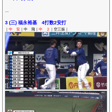
…
3 (三) 福永裕基 4打数2安打
｜
中 安
｜中 飛｜
中 ２
｜空三振｜