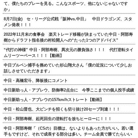
て、僕たちのプレーを見る。こんなスポーツ、他にないじゃないです
か」
8月7日(金) セ・リーグ公式戦「阪神vs.中日」 中日ドラゴンズ、スタ
メン発表！！！
2022年11月末の食事会 楽天トレード移籍が決まっていた中日・阿部寿
樹からドラフト指名後の村松開人への“たった1つのアドバイス”
“代打の神様” 中日・阿部寿樹、異次元の勝負強さ！！！ 代打逆転タイ
ムリーツーベース！！！【動画】
中日ブルペン捕手を務めていた杉山翔大さん「僕の近況について少しお
話しさせていただきます」
中日・高橋宏斗、降板後にコメント
中日新助っ人・アブレウ、防御率2点台に 今季ここまでの個人投手成績
中日新助っ人・アブレウの157km/hストレート【動画】
中日・松山晋也、大ピンチを招くも切り抜け20セーブ到達！！！
中日・阿部寿樹、起死回生の逆転打を放ちヒーローに！！！
中日・阿部寿樹「（CSの）目標は、ないよりもあった方がいい。若い選
手もですけど、それで成長する部分は多い。チーム全員で勝てたらいい