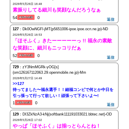
2026年5月26日 16:48
素振りしてる細川も笑顔なんだろうなぁ
54
0
返信
127
：Dk0OwNGFl-jMT(p5651006-ipoe.ipoe.ocn.ne.jp)-ND
2026年5月26日 16:53
「ほそふく」きたーーーーーっ !! 福永の素敵
な笑顔に、細川もニッコリだぁ
52
0
返信
729
：zY3NmMGRk-yOG[s]
(om126167112063.29.openmobile.ne.jp)-Mm
2026年5月27日 14:49
>>127
待ってました〜福永選手！！細福コンビで何とか中日を
引っ張って行って欲しい！頑張って下さいよ〜!
1
0
返信
129
：DI3ZkNzA3-kNj(softbank111191033021.bbtec.net)-OD
2026年5月26日 17:02
やっぱ「ほそふく」は揃っとらんとね！