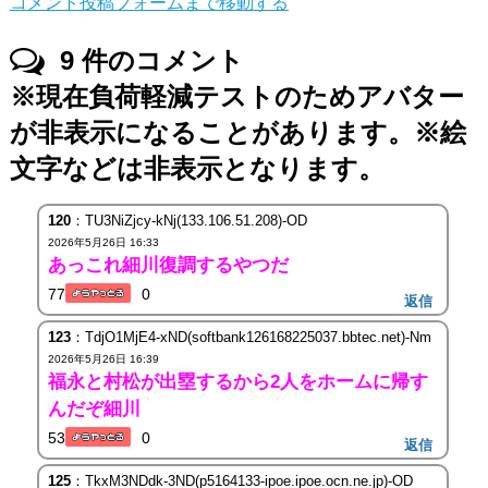
コメント投稿フォームまで移動する
9
件のコメント
※現在負荷軽減テストのためアバター
が非表示になることがあります。※絵
文字などは非表示となります。
120
：TU3NiZjcy-kNj(133.106.51.208)-OD
2026年5月26日 16:33
あっこれ細川復調するやつだ
77
0
返信
123
：TdjO1MjE4-xND(softbank126168225037.bbtec.net)-Nm
2026年5月26日 16:39
福永と村松が出塁するから2人をホームに帰す
んだぞ細川
53
0
返信
125
：TkxM3NDdk-3ND(p5164133-ipoe.ipoe.ocn.ne.jp)-OD