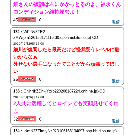
細さんの復調は君にかかっとるのよ、福永くん
コンディション維持頼むよ！
45
0
返信
132
：WFiNyZTE2-
zMW(om126158171116.30.openmobile.ne.jp)-OD
2026年5月26日 17:08
細川が復調したら最高だけど怪我疑うレベルに酷
いからなぁ
外せない選手になったてことだから頑張ってほし
い
25
0
返信
133
：GNhNkZDhi-jYz(p220208187224.cnh.ne.jp)-OD
2026年5月26日 17:08
2人共に活躍してヒロインでも笑顔見せてくれ
よ
32
0
返信
134
：jNmN2ZTlm-yNz(KD106163134097.ppp-bb.dion.ne.jp)-