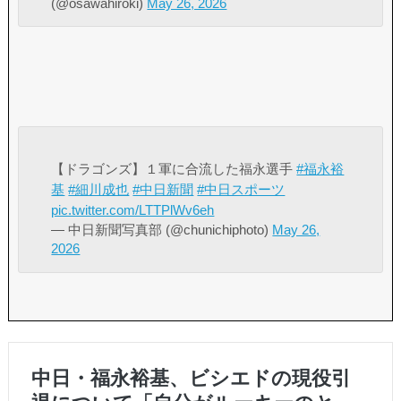
(@osawahiroki)
May 26, 2026
【ドラゴンズ】１軍に合流した福永選手
#福永裕
基
#細川成也
#中日新聞
#中日スポーツ
pic.twitter.com/LTTPlWv6eh
— 中日新聞写真部 (@chunichiphoto)
May 26,
2026