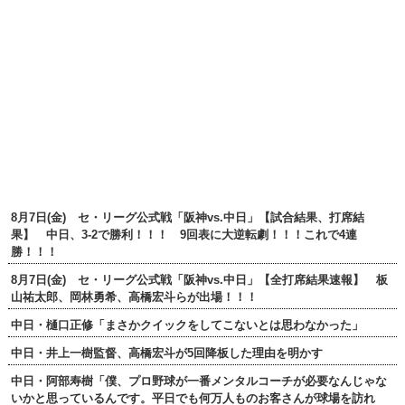
8月7日(金) セ・リーグ公式戦「阪神vs.中日」【試合結果、打席結
果】 中日、3-2で勝利！！！ 9回表に大逆転劇！！！これで4連
勝！！！
8月7日(金) セ・リーグ公式戦「阪神vs.中日」【全打席結果速報】 板
山祐太郎、岡林勇希、高橋宏斗らが出場！！！
中日・樋口正修「まさかクイックをしてこないとは思わなかった」
中日・井上一樹監督、高橋宏斗が5回降板した理由を明かす
中日・阿部寿樹「僕、プロ野球が一番メンタルコーチが必要なんじゃな
いかと思っているんです。平日でも何万人ものお客さんが球場を訪れ