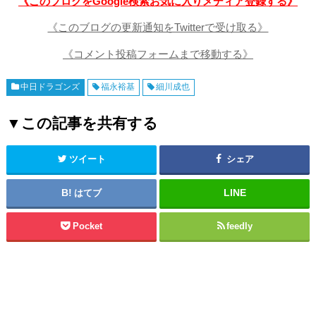
《このブログをGoogle検索お気に入りメディア登録する》
《このブログの更新通知をTwitterで受け取る》
《コメント投稿フォームまで移動する》
中日ドラゴンズ
福永裕基
細川成也
▼この記事を共有する
ツイート
シェア
はてブ
Pocket
feedly