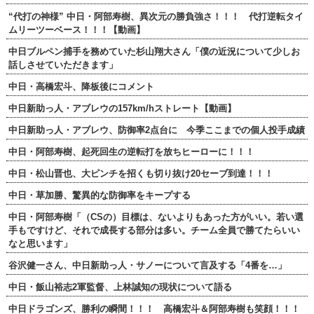
“代打の神様” 中日・阿部寿樹、異次元の勝負強さ！！！ 代打逆転タイ
ムリーツーベース！！！【動画】
中日ブルペン捕手を務めていた杉山翔大さん「僕の近況について少しお
話しさせていただきます」
中日・高橋宏斗、降板後にコメント
中日新助っ人・アブレウの157km/hストレート【動画】
中日新助っ人・アブレウ、防御率2点台に 今季ここまでの個人投手成績
中日・阿部寿樹、起死回生の逆転打を放ちヒーローに！！！
中日・松山晋也、大ピンチを招くも切り抜け20セーブ到達！！！
中日・草加勝、驚異的な防御率をキープする
中日・阿部寿樹「（CSの）目標は、ないよりもあった方がいい。若い選
手もですけど、それで成長する部分は多い。チーム全員で勝てたらいい
なと思います」
谷沢健一さん、中日新助っ人・サノーについて言及する「4番を…」
中日・飯山裕志2軍監督、上林誠知の現状について語る
中日ドラゴンズ、勝利の瞬間！！！ 高橋宏斗＆阿部寿樹も笑顔！！！