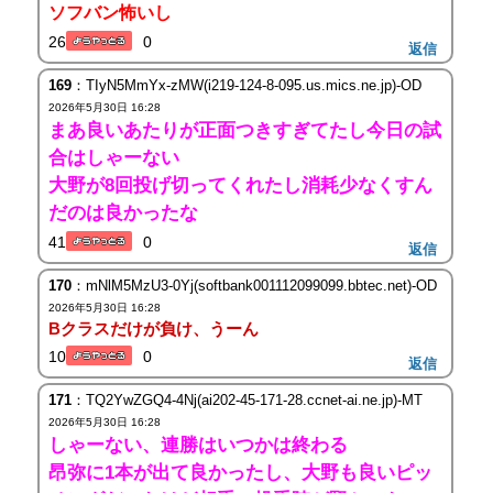
ソフバン怖いし
26
0
返信
169
：TIyN5MmYx-zMW(i219-124-8-095.us.mics.ne.jp)-OD
2026年5月30日 16:28
まあ良いあたりが正面つきすぎてたし今日の試
合はしゃーない
大野が8回投げ切ってくれたし消耗少なくすん
だのは良かったな
41
0
返信
170
：mNlM5MzU3-0Yj(softbank001112099099.bbtec.net)-OD
2026年5月30日 16:28
Bクラスだけが負け、うーん
10
0
返信
171
：TQ2YwZGQ4-4Nj(ai202-45-171-28.ccnet-ai.ne.jp)-MT
2026年5月30日 16:28
しゃーない、連勝はいつかは終わる
昂弥に1本が出て良かったし、大野も良いピッ