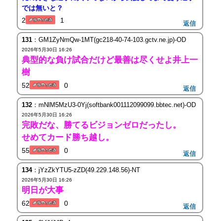
では無いと？
2
1
返信
131
：GM1ZyNmQw-1MT(gc218-40-74-103.gctv.ne.jp)-OD
2026年5月30日 16:26
典型的な負け試合だけど最善は尽くせよ井上一
樹
52
0
返信
132
：mNlM5MzU3-0Yj(softbank001112099099.bbtec.net)-OD
2026年5月30日 16:26
完敗だな、勝てるビジョンゼロだったし。
せめてカード勝ち越し。
55
0
返信
134
：jYzZkYTU5-zZD(49.229.148.56)-NT
2026年5月30日 16:26
明日が大事
62
0
返信