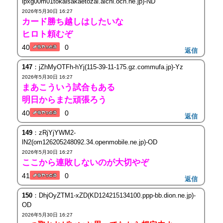
ipxg00m01tokaisakaetozai.aichi.ocn.ne.jp)-ND
2026年5月30日 16:27
カード勝ち越しはしたいな
ヒロト頼むぞ
40
0
返信
147
：jZhMyOTFh-hYj(115-39-11-175.gz.commufa.jp)-Yz
2026年5月30日 16:27
まあこういう試合もある
明日からまた頑張ろう
40
0
返信
149
：zRjYjYWM2-
lN2(om126205248092.34.openmobile.ne.jp)-OD
2026年5月30日 16:27
ここから連敗しないのが大切やぞ
41
0
返信
150
：DhjOyZTM1-xZD(KD124215134100.ppp-bb.dion.ne.jp)-
OD
2026年5月30日 16:27