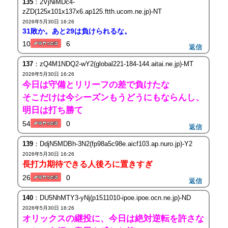
135
：2VjNiMDc4-
zZD(125x101x137x6.ap125.ftth.ucom.ne.jp)-NT
2026年5月30日 16:26
31敗か。あと29は負けられるな。
10
6
返信
137
：zQ4M1NDQ2-wY2(global221-184-144.aitai.ne.jp)-MT
2026年5月30日 16:26
今日は守備とリリーフの差で負けたな
そこだけは今シーズンもうどうにもならんし、
明日は打ち勝て
54
0
返信
139
：DdjN5MDBh-3N2(fp98a5c98e.aicf103.ap.nuro.jp)-Y2
2026年5月30日 16:26
長打力期待できる人後ろに置きすぎ
26
0
返信
140
：DU5NhMTY3-yNj(p1511010-ipoe.ipoe.ocn.ne.jp)-ND
2026年5月30日 16:26
オリックスの継投に、今日は絶対逆転を許さな