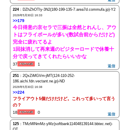
224
：DZhZhOTIy-3N2(180-199-135-7.area7d.commufa.jp)-Y2
2026年5月30日 16:33
>>179
今日得意の京セラで三振は全然とれんし、アウ
トはフライボールが多い(数試合前からだけど)
完全に疲れてるよ
1回抹消して再来週のビジターロードで休養十
分で戻ってきてくれたらいいかな
37
1
返信
251
：2QxZiMGVm-jMT(124-110-252-
186.aichi.fdn.vectant.ne.jp)-ND
2026年5月30日 16:38
>>224
フライアウト5個だけだけど。これって多いって言う
の？
18
0
返信
125
：TMzMlNmMz-yMz(softbank114048139144.bbtec.net)-
OT