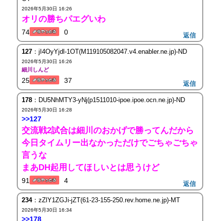
2026年5月30日 16:26
オリの勝ちパエグいわ
74
0
返信
127
：jI4OyYjdl-1OT(M119105082047.v4.enabler.ne.jp)-ND
2026年5月30日 16:26
細川しんど
25
37
返信
178
：DU5NhMTY3-yNj(p1511010-ipoe.ipoe.ocn.ne.jp)-ND
2026年5月30日 16:28
>>127
交流戦2試合は細川のおかげで勝ってんだから
今日タイムリー出なかっただけでごちゃごちゃ
言うな
まあDH起用してほしいとは思うけど
91
4
返信
234
：zZlY1ZGJi-jZT(61-23-155-250.rev.home.ne.jp)-MT
2026年5月30日 16:34
>>178