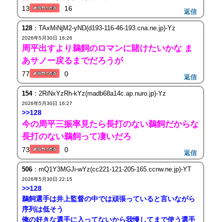
13
16
返信
128
：TAxMiNjM2-yND(d193-116-46-193.cna.ne.jp)-Yz
2026年5月30日 16:26
周平出すより鵜飼のロマンに賭けたいかな ま
あサノー戻るまでだろうが
77
0
返信
154
：2RiNxYzRh-kYz(madb68a14c.ap.nuro.jp)-Yz
2026年5月30日 16:27
>>128
今の周平三振率見たら長打のない鵜飼だからな
長打のない鵜飼って凄いだろ
73
0
返信
506
：mQ1Y3MGJi-wYz(cc221-121-205-165.ccnw.ne.jp)-YT
2026年5月30日 22:15
>>128
鵜飼選手は井上監督の中では頑張っていると言いながら
序列は低そう
俺の好きな選手に入ってないから我慢してまで使う選手