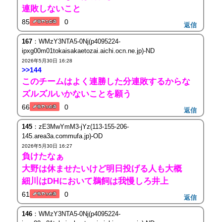
連敗しないこと
85
0
返信
167
：WMzY3NTA5-0Nj(p4095224-
ipxg00m01tokaisakaetozai.aichi.ocn.ne.jp)-ND
2026年5月30日 16:28
>>144
このチームはよく連勝した分連敗するからな
ズルズルいかないことを願う
66
0
返信
145
：zE3MwYmM3-jYz(113-155-206-
145.area3a.commufa.jp)-OD
2026年5月30日 16:27
負けたなぁ
大野は休ませたいけど明日投げる人も大概
細川はDHにおいて鵜飼は我慢しろ井上
61
0
返信
146
：WMzY3NTA5-0Nj(p4095224-