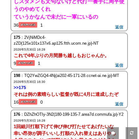
しスタメンも文句ないけど代打一番手に周平使
うのやめてくれ
ていうかなんで未だに一軍にいるの
36
1
返信
175
：2VjNiMDc4-
zZD(125x101x137x6.ap125.ftth.ucom.ne.jp)-NT
2026年5月30日 16:28
これで4年ぶりの月間勝ち越しもおじゃんか。
9
1
返信
198
：TQ2YwZGQ4-4Nj(ai202-45-171-28.ccnet-ai.ne.jp)-MT
2026年5月30日 16:30
>>175
それは例の素晴らしい監督が既に4月に達成したぞ
16
0
返信
176
：DZhZhOTIy-3N2(180-199-135-7.area7d.commufa.jp)-Y2
2026年5月30日 16:28
1回細川打順下げて伸び伸び打たせてあげたいな
幸い昂弥が調子いいし打順の入れ替えはありやろ