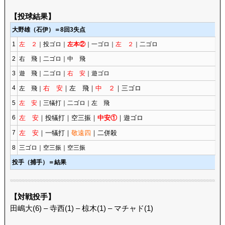
【投球結果】
大野雄（石伊）＝8回3失点
1
左 ２
｜投ゴロ｜
左本②
｜一ゴロ｜
左 ２
｜二ゴロ
2
右 飛｜二ゴロ｜中 飛
3
遊 飛｜二ゴロ｜
右 安
｜遊ゴロ
4
右 安
｜左 飛｜
中 ２
｜三ゴロ
左 飛｜
5
左 安
｜三犠打｜二ゴロ｜左 飛
6
左 安
｜投犠打｜空三振｜
中安①
｜遊ゴロ
7
左 安
｜一犠打｜
敬遠四
｜二併殺
8
三ゴロ｜空三振｜空三振
投手（捕手）＝結果
【対戦投手】
田嶋大(6) – 寺西(1) – 椋木(1) – マチャド(1)