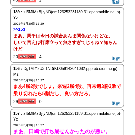
43
2
返信
189
：zI5MlMzBj-yND(om126253231189.31.openmobile.ne.jp)-
Yz
2026年5月30日 16:29
>>153
まあ、周平は今日の試合あんま関係ないけどな。
しいて言えば打席立って無さすぎてじゃね？知らん
けど
20
4
返信
156
：Dg1MlY2U3-1ND(KD059142041082.ppp-bb.dion.ne.jp)-
Mz
2026年5月30日 16:27
まあ4勝2敗でしょ。来週2勝4敗、再来週3勝3敗で
乗り切れたら5割だし、良い方だろ。
29
0
返信
157
：zI5MlMzBj-yND(om126253231189.31.openmobile.ne.jp)-
Yz
2026年5月30日 16:27
まあ、田嶋で打ち崩せんかったのが悪い。