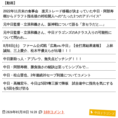
【動画】
2022年11月末の食事会 楽天トレード移籍が決まっていた中日・阿部寿
樹からドラフト指名後の村松開人への“たった1つのアドバイス”
元中日監督・立浪和義さん、阪神戦について語る「京セラだと…」
元中日監督・立浪和義さん、中日ドラゴンズのAクラス入りの可能性に
ついて問われ…
8月8日(土) ファーム公式戦「広島vs.中日」【全打席結果速報】 上林
誠知、三上愛介、松木平優太らが出場！！！
中日新助っ人・アブレウ、無失点ピッチング！！！
中日・阿部寿樹、勝負強さの秘訣は至ってシンプルで…
中日・松山晋也、2年連続20セーブ到達についてコメント
中日・高橋宏斗、今日は5回9奪三振で降板 試合途中に指先を気にする
も5回を投げ切る
2026年05月30日 16:20
169コメント
中日ドラゴンズ