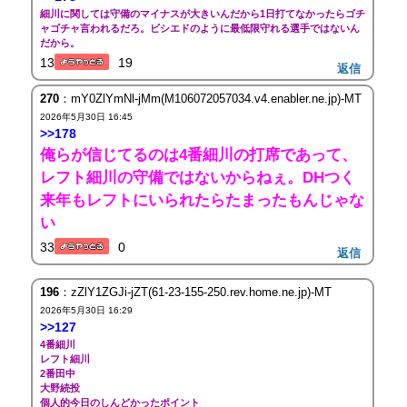
細川に関しては守備のマイナスが大きいんだから1日打てなかったらゴチ
ャゴチャ言われるだろ。ビシエドのように最低限守れる選手ではないん
だから。
13
19
返信
270
：mY0ZlYmNl-jMm(M106072057034.v4.enabler.ne.jp)-MT
2026年5月30日 16:45
>>178
俺らが信じてるのは4番細川の打席であって、
レフト細川の守備ではないからねぇ。DHつく
来年もレフトにいられたらたまったもんじゃな
い
33
0
返信
196
：zZlY1ZGJi-jZT(61-23-155-250.rev.home.ne.jp)-MT
2026年5月30日 16:29
>>127
4番細川
レフト細川
2番田中
大野続投
個人的今日のしんどかったポイント