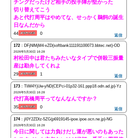
チングだったけど相手の投手陣が堅かった
切り替えてこう
あと代打周平はやめてな、せっかく鵜飼の誕生
日なんだから
44
0
返信
172
：DFjNlMjM4-xZD(softbank111191100073.bbtec.net)-OD
2026年5月30日 16:28
村松田中は君たちみたいなタイプで併殺三振量
産は勘弁してくれよ
29
1
返信
173
：TliM4YjUw-yND(CEPci-01p32-161.ppp18.odn.ad.jp)-Yz
2026年5月30日 16:28
代打高橋周平ってなんなんですか？
35
0
返信
174
：jI0Y2ZDIz-5ZG(p6919145-ipoe.ipoe.ocn.ne.jp)-NG
2026年5月30日 16:28
今日に関しては力負けだし運が悪いのもあった