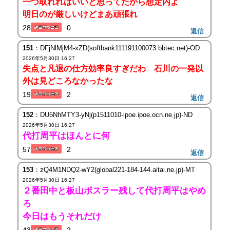
一つ取れればいいと思ってたから想定内よ
明日のが厳しいけどまあ頑張れ
28
0
返信
151
：DFjNlMjM4-xZD(softbank111191100073.bbtec.net)-OD
2026年5月30日 16:27
失点と凡退の仕方効率良すぎだわ 石川の一発以
外は見どころなかったな
19
2
返信
152
：DU5NhMTY3-yNj(p1511010-ipoe.ipoe.ocn.ne.jp)-ND
2026年5月30日 16:27
代打周平はほんとに何
57
2
返信
153
：zQ4M1NDQ2-wY2(global221-184-144.aitai.ne.jp)-MT
2026年5月30日 16:27
２番田中と板山ボスラー残して代打周平はやめ
ろ
今日はもうそれだけ