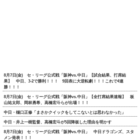
8月7日(金) セ・リーグ公式戦「阪神vs.中日」【試合結果、打席結
果】 中日、3-2で勝利！！！ 9回表に大逆転劇！！！これで4連
勝！！！
8月7日(金) セ・リーグ公式戦「阪神vs.中日」【全打席結果速報】 板
山祐太郎、岡林勇希、高橋宏斗らが出場！！！
中日・樋口正修「まさかクイックをしてこないとは思わなかった」
中日・井上一樹監督、高橋宏斗が5回降板した理由を明かす
8月7日(金) セ・リーグ公式戦「阪神vs.中日」 中日ドラゴンズ、スタ
メン発表！！！