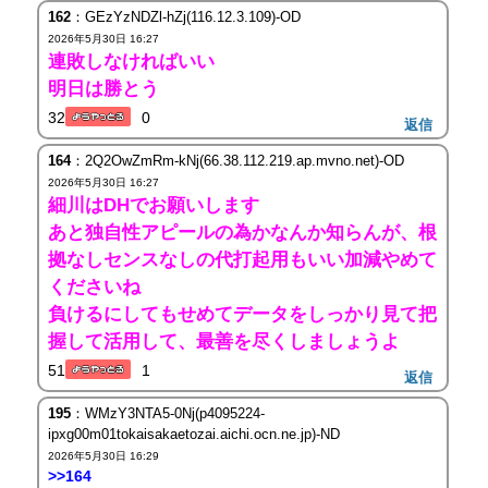
162
：GEzYzNDZl-hZj(116.12.3.109)-OD
2026年5月30日 16:27
連敗しなければいい
明日は勝とう
32
0
返信
164
：2Q2OwZmRm-kNj(66.38.112.219.ap.mvno.net)-OD
2026年5月30日 16:27
細川はDHでお願いします
あと独自性アピールの為かなんか知らんが、根
拠なしセンスなしの代打起用もいい加減やめて
くださいね
負けるにしてもせめてデータをしっかり見て把
握して活用して、最善を尽くしましょうよ
51
1
返信
195
：WMzY3NTA5-0Nj(p4095224-
ipxg00m01tokaisakaetozai.aichi.ocn.ne.jp)-ND
2026年5月30日 16:29
>>164