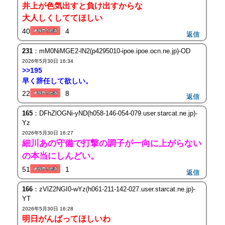
井上が色気出すと負け出すからな
大人しくしててほしい
40
4
返信
231
：mM0NiMGE2-lN2(p4295010-ipoe.ipoe.ocn.ne.jp)-OD
2026年5月30日 16:34
>>195
早く辞任して欲しい。
22
8
返信
165
：DFhZlOGNi-yND(h058-146-054-079.user.starcat.ne.jp)-
Yz
2026年5月30日 16:27
細川あの守備で打撃の調子が一向に上がらない
の本当にしんどい。
51
1
返信
166
：zVlZ2NGI0-wYz(h061-211-142-027.user.starcat.ne.jp)-
YT
2026年5月30日 16:28
明日がんばってほしいわ