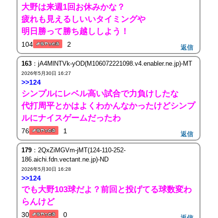
大野は来週1回お休みかな？
疲れも見えるしいいタイミングや
明日勝って勝ち越ししよう！
104
2
返信
163
：jA4MlNTVk-yOD(M106072221098.v4.enabler.ne.jp)-MT
2026年5月30日 16:27
>>124
シンプルにレベル高い試合で力負けしたな
代打周平とかはよくわかんなかったけどシンプ
ルにナイスゲームだったわ
76
1
返信
179
：2QxZiMGVm-jMT(124-110-252-
186.aichi.fdn.vectant.ne.jp)-ND
2026年5月30日 16:28
>>124
でも大野103球だよ？前回と投げてる球数変わ
らんけど
30
0
返信