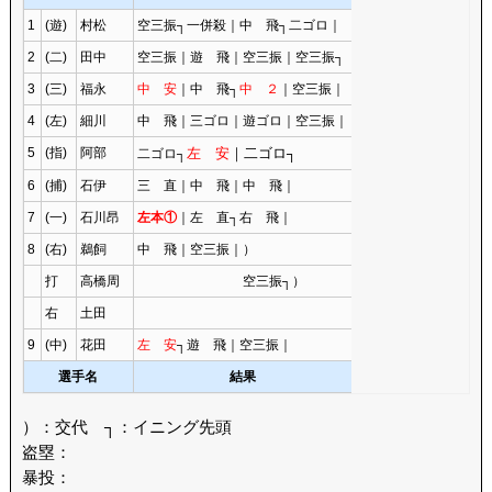
1
(遊)
村松
空三振┐一併殺｜中 飛┐二ゴロ｜
2
(二)
田中
空三振｜遊 飛｜空三振｜空三振┐
3
(三)
福永
中 安
｜中 飛┐
中 ２
｜空三振｜
4
(左)
細川
中 飛｜三ゴロ｜遊ゴロ｜空三振｜
5
(指)
阿部
左 安
｜二ゴロ┐
二ゴロ┐
6
(捕)
石伊
三 直｜中 飛｜中 飛｜
7
(一)
石川昂
左本①
｜左 直┐右 飛｜
8
(右)
鵜飼
中 飛｜空三振｜）
打
高橋周
空三振┐）
右
土田
9
(中)
花田
左 安
┐遊 飛｜空三振｜
選手名
結果
）：交代 ┐：イニング先頭
盗塁：
暴投：