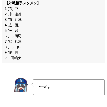
【対戦相手スタメン】
1 (右) 中川
2 (中) 渡部
3 (遊) 紅林
4 (左) 西川
5 (三) 宗
6 (二) 西野
7 (指) 杉本
8 (一) 山中
9 (捕) 若月
P：田嶋大
ﾏｹﾀｶﾞﾈｰ