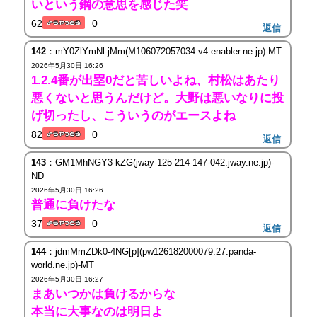
いという鋼の意思を感じた笑
62
0
返信
142
：mY0ZlYmNl-jMm(M106072057034.v4.enabler.ne.jp)-MT
2026年5月30日 16:26
1.2.4番が出塁0だと苦しいよね、村松はあたり
悪くないと思うんだけど。大野は悪いなりに投
げ切ったし、こういうのがエースよね
82
0
返信
143
：GM1MhNGY3-kZG(jway-125-214-147-042.jway.ne.jp)-
ND
2026年5月30日 16:26
普通に負けたな
37
0
返信
144
：jdmMmZDk0-4NG[p](pw126182000079.27.panda-
world.ne.jp)-MT
2026年5月30日 16:27
まあいつかは負けるからな
本当に大事なのは明日よ