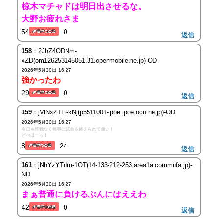
椋木マチャドは明日出させるな。
大野お疲れさま
54
0
返信
158
：2JhZ4ODNm-
xZD(om126253145051.31.openmobile.ne.jp)-OD
2026年5月30日 16:27
強かったわ
29
0
返信
159
：jVlNxZTFi-kNj(p5511001-ipoe.ipoe.ocn.ne.jp)-OD
2026年5月30日 16:27
今日も怪我なく無事に試合を終えられて偉い！
どべほーっ！
8
24
返信
161
：jNhYzYTdm-1OT(14-133-212-253.area1a.commufa.jp)-
ND
2026年5月30日 16:27
まぁ普通に負けるぶんにはええわ
42
0
返信