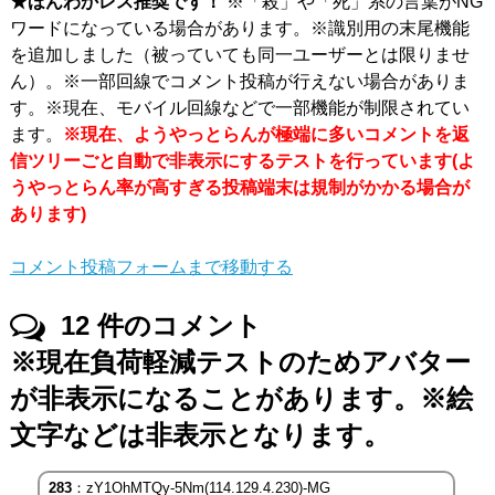
★ほんわかレス推奨です！
※「殺」や「死」系の言葉がNG
ワードになっている場合があります。※識別用の末尾機能
を追加しました（被っていても同一ユーザーとは限りませ
ん）。※一部回線でコメント投稿が行えない場合がありま
す。※現在、モバイル回線などで一部機能が制限されてい
ます。
※現在、ようやっとらんが極端に多いコメントを返
信ツリーごと自動で非表示にするテストを行っています(よ
うやっとらん率が高すぎる投稿端末は規制がかかる場合が
あります)
コメント投稿フォームまで移動する
12
件のコメント
※現在負荷軽減テストのためアバター
が非表示になることがあります。※絵
文字などは非表示となります。
283
：zY1OhMTQy-5Nm(114.129.4.230)-MG