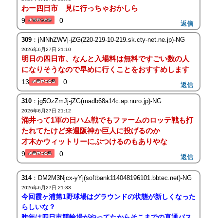
わー四日市 見に行っちゃおかしら
9
0
返信
309
：jNlNhZWVj-jZG(220-219-10-219.sk.cty-net.ne.jp)-NG
2026年6月27日 21:10
明日の四日市、なんと入場料は無料ですごい数の人
になりそうなので早めに行くことをおすすめします
13
0
返信
310
：jg5OzZmJj-jZG(madb68a14c.ap.nuro.jp)-NG
2026年6月27日 21:12
涌井って1軍の日ハム戦でもファームのロッテ戦も打
たれてたけど来週阪神か巨人に投げるのか
才木かウィットリーにぶつけるのもありやな
9
0
返信
314
：DM2M3Njcx-yYj(softbank114048196101.bbtec.net)-NG
2026年6月27日 21:33
今回霞ヶ浦第1野球場はグラウンドの状態が新しくなった
らしいな？
昨年は四日市競輪場がやってたからそこまでの直通バス