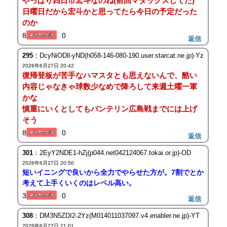
やっぱり四日市宏斗なのね(前回マダックスしてた)
日曜日だから宏斗かと思ってたら今日の予定だった
のか
8
0
返信
295
：DcyNiODll-yND(h058-146-080-190.user.starcat.ne.jp)-Yz
2026年6月27日 20:42
復帰登板が苦手なハマスタとも思えないんで、酷い
内容じゃなきゃ球数少なめで降ろして来週土曜一軍
かな
慎重にいくとしてもバンテリン広島戦までには上げ
そう
8
0
返信
301
：2EyY2NDE1-hZj(p044.net042124067.tokai.or.jp)-OD
2026年6月27日 20:50
短いイニングで良いから全力でやらせた方が。7割でとか
考えて上手くいくのはレベル高い。
3
0
返信
308
：DM3N5ZDI2-2Yz(M014011037097.v4.enabler.ne.jp)-YT
2026年6月27日 21:01