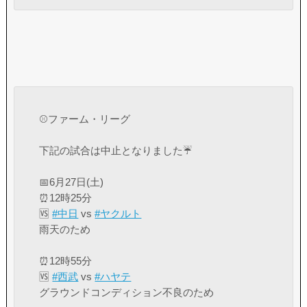
⚾️ファーム・リーグ
下記の試合は中止となりました☔
📅6月27日(土)
⏰12時25分
🆚
#中日
vs
#ヤクルト
雨天のため
⏰12時55分
🆚
#西武
vs
#ハヤテ
グラウンドコンディション不良のため