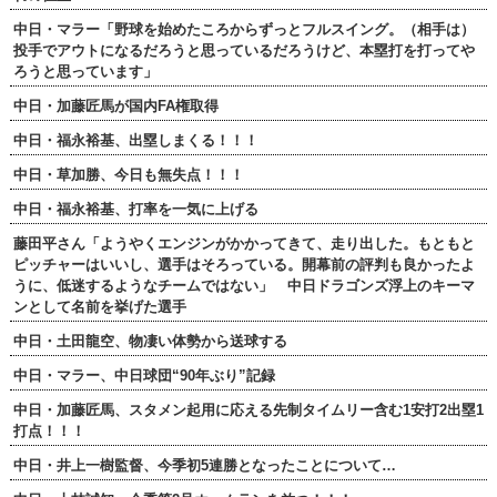
中日・マラー「野球を始めたころからずっとフルスイング。（相手は）
投手でアウトになるだろうと思っているだろうけど、本塁打を打ってや
ろうと思っています」
中日・加藤匠馬が国内FA権取得
中日・福永裕基、出塁しまくる！！！
中日・草加勝、今日も無失点！！！
中日・福永裕基、打率を一気に上げる
藤田平さん「ようやくエンジンがかかってきて、走り出した。もともと
ピッチャーはいいし、選手はそろっている。開幕前の評判も良かったよ
うに、低迷するようなチームではない」 中日ドラゴンズ浮上のキーマ
ンとして名前を挙げた選手
中日・土田龍空、物凄い体勢から送球する
中日・マラー、中日球団“90年ぶり”記録
中日・加藤匠馬、スタメン起用に応える先制タイムリー含む1安打2出塁1
打点！！！
中日・井上一樹監督、今季初5連勝となったことについて…