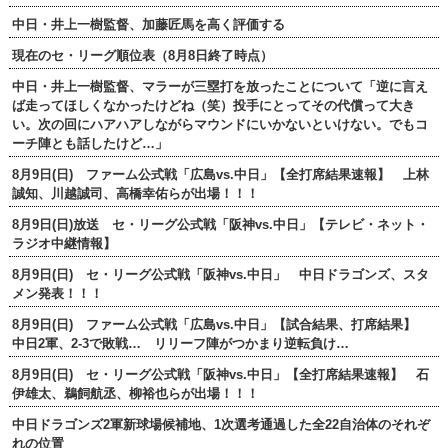
中日・井上一樹監督、加藤匠馬を高く評価する
現在のセ・リーグ順位表（8月8日終了時点）
中日・井上一樹監督、マラーが三塁打を放ったことについて「逆に言え
ば走ってほしくなかったけどね（笑）投手にとってその代償って大き
い。次の回にハアハアしながらマウンドにいかないといけない。でもコ
ーチ陣とも話したけど…」
8月9日(日) ファーム公式戦「広島vs.中日」【全打席結果速報】 上林
誠知、川越誠司、高橋幸佑らが出場！！！
8月9日(日)放送 セ・リーグ公式戦「阪神vs.中日」【テレビ・ネット・
ラジオ中継情報】
8月9日(日) セ・リーグ公式戦「阪神vs.中日」 中日ドラゴンズ、スタ
メン発表！！！
8月9日(日) ファーム公式戦「広島vs.中日」【試合結果、打席結果】
中日2軍、2-3で敗戦… リリーフ陣がつかまり逆転負け…
8月9日(日) セ・リーグ公式戦「阪神vs.中日」【全打席結果速報】 石
伊雄太、鵜飼航丞、柳裕也らが出場！！！
中日ドラゴンズ2軍新球場候補地、1次選考通過した全22自治体のそれぞ
れの位置