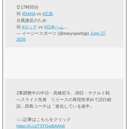
⏰17時55分
🆚
#DeNA
vs
#広島
台風接近のため
🆚
#ロッテ
vs
#日本ハム
…
— イージースポーツ (@easysportsjp)
June 27,
2026
2軍調整中の中日・高橋宏斗、28日・ヤクルト戦
へスライド先発 リリースの再現性求めて試行錯
誤…田島コーチは「進化している途中」
↓↓↓記事はこちらをクリック
https://t.co/T3YGwBAAh6