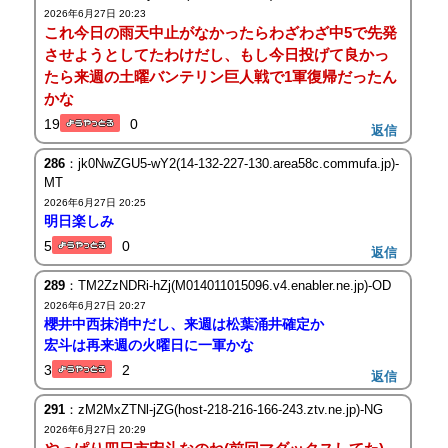
2026年6月27日 20:23
これ今日の雨天中止がなかったらわざわざ中5で先発
させようとしてたわけだし、もし今日投げて良かっ
たら来週の土曜バンテリン巨人戦で1軍復帰だったん
かな
19
0
返信
286
：jk0NwZGU5-wY2(14-132-227-130.area58c.commufa.jp)-
MT
2026年6月27日 20:25
明日楽しみ
5
0
返信
289
：TM2ZzNDRi-hZj(M014011015096.v4.enabler.ne.jp)-OD
2026年6月27日 20:27
櫻井中西抹消中だし、来週は松葉涌井確定か
宏斗は再来週の火曜日に一軍かな
3
2
返信
291
：zM2MxZTNl-jZG(host-218-216-166-243.ztv.ne.jp)-NG
2026年6月27日 20:29