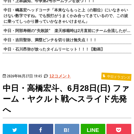
中日・上林誠知、今季第2号ホームランを放つ！！！
中日・嶋基宏ヘッドコーチ「本来ならもっと上（の順位）にいなきゃい
けない数字ですね。でも投打がうまくかみ合ってきているので、この波
に乗ってしっかり勝っていかなきゃいけません」
中日・阿部寿樹の“失敗談” 楽天移籍時は2月直前にチーム合流したが…
中日・吉田聖弥、満塁ピンチを切り抜け無失点！！！
中日・石川昂弥が放ったタイムリーヒット！！！【動画】
2026年06月27日 19:45
12コメント
中日ドラゴンズ
中日・高橋宏斗、6月28日(日) ファ
ーム・ヤクルト戦へスライド先発
へ