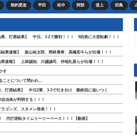
契約更改
平田
松中
阿部
堂上
田島
合結果、打席結果】 中日、3-2で勝利！！！ 9回表に大逆転劇！！！
全打席結果速報】 板山祐太郎、岡林勇希、高橋宏斗らが出場！！！
打席結果速報】 上林誠知、川越誠司、仲地礼亜らが出場！！！
かす
ることについて問われ…
結果、打席結果】 中日2軍、3-3で引き分け 最終回に追いつく
2自治体が判明する！！！
日ドラゴンズ、スタメン発表！！！
！！ 代打逆転タイムリーツーベース！！！【動画】