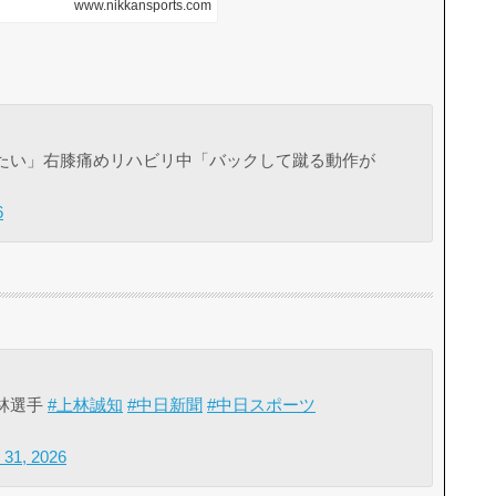
たい」右膝痛めリハビリ中「バックして蹴る動作が
6
林選手
#上林誠知
#中日新聞
#中日スポーツ
 31, 2026