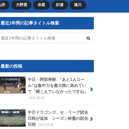
山井
大野奨
赤星
杉浦
湊川
最近1年間の記事タイトル検索
最新の投稿
中日・阿部寿樹、“あと1人コー
ル”は集中力を最大限に高めてい
て「聞こえていなかったですね」
2026.08.08
中日ドラゴンズ、セ・リーグ試合
日程が追加 シーズン終盤の試合
日程
2026.08.08