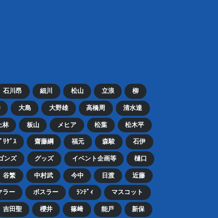
石川昂
細川
松山
立浪
柳
井
大島
大野雄
高橋周
清水達
上林
板山
メヒア
松葉
松木平
ﾄﾞﾘｹﾞｽ
齋藤綱
福元
森駿
石伊
ゴンズ
グッズ
イベント企画等
樋口
谷繁
中村武
今中
日渡
近藤
マラー
ボスラー
ﾗﾝﾃﾞｨ
マスコット
吉田聖
櫻井
篠﨑
能戸
新保