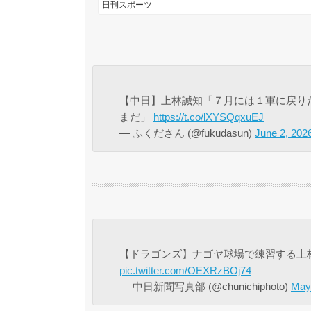
【中日】上林誠知「７月には１軍に戻り
まだ」
https://t.co/lXYSQqxuEJ
— ふくださん (@fukudasun)
June 2, 202
【ドラゴンズ】ナゴヤ球場で練習する上
pic.twitter.com/OEXRzBOj74
— 中日新聞写真部 (@chunichiphoto)
May