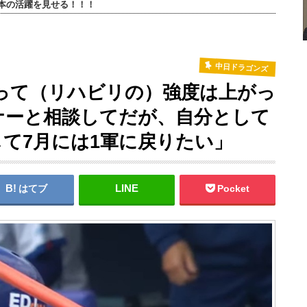
本の活躍を見せる！！！
中日ドラゴンズ
って（リハビリの）強度は上がっ
ナーと相談してだが、自分として
して7月には1軍に戻りたい」
はてブ
Pocket