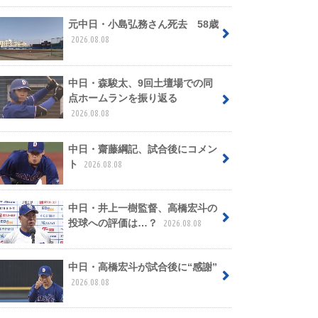
元中日・小島弘務さん死去 58歳
2026.08.08
中日・森駿太、9回土壇場での同
点ホームランを振り返る
2026.08.08
中日・齋藤綱記、試合後にコメン
ト
2026.08.08
中日・井上一樹監督、高橋宏斗の
投球への評価は…？
2026.08.08
中日・高橋宏斗が試合後に“感謝”
2026.08.08