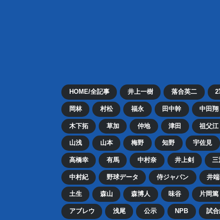
HOME/全記事
井上一樹
落合英二
岡林
村松
福永
田中幹
中田翔
木下拓
草加
仲地
津田
祖父江
山浅
山本
梅野
知野
宇佐見
高橋幸
有馬
中村奈
井上剣
三
中村紀
野球データ
侍ジャパン
井端
土生
森山
森博人
味谷
片岡篤
アブレウ
浅尾
公示
NPB
試合