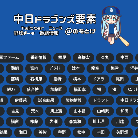
2軍ファーム
番組情報
根尾
高橋宏
金丸
中西
鵜飼
宮内
ﾌﾞﾗｲﾄ
辻本
龍空
梅津
涌
藤嶋
石橋康
勝野
橋本
ドアラ
尾田
ｶﾘｽﾃ
落合博
加藤匠
福田幸
福
濱
C. ﾛ
浦
伊藤茉
試合結果
契約情報
ドラフト
中日ドラ
吉見
荒木
川上憲
山本昌
山﨑武
和田
福留
権藤
岩瀬
森繁和
川上理
川越
結果
和田
英智
宇野
松中
与田
矢野燿