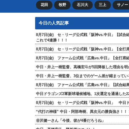
花田
牧野
石川大
三上
サノー
今日の人気記事
8月7日(金) セ・リーグ公式戦「阪神vs.中日」【試
これで4連勝！！！
8月7日(金) セ・リーグ公式戦「阪神vs.中日」【
8月7日(金) ファーム公式戦「広島vs.中日」【全
中日・井上一樹監督、高橋宏斗が5回降板した理由を明
中日・井上一樹監督、3位までのゲーム差が縮まってい
8月7日(金) ファーム公式戦「広島vs.中日」【試合
中日ドラゴンズ2軍新球場候補地、1次選定を通過した2
8月7日(金) セ・リーグ公式戦「阪神vs.中日」 中
“代打の神様” 中日・阿部寿樹、異次元の勝負強さ！
谷沢健一さん「今後、彼が4番だろうね」