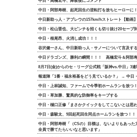
中日・高橋宏斗、降板後にコメント
中日・阿部寿樹、起死回生の逆転打を放ちヒーローに
中日新助っ人・アブレウの157km/hストレート【動画
中日・松山晋也、大ピンチを招くも切り抜け20セーブ
中日・根尾昂、火消し成功！！！
谷沢健一さん、中日新助っ人・サノーについて言及する
中日ドラゴンズ、勝利の瞬間！！！ 高橋宏斗＆阿部
8月7日(金)からのセ・リーグ公式戦「阪神vs.中日」3
報道陣「1番・福永裕基をどう見ているか？」 → 中日
中日・上林誠知、ファームで今季初ホームランを放つ
中日・草加勝、驚異的な防御率をキープする
中日・樋口正修「まさかクイックをしてこないとは思
中日・森駿太、9回起死回生同点ホームランを放つ！！
中日・阿部寿樹「（CSの）目標は、ないよりもあった
全員で勝てたらいいなと思います」