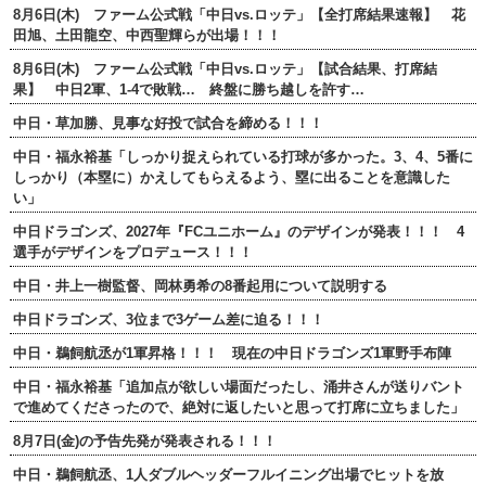
8月6日(木) ファーム公式戦「中日vs.ロッテ」【全打席結果速報】 花
田旭、土田龍空、中西聖輝らが出場！！！
8月6日(木) ファーム公式戦「中日vs.ロッテ」【試合結果、打席結
果】 中日2軍、1-4で敗戦… 終盤に勝ち越しを許す…
中日・草加勝、見事な好投で試合を締める！！！
中日・福永裕基「しっかり捉えられている打球が多かった。3、4、5番に
しっかり（本塁に）かえしてもらえるよう、塁に出ることを意識した
い」
中日ドラゴンズ、2027年『FCユニホーム』のデザインが発表！！！ 4
選手がデザインをプロデュース！！！
中日・井上一樹監督、岡林勇希の8番起用について説明する
中日ドラゴンズ、3位まで3ゲーム差に迫る！！！
中日・鵜飼航丞が1軍昇格！！！ 現在の中日ドラゴンズ1軍野手布陣
中日・福永裕基「追加点が欲しい場面だったし、涌井さんが送りバント
で進めてくださったので、絶対に返したいと思って打席に立ちました」
8月7日(金)の予告先発が発表される！！！
中日・鵜飼航丞、1人ダブルヘッダーフルイニング出場でヒットを放