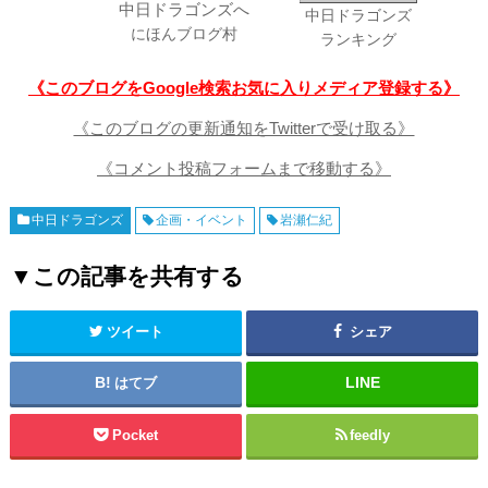
中日ドラゴンズ
にほんブログ村
ランキング
《このブログをGoogle検索お気に入りメディア登録する》
《このブログの更新通知をTwitterで受け取る》
《コメント投稿フォームまで移動する》
中日ドラゴンズ
企画・イベント
岩瀬仁紀
▼この記事を共有する
ツイート
シェア
はてブ
Pocket
feedly