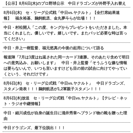
【公示】8月6日(木)のプロ野球公示 中日ドラゴンズが外野手入れ替え
8月6日(木) セ・リーグ公式戦「中日vs.ヤクルト」【全打席結果速
報】 福永裕基、鵜飼航丞、金丸夢斗らが出場！！！
中日・村松開人「この度、キングからプレゼントをいただきました。本
当にくれました。優しいです。嬉しいです。またバッピ必要な時は言っ
てください」
中日・井上一樹監督、福元悠真の今後の起用について語る
報道陣「7月は3度はね返された同一カード3連勝。そのあたり含めて明日
への意気込み、お願いします」 中日・井上監督「そうふうな嫌な情報
は要らないんで、いつも言いますけども目の前の試合に向けてやってい
くという、それだけです」
8月6日(木) セ・リーグ公式戦「中日vs.ヤクルト」 中日ドラゴンズ、
スタメン発表！！！鵜飼航丞が1,2軍親子スタメン！！！
8月6日(木)放送 セ・リーグ公式戦「中日vs.ヤクルト」【テレビ・ネッ
ト・ラジオ中継情報】
中日・細川成也が自身の誕生日に涌井秀章へブランド物の靴を贈った理
由
中日ドラゴンズ、最下位脱出！！！