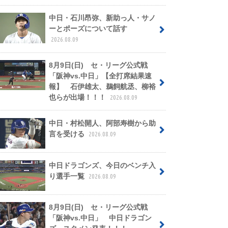
中日・石川昂弥、新助っ人・サノ
ーとポーズについて話す
2026.08.09
8月9日(日) セ・リーグ公式戦
「阪神vs.中日」【全打席結果速
報】 石伊雄太、鵜飼航丞、柳裕
也らが出場！！！
2026.08.09
中日・村松開人、阿部寿樹から助
言を受ける
2026.08.09
中日ドラゴンズ、今日のベンチ入
り選手一覧
2026.08.09
8月9日(日) セ・リーグ公式戦
「阪神vs.中日」 中日ドラゴン