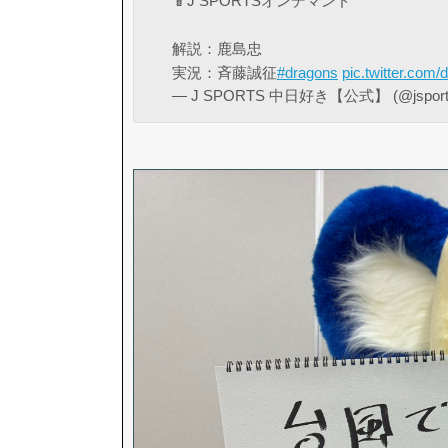
📱J SPORTSオンデマンド
解説：鹿島忠
実況：斉藤誠征
#dragons
pic.twitter.co
— J SPORTS 中日好き【公式】 (@jsports