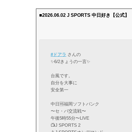
■2026.06.02 J SPORTS 中日好き【公式】（@js
#ドアラ
さんの
✨6/2きょうの一言✨
台風です。
自分を大事に
安全第一
中日🆚福岡ソフトバンク
〜セ・パ交流戦〜
午後5時55分〜LIVE
📺J SPORTS 2