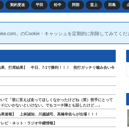
契約更改
平田
松中
阿部
堂上
田島
oke.com」のCookie・キャッシュを定期的に削除してみてく
合結果、打席結果】 中日、7-1で勝利！！！ 投打ガッチリ噛み合い今
ついて「逆に言えば走ってほしくなかったけどね（笑）投手にとって
ンドにいかないといけない。でもコーチ陣とも話したけど…」
打席結果速報】 上林誠知、川越誠司、高橋幸佑らが出場！！！
【テレビ・ネット・ラジオ中継情報】