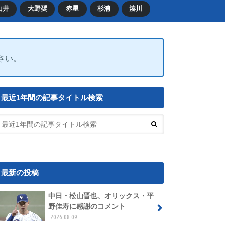
山井
大野奨
赤星
杉浦
湊川
ださい。
最近1年間の記事タイトル検索
最新の投稿
中日・松山晋也、オリックス・平
野佳寿に感謝のコメント
2026.08.09