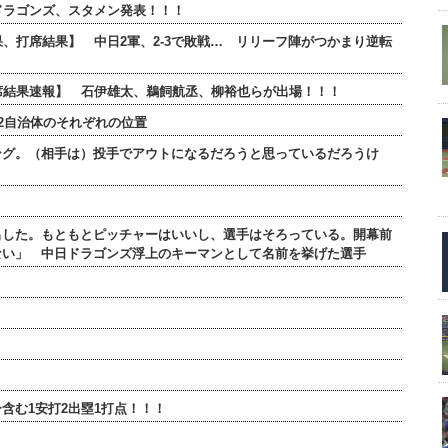
日ドラゴンズ、スタメン発表！！！
結果、打席結果】 中日2軍、2-3で敗戦… リリーフ陣がつかまり逆転
全打席結果速報】 石伊雄太、鵜飼航丞、柳裕也らが出場！！！
2自治体のそれぞれの位置
ング。（相手は）投手でアウトになるだろうと思っているだろうけ
出した。もともとピッチャーはいいし、選手はそろっている。開幕前
ない」 中日ドラゴンズ浮上のキーマンとして名前を挙げた選手
含む1安打2出塁1打点！！！