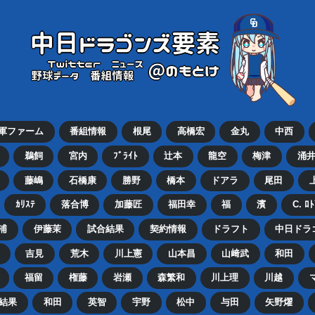
2軍ファーム
番組情報
根尾
高橋宏
金丸
中西
鵜飼
宮内
ﾌﾞﾗｲﾄ
辻本
龍空
梅津
涌
藤嶋
石橋康
勝野
橋本
ドアラ
尾田
ｶﾘｽﾃ
落合博
加藤匠
福田幸
福
濱
C. ﾛ
浦
伊藤茉
試合結果
契約情報
ドラフト
中日ドラ
吉見
荒木
川上憲
山本昌
山﨑武
和田
福留
権藤
岩瀬
森繁和
川上理
川越
結果
和田
英智
宇野
松中
与田
矢野燿