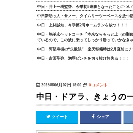
中日・井上一樹監督、今季初5連勝となったことについ
中日新助っ人・サノー、タイムリーツーベースを放つ
中日・上林誠知、今季第2号ホームランを放つ！！！
中日・嶋基宏ヘッドコーチ「本来ならもっと上（の順
ているので、この波に乗ってしっかり勝っていかなき
中日・阿部寿樹の“失敗談” 楽天移籍時は2月直前に
中日・吉田聖弥、満塁ピンチを切り抜け無失点！！！
2026年06月02日 18:00
0コメント
中日・ドアラ、きょうの
ツイート
シェア