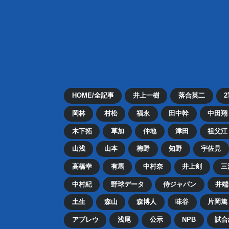
HOME/全記事
井上一樹
落合英二
岡林
村松
福永
田中幹
中田翔
木下拓
草加
仲地
津田
祖父江
山浅
山本
梅野
知野
宇佐見
高橋幸
有馬
中村奈
井上剣
三
中村紀
野球データ
侍ジャパン
井端
土生
森山
森博人
味谷
片岡篤
アブレウ
浅尾
公示
NPB
試合