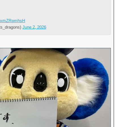
m/dxmZRpmhsH
_dragons)
June 2, 2026