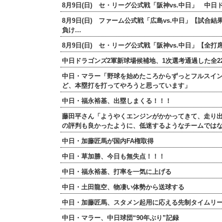
8月9日(日) セ・リーグ公式戦「阪神vs.中日」 中
8月9日(日) ファーム公式戦「広島vs.中日」【試合
負け…
8月9日(日) セ・リーグ公式戦「阪神vs.中日」【
中日ドラゴンズ2軍新球場候補地、1次選考通過した全2
中日・マラー「野球を始めたころからずっとフルスイ
ど、本塁打を打ってやろうと思っています」
中日・福永裕基、出塁しまくる！！！
藤田平さん「ようやくエンジンがかかってきて、走り
の評判も良かったように、低迷するようなチームでは
中日・加藤匠馬が国内FA権取得
中日・草加勝、今日も無失点！！！
中日・福永裕基、打率を一気に上げる
中日・土田龍空、物凄い体勢から送球する
中日・加藤匠馬、スタメン起用に応える先制タイムリー
中日・マラー、中日球団“90年ぶり”記録