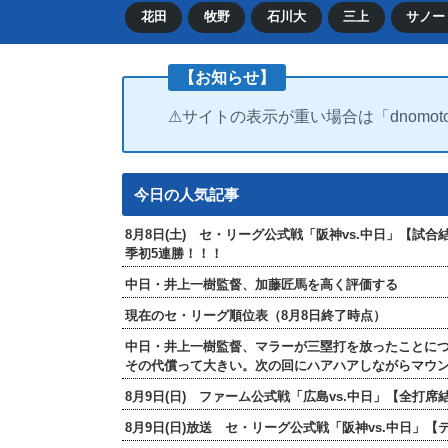
花田
牧野
石川大
三上
サノー
【お知らせ】
⚠サイトの表示が重い場合は「dnomot
今日の人気記事
8月8日(土) セ・リーグ公式戦「阪神vs.中日」【試
季初5連勝！！！
中日・井上一樹監督、加藤匠馬を高く評価する
現在のセ・リーグ順位表（8月8日終了時点）
中日・井上一樹監督、マラーが三塁打を放ったことに
その代償って大きい。次の回にハアハアしながらマウ
8月9日(日) ファーム公式戦「広島vs.中日」【全
8月9日(日)放送 セ・リーグ公式戦「阪神vs.中日」