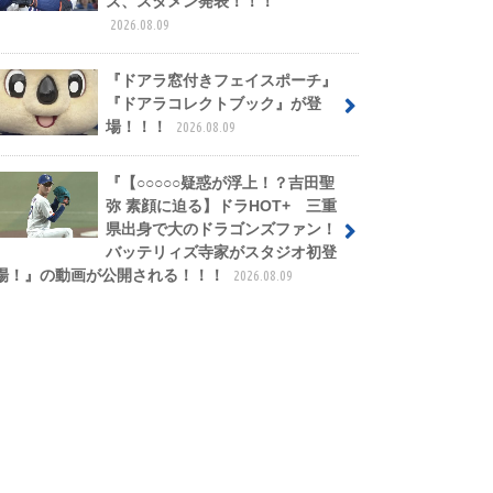
ズ、スタメン発表！！！
2026.08.09
『ドアラ窓付きフェイスポーチ』
『ドアラコレクトブック』が登
場！！！
2026.08.09
『【○○○○○疑惑が浮上！？吉田聖
弥 素顔に迫る】ドラHOT+ 三重
県出身で大のドラゴンズファン！
バッテリィズ寺家がスタジオ初登
場！』の動画が公開される！！！
2026.08.09