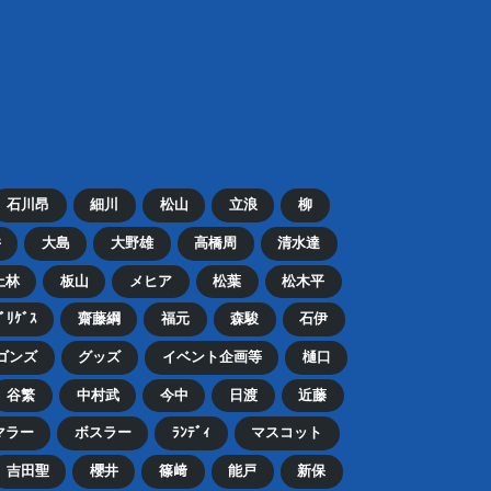
石川昂
細川
松山
立浪
柳
井
大島
大野雄
高橋周
清水達
上林
板山
メヒア
松葉
松木平
ﾄﾞﾘｹﾞｽ
齋藤綱
福元
森駿
石伊
ゴンズ
グッズ
イベント企画等
樋口
谷繁
中村武
今中
日渡
近藤
マラー
ボスラー
ﾗﾝﾃﾞｨ
マスコット
吉田聖
櫻井
篠﨑
能戸
新保