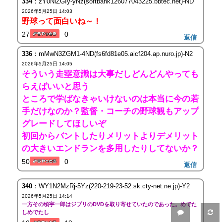
334
：zY0NlZGIy-yNz(softbank126077043225.bbtec.net)-ND
2026年5月25日 14:03
野球って面白いね～！
27
0
返信
336
：mMwN3ZGM1-4ND(fs6fd81e05.aicf204.ap.nuro.jp)-N2
2026年5月25日 14:05
そういう走塁意識は大事だしどんどんやっても
らえばいいと思う
ところで学ばなきゃいけないのは本当に今の若
手だけなのか？監督・コーチの野球観もアップ
グレードしてほしいぞ
初回からバントしたりメリットよりデメリット
の大きいエンドランを多用したりしてないか？
50
0
返信
340
：WY1N2MzRj-5Yz(220-219-23-52.sk.cty-net.ne.jp)-Y2
2026年5月25日 14:14
一方その頃宇一郎はジブリのDVDを取り寄せていたのであった。めでた
しめでたし