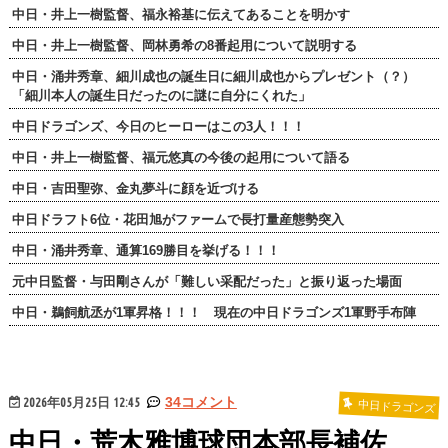
中日・井上一樹監督、福永裕基に伝えてあることを明かす
中日・井上一樹監督、岡林勇希の8番起用について説明する
中日・涌井秀章、細川成也の誕生日に細川成也からプレゼント（？）
「細川本人の誕生日だったのに謎に自分にくれた」
中日ドラゴンズ、今日のヒーローはこの3人！！！
中日・井上一樹監督、福元悠真の今後の起用について語る
中日・吉田聖弥、金丸夢斗に顔を近づける
中日ドラフト6位・花田旭がファームで長打量産態勢突入
中日・涌井秀章、通算169勝目を挙げる！！！
元中日監督・与田剛さんが「難しい采配だった」と振り返った場面
中日・鵜飼航丞が1軍昇格！！！ 現在の中日ドラゴンズ1軍野手布陣
2026年05月25日 12:45
34コメント
中日ドラゴンズ
中日・荒木雅博球団本部長補佐