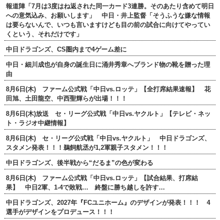
報道陣「7月は3度はね返された同一カード3連勝。そのあたり含めて明日
への意気込み、お願いします」 中日・井上監督「そうふうな嫌な情報
は要らないんで、いつも言いますけども目の前の試合に向けてやってい
くという、それだけです」
中日ドラゴンズ、CS圏内まで4ゲーム差に
中日・細川成也が自身の誕生日に涌井秀章へブランド物の靴を贈った理
由
8月6日(木) ファーム公式戦「中日vs.ロッテ」【全打席結果速報】 花
田旭、土田龍空、中西聖輝らが出場！！！
8月6日(木)放送 セ・リーグ公式戦「中日vs.ヤクルト」【テレビ・ネッ
ト・ラジオ中継情報】
8月6日(木) セ・リーグ公式戦「中日vs.ヤクルト」 中日ドラゴンズ、
スタメン発表！！！鵜飼航丞が1,2軍親子スタメン！！！
中日ドラゴンズ、後半戦から“だるま”の色が変わる
8月6日(木) ファーム公式戦「中日vs.ロッテ」【試合結果、打席結
果】 中日2軍、1-4で敗戦… 終盤に勝ち越しを許す…
中日ドラゴンズ、2027年『FCユニホーム』のデザインが発表！！！ 4
選手がデザインをプロデュース！！！