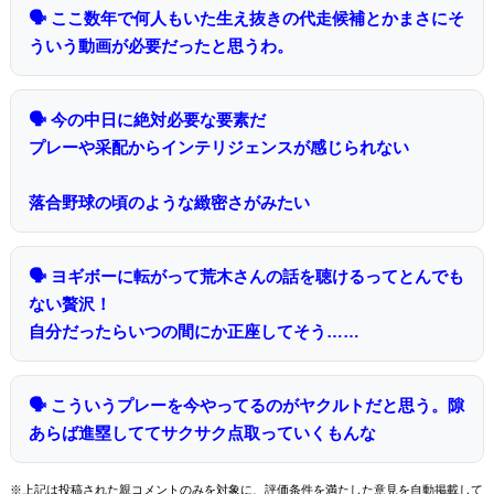
🗣 ここ数年で何人もいた生え抜きの代走候補とかまさにそ
ういう動画が必要だったと思うわ。
🗣 今の中日に絶対必要な要素だ
プレーや采配からインテリジェンスが感じられない
落合野球の頃のような緻密さがみたい
🗣 ヨギボーに転がって荒木さんの話を聴けるってとんでも
ない贅沢！
自分だったらいつの間にか正座してそう……
🗣 こういうプレーを今やってるのがヤクルトだと思う。隙
あらば進塁しててサクサク点取っていくもんな
※上記は投稿された親コメントのみを対象に、評価条件を満たした意見を自動掲載して