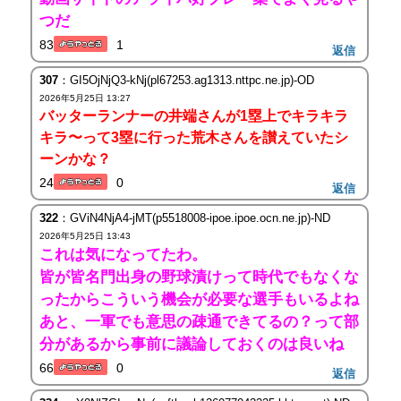
つだ
83
1
返信
307
：GI5OjNjQ3-kNj(pl67253.ag1313.nttpc.ne.jp)-OD
2026年5月25日 13:27
バッターランナーの井端さんが1塁上でキラキラ
キラ〜って3塁に行った荒木さんを讃えていたシ
ーンかな？
24
0
返信
322
：GViN4NjA4-jMT(p5518008-ipoe.ipoe.ocn.ne.jp)-ND
2026年5月25日 13:43
これは気になってたわ。
皆が皆名門出身の野球漬けって時代でもなくな
ったからこういう機会が必要な選手もいるよね
あと、一軍でも意思の疎通できてるの？って部
分があるから事前に議論しておくのは良いね
66
0
返信