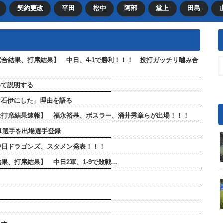
契約更改
平田
松中
阿部
堂上
田島
【試合結果、打席結果】 中日、4-1で勝利！！！ 投打ガッチリ噛み合
いて説明する
て石伊にした」理由を語る
」【全打席結果速報】 福永裕基、ボスラー、涌井秀章らが出場！！！
が1選手を出場選手登録
 中日ドラゴンズ、スタメン発表！！！
結果、打席結果】 中日2軍、1-9で敗戦…