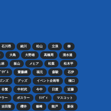
石川昂
細川
松山
立浪
柳
井
大島
大野雄
高橋周
清水達
上林
板山
メヒア
松葉
松木平
ﾄﾞﾘｹﾞｽ
齋藤綱
福元
森駿
石伊
ゴンズ
グッズ
イベント企画等
樋口
谷繁
中村武
今中
日渡
近藤
マラー
ボスラー
ﾗﾝﾃﾞｨ
マスコット
吉田聖
櫻井
篠﨑
能戸
新保