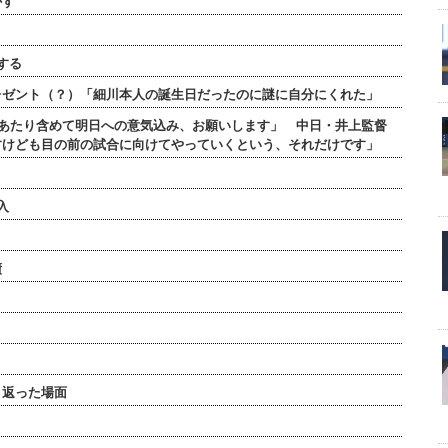
かす
する
レゼント（？）「細川本人の誕生日だったのに謎に自分にくれた」
のあたり含めて明日への意気込み、お願いします」 中日・井上監督
すけども目の前の試合に向けてやっていくという、それだけです」
入
績
り返った場面