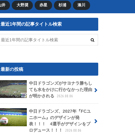
山井
大野奨
赤星
杉浦
湊川
最近1年間の記事タイトル検索
最新の投稿
中日ドラゴンズがサヨナラ勝ちし
ても水をかけに行かなかった理由
が明かされる
2026.08.06
中日ドラゴンズ、2027年『FCユ
ニホーム』のデザインが発
表！！！ 4選手がデザインをプ
ロデュース！！！
2026.08.06