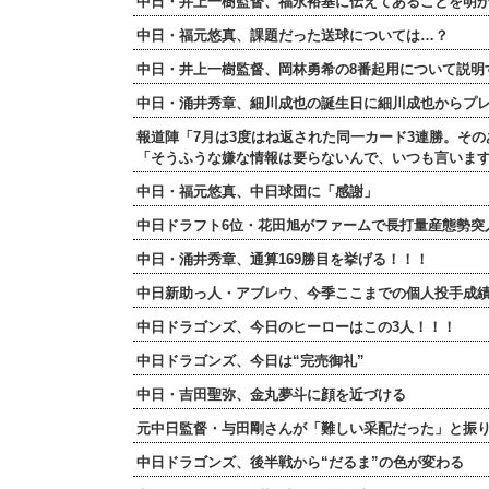
中日・井上一樹監督、福永裕基に伝えてあることを明
中日・福元悠真、課題だった送球については…？
中日・井上一樹監督、岡林勇希の8番起用について説明
中日・涌井秀章、細川成也の誕生日に細川成也からプ
報道陣「7月は3度はね返された同一カード3連勝。そ
「そうふうな嫌な情報は要らないんで、いつも言いま
中日・福元悠真、中日球団に「感謝」
中日ドラフト6位・花田旭がファームで長打量産態勢突
中日・涌井秀章、通算169勝目を挙げる！！！
中日新助っ人・アブレウ、今季ここまでの個人投手成
中日ドラゴンズ、今日のヒーローはこの3人！！！
中日ドラゴンズ、今日は“完売御礼”
中日・吉田聖弥、金丸夢斗に顔を近づける
元中日監督・与田剛さんが「難しい采配だった」と振
中日ドラゴンズ、後半戦から“だるま”の色が変わる