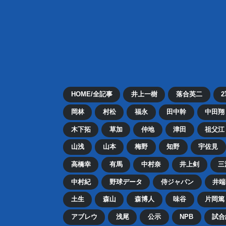
HOME/全記事
井上一樹
落合英二
岡林
村松
福永
田中幹
中田翔
木下拓
草加
仲地
津田
祖父江
山浅
山本
梅野
知野
宇佐見
高橋幸
有馬
中村奈
井上剣
三
中村紀
野球データ
侍ジャパン
井端
土生
森山
森博人
味谷
片岡篤
アブレウ
浅尾
公示
NPB
試合