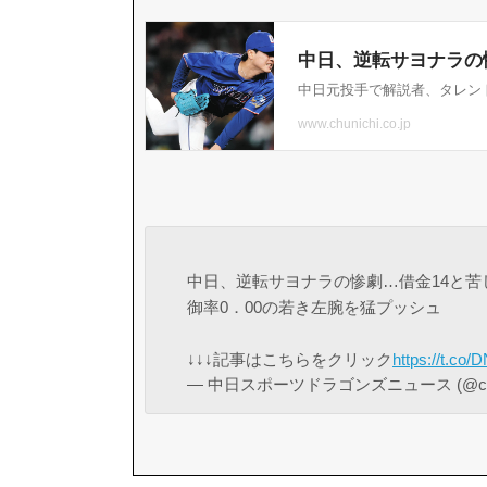
中日、逆転サヨナラの惨劇…借金14と
御率0．00の若き左腕を猛プッシュ
↓↓↓記事はこちらをクリック
https://t.co
— 中日スポーツドラゴンズニュース (@chus