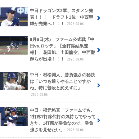
中日ドラゴンズ2軍、スタメン発
表！！！ ドラフト1位・中西聖
輝が先発へ！！！
2026.08.06
8月6日(木) ファーム公式戦「中
日vs.ロッテ」【全打席結果速
報】 花田旭、土田龍空、中西聖
輝らが出場！！！
2026.08.06
中日・村松開人、勝負強さの秘訣
は「いつも通りやることですか
ね。特に普段と変えずに」
2026.08.06
中日・福元悠真「ファームでも、
1打席1打席代打の気持ちでやって
きた。1打席が勝負なので、勝負
強さを見せたい」
2026.08.06