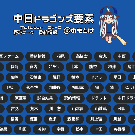
2軍ファーム
番組情報
根尾
高橋宏
金丸
中西
鵜飼
宮内
ﾌﾞﾗｲﾄ
辻本
龍空
梅津
涌
藤嶋
石橋康
勝野
橋本
ドアラ
尾田
ｶﾘｽﾃ
落合博
加藤匠
福田幸
福
濱
C. ﾛ
浦
伊藤茉
試合結果
契約情報
ドラフト
中日ドラ
吉見
荒木
川上憲
山本昌
山﨑武
和田
福留
権藤
岩瀬
森繁和
川上理
川越
結果
和田
英智
宇野
松中
与田
矢野燿