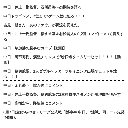
中日・井上一樹監督、石川昂弥への期待を語る
中日ドラゴンズ、3位まで3ゲーム差に迫る！！！
吉見一起さん「あのファウルが状況を変えた」
中日・井上一樹監督、福永裕基＆村松開人の1,2番コンビについて言及す
る
中日・草加勝の見事なカーブ【動画】
中日・阿部寿樹、満塁チャンスで代打2点タイムリーヒット！！！【動
画】
中日・鵜飼航丞、1人ダブルヘッダーフルイニング出場でヒットを放
つ！！！
中日・金丸夢斗、試合後にコメント
中日・井上一樹監督、鵜飼航丞の1軍昇格即スタメン起用理由を明かす
中日・高橋宏斗、降板後にコメント
8月7日(金)からのセ・リーグ公式戦「阪神vs.中日」3連戦、両チーム先発
予想6人