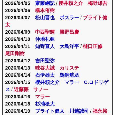
2026/04/05
齋藤綱記
/
櫻井頼之介 梅野雄吾
2026/04/06
橋本侑樹
2026/04/07
松山晋也 ボスラー
/
ブライト健
太
2026/04/09
中西聖輝 勝野昌慶
2026/04/10
仲地礼亜
2026/04/11
知野直人 大島洋平
/
樋口正修
尾田剛樹
2026/04/12
吉田聖弥
2026/04/13
味谷大誠 カリステ
2026/04/14
石伊雄太 鵜飼航丞
2026/04/15
櫻井頼之介 マラー C.ロドリゲ
ス
/
近藤廉 サノー
2026/04/16
マラー
2026/04/18
杉浦稔大
2026/04/19
ブライト健太 川越誠司
/
福永裕