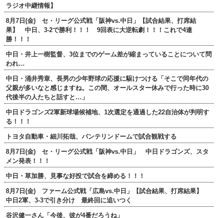
ラジオ中継情報】
8月7日(金) セ・リーグ公式戦「阪神vs.中日」【試合結果、打席結
果】 中日、3-2で勝利！！！ 9回表に大逆転劇！！！これで4連
勝！！！
中日・井上一樹監督、3位までのゲーム差が縮まっていることについて問
われ…
中日・涌井秀章、長男の少年野球の応援に駆けつける「そこで同年代の
父親が多いなと感じますね。この間、オールスター休みで行った時に30
代後半の人たちと話すと…」
中日ドラゴンズ2軍新球場候補地、1次選定を通過した22自治体が判明す
る！！！
トヨタ自動車・細川拓哉、バンテリンドームで試合観戦する
8月7日(金) セ・リーグ公式戦「阪神vs.中日」 中日ドラゴンズ、スタ
メン発表！！！
中日・草加勝、見事な好投で試合を締める！！！
8月7日(金) ファーム公式戦「広島vs.中日」【試合結果、打席結果】
中日2軍、3-3で引き分け 最終回に追いつく
谷沢健一さん「今後、彼が4番だろうね」