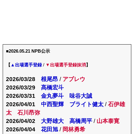
■2026.05.21 NPB公示
【
▲出場選手登録
/
▼出場選手登録抹消
】
2026/03/28
根尾昂
/
アブレウ
2026/03/29
髙橋宏斗
2026/03/31
金丸夢斗 味谷大誠
2026/04/01
中西聖輝 ブライト健太
/
石伊雄
太 石川昂弥
2026/04/02
大野雄大 高橋周平
/
山本泰寛
2026/04/04
花田旭
/
岡林勇希