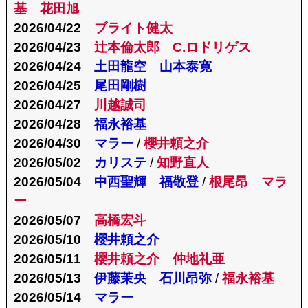
基 花田旭
2026/04/22
ブライト健太
2026/04/23
辻本倫太郎 C.ロドリゲス
2026/04/24
土田龍空 山本泰寛
2026/04/25
尾田剛樹
2026/04/27
川越誠司
2026/04/28
福永裕基
2026/04/30
マラー
/
櫻井頼之介
2026/05/02
カリステ
/
知野直人
2026/05/04
中西聖輝 福敬登
/
根尾昂 マラ
ー
2026/05/07
高橋宏斗
2026/05/10
櫻井頼之介
2026/05/11
櫻井頼之介
仲地礼亜
2026/05/13
伊藤茉央 石川昂弥
/
福永裕基
2026/05/14
マラー