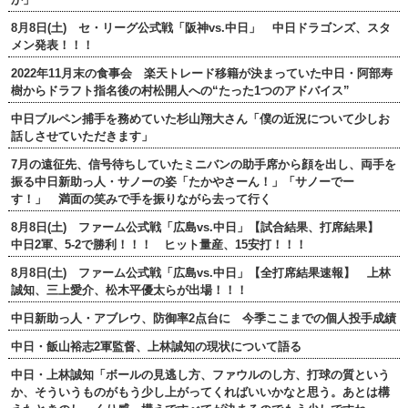
8月8日(土) セ・リーグ公式戦「阪神vs.中日」 中日ドラゴンズ、スタ
メン発表！！！
2022年11月末の食事会 楽天トレード移籍が決まっていた中日・阿部寿
樹からドラフト指名後の村松開人への“たった1つのアドバイス”
中日ブルペン捕手を務めていた杉山翔大さん「僕の近況について少しお
話しさせていただきます」
7月の遠征先、信号待ちしていたミニバンの助手席から顔を出し、両手を
振る中日新助っ人・サノーの姿「たかやさーん！」「サノーでー
す！」 満面の笑みで手を振りながら去って行く
8月8日(土) ファーム公式戦「広島vs.中日」【試合結果、打席結果】
中日2軍、5-2で勝利！！！ ヒット量産、15安打！！！
8月8日(土) ファーム公式戦「広島vs.中日」【全打席結果速報】 上林
誠知、三上愛介、松木平優太らが出場！！！
中日新助っ人・アブレウ、防御率2点台に 今季ここまでの個人投手成績
中日・飯山裕志2軍監督、上林誠知の現状について語る
中日・上林誠知「ボールの見逃し方、ファウルのし方、打球の質という
か、そういうものがもう少し上がってくればいいかなと思う。あとは構