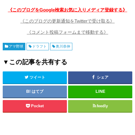
《このブログをGoogle検索お気に入りメディア登録する》
《このブログの更新通知をTwitterで受け取る》
《コメント投稿フォームまで移動する》
アマ野球
ドラフト
奥川恭伸
▼この記事を共有する
ツイート
シェア
はてブ
Pocket
feedly