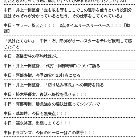
えたときのしっくり感。構えですべてが決まるのでもう少しですね」
中日・井上一樹監督「走も攻も守もここでこの選手を使うという役割分
担はそれぞれが分かっていると思う。その仕事をしてくれている」
中日・マラー、捉えた！！！ 2点タイムリースリーベース！！！【動
画】
「負けたくない」 中日・石川昂弥がオールスターをテレビ観戦して感
じたこと
中日・高橋宏斗の平均球速が…
中日・井上一樹監督、“代打・阿部寿樹”について語る
中日・阿部寿樹、今季28安打23打点になる
中日・井上一樹監督、「切り込み隊長」への期待を語る
中日・松木平優太、復活へ好投を見せる！！！
中日・阿部寿樹、勝負強さの秘訣は至ってシンプルで…
中日・草加勝、今日も無失点！！！
中日・福永裕基、出塁しまくる！！！
中日ドラゴンズ、今日のヒーローはこの選手！！！