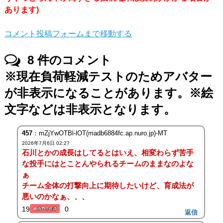
あります)
コメント投稿フォームまで移動する
8
件のコメント
※現在負荷軽減テストのためアバター
が非表示になることがあります。※絵
文字などは非表示となります。
457
：mZjYwOTBl-lOT(madb6884fc.ap.nuro.jp)-MT
2026年7月6日 02:27
石川とかの成長はしてるとはいえ、相変わらず苦手
な投手にはとことんやられるチームのままなのよな
ぁ
チーム全体の打撃向上に期待したいけど、育成法が
悪いのかなぁ、、、
19
0
返信