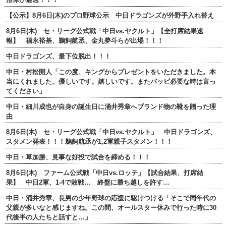
【公示】8月6日(木)のプロ野球公示 中日ドラゴンズが外野手入れ替え
8月6日(木) セ・リーグ公式戦「中日vs.ヤクルト」【全打席結果速
報】 福永裕基、鵜飼航丞、金丸夢斗らが出場！！！
中日ドラゴンズ、最下位脱出！！！
中日・村松開人「この度、キングからプレゼントをいただきました。本
当にくれました。優しいです。嬉しいです。またバッピ必要な時は言っ
てください」
中日・細川成也が自身の誕生日に涌井秀章へブランド物の靴を贈った理
由
8月6日(木) セ・リーグ公式戦「中日vs.ヤクルト」 中日ドラゴンズ、
スタメン発表！！！鵜飼航丞が1,2軍親子スタメン！！！
中日・草加勝、見事な好投で試合を締める！！！
8月6日(木) ファーム公式戦「中日vs.ロッテ」【試合結果、打席結
果】 中日2軍、1-4で敗戦… 終盤に勝ち越しを許す…
中日・涌井秀章、長男の少年野球の応援に駆けつける「そこで同年代の
父親が多いなと感じますね。この間、オールスター休みで行った時に30
代後半の人たちと話すと…」