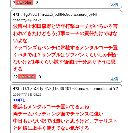
7
3
返信
471
：Tg0N5OTlm-zZD(fpdf84c9d5.ap.nuro.jp)-NT
2026年7月6日 04:45
波留村上和田森野と近年打撃コーチがいろいろ言
われてきたけどもう打撃コーチの責任だけではな
いよな
ドラゴンズもベンチに常駐するメンタルコーチ置
くべきでは？サンプルはソフバンくらいしか聞か
ないけど1年くらい試す価値は十分ありそうに思
える
22
0
返信
473
：DZhZhOTIy-3N2(115-36-101-63.area7d.commufa.jp)-Y2
2026年7月6日 05:27
>>471
横浜もメンタルコーチ置いてるよね
両チームバッティング面でチャンスに強い
中日もいない訳では無いと思うけど、アナリスト
と同様に上手く使えてない気がする