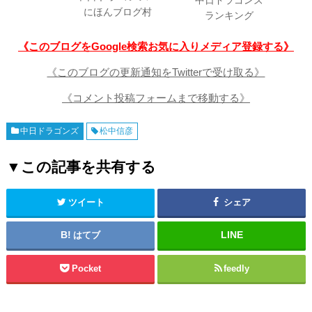
中日ドラゴンズ
にほんブログ村
ランキング
《このブログをGoogle検索お気に入りメディア登録する》
《このブログの更新通知をTwitterで受け取る》
《コメント投稿フォームまで移動する》
中日ドラゴンズ
松中信彦
▼この記事を共有する
ツイート
シェア
はてブ
Pocket
feedly