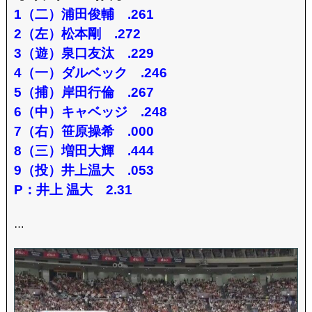
1（二）浦田俊輔 .261
2（左）松本剛 .272
3（遊）泉口友汰 .229
4（一）ダルベック .246
5（捕）岸田行倫 .267
6（中）キャベッジ .248
7（右）笹原操希 .000
8（三）増田大輝 .444
9（投）井上温大 .053
P：井上 温大 2.31
…