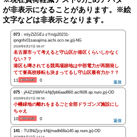
が非表示になることがあります。※絵
文字などは非表示となります。
073
：mIyZlZGEz-zYm(p20231-
ipngnfx01sasajima.aichi.ocn.ne.jp)-NG
2026年6月27日 08:47
名古屋市って考えると守山区か港区くらいしかなく
ない？？
港区も噂されてる競馬場跡地は中部電力が再開発し
てて誉高校移転も決まってるし守山区最有力か？？
11
0
返信
075
：jA4Z1NWVl-kNj(fpb6aad860.aicf608.ap.nuro.jp)-OD
2026年6月27日 08:58
小幡緑地の離れをまるごと全部ドラゴンズ施設にし
ちゃえ
10
0
返信
141
：TU3NiZjcy-kNj(madb68a140.ap.nuro.jp)-OD
2026年6月27日 14:14