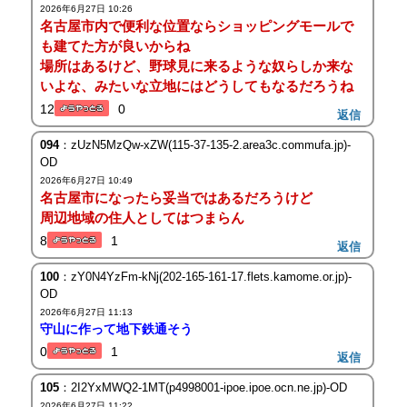
2026年6月27日 10:26
名古屋市内で便利な位置ならショッピングモールで
も建てた方が良いからね
場所はあるけど、野球見に来るような奴らしか来な
いよな、みたいな立地にはどうしてもなるだろうね
12
0
返信
094
：zUzN5MzQw-xZW(115-37-135-2.area3c.commufa.jp)-
OD
2026年6月27日 10:49
名古屋市になったら妥当ではあるだろうけど
周辺地域の住人としてはつまらん
8
1
返信
100
：zY0N4YzFm-kNj(202-165-161-17.flets.kamome.or.jp)-
OD
2026年6月27日 11:13
守山に作って地下鉄通そう
0
1
返信
105
：2I2YxMWQ2-1MT(p4998001-ipoe.ipoe.ocn.ne.jp)-OD
2026年6月27日 11:22