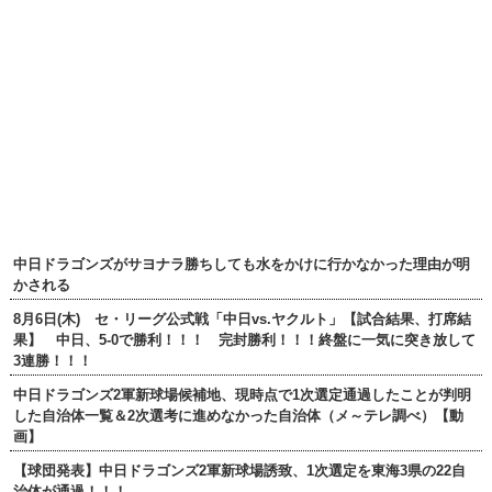
中日ドラゴンズがサヨナラ勝ちしても水をかけに行かなかった理由が明
かされる
8月6日(木) セ・リーグ公式戦「中日vs.ヤクルト」【試合結果、打席結
果】 中日、5-0で勝利！！！ 完封勝利！！！終盤に一気に突き放して
3連勝！！！
中日ドラゴンズ2軍新球場候補地、現時点で1次選定通過したことが判明
した自治体一覧＆2次選考に進めなかった自治体（メ～テレ調べ）【動
画】
【球団発表】中日ドラゴンズ2軍新球場誘致、1次選定を東海3県の22自
治体が通過！！！