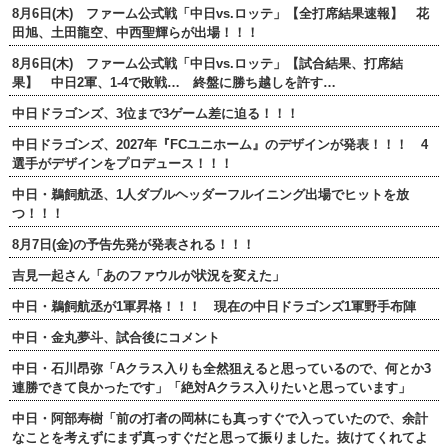
8月6日(木) ファーム公式戦「中日vs.ロッテ」【全打席結果速報】 花
田旭、土田龍空、中西聖輝らが出場！！！
8月6日(木) ファーム公式戦「中日vs.ロッテ」【試合結果、打席結
果】 中日2軍、1-4で敗戦… 終盤に勝ち越しを許す…
中日ドラゴンズ、3位まで3ゲーム差に迫る！！！
中日ドラゴンズ、2027年『FCユニホーム』のデザインが発表！！！ 4
選手がデザインをプロデュース！！！
中日・鵜飼航丞、1人ダブルヘッダーフルイニング出場でヒットを放
つ！！！
8月7日(金)の予告先発が発表される！！！
吉見一起さん「あのファウルが状況を変えた」
中日・鵜飼航丞が1軍昇格！！！ 現在の中日ドラゴンズ1軍野手布陣
中日・金丸夢斗、試合後にコメント
中日・石川昂弥「Aクラス入りも全然狙えると思っているので、何とか3
連勝できて良かったです」「絶対Aクラス入りたいと思っています」
中日・阿部寿樹「前の打者の岡林にも真っすぐで入っていたので、余計
なことを考えずにまず真っすぐだと思って振りました。抜けてくれてよ