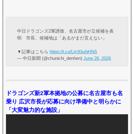
中日ドラゴンズ2軍誘致、名古屋市が立候補を表
明 市長、候補地は「あるがまだ言えない」
▼記事はこちら
https://t.co/Lm93uhjHN5
— 中日新聞 (@chunichi_denhen)
June 26, 2026
ドラゴンズ新2軍本拠地の公募に名古屋市も名
乗り 広沢市長が応募に向け準備中と明らかに
「大変魅力的な施設」