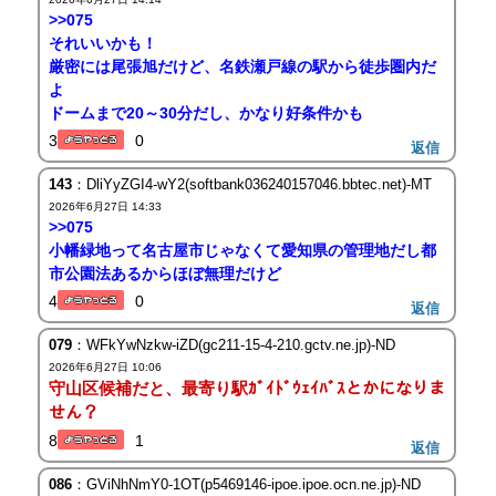
>>075
それいいかも！
厳密には尾張旭だけど、名鉄瀬戸線の駅から徒歩圏内だ
よ
ドームまで20～30分だし、かなり好条件かも
3
0
返信
143
：DliYyZGI4-wY2(softbank036240157046.bbtec.net)-MT
2026年6月27日 14:33
>>075
小幡緑地って名古屋市じゃなくて愛知県の管理地だし都
市公園法あるからほぼ無理だけど
4
0
返信
079
：WFkYwNzkw-iZD(gc211-15-4-210.gctv.ne.jp)-ND
2026年6月27日 10:06
守山区候補だと、最寄り駅ｶﾞｲﾄﾞｳｪｲﾊﾞｽとかになりま
せん？
8
1
返信
086
：GViNhNmY0-1OT(p5469146-ipoe.ipoe.ocn.ne.jp)-ND