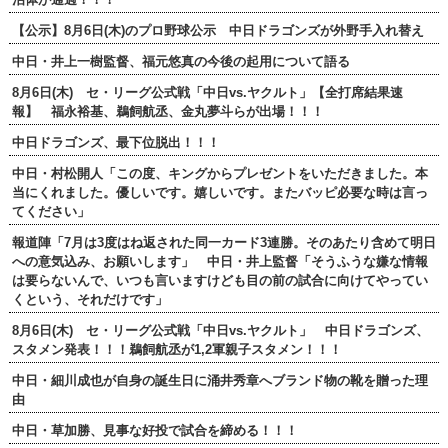
【公示】8月6日(木)のプロ野球公示 中日ドラゴンズが外野手入れ替え
中日・井上一樹監督、福元悠真の今後の起用について語る
8月6日(木) セ・リーグ公式戦「中日vs.ヤクルト」【全打席結果速
報】 福永裕基、鵜飼航丞、金丸夢斗らが出場！！！
中日ドラゴンズ、最下位脱出！！！
中日・村松開人「この度、キングからプレゼントをいただきました。本
当にくれました。優しいです。嬉しいです。またバッピ必要な時は言っ
てください」
報道陣「7月は3度はね返された同一カード3連勝。そのあたり含めて明日
への意気込み、お願いします」 中日・井上監督「そうふうな嫌な情報
は要らないんで、いつも言いますけども目の前の試合に向けてやってい
くという、それだけです」
8月6日(木) セ・リーグ公式戦「中日vs.ヤクルト」 中日ドラゴンズ、
スタメン発表！！！鵜飼航丞が1,2軍親子スタメン！！！
中日・細川成也が自身の誕生日に涌井秀章へブランド物の靴を贈った理
由
中日・草加勝、見事な好投で試合を締める！！！