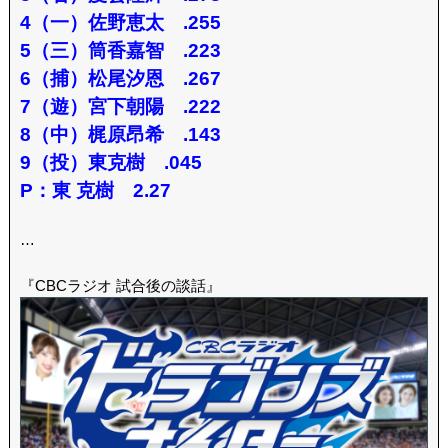
4（一）佐野恵太 .255
5（三）筒香嘉智 .223
6（捕）松尾汐恩 .267
7（遊）宮下朝陽 .222
8（中）梶原昂希 .143
9（投）東克樹 .045
P：東 克樹 2.27
…
『CBCラジオ 試合後の談話』