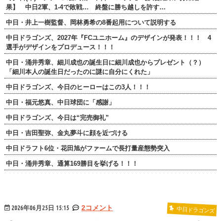
果】 中日2軍、1-4で敗戦… 終盤に勝ち越しを許す…
中日・井上一樹監督、岡林勇希の8番起用について説明する
中日ドラゴンズ、2027年『FCユニホーム』のデザインが発表！！！ 4
選手がデザインをプロデュース！！！
中日・涌井秀章、細川成也の誕生日に細川成也からプレゼント（？）
「細川本人の誕生日だったのに謎に自分にくれた」
中日ドラゴンズ、今日のヒーローはこの3人！！！
中日・福元悠真、中日球団に「感謝」
中日ドラゴンズ、今日は“完売御礼”
中日・吉田聖弥、金丸夢斗に顔を近づける
中日ドラフト6位・花田旭がファームで長打量産態勢突入
中日・涌井秀章、通算169勝目を挙げる！！！
2026年06月25日 15:15
2コメント
中日ドラゴンズ