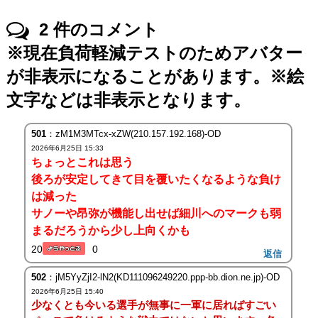
2
件のコメント
※現在負荷軽減テストのためアバター
が非表示になることがあります。※絵
文字などは非表示となります。
501
：zM1M3MTcx-xZW(210.157.192.168)-OD
2026年6月25日 15:33
ちょっとこれは思う
後ろが安定してきて目を覆いたくなるような負け
は減った
サノーや昂弥が機能し出せば細川へのマークも弱
まるだろうから少し上向くかも
20
0
返信
502
：jM5YyZjI2-lN2(KD111096249220.ppp-bb.dion.ne.jp)-OD
2026年6月25日 15:40
少なくとも今いる選手が無事に一軍に居ればすごい