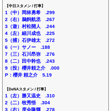
【中日スタメン / 打率】
1（中）岡林勇希 .299
2（右）鵜飼航丞 .267
3（遊）村松開人 .244
4（左）細川成也 .225
5（捕）石伊雄太 .272
6（一）サノー .188
7（三）石川昂弥 .276
8（二）田中幹也 .243
9（投）櫻井頼之介 .000
P：櫻井 頼之介 5.19
【DeNAスタメン / 打率】
1（左）勝又温史 .310
2（二）牧秀悟 .304
3（右）度会隆輝 .278