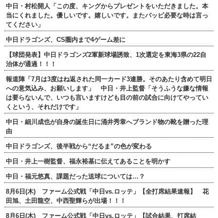
中日・村松開人「この度、キングからプレゼントをいただきました。本
当にくれました。優しいです。嬉しいです。またバッピ必要な時は言っ
てください」
中日ドラゴンズ、CS圏内まで4ゲーム差に
【球団発表】中日ドラゴンズ2軍新球場誘致、1次選定を東海3県の22自
治体が通過！！！
報道陣「7月は3度はね返された同一カード3連勝。そのあたり含めて明日
への意気込み、お願いします」 中日・井上監督「そうふうな嫌な情報
は要らないんで、いつも言いますけども目の前の試合に向けてやってい
くという、それだけです」
中日・細川成也が自身の誕生日に涌井秀章へブランド物の靴を贈った理
由
中日ドラゴンズ、後半戦から“だるま”の色が変わる
中日・井上一樹監督、福永裕基に伝えてあることを明かす
中日・福元悠真、課題だった送球については…？
8月6日(木) ファーム公式戦「中日vs.ロッテ」【全打席結果速報】 花
田旭、土田龍空、中西聖輝らが出場！！！
8月6日(木) ファーム公式戦「中日vs.ロッテ」【試合結果、打席結