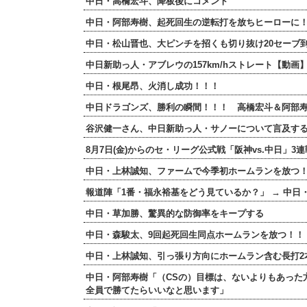
中日・高橋宏斗、降板後にコメント
中日・阿部寿樹、起死回生の逆転打を放ちヒーローに
中日・松山晋也、大ピンチを招くも切り抜け20セーブ
中日新助っ人・アブレウの157km/hストレート【動画
中日・根尾昂、火消し成功！！！
中日ドラゴンズ、勝利の瞬間！！！ 高橋宏斗＆阿部
谷沢健一さん、中日新助っ人・サノーについて言及する
8月7日(金)からのセ・リーグ公式戦「阪神vs.中日」3
中日・上林誠知、ファームで今季初ホームランを放つ
報道陣「1番・福永裕基をどう見ているか？」 → 中日
中日・草加勝、驚異的な防御率をキープする
中日・森駿太、9回起死回生同点ホームランを放つ！！
中日・上林誠知、引っ張り方向にホームラン含む長打2
中日・阿部寿樹「（CSの）目標は、ないよりもあった
全員で勝てたらいいなと思います」