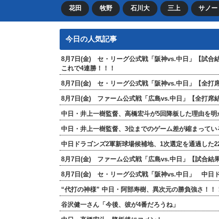
花田
牧野
石川大
三上
サノー
今日の人気記事
8月7日(金) セ・リーグ公式戦「阪神vs.中日」【試
これで4連勝！！！
8月7日(金) セ・リーグ公式戦「阪神vs.中日」【
8月7日(金) ファーム公式戦「広島vs.中日」【全
中日・井上一樹監督、高橋宏斗が5回降板した理由を明
中日・井上一樹監督、3位までのゲーム差が縮まってい
中日ドラゴンズ2軍新球場候補地、1次選定を通過した2
8月7日(金) ファーム公式戦「広島vs.中日」【試合
8月7日(金) セ・リーグ公式戦「阪神vs.中日」 中
“代打の神様” 中日・阿部寿樹、異次元の勝負強さ！
谷沢健一さん「今後、彼が4番だろうね」