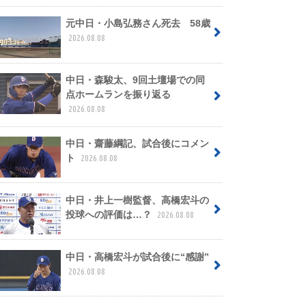
元中日・小島弘務さん死去 58歳
2026.08.08
中日・森駿太、9回土壇場での同
点ホームランを振り返る
2026.08.08
中日・齋藤綱記、試合後にコメン
ト
2026.08.08
中日・井上一樹監督、高橋宏斗の
投球への評価は…？
2026.08.08
中日・高橋宏斗が試合後に“感謝”
2026.08.08