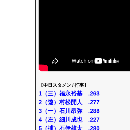
【中日スタメン / 打率】
1（三）福永裕基 .263
2（遊）村松開人 .277
3（一）石川昂弥 .288
4（左）細川成也 .227
5（捕）石伊雄太 .280