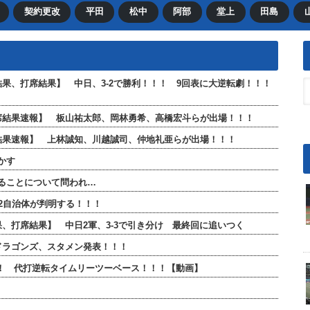
契約更改
平田
松中
阿部
堂上
田島
合結果、打席結果】 中日、3-2で勝利！！！ 9回表に大逆転劇！！！
全打席結果速報】 板山祐太郎、岡林勇希、高橋宏斗らが出場！！！
打席結果速報】 上林誠知、川越誠司、仲地礼亜らが出場！！！
かす
ることについて問われ…
2自治体が判明する！！！
結果、打席結果】 中日2軍、3-3で引き分け 最終回に追いつく
日ドラゴンズ、スタメン発表！！！
！！ 代打逆転タイムリーツーベース！！！【動画】