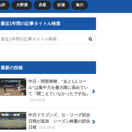
山井
大野奨
赤星
杉浦
湊川
最近1年間の記事タイトル検索
最新の投稿
中日・阿部寿樹、“あと1人コー
ル”は集中力を最大限に高めてい
て「聞こえていなかったですね」
2026.08.08
中日ドラゴンズ、セ・リーグ試合
日程が追加 シーズン終盤の試合
日程
2026.08.08