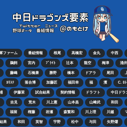
2軍ファーム
番組情報
根尾
高橋宏
金丸
中西
鵜飼
宮内
ﾌﾞﾗｲﾄ
辻本
龍空
梅津
涌
藤嶋
石橋康
勝野
橋本
ドアラ
尾田
ｶﾘｽﾃ
落合博
加藤匠
福田幸
福
濱
C. ﾛ
浦
伊藤茉
試合結果
契約情報
ドラフト
中日ドラ
吉見
荒木
川上憲
山本昌
山﨑武
和田
福留
権藤
岩瀬
森繁和
川上理
川越
結果
和田
英智
宇野
松中
与田
矢野燿