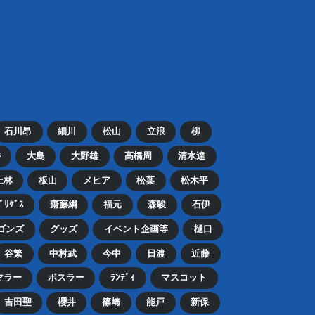
石川昂
細川
松山
立浪
柳
井
大島
大野雄
高橋周
清水達
上林
板山
メヒア
松葉
松木平
ﾄﾞﾘｹﾞｽ
齋藤綱
福元
森駿
石伊
ゴンズ
グッズ
イベント企画等
樋口
谷繁
中村武
今中
日渡
近藤
マラー
ボスラー
ﾗﾝﾃﾞｨ
マスコット
吉田聖
櫻井
篠﨑
能戸
新保