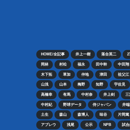
HOME/全記事
井上一樹
落合英二
岡林
村松
福永
田中幹
中田翔
木下拓
草加
仲地
津田
祖父江
山浅
山本
梅野
知野
宇佐見
高橋幸
有馬
中村奈
井上剣
三
中村紀
野球データ
侍ジャパン
井端
土生
森山
森博人
味谷
片岡篤
アブレウ
浅尾
公示
NPB
試合