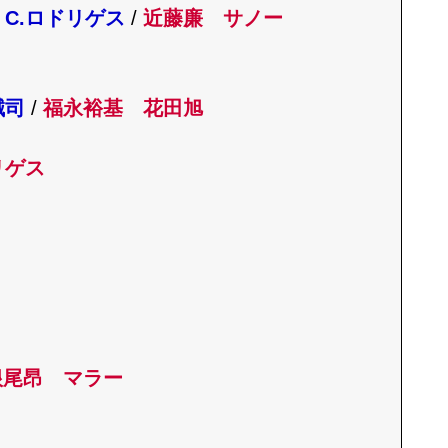
C.ロドリゲス
/
近藤廉 サノー
誠司
/
福永裕基 花田旭
リゲス
根尾昂 マラー