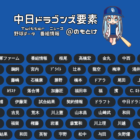
2軍ファーム
番組情報
根尾
高橋宏
金丸
中西
鵜飼
宮内
ﾌﾞﾗｲﾄ
辻本
龍空
梅津
涌
藤嶋
石橋康
勝野
橋本
ドアラ
尾田
ｶﾘｽﾃ
落合博
加藤匠
福田幸
福
濱
C. ﾛ
浦
伊藤茉
試合結果
契約情報
ドラフト
中日ドラ
吉見
荒木
川上憲
山本昌
山﨑武
和田
福留
権藤
岩瀬
森繁和
川上理
川越
結果
和田
英智
宇野
松中
与田
矢野燿