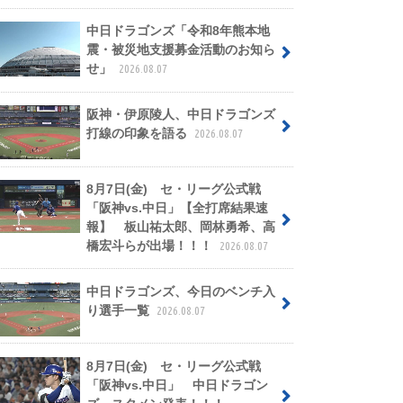
中日ドラゴンズ「令和8年熊本地
震・被災地支援募金活動のお知ら
せ」
2026.08.07
阪神・伊原陵人、中日ドラゴンズ
打線の印象を語る
2026.08.07
8月7日(金) セ・リーグ公式戦
「阪神vs.中日」【全打席結果速
報】 板山祐太郎、岡林勇希、高
橋宏斗らが出場！！！
2026.08.07
中日ドラゴンズ、今日のベンチ入
り選手一覧
2026.08.07
8月7日(金) セ・リーグ公式戦
「阪神vs.中日」 中日ドラゴン