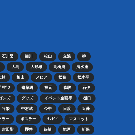
石川昂
細川
松山
立浪
柳
井
大島
大野雄
高橋周
清水達
上林
板山
メヒア
松葉
松木平
ﾄﾞﾘｹﾞｽ
齋藤綱
福元
森駿
石伊
ゴンズ
グッズ
イベント企画等
樋口
谷繁
中村武
今中
日渡
近藤
マラー
ボスラー
ﾗﾝﾃﾞｨ
マスコット
吉田聖
櫻井
篠﨑
能戸
新保