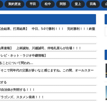
契約更改
平田
松中
阿部
堂上
田島
【試合結果、打席結果】 中日、5-0で勝利！！！ 完封勝利！！！終盤
打席結果速報】 上林誠知、川越誠司、仲地礼亜らが出場！！！
【テレビ・ネット・ラジオ中継情報】
ることについて問われ…
「そこで同年代の父親が多いなと感じますね。この間、オールスター
戦する
2自治体が判明する！！！
日ドラゴンズ、スタメン発表！！！