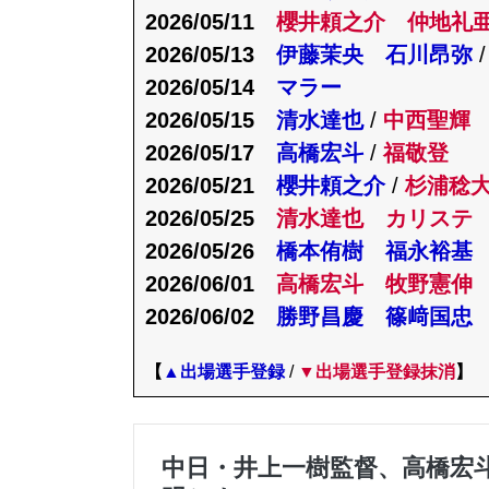
2026/05/11
櫻井頼之介
仲地礼
2026/05/13
伊藤茉央 石川昂弥
2026/05/14
マラー
2026/05/15
清水達也
/
中西聖輝
2026/05/17
高橋宏斗
/
福敬登
2026/05/21
櫻井頼之介
/
杉浦稔
2026/05/25
清水達也 カリステ
2026/05/26
橋本侑樹 福永裕基
2026/06/01
高橋宏斗 牧野憲伸
2026/06/02
勝野昌慶 篠﨑国忠
【
▲出場選手登録
/
▼出場選手登録抹消
】