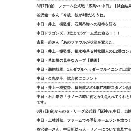
8月7日(金) ファーム公式戦「広島vs.中日」【試合
谷沢健一さん「今後、彼が4番だろうね」
中日・井上一樹監督、石川昂弥への期待を語る
中日ドラゴンズ、3位まで3ゲーム差に迫る！！！
吉見一起さん「あのファウルが状況を変えた」
中日・井上一樹監督、福永裕基＆村松開人の1,2番コン
中日・草加勝の見事なカーブ【動画】
中日・鵜飼航丞、1人ダブルヘッダーフルイニング出場
中日・金丸夢斗、試合後にコメント
中日・井上一樹監督、鵜飼航丞の1軍昇格即スタメン起
中日・石川昂弥「サノーの時に何とか1点入れてくれと
です」
8月7日(金)からのセ・リーグ公式戦「阪神vs.中日」3
中日・上林誠知、ファームで今季初ホームランを放つ
谷沢健一さん、中日新助っ人・サノーについて言及する