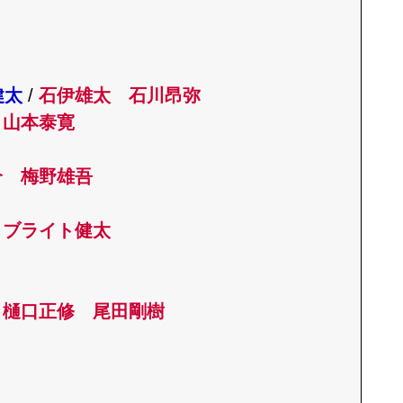
健太
/
石伊雄太 石川昂弥
山本泰寛
介 梅野雄吾
/
ブライト健太
/
樋口正修 尾田剛樹