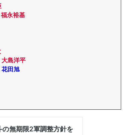
亜
/
福永裕基
大
 大島洋平
 花田旭