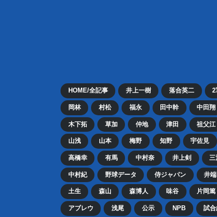
HOME/全記事
井上一樹
落合英二
岡林
村松
福永
田中幹
中田翔
木下拓
草加
仲地
津田
祖父江
山浅
山本
梅野
知野
宇佐見
高橋幸
有馬
中村奈
井上剣
三
中村紀
野球データ
侍ジャパン
井端
土生
森山
森博人
味谷
片岡篤
アブレウ
浅尾
公示
NPB
試合