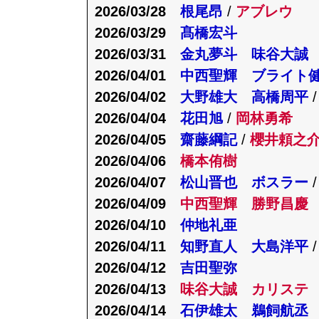
2026/03/28
根尾昂
/
アブレウ
2026/03/29
髙橋宏斗
2026/03/31
金丸夢斗 味谷大誠
2026/04/01
中西聖輝 ブライト
2026/04/02
大野雄大 高橋周平
/
2026/04/04
花田旭
/
岡林勇希
2026/04/05
齋藤綱記
/
櫻井頼之
2026/04/06
橋本侑樹
2026/04/07
松山晋也 ボスラー
2026/04/09
中西聖輝 勝野昌慶
2026/04/10
仲地礼亜
2026/04/11
知野直人 大島洋平
2026/04/12
吉田聖弥
2026/04/13
味谷大誠 カリステ
2026/04/14
石伊雄太 鵜飼航丞