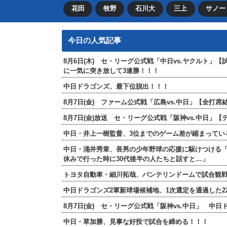
花田
牧野
石川大
三上
サノー
今日の人気記事
8月6日(木) セ・リーグ公式戦「中日vs.ヤクルト」
に一気に突き放して3連勝！！！
中日ドラゴンズ、最下位脱出！！！
8月7日(金) ファーム公式戦「広島vs.中日」【全
8月7日(金)放送 セ・リーグ公式戦「阪神vs.中日」
中日・井上一樹監督、3位までのゲーム差が縮まってい
中日・涌井秀章、長男の少年野球の応援に駆けつける
休みで行った時に30代後半の人たちと話すと…」
トヨタ自動車・細川拓哉、バンテリンドームで試合観
中日ドラゴンズ2軍新球場候補地、1次選定を通過した2
8月7日(金) セ・リーグ公式戦「阪神vs.中日」 中
中日・草加勝、見事な好投で試合を締める！！！