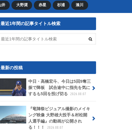
山井
大野奨
赤星
杉浦
湊川
最近1年間の記事タイトル検索
最新の投稿
中日・高橋宏斗、今日は5回9奪三
振で降板 試合途中に指先を気に
するも5回を投げ切る
2026.08.07
『竜陣祭ビジュアル撮影のメイキ
ング映像 大野雄大投手＆村松開
人選手編』の動画が公開され
る！！！
2026.08.07