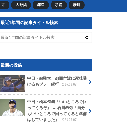
山井
大野奨
赤星
杉浦
湊川
最近1年間の記事タイトル検索
最新の投稿
中日・森駿太、顔面付近に死球受
けるもプレー続行
2026.08.07
中日・橋本侑樹「いいところで回
ってくるぞ」 → 石川昂弥「自分
もいいところで回ってくると準備
はしていました」
2026.08.07