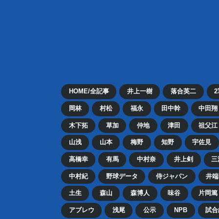
HOME/全記事
井上一樹
落合英二
岡林
村松
福永
田中幹
中田翔
木下拓
草加
仲地
津田
祖父江
山浅
山本
梅野
知野
宇佐見
高橋幸
有馬
中村奈
井上剣
三
中村紀
野球データ
侍ジャパン
井端
土生
森山
森博人
味谷
片岡篤
アブレウ
浅尾
公示
NPB
試合