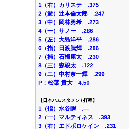
1（右）カリステ .375
2（遊）辻本倫太郎 .247
3（中）岡林勇希 .273
4（一）サノー .286
5（左）大島洋平 .286
6（指）日渡騰輝 .286
7（捕）石橋康太 .230
8（三）森駿太 .122
9（二）中村奈一輝 .299
P：松葉 貴大 4.50
【日本ハムスタメン / 打率】
1（指）水谷瞬 .—
2（一）マルティネス .393
3（右）エドポロケイン .231