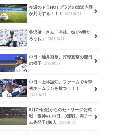
今週のドラHOTプラスの放送内容
が判明する！！！
2026.08.07
谷沢健一さん「今後、彼が4番だ
ろうね」
2026.08.07
中日・涌井秀章、打球直撃の翌日
の様子
2026.08.07
中日・上林誠知、ファームで今季
初ホームランを放つ！！！
2026.08.07
8月7日(金)からのセ・リーグ公式
戦「阪神vs.中日」3連戦、両チー
ム先発予想6人
2026.08.07