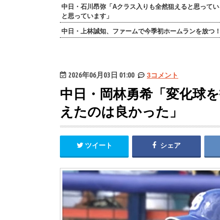
中日・石川昂弥「Aクラス入りも全然狙えると思ってい
と思っています」
中日・上林誠知、ファームで今季初ホームランを放つ
2026年06月03日 01:00
3コメント
中日・岡林勇希「変化球
えたのは良かった」
ツイート
シェア