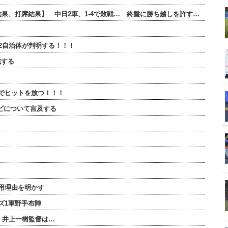
合結果、打席結果】 中日2軍、1-4で敗戦… 終盤に勝ち越しを許す…
2自治体が判明する！！！
戦する
でヒットを放つ！！！
ビについて言及する
用理由を明かす
ズ1軍野手布陣
・井上一樹監督は…