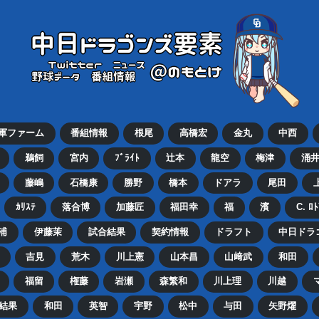
2軍ファーム
番組情報
根尾
高橋宏
金丸
中西
鵜飼
宮内
ﾌﾞﾗｲﾄ
辻本
龍空
梅津
涌
藤嶋
石橋康
勝野
橋本
ドアラ
尾田
ｶﾘｽﾃ
落合博
加藤匠
福田幸
福
濱
C. ﾛ
浦
伊藤茉
試合結果
契約情報
ドラフト
中日ドラ
吉見
荒木
川上憲
山本昌
山﨑武
和田
福留
権藤
岩瀬
森繁和
川上理
川越
結果
和田
英智
宇野
松中
与田
矢野燿