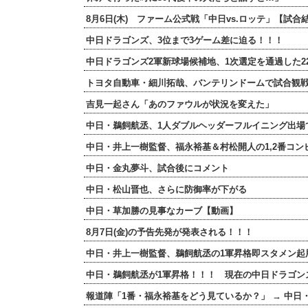
8月6日(木) ファーム公式戦「中日vs.ロッテ」【試
中日ドラゴンズ、3位まで3ゲーム差に迫る！！！
中日ドラゴンズ2軍新球場候補地、1次選定を通過した2
トヨタ自動車・細川拓哉、バンテリンドームで試合観
吉見一起さん「あのファウルが状況を変えた」
中日・鵜飼航丞、1人ダブルヘッダーフルイニング出場
中日・井上一樹監督、福永裕基＆村松開人の1,2番コン
中日・金丸夢斗、試合後にコメント
中日・松山晋也、さらに防御率が下がる
中日・草加勝の見事なカーブ【動画】
8月7日(金)の予告先発が発表される！！！
中日・井上一樹監督、鵜飼航丞の1軍昇格即スタメン起
中日・鵜飼航丞が1軍昇格！！！ 現在の中日ドラゴン
報道陣「1番・福永裕基をどう見ているか？」 → 中日