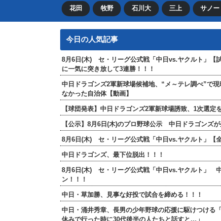
花田
牧野
石川大
三上
サノー
今日の人気記事
8月6日(木) セ・リーグ公式戦「中日vs.ヤクルト」
に一気に突き放して3連勝！！！
中日ドラゴンズ2軍新球場候補地、“メ～テレ調べ”で
なかった自治体【動画】
【球団発表】中日ドラゴンズ2軍新球場誘致、1次選定を
【公示】8月6日(木)のプロ野球公示 中日ドラゴンズ
8月6日(木) セ・リーグ公式戦「中日vs.ヤクルト
中日ドラゴンズ、最下位脱出！！！
8月6日(木) セ・リーグ公式戦「中日vs.ヤクルト」
ン！！！
中日・草加勝、見事な好投で試合を締める！！！
中日・涌井秀章、長男の少年野球の応援に駆けつける
休みで行った時に30代後半の人たちと話すと…」