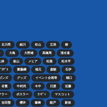
石川昂
細川
松山
立浪
柳
井
大島
大野雄
高橋周
清水達
上林
板山
メヒア
松葉
松木平
ﾄﾞﾘｹﾞｽ
齋藤綱
福元
森駿
石伊
ゴンズ
グッズ
イベント企画等
樋口
谷繁
中村武
今中
日渡
近藤
マラー
ボスラー
ﾗﾝﾃﾞｨ
マスコット
吉田聖
櫻井
篠﨑
能戸
新保