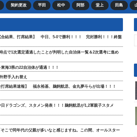
契約更改
平田
松中
阿部
堂上
田島
【試合結果、打席結果】 中日、5-0で勝利！！！ 完封勝利！！！終盤
現時点で1次選定通過したことが判明した自治体一覧＆2次選考に進め
東海3県の22自治体が通過！！！
が外野手入れ替え
」【全打席結果速報】 福永裕基、鵜飼航丞、金丸夢斗らが出場！！！
 中日ドラゴンズ、スタメン発表！！！鵜飼航丞が1,2軍親子スタメ
「そこで同年代の父親が多いなと感じますね。この間、オールスター