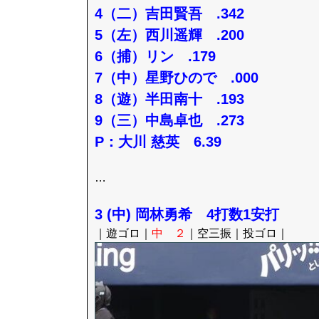
4（二）吉田賢吾 .342
5（左）西川遥輝 .200
6（捕）リン .179
7（中）星野ひので .000
8（遊）半田南十 .193
9（三）中島卓也 .273
P：大川 慈英 6.39
…
3 (中) 岡林勇希 4打数1安打
｜遊ゴロ｜
中 ２
｜空三振｜投ゴロ｜