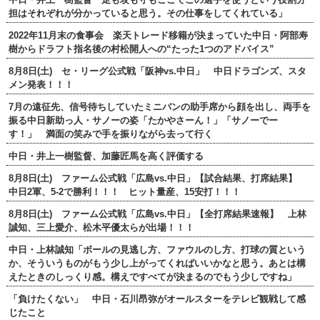
担はそれぞれが分かっていると思う。その仕事をしてくれている」
2022年11月末の食事会 楽天トレード移籍が決まっていた中日・阿部寿
樹からドラフト指名後の村松開人への“たった1つのアドバイス”
8月8日(土) セ・リーグ公式戦「阪神vs.中日」 中日ドラゴンズ、スタ
メン発表！！！
7月の遠征先、信号待ちしていたミニバンの助手席から顔を出し、両手を
振る中日新助っ人・サノーの姿「たかやさーん！」「サノーでー
す！」 満面の笑みで手を振りながら去って行く
中日・井上一樹監督、加藤匠馬を高く評価する
8月8日(土) ファーム公式戦「広島vs.中日」【試合結果、打席結果】
中日2軍、5-2で勝利！！！ ヒット量産、15安打！！！
8月8日(土) ファーム公式戦「広島vs.中日」【全打席結果速報】 上林
誠知、三上愛介、松木平優太らが出場！！！
中日・上林誠知「ボールの見逃し方、ファウルのし方、打球の質という
か、そういうものがもう少し上がってくればいいかなと思う。あとは構
えたときのしっくり感。構えですべてが決まるのでもう少しですね」
「負けたくない」 中日・石川昂弥がオールスターをテレビ観戦して感
じたこと