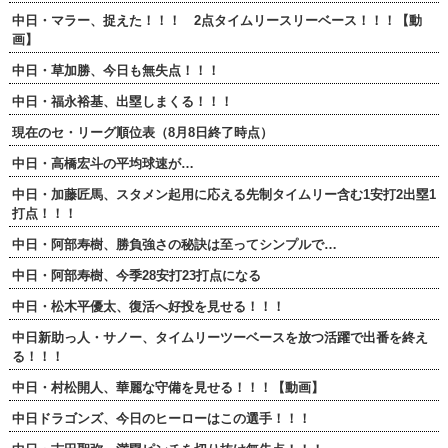
中日・マラー、捉えた！！！ 2点タイムリースリーベース！！！【動
画】
中日・草加勝、今日も無失点！！！
中日・福永裕基、出塁しまくる！！！
現在のセ・リーグ順位表（8月8日終了時点）
中日・高橋宏斗の平均球速が…
中日・加藤匠馬、スタメン起用に応える先制タイムリー含む1安打2出塁1
打点！！！
中日・阿部寿樹、勝負強さの秘訣は至ってシンプルで…
中日・阿部寿樹、今季28安打23打点になる
中日・松木平優太、復活へ好投を見せる！！！
中日新助っ人・サノー、タイムリーツーベースを放つ活躍で出番を終え
る！！！
中日・村松開人、華麗な守備を見せる！！！【動画】
中日ドラゴンズ、今日のヒーローはこの選手！！！