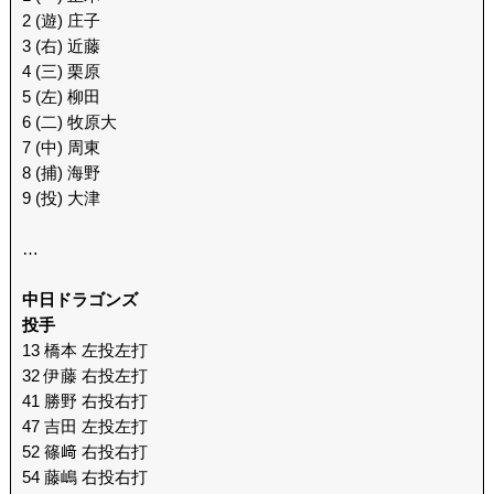
2 (遊) 庄子
3 (右) 近藤
4 (三) 栗原
5 (左) 柳田
6 (二) 牧原大
7 (中) 周東
8 (捕) 海野
9 (投) 大津
…
中日ドラゴンズ
投手
13 橋本 左投左打
32 伊藤 右投左打
41 勝野 右投右打
47 吉田 左投左打
52 篠﨑 右投右打
54 藤嶋 右投右打