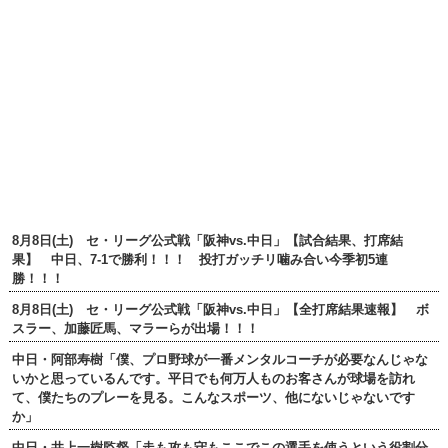
8月8日(土) セ・リーグ公式戦「阪神vs.中日」【試合結果、打席結
果】 中日、7-1で勝利！！！ 投打ガッチリ噛み合い今季初5連
勝！！！
8月8日(土) セ・リーグ公式戦「阪神vs.中日」【全打席結果速報】 ボ
スラー、加藤匠馬、マラーらが出場！！！
中日・阿部寿樹「僕、プロ野球が一番メンタルコーチが必要なんじゃな
いかと思っているんです。平日でも何万人ものお客さんが球場を訪れ
て、僕たちのプレーを見る。こんなスポーツ、他にないじゃないです
か」
中日・井上一樹監督「走も攻も守もここでこの選手を使うという役割分