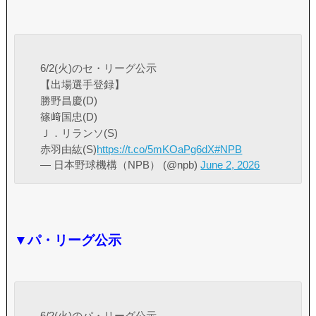
6/2(火)のセ・リーグ公示
【出場選手登録】
勝野昌慶(D)
篠﨑国忠(D)
Ｊ．リランソ(S)
赤羽由紘(S)
https://t.co/5mKOaPg6dX
#NPB
— 日本野球機構（NPB） (@npb)
June 2, 2026
▼パ・リーグ公示
6/2(火)のパ・リーグ公示