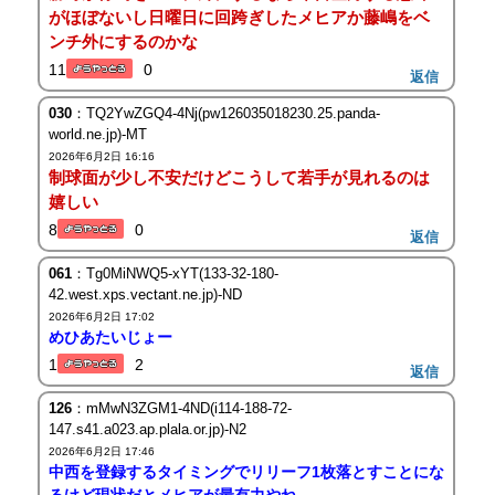
がほぼないし日曜日に回跨ぎしたメヒアか藤嶋をベ
ンチ外にするのかな
11
0
返信
030
：TQ2YwZGQ4-4Nj(pw126035018230.25.panda-
world.ne.jp)-MT
2026年6月2日 16:16
制球面が少し不安だけどこうして若手が見れるのは
嬉しい
8
0
返信
061
：Tg0MiNWQ5-xYT(133-32-180-
42.west.xps.vectant.ne.jp)-ND
2026年6月2日 17:02
めひあたいじょー
1
2
返信
126
：mMwN3ZGM1-4ND(i114-188-72-
147.s41.a023.ap.plala.or.jp)-N2
2026年6月2日 17:46
中西を登録するタイミングでリリーフ1枚落とすことにな