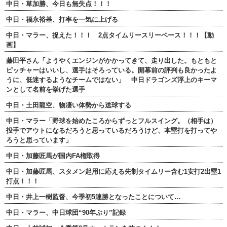
中日・草加勝、今日も無失点！！！
中日・福永裕基、打率を一気に上げる
中日・マラー、捉えた！！！ 2点タイムリースリーベース！！！【動
画】
藤田平さん「ようやくエンジンがかかってきて、走り出した。もともと
ピッチャーはいいし、選手はそろっている。開幕前の評判も良かったよ
うに、低迷するようなチームではない」 中日ドラゴンズ浮上のキーマ
ンとして名前を挙げた選手
中日・土田龍空、物凄い体勢から送球する
中日・マラー「野球を始めたころからずっとフルスイング。（相手は）
投手でアウトになるだろうと思っているだろうけど、本塁打を打ってや
ろうと思っています」
中日・加藤匠馬が国内FA権取得
中日・加藤匠馬、スタメン起用に応える先制タイムリー含む1安打2出塁1
打点！！！
中日・井上一樹監督、今季初5連勝となったことについて…
中日・マラー、中日球団“90年ぶり”記録