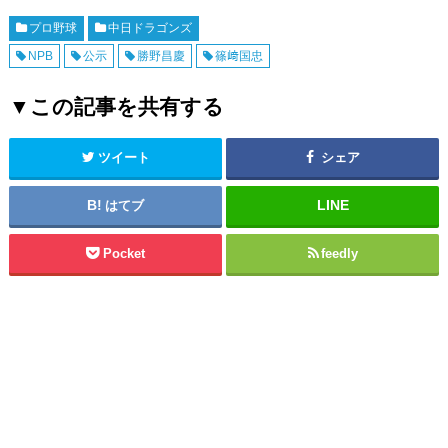
プロ野球
中日ドラゴンズ
NPB
公示
勝野昌慶
篠﨑国忠
▼この記事を共有する
ツイート
シェア
はてブ
Pocket
feedly