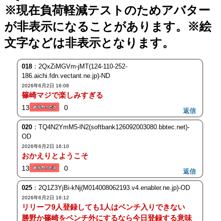
※現在負荷軽減テストのためアバター
が非表示になることがあります。※絵
文字などは非表示となります。
018
：2QxZiMGVm-jMT(124-110-252-
186.aichi.fdn.vectant.ne.jp)-ND
2026年6月2日 16:08
篠崎マジで楽しみすぎる
13
0
返信
020
：TQ4N2YmM5-lN2(softbank126092003080.bbtec.net)-
OD
2026年6月2日 16:10
おかえりとようこそ
13
0
返信
025
：2Q1Z3YjBi-kNj(M014008062193.v4.enabler.ne.jp)-OD
2026年6月2日 16:12
リリーフ9人登録しても1人はベンチ入りできない
勝野か篠崎をベンチ外にするなら今日登録する意味