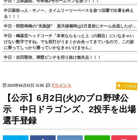
中日・上林誠知、今季第2号ホームランを放つ！！！
中日新助っ人・サノー、タイムリーツーベースを放つ活躍で出番を終え
る！！！
中日・阿部寿樹の“失敗談” 楽天移籍時は2月直前にチーム合流したが…
中日・嶋基宏ヘッドコーチ「本来ならもっと上（の順位）にいなきゃい
けない数字ですね。でも投打がうまくかみ合ってきているので、この波
に乗ってしっかり勝っていかなきゃいけません」
中日・吉田聖弥、満塁ピンチを切り抜け無失点！！！
2026年06月02日 16:00
7コメント
プロ野球
【公示】6月2日(火)のプロ野球公
示 中日ドラゴンズ、2投手を出場
選手登録