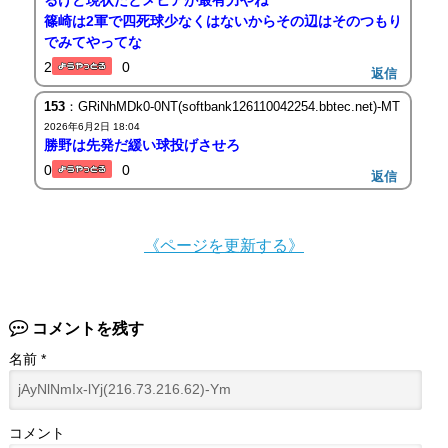
るけど現状だとメヒアが最有力やね
篠崎は2軍で四死球少なくはないからその辺はそのつもり
でみてやってな
2
0
返信
153
：GRiNhMDk0-0NT(softbank126110042254.bbtec.net)-MT
2026年6月2日 18:04
勝野は先発だ緩い球投げさせろ
0
0
返信
《ページを更新する》
コメントを残す
名前
*
コメント