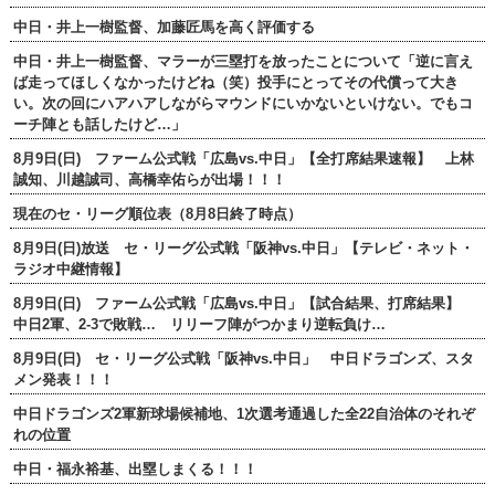
中日・井上一樹監督、加藤匠馬を高く評価する
中日・井上一樹監督、マラーが三塁打を放ったことについて「逆に言え
ば走ってほしくなかったけどね（笑）投手にとってその代償って大き
い。次の回にハアハアしながらマウンドにいかないといけない。でもコ
ーチ陣とも話したけど…」
8月9日(日) ファーム公式戦「広島vs.中日」【全打席結果速報】 上林
誠知、川越誠司、高橋幸佑らが出場！！！
現在のセ・リーグ順位表（8月8日終了時点）
8月9日(日)放送 セ・リーグ公式戦「阪神vs.中日」【テレビ・ネット・
ラジオ中継情報】
8月9日(日) ファーム公式戦「広島vs.中日」【試合結果、打席結果】
中日2軍、2-3で敗戦… リリーフ陣がつかまり逆転負け…
8月9日(日) セ・リーグ公式戦「阪神vs.中日」 中日ドラゴンズ、スタ
メン発表！！！
中日ドラゴンズ2軍新球場候補地、1次選考通過した全22自治体のそれぞ
れの位置
中日・福永裕基、出塁しまくる！！！