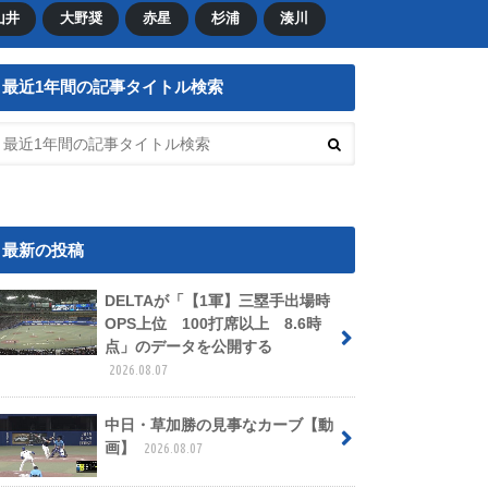
山井
大野奨
赤星
杉浦
湊川
最近1年間の記事タイトル検索
最新の投稿
DELTAが「【1軍】三塁手出場時
OPS上位 100打席以上 8.6時
点」のデータを公開する
2026.08.07
中日・草加勝の見事なカーブ【動
画】
2026.08.07