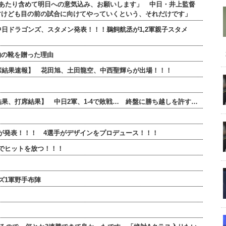
のあたり含めて明日への意気込み、お願いします」 中日・井上監督
すけども目の前の試合に向けてやっていくという、それだけです」
 中日ドラゴンズ、スタメン発表！！！鵜飼航丞が1,2軍親子スタメ
物の靴を贈った理由
全打席結果速報】 花田旭、土田龍空、中西聖輝らが出場！！！
合結果、打席結果】 中日2軍、1-4で敗戦… 終盤に勝ち越しを許す…
ンが発表！！！ 4選手がデザインをプロデュース！！！
でヒットを放つ！！！
ズ1軍野手布陣