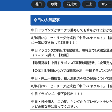
花田
牧野
石川大
三上
サノー
今日の人気記事
中日ドラゴンズがサヨナラ勝ちしても水をかけに行か
8月6日(木) セ・リーグ公式戦「中日vs.ヤクルト」
に一気に突き放して3連勝！！！
中日ドラゴンズ2軍新球場候補地、現時点で1次選定通
（メ～テレ調べ）【動画】
【球団発表】中日ドラゴンズ2軍新球場誘致、1次選定を
【公示】8月6日(木)のプロ野球公示 中日ドラゴンズ
中日・井上一樹監督、福元悠真の今後の起用について
8月6日(木) セ・リーグ公式戦「中日vs.ヤクルト
中日ドラゴンズ、最下位脱出！！！
中日・村松開人「この度、キングからプレゼントをい
ッピ必要な時は言ってください」