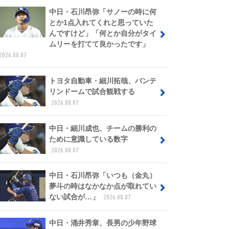
中日・石川昂弥「サノーの時に何
とか1点入れてくれと思っていた
んですけど」「何とか自分がタイ
ムリーを打てて良かったです」
2026.08.07
トヨタ自動車・細川拓哉、バンテ
リンドームで試合観戦する
2026.08.07
中日・細川成也、チームの勝利の
ために意識している数字
2026.08.07
中日・石川昂弥「いつも（金丸）
夢斗の時はなかなか点が取れてい
ない試合が…」
2026.08.07
中日・涌井秀章、長男の少年野球