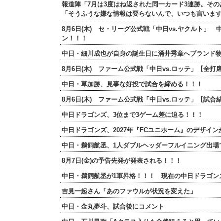
報道陣「7月は3度はね返された同一カード3連勝。そ
「そうふうな嫌な情報は要らないんで、いつも言いま
8月6日(木) セ・リーグ公式戦「中日vs.ヤクルト」
ン！！！
中日・細川成也が自身の誕生日に涌井秀章へブランド
8月6日(木) ファーム公式戦「中日vs.ロッテ」【
中日・草加勝、見事な好投で試合を締める！！！
8月6日(木) ファーム公式戦「中日vs.ロッテ」【試
中日ドラゴンズ、3位まで3ゲーム差に迫る！！！
中日ドラゴンズ、2027年『FCユニホーム』のデザイ
中日・鵜飼航丞、1人ダブルヘッダーフルイニング出場
8月7日(金)の予告先発が発表される！！！
中日・鵜飼航丞が1軍昇格！！！ 現在の中日ドラゴン
吉見一起さん「あのファウルが状況を変えた」
中日・金丸夢斗、試合後にコメント