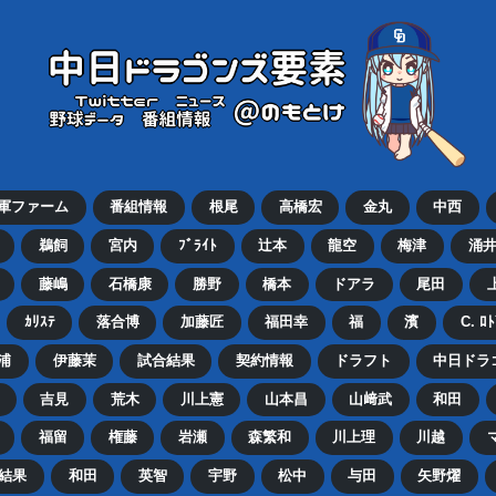
2軍ファーム
番組情報
根尾
高橋宏
金丸
中西
鵜飼
宮内
ﾌﾞﾗｲﾄ
辻本
龍空
梅津
涌
藤嶋
石橋康
勝野
橋本
ドアラ
尾田
ｶﾘｽﾃ
落合博
加藤匠
福田幸
福
濱
C. ﾛ
浦
伊藤茉
試合結果
契約情報
ドラフト
中日ドラ
吉見
荒木
川上憲
山本昌
山﨑武
和田
福留
権藤
岩瀬
森繁和
川上理
川越
結果
和田
英智
宇野
松中
与田
矢野燿