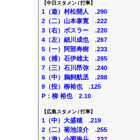
【中日スタメン / 打率】
1（遊）村松開人 .290
2（二）山本泰寛 .222
3（右）ボスラー .220
4（左）細川成也 .267
5（一）阿部寿樹 .233
6（捕）石伊雄太 .265
7（三）石川昂弥 .240
8（中）鵜飼航丞 .288
9（投）柳裕也 .125
P：柳 裕也 2.10
【広島スタメン / 打率】
1（中）大盛穂 .219
2（二）菊池涼介 .255
3（遊）小園海斗 .232