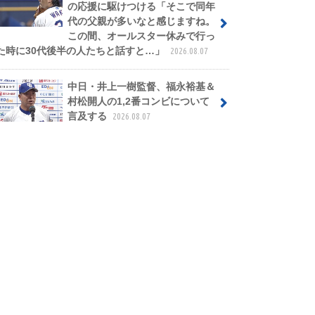
の応援に駆けつける「そこで同年
代の父親が多いなと感じますね。
この間、オールスター休みで行っ
た時に30代後半の人たちと話すと…」
2026.08.07
中日・井上一樹監督、福永裕基＆
村松開人の1,2番コンビについて
言及する
2026.08.07