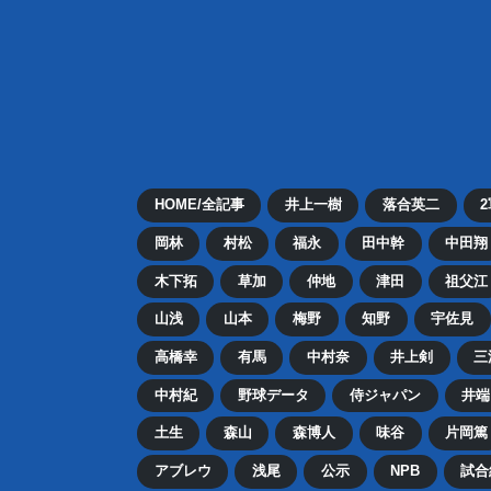
HOME/全記事
井上一樹
落合英二
岡林
村松
福永
田中幹
中田翔
木下拓
草加
仲地
津田
祖父江
山浅
山本
梅野
知野
宇佐見
高橋幸
有馬
中村奈
井上剣
三
中村紀
野球データ
侍ジャパン
井端
土生
森山
森博人
味谷
片岡篤
アブレウ
浅尾
公示
NPB
試合