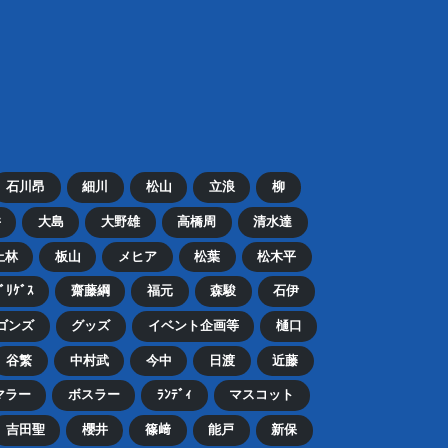
石川昂
細川
松山
立浪
柳
井
大島
大野雄
高橋周
清水達
上林
板山
メヒア
松葉
松木平
ﾄﾞﾘｹﾞｽ
齋藤綱
福元
森駿
石伊
ゴンズ
グッズ
イベント企画等
樋口
谷繁
中村武
今中
日渡
近藤
マラー
ボスラー
ﾗﾝﾃﾞｨ
マスコット
吉田聖
櫻井
篠﨑
能戸
新保