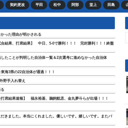
契約更改
平田
松中
阿部
堂上
田島
なかった理由が明かされる
【試合結果、打席結果】 中日、5-0で勝利！！！ 完封勝利！！！終盤
過したことが判明した自治体一覧＆2次選考に進めなかった自治体
東海3県の22自治体が通過！！！
が外野手入れ替え
語る
」【全打席結果速報】 福永裕基、鵜飼航丞、金丸夢斗らが出場！！！
ただきました。本当にくれました。優しいです。嬉しいです。またバ