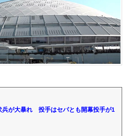
の伏兵が大暴れ 投手はセパとも開幕投手が1