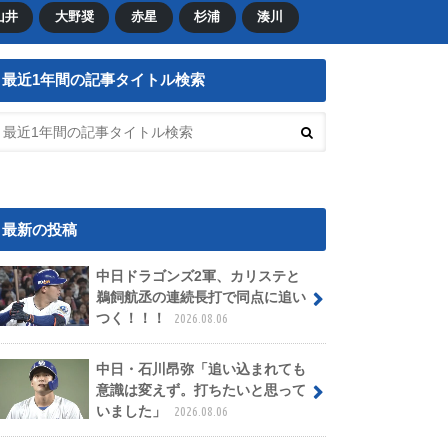
山井
大野奨
赤星
杉浦
湊川
最近1年間の記事タイトル検索
最新の投稿
中日ドラゴンズ2軍、カリステと
鵜飼航丞の連続長打で同点に追い
つく！！！
2026.08.06
中日・石川昂弥「追い込まれても
意識は変えず。打ちたいと思って
いました」
2026.08.06