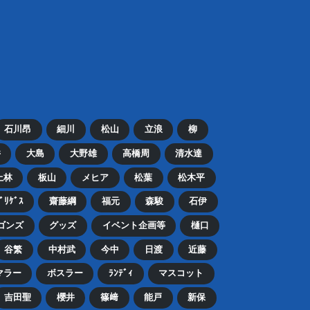
石川昂
細川
松山
立浪
柳
井
大島
大野雄
高橋周
清水達
上林
板山
メヒア
松葉
松木平
ﾄﾞﾘｹﾞｽ
齋藤綱
福元
森駿
石伊
ゴンズ
グッズ
イベント企画等
樋口
谷繁
中村武
今中
日渡
近藤
マラー
ボスラー
ﾗﾝﾃﾞｨ
マスコット
吉田聖
櫻井
篠﨑
能戸
新保