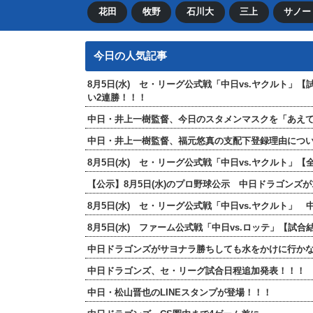
花田
牧野
石川大
三上
サノー
今日の人気記事
8月5日(水) セ・リーグ公式戦「中日vs.ヤクルト」
い2連勝！！！
中日・井上一樹監督、今日のスタメンマスクを「あえ
中日・井上一樹監督、福元悠真の支配下登録理由につ
8月5日(水) セ・リーグ公式戦「中日vs.ヤクルト
【公示】8月5日(水)のプロ野球公示 中日ドラゴンズ
8月5日(水) セ・リーグ公式戦「中日vs.ヤクルト」
8月5日(水) ファーム公式戦「中日vs.ロッテ」【試合
中日ドラゴンズがサヨナラ勝ちしても水をかけに行か
中日ドラゴンズ、セ・リーグ試合日程追加発表！！！
中日・松山晋也のLINEスタンプが登場！！！