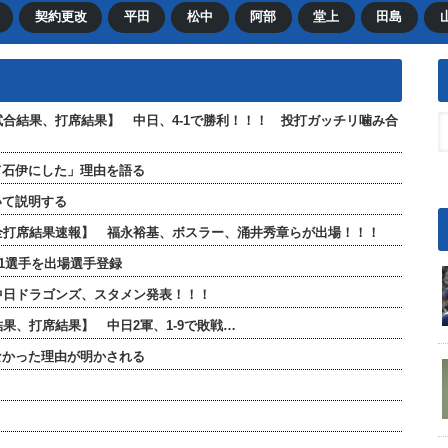
契約更改
平田
松中
阿部
堂上
田島
【試合結果、打席結果】 中日、4-1で勝利！！！ 投打ガッチリ噛み合
て石伊にした」理由を語る
いて説明する
」【全打席結果速報】 福永裕基、ボスラー、涌井秀章らが出場！！！
が1選手を出場選手登録
 中日ドラゴンズ、スタメン発表！！！
結果、打席結果】 中日2軍、1-9で敗戦…
なかった理由が明かされる