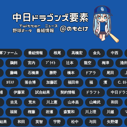
2軍ファーム
番組情報
根尾
高橋宏
金丸
中西
鵜飼
宮内
ﾌﾞﾗｲﾄ
辻本
龍空
梅津
涌
藤嶋
石橋康
勝野
橋本
ドアラ
尾田
ｶﾘｽﾃ
落合博
加藤匠
福田幸
福
濱
C. ﾛ
浦
伊藤茉
試合結果
契約情報
ドラフト
中日ドラ
吉見
荒木
川上憲
山本昌
山﨑武
和田
福留
権藤
岩瀬
森繁和
川上理
川越
結果
和田
英智
宇野
松中
与田
矢野燿