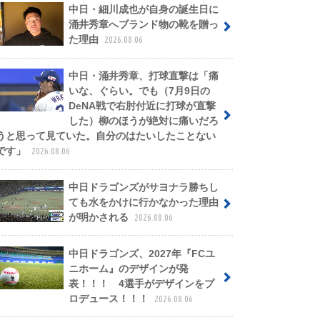
中日・細川成也が自身の誕生日に
涌井秀章へブランド物の靴を贈っ
た理由
2026.08.06
中日・涌井秀章、打球直撃は「痛
いな、ぐらい。でも（7月9日の
DeNA戦で右肘付近に打球が直撃
した）柳のほうが絶対に痛いだろ
うと思って見ていた。自分のはたいしたことない
です」
2026.08.06
中日ドラゴンズがサヨナラ勝ちし
ても水をかけに行かなかった理由
が明かされる
2026.08.06
中日ドラゴンズ、2027年『FCユ
ニホーム』のデザインが発
表！！！ 4選手がデザインをプ
ロデュース！！！
2026.08.06