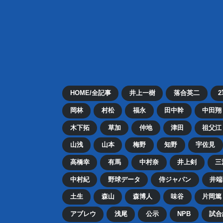
HOME/全記事
井上一樹
落合英二
岡林
村松
福永
田中幹
中田翔
木下拓
草加
仲地
津田
祖父江
山浅
山本
梅野
知野
宇佐見
高橋幸
有馬
中村奈
井上剣
三
中村紀
野球データ
侍ジャパン
井端
土生
森山
森博人
味谷
片岡篤
アブレウ
浅尾
公示
NPB
試合