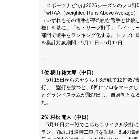
スポーツナビでは2026シーズンのプロ野
「wRAA（weighted Runs Above Avera
（いずれもその選手が平均的な選手と比較
標）を基に、「セ・リーグ野手」「パ・リ
部門で選手をランキング化する。トップに
※集計対象期間：5月11日～5月17日
…
1位 板山 祐太郎（中日）
5月15日からのヤクルト3連戦で12打数7
打、二塁打を放つと、6回にソロをマークし
とグランドスラムが飛び出し、自身初となる
た。
2位 村松 開人（中日）
5月16日の一戦でこちらもサイクル安打に
ラン、7回には適時二塁打を記録。8回の最