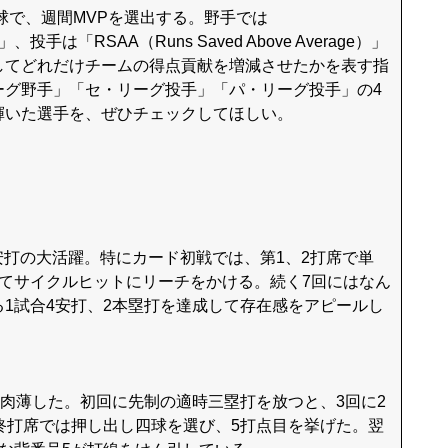
球で、週間MVPを選出する。野手では
ge）」、投手は「RSAA（Runs Saved Above Average）」
してどれだけチームの得点貢献を増減させたかを表す指
ーグ野手」「セ・リーグ投手」「パ・リーグ投手」の4
輝いた選手を、ぜひチェックしてほしい。
安打の大活躍。特にカード初戦では、第1、2打席で単
てサイクルヒットにリーチをかける。続く7回にはなん
1試合4安打、2本塁打を達成して存在感をアピールし
肉薄した。初回に先制の適時三塁打を放つと、3回に2
終打席では押し出し四球を選び、5打点目を挙げた。翌