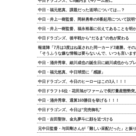
中日ドラゴンズ、CS圏内まで4ゲーム差に
中日・福元悠真、課題だった送球については…？
中日・井上一樹監督、岡林勇希の8番起用について説明
中日・井上一樹監督、福永裕基に伝えてあることを明
中日ドラゴンズ、後半戦から“だるま”の色が変わる
報道陣「7月は3度はね返された同一カード3連勝。そ
「そうふうな嫌な情報は要らないんで、いつも言いま
中日・涌井秀章、細川成也の誕生日に細川成也からプ
中日・福元悠真、中日球団に「感謝」
中日ドラゴンズ、今日のヒーローはこの3人！！！
中日ドラフト6位・花田旭がファームで長打量産態勢突
中日・涌井秀章、通算169勝目を挙げる！！！
中日ドラゴンズ、今日は“完売御礼”
中日・吉田聖弥、金丸夢斗に顔を近づける
元中日監督・与田剛さんが「難しい采配だった」と振