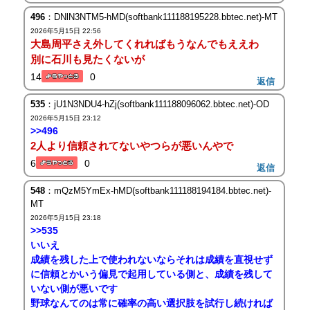
496
：DNlN3NTM5-hMD(softbank111188195228.bbtec.net)-MT
2026年5月15日 22:56
大島周平さえ外してくれればもうなんでもええわ
別に石川も見たくないが
14
0
返信
535
：jU1N3NDU4-hZj(softbank111188096062.bbtec.net)-OD
2026年5月15日 23:12
>>496
2人より信頼されてないやつらが悪いんやで
6
0
返信
548
：mQzM5YmEx-hMD(softbank111188194184.bbtec.net)-
MT
2026年5月15日 23:18
>>535
いいえ
成績を残した上で使われないならそれは成績を直視せず
に信頼とかいう偏見で起用している側と、成績を残して
いない側が悪いです
野球なんてのは常に確率の高い選択肢を試行し続ければ