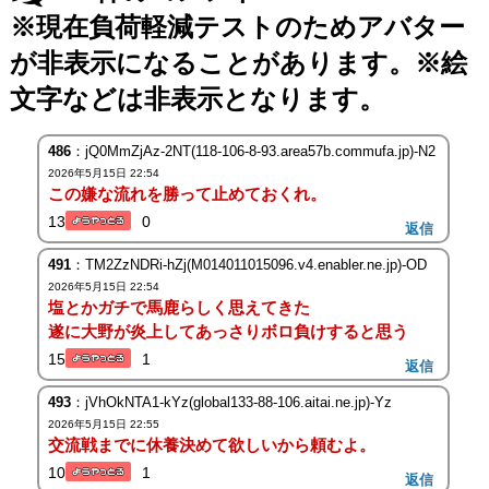
※現在負荷軽減テストのためアバター
が非表示になることがあります。※絵
文字などは非表示となります。
486
：jQ0MmZjAz-2NT(118-106-8-93.area57b.commufa.jp)-N2
2026年5月15日 22:54
この嫌な流れを勝って止めておくれ。
13
0
返信
491
：TM2ZzNDRi-hZj(M014011015096.v4.enabler.ne.jp)-OD
2026年5月15日 22:54
塩とかガチで馬鹿らしく思えてきた
遂に大野が炎上してあっさりボロ負けすると思う
15
1
返信
493
：jVhOkNTA1-kYz(global133-88-106.aitai.ne.jp)-Yz
2026年5月15日 22:55
交流戦までに休養決めて欲しいから頼むよ。
10
1
返信