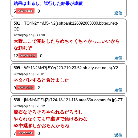
結果は出るし、試行した結果が成績
5
0
返信
501
：TQ4N2YmM5-lN2(softbank126092003080.bbtec.net)-
OD
2026年5月15日 22:58
大野ここで完封したらめちゃくちゃかっこいいから
な頼むぞ
13
0
返信
509
：WY1N2MzRj-5Yz(220-219-23-52.sk.cty-net.ne.jp)-Y2
2026年5月15日 23:01
ネタバレすると負けました
9
2
返信
538
：jNkNhNDZi-jZj(124-18-121-118.area56a.commufa.jp)-ZT
2026年5月15日 23:12
流石なそろそろやられるだろうし
やられなくても中継ぎで負けるわな
53中継ぎしかおらんからね
7
0
返信