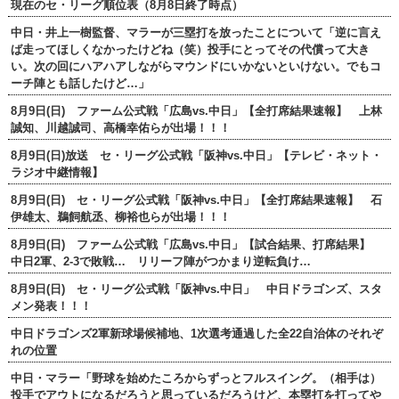
現在のセ・リーグ順位表（8月8日終了時点）
中日・井上一樹監督、マラーが三塁打を放ったことについて「逆に言え
ば走ってほしくなかったけどね（笑）投手にとってその代償って大き
い。次の回にハアハアしながらマウンドにいかないといけない。でもコ
ーチ陣とも話したけど…」
8月9日(日) ファーム公式戦「広島vs.中日」【全打席結果速報】 上林
誠知、川越誠司、高橋幸佑らが出場！！！
8月9日(日)放送 セ・リーグ公式戦「阪神vs.中日」【テレビ・ネット・
ラジオ中継情報】
8月9日(日) セ・リーグ公式戦「阪神vs.中日」【全打席結果速報】 石
伊雄太、鵜飼航丞、柳裕也らが出場！！！
8月9日(日) ファーム公式戦「広島vs.中日」【試合結果、打席結果】
中日2軍、2-3で敗戦… リリーフ陣がつかまり逆転負け…
8月9日(日) セ・リーグ公式戦「阪神vs.中日」 中日ドラゴンズ、スタ
メン発表！！！
中日ドラゴンズ2軍新球場候補地、1次選考通過した全22自治体のそれぞ
れの位置
中日・マラー「野球を始めたころからずっとフルスイング。（相手は）
投手でアウトになるだろうと思っているだろうけど、本塁打を打ってや