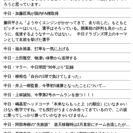
ろうと思っています」
中日・加藤匠馬が国内FA権取得
藤田平さん「ようやくエンジンがかかってきて、走り出した。もともと
ピッチャーはいいし、選手はそろっている。開幕前の評判も良かったよ
うに、低迷するようなチームではない」 中日ドラゴンズ浮上のキーマ
ンとして名前を挙げた選手
中日・福永裕基、打率を一気に上げる
中日・土田龍空、物凄い体勢から送球する
中日・マラー、中日球団“90年ぶり”記録
中日・柳裕也「自分の1球で負けてしまった」
中日・井上一樹監督、今季初5連勝となったことについて…
中日・上林誠知、今季第2号ホームランを放つ！！！
中日・嶋基宏ヘッドコーチ「本来ならもっと上（の順位）にいなきゃい
けない数字ですね。でも投打がうまくかみ合ってきているので、この波
に乗ってしっかり勝っていかなきゃいけません」
中日・阿部寿樹の“失敗談” 楽天移籍時は2月直前にチーム合流したが…