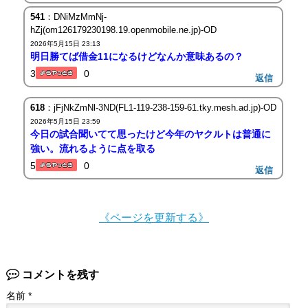
541
：DNiMzMmNj-
hZj(om126179230198.19.openmobile.ne.jp)-OD
2026年5月15日 23:13
明日勝てば借金11になるけどなんか意味あるの？
3
0
返信
618
：jFjNkZmNl-3ND(FL1-119-238-159-61.tky.mesh.ad.jp)-OD
2026年5月15日 23:59
今日の試合聞いてて思ったけど今年のヤクルトは普通に
強い。流れるように点を取る
5
0
返信
《ページを更新する》
コメントを残す
名前
*