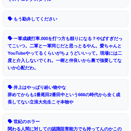
🗣 もう勘弁してください
🗣 一軍成績打率.000を打つ方も頼りになる？やばすぎだっ
てこいつ。二軍と一軍同じだと思っとるやん。愛ちゃんと
YouTubeやってるくらいがちょうどいいって。現場には二
度と介入しないでくれ。一樹と仲良いから裏で強要してな
いか心配だわ。
🗣 井上はやっぱり紛い物やな
辞めてからも1番尾田2番田中という666の時代から全く成
長してない立浪大先生こそ本物や
🗣 世紀のホラー
関わる人間に対しての認識阻害能力でも持ってんのかこの