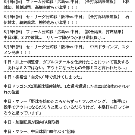
8月9日(日) ファーム公式戦「広島vs.中日」【全打席結果速報】 上林
誠知、川越誠司、高橋幸佑らが出場！！！
8月9日(日) セ・リーグ公式戦「阪神vs.中日」【全打席結果速報】 石
伊雄太、鵜飼航丞、柳裕也らが出場！！！
8月9日(日) ファーム公式戦「広島vs.中日」【試合結果、打席結果】
中日2軍、2-3で敗戦… リリーフ陣がつかまり逆転負け…
8月9日(日) セ・リーグ公式戦「阪神vs.中日」 中日ドラゴンズ、スタ
メン発表！！！
中日・井上一樹監督、ダブルスチールを仕掛けたことについて言及する
「あれはミスではない。アウトになったもの全部ミスと言われたら…」
中日・柳裕也「自分の1球で負けてしまった」
中日ドラゴンズ2軍新球場候補地、1次選考通過した全22自治体のそれぞ
れの位置
中日・マラー「野球を始めたころからずっとフルスイング。（相手は）
投手でアウトになるだろうと思っているだろうけど、本塁打を打ってや
ろうと思っています」
中日・加藤匠馬が国内FA権取得
中日・マラー、中日球団“90年ぶり”記録