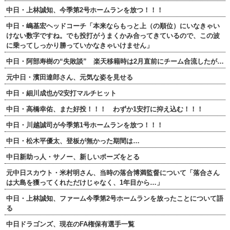
中日・上林誠知、今季第2号ホームランを放つ！！！
中日・嶋基宏ヘッドコーチ「本来ならもっと上（の順位）にいなきゃい
けない数字ですね。でも投打がうまくかみ合ってきているので、この波
に乗ってしっかり勝っていかなきゃいけません」
中日・阿部寿樹の“失敗談” 楽天移籍時は2月直前にチーム合流したが…
元中日・濱田達郎さん、元気な姿を見せる
中日・細川成也が2安打マルチヒット
中日・高橋幸佑、また好投！！！ わずか1安打に抑え込む！！！
中日・川越誠司が今季第1号ホームランを放つ！！！
中日・松木平優太、登板が無かった期間は…
中日新助っ人・サノー、新しいポーズをとる
元中日スカウト・米村明さん、当時の落合博満監督について「落合さん
は大島を獲ってくれただけじゃなく、1年目から…」
中日・上林誠知、ファーム今季第2号ホームランを放ったことについて語
る
中日ドラゴンズ、現在のFA権保有選手一覧