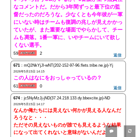
なコメントだ。だから3年間ずっと最下位の監
督だったのだろうな。少なくとも今年彼が一軍
にいない時はチームも復調の兆しが見えかかっ
ていたが、また重要な場面でやらかして、チー
ムも凋落。1番一軍に、いやチームにいて欲し
くない選手。
59
2
返信
671
：mQ2NkYjJl-wNT(202-152-97-96.flets.tribe.ne.jp)-Yj
2026年5月15日 14:15
この人はなにをおっしゃっているの？
61
0
返信
674
：jc5NyMzJj-jND(37.24.218.133.dy.bbexcite.jp)-ND
2026年5月15日 14:17
なんか俺たちには見えない何かが見える人なんだ
ろうなと・・・
ただその見えないものが誰でも見えるような結果
になって出てくれないと意味がないんだよ