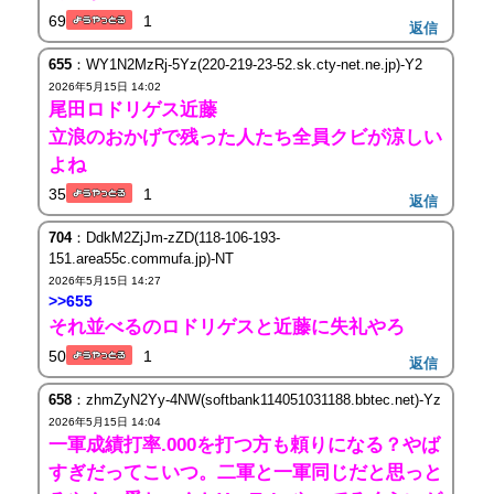
69
1
返信
655
：WY1N2MzRj-5Yz(220-219-23-52.sk.cty-net.ne.jp)-Y2
2026年5月15日 14:02
尾田ロドリゲス近藤
立浪のおかげで残った人たち全員クビが涼しい
よね
35
1
返信
704
：DdkM2ZjJm-zZD(118-106-193-
151.area55c.commufa.jp)-NT
2026年5月15日 14:27
>>655
それ並べるのロドリゲスと近藤に失礼やろ
50
1
返信
658
：zhmZyN2Yy-4NW(softbank114051031188.bbtec.net)-Yz
2026年5月15日 14:04
一軍成績打率.000を打つ方も頼りになる？やば
すぎだってこいつ。二軍と一軍同じだと思っと