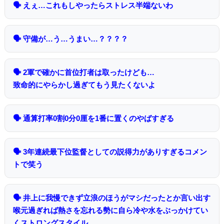
🗣 えぇ…これもしやったらストレス半端ないわ
🗣 守備が…う…うまい…？？？？
🗣 2軍で確かに首位打者は取ったけども…
致命的にやらかし過ぎてもう見たくないよ
🗣 通算打率0割0分0厘を1番に置くのやばすぎる
🗣 3年連続最下位監督としての説得力がありすぎるコメン
トで笑う
🗣 井上に我慢できず立浪のほうがマシだったとか言い出す
喉元過ぎれば熱さを忘れる勢に自ら冷や水をぶっかけてい
くストロングスタイル