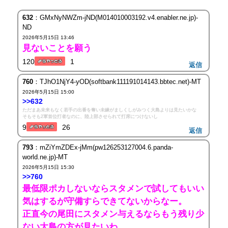
632
：GMxNyNWZm-jND(M014010003192.v4.enabler.ne.jp)-
ND
2026年5月15日 13:46
見ないことを願う
120
1
返信
760
：TJhO1NjY4-yOD(softbank111191014143.bbtec.net)-MT
2026年5月15日 15:00
>>632
ただまあ未来もなく若手の出番を奪い未練がましくしがみつく大島よりは見たいかな
そもそも2軍首位打者なのに、陸上部させられて打席につけないし
9
26
返信
793
：mZiYmZDEx-jMm(pw126253127004.6.panda-
world.ne.jp)-MT
2026年5月15日 15:30
>>760
最低限ポカしないならスタメンで試してもいい
気はするが守備すらできてないからなー。
正直今の尾田にスタメン与えるならもう残り少
ない大島の方が見たいわ。