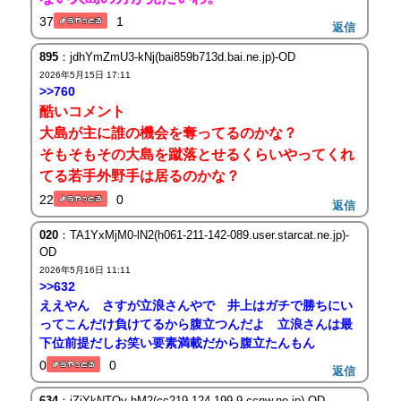
37
1
返信
895
：jdhYmZmU3-kNj(bai859b713d.bai.ne.jp)-OD
2026年5月15日 17:11
>>760
酷いコメント
大島が主に誰の機会を奪ってるのかな？
そもそもその大島を蹴落とせるくらいやってくれ
てる若手外野手は居るのかな？
22
0
返信
020
：TA1YxMjM0-lN2(h061-211-142-089.user.starcat.ne.jp)-
OD
2026年5月16日 11:11
>>632
ええやん さすが立浪さんやで 井上はガチで勝ちにい
ってこんだけ負けてるから腹立つんだよ 立浪さんは最
下位前提だしお笑い要素満載だから腹立たんもん
0
0
返信
634
：jZiYkNTQy-hM2(cc219-124-199-9.ccnw.ne.jp)-OD