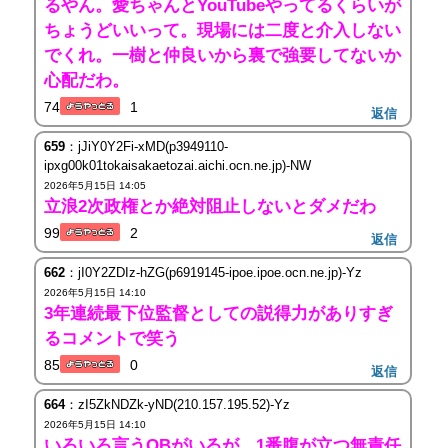
るやん。愛ちゃんとYouTubeやってるくらいが
ちょうどいいって。現場には二度と介入しない
でくれ。一樹と仲良いから裏で強要してないか
心配だわ。
74
1
返信
659
：jJiY0Y2Fi-xMD(p3949110-
ipxg00k01tokaisakaetozai.aichi.ocn.ne.jp)-NW
2026年5月15日 14:05
立浪2次政権とか絶対阻止しないとダメだわ
99
2
返信
662
：jI0Y2ZDIz-hZG(p6919145-ipoe.ipoe.ocn.ne.jp)-Yz
2026年5月15日 14:10
3年連続最下位監督としての説得力がありすぎ
るコメントで笑う
85
0
返信
664
：zI5ZkNDZk-yND(210.157.195.52)-Yz
2026年5月15日 14:10
いろいろ言うOBがいるが、1番腹が立つ無責任