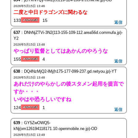
2026年5月15日 13:46
二度と中日ドラゴンズに関わるな
133
15
返信
637
：DNhNjZTVi-3N2(113-155-109-112.area56d.commufa.jp)-
Y2
2026年5月15日 13:48
やっぱり監督としてはあかんのやろうな
155
4
返信
638
：DQ4NzMjQ2-lMj(h175-177-099-237.gd.netyou.jp)-YT
2026年5月15日 13:48
あれだけのやらかしの後スタメン起用を提言で
すか・・・
いやはや恐ろしいですね
124
1
返信
639
：GY5ZwOWQ5-
kNj(om126194118171.10.openmobile.ne.jp)-OD
2026年5月15日 13:49