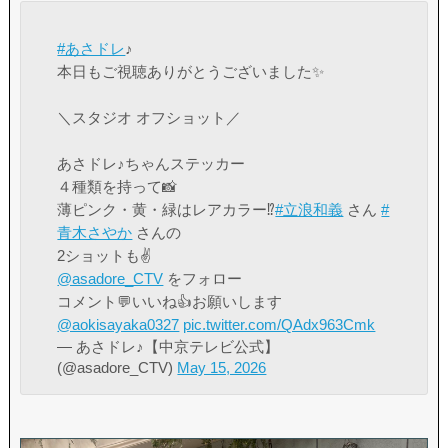
#あさドレ
♪
本日もご視聴ありがとうございました✨
＼スタジオ オフショット／
あさドレ♪ちゃんステッカー
４種類を持って📸
薄ピンク・黄・緑はレアカラー⁉️
#立浪和義
さん
#
青木さやか
さんの
2ショットも✌️
@asadore_CTV
をフォロー
コメント💬いいね👍お願いします
@aokisayaka0327
pic.twitter.com/QAdx963Cmk
— あさドレ♪【中京テレビ公式】
(@asadore_CTV)
May 15, 2026