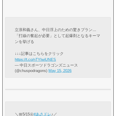
立浪和義さん、中日浮上のための驚きプラン…
「打線の奮起が必要」として起爆剤となるキーマ
ンを挙げる
↓↓↓記事はこちらをクリック
https://t.co/nTYIwiUNES
— 中日スポーツドラゴンズニュース
(@chuspodragons)
May 15, 2026
＼📅5/15㊎
#あさドレ
♪／