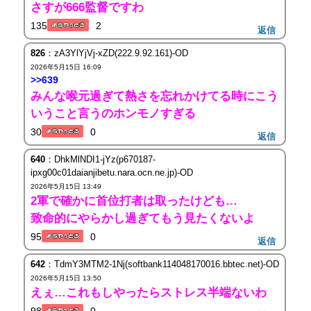
さすが666監督ですわ
135
2
返信
826
：zA3YlYjVj-xZD(222.9.92.161)-OD
2026年5月15日 16:09
>>639
みんな喉元過ぎて熱さを忘れかけてる時にこう
いうこと言うのホンモノすぎる
30
0
返信
640
：DhkMlNDI1-jYz(p670187-
ipxg00c01daianjibetu.nara.ocn.ne.jp)-OD
2026年5月15日 13:49
2軍で確かに首位打者は取ったけども…
致命的にやらかし過ぎてもう見たくないよ
95
0
返信
642
：TdmY3MTM2-1Nj(softbank114048170016.bbtec.net)-OD
2026年5月15日 13:50
えぇ…これもしやったらストレス半端ないわ
98
0