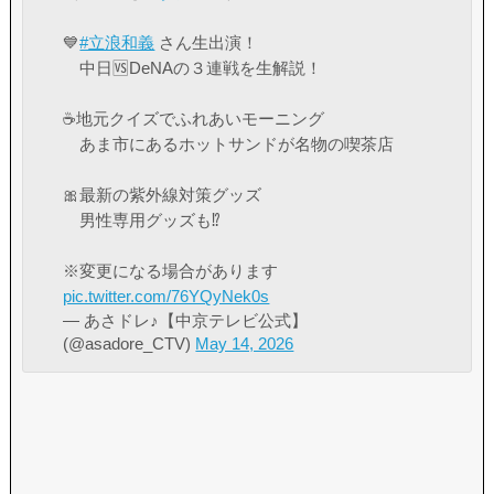
💙
#立浪和義
さん生出演！
中日🆚DeNAの３連戦を生解説！
☕️地元クイズでふれあいモーニング
あま市にあるホットサンドが名物の喫茶店
🎀最新の紫外線対策グッズ
男性専用グッズも⁉️
※変更になる場合があります
pic.twitter.com/76YQyNek0s
— あさドレ♪【中京テレビ公式】
(@asadore_CTV)
May 14, 2026