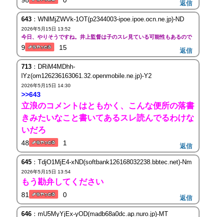
返信
643
：WNlMjZWVk-1OT(p2344003-ipoe.ipoe.ocn.ne.jp)-ND
2026年5月15日 13:52
今日、やりそうですね。井上監督は子のスレ見ている可能性もあるので
9
15
返信
713
：DRiM4MDhh-
lYz(om126236163061.32.openmobile.ne.jp)-Y2
2026年5月15日 14:30
>>643
立浪のコメントはともかく、こんな便所の落書
きみたいなこと書いてあるスレ読んでるわけな
いだろ
48
1
返信
645
：TdjO1MjE4-xND(softbank126168032238.bbtec.net)-Nm
2026年5月15日 13:54
もう勘弁してください
81
0
返信
646
：mU5MyYjEx-yOD(madb68a0dc.ap.nuro.jp)-MT