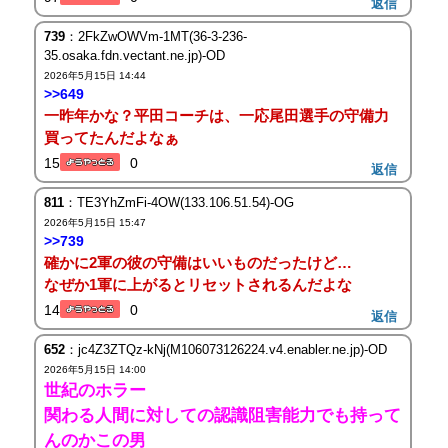
返信
739
：2FkZwOWVm-1MT(36-3-236-
35.osaka.fdn.vectant.ne.jp)-OD
2026年5月15日 14:44
>>649
一昨年かな？平田コーチは、一応尾田選手の守備力
買ってたんだよなぁ
15
0
返信
811
：TE3YhZmFi-4OW(133.106.51.54)-OG
2026年5月15日 15:47
>>739
確かに2軍の彼の守備はいいものだったけど…
なぜか1軍に上がるとリセットされるんだよな
14
0
返信
652
：jc4Z3ZTQz-kNj(M106073126224.v4.enabler.ne.jp)-OD
2026年5月15日 14:00
世紀のホラー
関わる人間に対しての認識阻害能力でも持って
んのかこの男