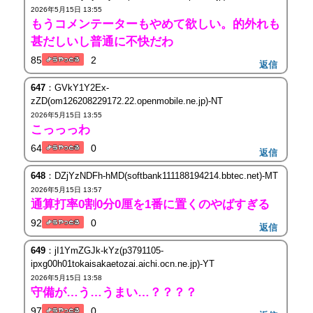
2026年5月15日 13:55
もうコメンテーターもやめて欲しい。的外れも
甚だしいし普通に不快だわ
85
2
返信
647
：GVkY1Y2Ex-
zZD(om126208229172.22.openmobile.ne.jp)-NT
2026年5月15日 13:55
こっっっわ
64
0
返信
648
：DZjYzNDFh-hMD(softbank111188194214.bbtec.net)-MT
2026年5月15日 13:57
通算打率0割0分0厘を1番に置くのやばすぎる
92
0
返信
649
：jI1YmZGJk-kYz(p3791105-
ipxg00h01tokaisakaetozai.aichi.ocn.ne.jp)-YT
2026年5月15日 13:58
守備が…う…うまい…？？？？
97
0