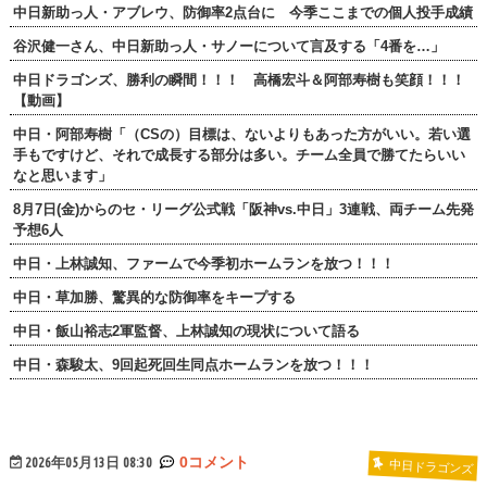
中日新助っ人・アブレウ、防御率2点台に 今季ここまでの個人投手成績
谷沢健一さん、中日新助っ人・サノーについて言及する「4番を…」
中日ドラゴンズ、勝利の瞬間！！！ 高橋宏斗＆阿部寿樹も笑顔！！！
【動画】
中日・阿部寿樹「（CSの）目標は、ないよりもあった方がいい。若い選
手もですけど、それで成長する部分は多い。チーム全員で勝てたらいい
なと思います」
8月7日(金)からのセ・リーグ公式戦「阪神vs.中日」3連戦、両チーム先発
予想6人
中日・上林誠知、ファームで今季初ホームランを放つ！！！
中日・草加勝、驚異的な防御率をキープする
中日・飯山裕志2軍監督、上林誠知の現状について語る
中日・森駿太、9回起死回生同点ホームランを放つ！！！
2026年05月13日 08:30
0コメント
中日ドラゴンズ