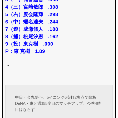
4（三）宮﨑敏郎 .308
5（右）度会隆輝 .298
6（中）蝦名達夫 .244
7（遊）成瀬脩人 .188
8（捕）松尾汐恩 .162
9（投）東克樹 .000
P：東 克樹 1.89
…
中日・金丸夢斗、5イニング6安打2失点で降板
DeNA・東と通算5度目のマッチアップ、今季4勝
目はならず