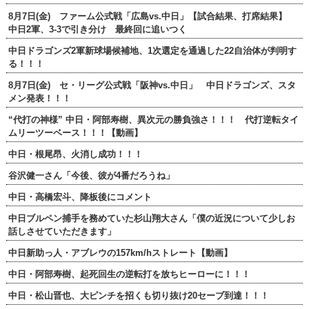
8月7日(金) ファーム公式戦「広島vs.中日」【試合結果、打席結果】
中日2軍、3-3で引き分け 最終回に追いつく
中日ドラゴンズ2軍新球場候補地、1次選定を通過した22自治体が判明す
る！！！
8月7日(金) セ・リーグ公式戦「阪神vs.中日」 中日ドラゴンズ、スタ
メン発表！！！
“代打の神様” 中日・阿部寿樹、異次元の勝負強さ！！！ 代打逆転タイ
ムリーツーベース！！！【動画】
中日・根尾昂、火消し成功！！！
谷沢健一さん「今後、彼が4番だろうね」
中日・高橋宏斗、降板後にコメント
中日ブルペン捕手を務めていた杉山翔大さん「僕の近況について少しお
話しさせていただきます」
中日新助っ人・アブレウの157km/hストレート【動画】
中日・阿部寿樹、起死回生の逆転打を放ちヒーローに！！！
中日・松山晋也、大ピンチを招くも切り抜け20セーブ到達！！！