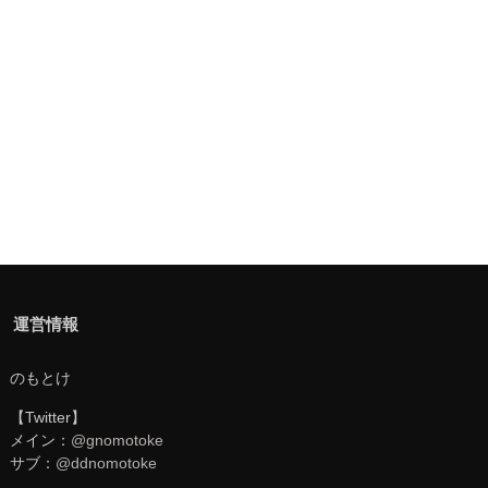
運営情報
のもとけ
【Twitter】
メイン：
@gnomotoke
サブ：
@ddnomotoke