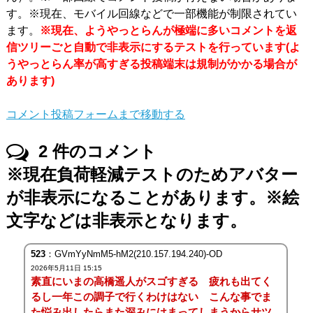
す。※現在、モバイル回線などで一部機能が制限されてい
ます。
※現在、ようやっとらんが極端に多いコメントを返
信ツリーごと自動で非表示にするテストを行っています(よ
うやっとらん率が高すぎる投稿端末は規制がかかる場合が
あります)
コメント投稿フォームまで移動する
2
件のコメント
※現在負荷軽減テストのためアバター
が非表示になることがあります。※絵
文字などは非表示となります。
523
：GVmYyNmM5-hM2(210.157.194.240)-OD
2026年5月11日 15:15
素直にいまの高橋遥人がスゴすぎる 疲れも出てく
るし一年この調子で行くわけはない こんな事でま
た悩み出したらまた深みにはまってしまうからサツ