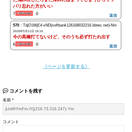
パリ忘れた方がいい
7
0
返信
570
：TdjO1MjE4-xND(softbank126168032216.bbtec.net)-Nm
2026年5月11日 16:16
今の髙橋打てないけど、そのうち必ず打たれ出す
6
0
返信
《ページを更新する》
コメントを残す
名前
*
コメント