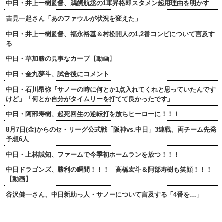
中日・井上一樹監督、鵜飼航丞の1軍昇格即スタメン起用理由を明かす
吉見一起さん「あのファウルが状況を変えた」
中日・井上一樹監督、福永裕基＆村松開人の1,2番コンビについて言及す
る
中日・草加勝の見事なカーブ【動画】
中日・金丸夢斗、試合後にコメント
中日・石川昂弥「サノーの時に何とか1点入れてくれと思っていたんです
けど」「何とか自分がタイムリーを打てて良かったです」
中日・阿部寿樹、起死回生の逆転打を放ちヒーローに！！！
8月7日(金)からのセ・リーグ公式戦「阪神vs.中日」3連戦、両チーム先発
予想6人
中日・上林誠知、ファームで今季初ホームランを放つ！！！
中日ドラゴンズ、勝利の瞬間！！！ 高橋宏斗＆阿部寿樹も笑顔！！！
【動画】
谷沢健一さん、中日新助っ人・サノーについて言及する「4番を…」