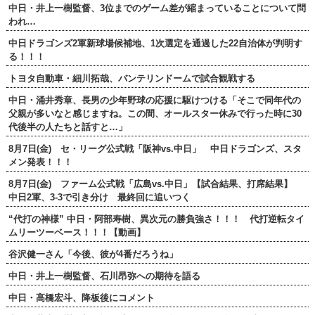
中日・井上一樹監督、3位までのゲーム差が縮まっていることについて問
われ…
中日ドラゴンズ2軍新球場候補地、1次選定を通過した22自治体が判明す
る！！！
トヨタ自動車・細川拓哉、バンテリンドームで試合観戦する
中日・涌井秀章、長男の少年野球の応援に駆けつける「そこで同年代の
父親が多いなと感じますね。この間、オールスター休みで行った時に30
代後半の人たちと話すと…」
8月7日(金) セ・リーグ公式戦「阪神vs.中日」 中日ドラゴンズ、スタ
メン発表！！！
8月7日(金) ファーム公式戦「広島vs.中日」【試合結果、打席結果】
中日2軍、3-3で引き分け 最終回に追いつく
“代打の神様” 中日・阿部寿樹、異次元の勝負強さ！！！ 代打逆転タイ
ムリーツーベース！！！【動画】
谷沢健一さん「今後、彼が4番だろうね」
中日・井上一樹監督、石川昂弥への期待を語る
中日・高橋宏斗、降板後にコメント