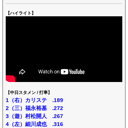
【ハイライト】
【中日スタメン / 打率】
1（右）カリステ .189
2（三）福永裕基 .272
3（遊）村松開人 .267
4（左）細川成也 .316