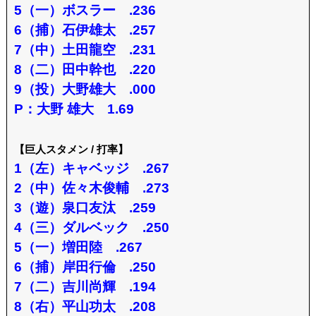
5（一）ボスラー .236
6（捕）石伊雄太 .257
7（中）土田龍空 .231
8（二）田中幹也 .220
9（投）大野雄大 .000
P：大野 雄大 1.69
【巨人スタメン / 打率】
1（左）キャベッジ .267
2（中）佐々木俊輔 .273
3（遊）泉口友汰 .259
4（三）ダルベック .250
5（一）増田陸 .267
6（捕）岸田行倫 .250
7（二）吉川尚輝 .194
8（右）平山功太 .208