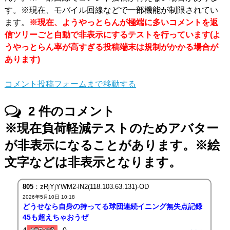
す。※現在、モバイル回線などで一部機能が制限されてい
ます。
※現在、ようやっとらんが極端に多いコメントを返
信ツリーごと自動で非表示にするテストを行っています(よ
うやっとらん率が高すぎる投稿端末は規制がかかる場合が
あります)
コメント投稿フォームまで移動する
2
件のコメント
※現在負荷軽減テストのためアバター
が非表示になることがあります。※絵
文字などは非表示となります。
805
：zRjYjYWM2-lN2(118.103.63.131)-OD
2026年5月10日 10:18
どうせなら自身の持ってる球団連続イニング無失点記録
45も超えちゃおうぜ
4
0