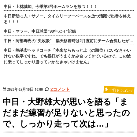
中日・上林誠知、今季第2号ホームランを放つ！！！
中日新助っ人・サノー、タイムリーツーベースを放つ活躍で出番を終え
る！！！
中日・マラー、中日球団“90年ぶり”記録
中日・阿部寿樹の“失敗談” 楽天移籍時は2月直前にチーム合流したが…
中日・嶋基宏ヘッドコーチ「本来ならもっと上（の順位）にいなきゃい
けない数字ですね。でも投打がうまくかみ合ってきているので、この波
に乗ってしっかり勝っていかなきゃいけません」
2026年05月10日 10:00
2コメント
中日ドラゴンズ
中日・大野雄大が思いを語る「ま
だまだ練習が足りないと思ったの
で、しっかり走って次は…」