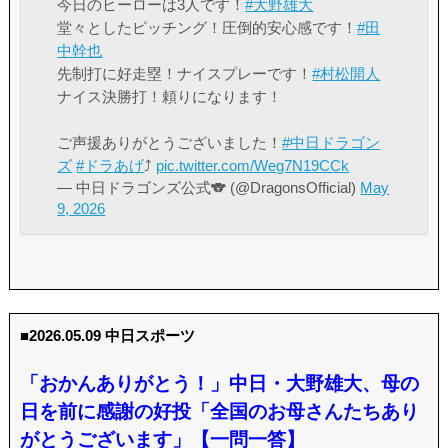
今日のヒーローは3人です！
#大野雄大
堂々としたピッチング！圧倒的安心感です！
#田
中幹也
先制打に好走塁！ナイスプレーです！
#村松開人
ナイス決勝打！頼りになります！
ご声援ありがとうございました！
#中日ドラゴン
ズ
#ドラあげ
⤴︎
pic.twitter.com/Weg7N19CCk
— 中日ドラゴンズ公式🐨 (@DragonsOfficial)
May
9, 2026
■2026.05.09 中日スポーツ
「おかんありがとう！」中日・大野雄大、母の
日を前に感謝の好投「全国のお母さんたちあり
がとうございます」【一問一答】