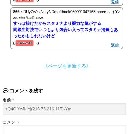
返信
865
：DUyZwYzNh-yND(softbank060091047163.bbtec.net)-Yz
2026年5月10日 12:25
すっぽ抜けだからスタミナより握力な気がする
同級生対決でいつもより気合い入ってスタミナ消費もあ
ったかもしれないけど
0
0
返信
《ページを更新する》
コメントを残す
名前
*
コメント