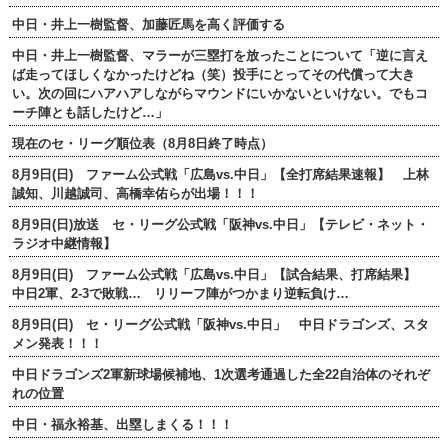
中日・井上一樹監督、加藤匠馬を高く評価する
中日・井上一樹監督、マラーが三塁打を放ったことについて「逆に言え
ば走ってほしくなかったけどね（笑）投手にとってその代償って大き
い。次の回にハアハアしながらマウンドにいかないといけない。でもコ
ーチ陣とも話したけど…」
現在のセ・リーグ順位表（8月8日終了時点）
8月9日(日) ファーム公式戦「広島vs.中日」【全打席結果速報】 上林
誠知、川越誠司、高橋幸佑らが出場！！！
8月9日(日)放送 セ・リーグ公式戦「阪神vs.中日」【テレビ・ネット・
ラジオ中継情報】
8月9日(日) ファーム公式戦「広島vs.中日」【試合結果、打席結果】
中日2軍、2-3で敗戦… リリーフ陣がつかまり逆転負け…
8月9日(日) セ・リーグ公式戦「阪神vs.中日」 中日ドラゴンズ、スタ
メン発表！！！
中日ドラゴンズ2軍新球場候補地、1次選考通過した全22自治体のそれぞ
れの位置
中日・福永裕基、出塁しまくる！！！