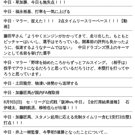
中日・草加勝、今日も無失点！！！
中日・福永裕基、打率を一気に上げる
中日・マラー、捉えた！！！ 2点タイムリースリーベース！！！【動
画】
藤田平さん「ようやくエンジンがかかってきて、走り出した。もともと
ピッチャーはいいし、選手はそろっている。開幕前の評判も良かったよ
うに、低迷するようなチームではない」 中日ドラゴンズ浮上のキーマ
ンとして名前を挙げた選手
中日・マラー「野球を始めたころからずっとフルスイング。（相手は）
投手でアウトになるだろうと思っているだろうけど、本塁打を打ってや
ろうと思っています」
中日・土田龍空、物凄い体勢から送球する
中日・加藤匠馬が国内FA権取得
8月9日(日) セ・リーグ公式戦「阪神vs.中日」【全打席結果速報】 石
伊雄太、鵜飼航丞、柳裕也らが出場！！！
中日・加藤匠馬、スタメン起用に応える先制タイムリー含む1安打2出塁1
打点！！！
中日・井上一樹監督、今季初5連勝となったことについて…