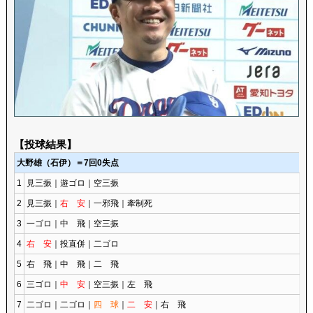
【投球結果】
大野雄（石伊）＝7回0失点
1
見三振｜遊ゴロ｜空三振
2
見三振｜
右 安
｜一邪飛｜牽制死
3
一ゴロ｜中 飛｜空三振
4
右 安
｜投直併｜二ゴロ
5
右 飛｜中 飛｜二 飛
6
三ゴロ｜
中 安
｜空三振｜左 飛
7
二ゴロ｜二ゴロ｜
四 球
｜
二 安
｜右 飛