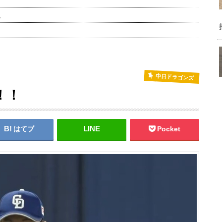
…
中日ドラゴンズ
！！
はてブ
Pocket