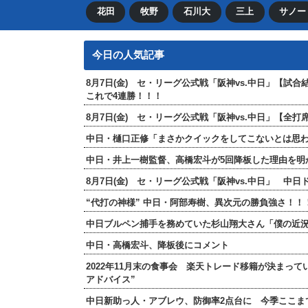
花田
牧野
石川大
三上
サノー
今日の人気記事
8月7日(金) セ・リーグ公式戦「阪神vs.中日」【試
これで4連勝！！！
8月7日(金) セ・リーグ公式戦「阪神vs.中日」【
中日・樋口正修「まさかクイックをしてこないとは思
中日・井上一樹監督、高橋宏斗が5回降板した理由を明
8月7日(金) セ・リーグ公式戦「阪神vs.中日」 中
“代打の神様” 中日・阿部寿樹、異次元の勝負強さ！
中日ブルペン捕手を務めていた杉山翔大さん「僕の近
中日・高橋宏斗、降板後にコメント
2022年11月末の食事会 楽天トレード移籍が決まっ
アドバイス”
中日新助っ人・アブレウ、防御率2点台に 今季ここま