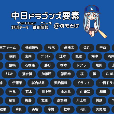
2軍ファーム
番組情報
根尾
高橋宏
金丸
中西
鵜飼
宮内
ﾌﾞﾗｲﾄ
辻本
龍空
梅津
涌
藤嶋
石橋康
勝野
橋本
ドアラ
尾田
ｶﾘｽﾃ
落合博
加藤匠
福田幸
福
濱
C. ﾛ
浦
伊藤茉
試合結果
契約情報
ドラフト
中日ドラ
吉見
荒木
川上憲
山本昌
山﨑武
和田
福留
権藤
岩瀬
森繁和
川上理
川越
結果
和田
英智
宇野
松中
与田
矢野燿