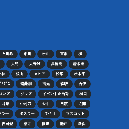
石川昂
細川
松山
立浪
柳
井
大島
大野雄
高橋周
清水達
上林
板山
メヒア
松葉
松木平
ﾄﾞﾘｹﾞｽ
齋藤綱
福元
森駿
石伊
ゴンズ
グッズ
イベント企画等
樋口
谷繁
中村武
今中
日渡
近藤
マラー
ボスラー
ﾗﾝﾃﾞｨ
マスコット
吉田聖
櫻井
篠﨑
能戸
新保