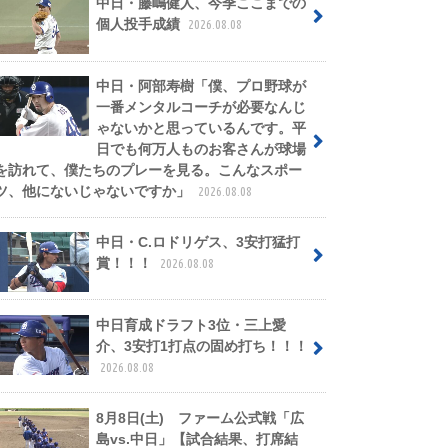
中日・藤嶋健人、今季ここまでの
個人投手成績
2026.08.08
中日・阿部寿樹「僕、プロ野球が
一番メンタルコーチが必要なんじ
ゃないかと思っているんです。平
日でも何万人ものお客さんが球場
を訪れて、僕たちのプレーを見る。こんなスポー
ツ、他にないじゃないですか」
2026.08.08
中日・C.ロドリゲス、3安打猛打
賞！！！
2026.08.08
中日育成ドラフト3位・三上愛
介、3安打1打点の固め打ち！！！
2026.08.08
8月8日(土) ファーム公式戦「広
島vs.中日」【試合結果、打席結