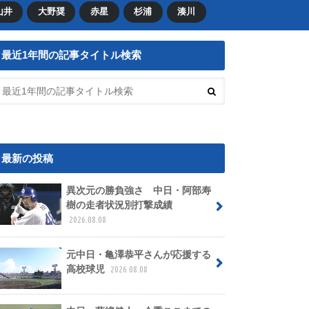
山井
大野奨
赤星
杉浦
湊川
最近1年間の記事タイトル検索
最新の投稿
異次元の勝負強さ 中日・阿部寿
樹の走者状況別打撃成績
2026.08.08
元中日・亀澤恭平さんが応援する
高校球児
2026.08.08