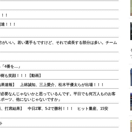
】
！！！
到達！！！
方がいい。若い選手もですけど、それで成長する部分は多い。チーム
「4番を…」
寿樹も笑顔！！！【動画】
打席結果速報】 上林誠知、三上愛介、松木平優太らが出場！！！
が必要なんじゃないかと思っているんです。平日でも何万人ものお客
スポーツ、他にないじゃないですか」
果、打席結果】 中日2軍、5-2で勝利！！！ ヒット量産、15安
ト