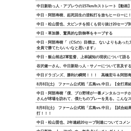
中日新助っ人・アブレウの157km/hストレート【動画
中日・阿部寿樹、起死回生の逆転打を放ちヒーローに
中日・松山晋也、大ピンチを招くも切り抜け20セーブ
中日・草加勝、驚異的な防御率をキープする
中日・阿部寿樹「（CSの）目標は、ないよりもあった
全員で勝てたらいいなと思います」
中日・飯山裕志2軍監督、上林誠知の現状について語る
谷沢健一さん、中日新助っ人・サノーについて言及する
中日ドラゴンズ、勝利の瞬間！！！ 高橋宏斗＆阿部
8月8日(土) ファーム公式戦「広島vs.中日」【全
中日・阿部寿樹「僕、プロ野球が一番メンタルコーチ
さんが球場を訪れて、僕たちのプレーを見る。こんな
8月8日(土) ファーム公式戦「広島vs.中日」【試合結
打！！！
中日・松山晋也、2年連続20セーブ到達についてコメン