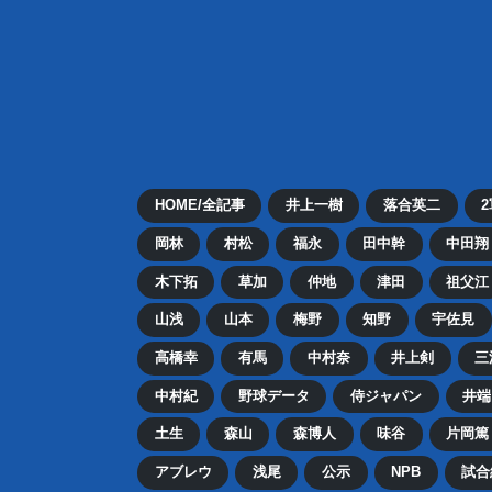
HOME/全記事
井上一樹
落合英二
岡林
村松
福永
田中幹
中田翔
木下拓
草加
仲地
津田
祖父江
山浅
山本
梅野
知野
宇佐見
高橋幸
有馬
中村奈
井上剣
三
中村紀
野球データ
侍ジャパン
井端
土生
森山
森博人
味谷
片岡篤
アブレウ
浅尾
公示
NPB
試合