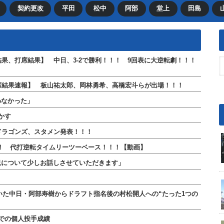
契約更改
平田
松中
阿部
堂上
田島
合結果、打席結果】 中日、3-2で勝利！！！ 9回表に大逆転劇！！！
全打席結果速報】 板山祐太郎、岡林勇希、高橋宏斗らが出場！！！
わなかった」
かす
日ドラゴンズ、スタメン発表！！！
！！ 代打逆転タイムリーツーベース！！！【動画】
況について少しお話しさせていただきます」
ていた中日・阿部寿樹からドラフト指名後の村松開人への“たった1つの
での個人投手成績