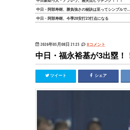
中日新助っ人・アブレウ、無失点ピッチング！！！
中日・阿部寿樹、勝負強さの秘訣は至ってシンプルで
中日・阿部寿樹、今季28安打23打点になる
2026年05月08日 21:25
8コメント
中日・福永裕基が3出塁！
ツイート
シェア