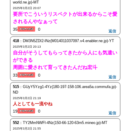
world.ne.jp)-MT
2025年3月2日 20:07
要所でこういうリスペクトが出来るからこそ愛
されるんやなぁって
35
0
返信
418
：DM3N5ZDI2-lNz(M014011037097.v4.enabler.ne.jp)-YT
2025年3月2日 20:13
自分がそうしてもらってきたから人にも気遣い
ができる
周囲に愛されて育ってきたんだね宏斗
33
0
返信
515
：GUyY5Yzg1-4Yz(180-197-158-106.area5a.commufa.jp)-
ND
2025年3月2日 21:19
人としても一流やね
19
0
返信
552
：TY2MmNWFl-4Nz(150-66-120-63m5.mineo.jp)-MT
2025年3月2日 21:55