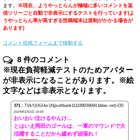
ます。
※現在、ようやっとらんが極端に多いコメントを返
信ツリーごと自動で非表示にするテストを行っています(よ
うやっとらん率が高すぎる投稿端末は規制がかかる場合が
あります)
コメント投稿フォームまで移動する
8
件のコメント
※現在負荷軽減テストのためアバター
が非表示になることがあります。※絵
文字などは非表示となります。
371
：TVkYjOGUw-1Nj(softbank111189039084.bbtec.net)-OD
2025年3月2日 19:05
おいおい泣けるやんけ…
とはいえ岡田のゴールは、一軍のマウンドで大
活躍することだから緩めず頑張れ！