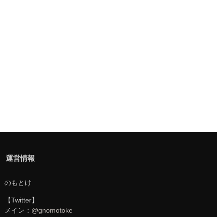
運営情報
のもとけ
【Twitter】
メイン：
@gnomotoke