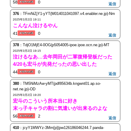
58
0
返信
376
：TFmNiZjY1-yYT(M014011041097.v4.enabler.ne.jp)-Nm
2025年3月2日 19:11
こんなん泣けるやん
41
0
返信
378
：TdjO1MjE4-0OG(p5054005-ipoe.ipoe.ocn.ne.jp)-MT
2025年3月2日 19:15
泣けるなあ…去年岡田が二軍復帰登板だった
4/20も宏斗が先発だったの思い出した
44
0
返信
380
：TM5NiMzAw-yMT(pdf85634b.kngwnt01.ap.so-
net.ne.jp)-OD
2025年3月2日 19:20
宏斗のこういう所本当に好き
末っ子キャラの割に気遣いが出来るのよな
56
2
返信
410
：jcyY1MWYz-3Mm[p](pw126186046244.7.panda-