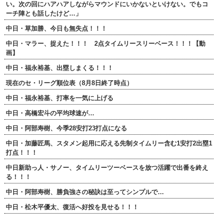
い。次の回にハアハアしながらマウンドにいかないといけない。でもコ
ーチ陣とも話したけど…」
中日・草加勝、今日も無失点！！！
中日・マラー、捉えた！！！ 2点タイムリースリーベース！！！【動
画】
中日・福永裕基、出塁しまくる！！！
現在のセ・リーグ順位表（8月8日終了時点）
中日・福永裕基、打率を一気に上げる
中日・高橋宏斗の平均球速が…
中日・阿部寿樹、今季28安打23打点になる
中日・加藤匠馬、スタメン起用に応える先制タイムリー含む1安打2出塁1
打点！！！
中日新助っ人・サノー、タイムリーツーベースを放つ活躍で出番を終え
る！！！
中日・阿部寿樹、勝負強さの秘訣は至ってシンプルで…
中日・松木平優太、復活へ好投を見せる！！！