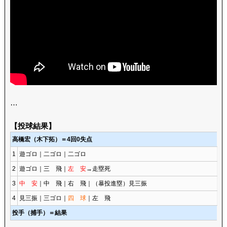
…
【投球結果】
高橋宏（木下拓）＝4回0失点
1
遊ゴロ｜二ゴロ｜二ゴロ
2
遊ゴロ｜三 飛｜
左 安
→走塁死
3
中 安
｜中 飛｜右 飛｜（暴投進塁）見三振
4
見三振｜三ゴロ｜
四 球
｜左 飛
投手（捕手）＝結果