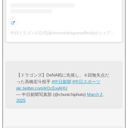
中日ドラゴンズ公式(@chunichidragonsofficial)がシェアした投稿
【ドラゴンズ】DeNA戦に先発し、４回無失点だ
った高橋宏斗投手
#中日新聞
#中日スポーツ
pic.twitter.com/jrQcExjAHU
— 中日新聞写真部 (@chunichiphoto)
March 2,
2025