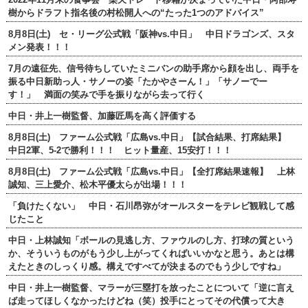
樹からドラフト指名後の村松開人への“たった1つのアドバイス”
8月8日(土) セ・リーグ公式戦「阪神vs.中日」 中日ドラゴンズ、スタ
メン発表！！！
7月の遠征先、信号待ちしていたミニバンの助手席から顔を出し、両手を
振る中日新助っ人・サノーの姿「たかやさーん！」「サノーでー
す！」 満面の笑みで手を振りながら去って行く
中日・井上一樹監督、加藤匠馬を高く評価する
8月8日(土) ファーム公式戦「広島vs.中日」【試合結果、打席結果】
中日2軍、5-2で勝利！！！ ヒット量産、15安打！！！
8月8日(土) ファーム公式戦「広島vs.中日」【全打席結果速報】 上林
誠知、三上愛介、松木平優太らが出場！！！
「負けたくない」 中日・石川昂弥がオールスターをテレビ観戦して感
じたこと
中日・上林誠知「ボールの見逃し方、ファウルのし方、打球の質という
か、そういうものがもう少し上がってくればいいかなと思う。あとは構
えたときのしっくり感。構えですべてが決まるのでもう少しですね」
中日・井上一樹監督、マラーが三塁打を放ったことについて「逆に言え
ば走ってほしくなかったけどね（笑）投手にとってその代償って大き