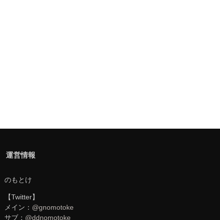
運営情報
のもとけ
【Twitter】
メイン：
@gnomotoke
サブ：
@ddnomotoke