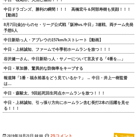
中日ドラゴンズ、勝利の瞬間！！！ 高橋宏斗＆阿部寿樹も笑顔！！！
【動画】
8月7日(金)からのセ・リーグ公式戦「阪神vs.中日」3連戦、両チーム先発
予想6人
中日新助っ人・アブレウの157km/hストレート【動画】
中日・上林誠知、ファームで今季初ホームランを放つ！！！
谷沢健一さん、中日新助っ人・サノーについて言及する「4番を…」
中日・草加勝、驚異的な防御率をキープする
報道陣「1番・福永裕基をどう見ているか？」 → 中日・井上一樹監督
は…
中日・森駿太、9回起死回生同点ホームランを放つ！！！
中日・上林誠知、引っ張り方向にホームラン含む長打2本の活躍を見せ
る！！！
2019年10月23日 08:00
25コメント