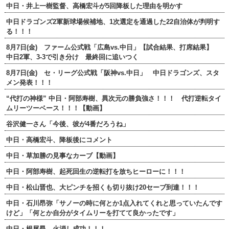
中日・井上一樹監督、高橋宏斗が5回降板した理由を明かす
中日ドラゴンズ2軍新球場候補地、1次選定を通過した22自治体が判明す
る！！！
8月7日(金) ファーム公式戦「広島vs.中日」【試合結果、打席結果】
中日2軍、3-3で引き分け 最終回に追いつく
8月7日(金) セ・リーグ公式戦「阪神vs.中日」 中日ドラゴンズ、スタ
メン発表！！！
“代打の神様” 中日・阿部寿樹、異次元の勝負強さ！！！ 代打逆転タイ
ムリーツーベース！！！【動画】
谷沢健一さん「今後、彼が4番だろうね」
中日・高橋宏斗、降板後にコメント
中日・草加勝の見事なカーブ【動画】
中日・阿部寿樹、起死回生の逆転打を放ちヒーローに！！！
中日・松山晋也、大ピンチを招くも切り抜け20セーブ到達！！！
中日・石川昂弥「サノーの時に何とか1点入れてくれと思っていたんです
けど」「何とか自分がタイムリーを打てて良かったです」
中日・根尾昂、火消し成功！！！