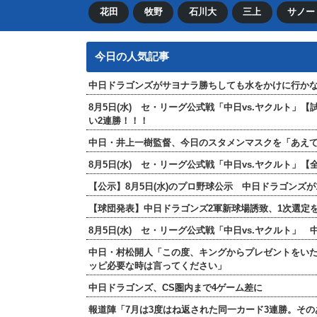
花田
牧野
石川大
三上
サノー
今日の人気記事
中日ドラゴンズがサヨナラ勝ちしても水をかけに行か
8月5日(水) セ・リーグ公式戦「中日vs.ヤクルト」
い2連勝！！！
中日・井上一樹監督、今日のスタメンマスクを「あえ
8月5日(水) セ・リーグ公式戦「中日vs.ヤクルト
【公示】8月5日(水)のプロ野球公示 中日ドラゴンズ
【球団発表】中日ドラゴンズ2軍新球場誘致、1次選定を
8月5日(水) セ・リーグ公式戦「中日vs.ヤクルト」
中日・村松開人「この度、キングからプレゼントをい
ッピ必要な時は言ってください」
中日ドラゴンズ、CS圏内まで4ゲーム差に
報道陣「7月は3度はね返された同一カード3連勝。そ