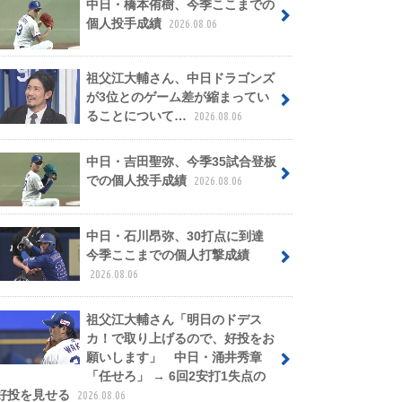
中日・橋本侑樹、今季ここまでの
個人投手成績
2026.08.06
祖父江大輔さん、中日ドラゴンズ
が3位とのゲーム差が縮まってい
ることについて…
2026.08.06
中日・吉田聖弥、今季35試合登板
での個人投手成績
2026.08.06
中日・石川昂弥、30打点に到達
今季ここまでの個人打撃成績
2026.08.06
祖父江大輔さん「明日のドデス
カ！で取り上げるので、好投をお
願いします」 中日・涌井秀章
「任せろ」 → 6回2安打1失点の
好投を見せる
2026.08.06