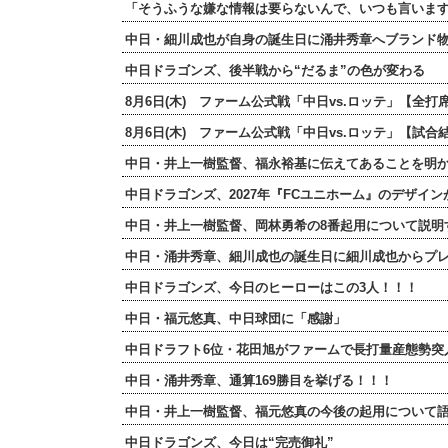
「そうふうな嫌な情報は要らないんで、いつも言いま
中日・細川成也が自身の誕生日に涌井秀章へブランド
中日ドラゴンズ、後半戦から“だるま”の色が変わる
8月6日(木) ファーム公式戦「中日vs.ロッテ」【
8月6日(木) ファーム公式戦「中日vs.ロッテ」【試
中日・井上一樹監督、福永裕基に伝えてあることを明
中日ドラゴンズ、2027年『FCユニホーム』のデザイ
中日・井上一樹監督、岡林勇希の8番起用について説明
中日・涌井秀章、細川成也の誕生日に細川成也からプ
中日ドラゴンズ、今日のヒーローはこの3人！！！
中日・福元悠真、中日球団に「感謝」
中日ドラフト6位・花田旭がファームで長打量産態勢突
中日・涌井秀章、通算169勝目を挙げる！！！
中日・井上一樹監督、福元悠真の今後の起用について
中日ドラゴンズ、今日は“完売御礼”