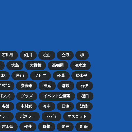
石川昂
細川
松山
立浪
柳
井
大島
大野雄
高橋周
清水達
上林
板山
メヒア
松葉
松木平
ﾄﾞﾘｹﾞｽ
齋藤綱
福元
森駿
石伊
ゴンズ
グッズ
イベント企画等
樋口
谷繁
中村武
今中
日渡
近藤
マラー
ボスラー
ﾗﾝﾃﾞｨ
マスコット
吉田聖
櫻井
篠﨑
能戸
新保