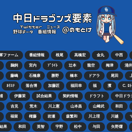
2軍ファーム
番組情報
根尾
高橋宏
金丸
中西
鵜飼
宮内
ﾌﾞﾗｲﾄ
辻本
龍空
梅津
涌
藤嶋
石橋康
勝野
橋本
ドアラ
尾田
ｶﾘｽﾃ
落合博
加藤匠
福田幸
福
濱
C. ﾛ
浦
伊藤茉
試合結果
契約情報
ドラフト
中日ドラ
吉見
荒木
川上憲
山本昌
山﨑武
和田
福留
権藤
岩瀬
森繁和
川上理
川越
結果
和田
英智
宇野
松中
与田
矢野燿