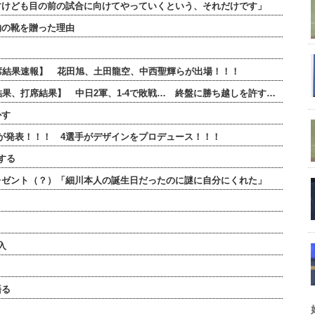
すけども目の前の試合に向けてやっていくという、それだけです」
物の靴を贈った理由
全打席結果速報】 花田旭、土田龍空、中西聖輝らが出場！！！
合結果、打席結果】 中日2軍、1-4で敗戦… 終盤に勝ち越しを許す…
かす
ンが発表！！！ 4選手がデザインをプロデュース！！！
する
レゼント（？）「細川本人の誕生日だったのに謎に自分にくれた」
入
語る