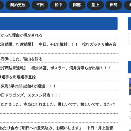
契約更改
平田
松中
阿部
堂上
田島
なかった理由が明かされる
【試合結果、打席結果】 中日、4-1で勝利！！！ 投打ガッチリ噛み合
て石伊にした」理由を語る
」【全打席結果速報】 福永裕基、ボスラー、涌井秀章らが出場！！！
が1選手を出場選手登録
東海3県の22自治体が通過！！！
 中日ドラゴンズ、スタメン発表！！！
ただきました。本当にくれました。優しいです。嬉しいです。またバ
のあたり含めて明日への意気込み、お願いします」 中日・井上監督