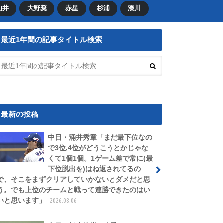
山井
大野奨
赤星
杉浦
湊川
最近1年間の記事タイトル検索
最新の投稿
中日・涌井秀章「まだ最下位なの
で3位,4位がどうこうとかじゃな
くて1個1個。1ゲーム差で常に(最
下位脱出を)はね返されてるの
で、そこをまずクリアしていかないとダメだと思
う。でも上位のチームと戦って連勝できたのはい
いと思います」
2026.08.06