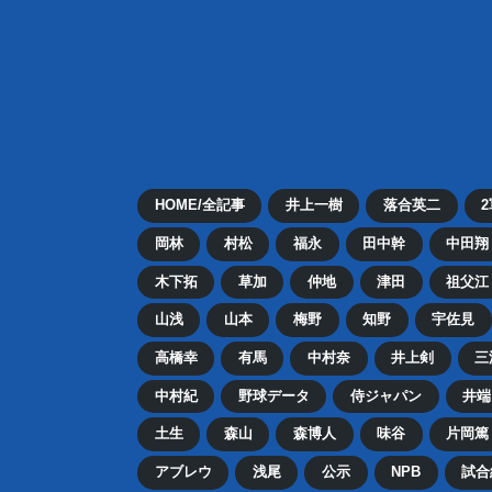
HOME/全記事
井上一樹
落合英二
岡林
村松
福永
田中幹
中田翔
木下拓
草加
仲地
津田
祖父江
山浅
山本
梅野
知野
宇佐見
高橋幸
有馬
中村奈
井上剣
三
中村紀
野球データ
侍ジャパン
井端
土生
森山
森博人
味谷
片岡篤
アブレウ
浅尾
公示
NPB
試合