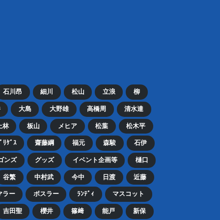
石川昂
細川
松山
立浪
柳
井
大島
大野雄
高橋周
清水達
上林
板山
メヒア
松葉
松木平
ﾄﾞﾘｹﾞｽ
齋藤綱
福元
森駿
石伊
ゴンズ
グッズ
イベント企画等
樋口
谷繁
中村武
今中
日渡
近藤
マラー
ボスラー
ﾗﾝﾃﾞｨ
マスコット
吉田聖
櫻井
篠﨑
能戸
新保