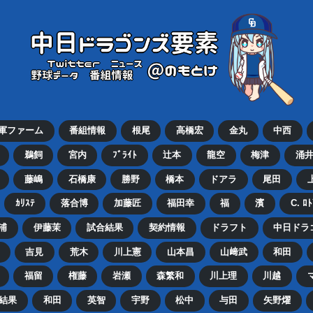
2軍ファーム
番組情報
根尾
高橋宏
金丸
中西
鵜飼
宮内
ﾌﾞﾗｲﾄ
辻本
龍空
梅津
涌
藤嶋
石橋康
勝野
橋本
ドアラ
尾田
ｶﾘｽﾃ
落合博
加藤匠
福田幸
福
濱
C. ﾛ
浦
伊藤茉
試合結果
契約情報
ドラフト
中日ドラ
吉見
荒木
川上憲
山本昌
山﨑武
和田
福留
権藤
岩瀬
森繁和
川上理
川越
結果
和田
英智
宇野
松中
与田
矢野燿