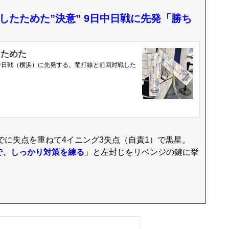
したためた”決意” 9日中日戦に先発「勝ち
でに失点を重ねて4イニング3失点（自責1）で黒星。
で、しっかり対策を練る
」と左封じをリベンジの鍵に挙