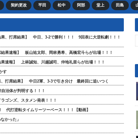
契約更改
平田
松中
阿部
堂上
田島
合結果、打席結果】 中日、3-2で勝利！！！ 9回表に大逆転劇！！！
全打席結果速報】 板山祐太郎、岡林勇希、高橋宏斗らが出場！！！
打席結果速報】 上林誠知、川越誠司、仲地礼亜らが出場！！！
かす
結果、打席結果】 中日2軍、3-3で引き分け 最終回に追いつく
2自治体が判明する！！！
日ドラゴンズ、スタメン発表！！！
！！ 代打逆転タイムリーツーベース！！！【動画】
わなかった」