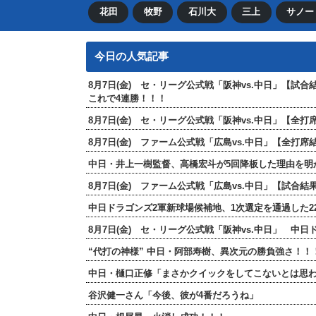
花田
牧野
石川大
三上
サノー
今日の人気記事
8月7日(金) セ・リーグ公式戦「阪神vs.中日」【試
これで4連勝！！！
8月7日(金) セ・リーグ公式戦「阪神vs.中日」【
8月7日(金) ファーム公式戦「広島vs.中日」【全
中日・井上一樹監督、高橋宏斗が5回降板した理由を明
8月7日(金) ファーム公式戦「広島vs.中日」【試合
中日ドラゴンズ2軍新球場候補地、1次選定を通過した2
8月7日(金) セ・リーグ公式戦「阪神vs.中日」 中
“代打の神様” 中日・阿部寿樹、異次元の勝負強さ！
中日・樋口正修「まさかクイックをしてこないとは思
谷沢健一さん「今後、彼が4番だろうね」