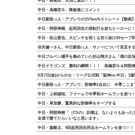
中日・根尾昂、火消し成功！！！
中日・高橋宏斗、降板後にコメント
中日新助っ人・アブレウの157km/hストレート【動画
中日・阿部寿樹、起死回生の逆転打を放ちヒーローに
中日・松山晋也、大ピンチを招くも切り抜け20セーブ
谷沢健一さん、中日新助っ人・サノーについて言及する
中日ブルペン捕手を務めていた杉山翔大さん「僕の近
中日ドラゴンズ、勝利の瞬間！！！ 高橋宏斗＆阿部
8月7日(金)からのセ・リーグ公式戦「阪神vs.中日」3
中日新助っ人・アブレウ、防御率2点台に 今季ここま
中日・上林誠知、ファームで今季初ホームランを放つ
中日・草加勝、驚異的な防御率をキープする
中日・阿部寿樹「（CSの）目標は、ないよりもあった
全員で勝てたらいいなと思います」
中日・森駿太、9回起死回生同点ホームランを放つ！！