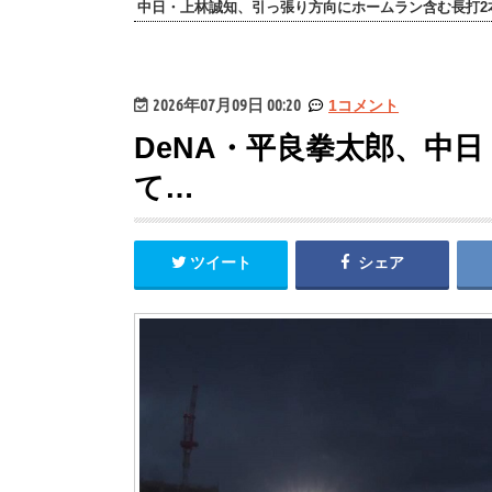
中日・上林誠知、引っ張り方向にホームラン含む長打2
2026年07月09日 00:20
1コメント
DeNA・平良拳太郎、中
て…
ツイート
シェア