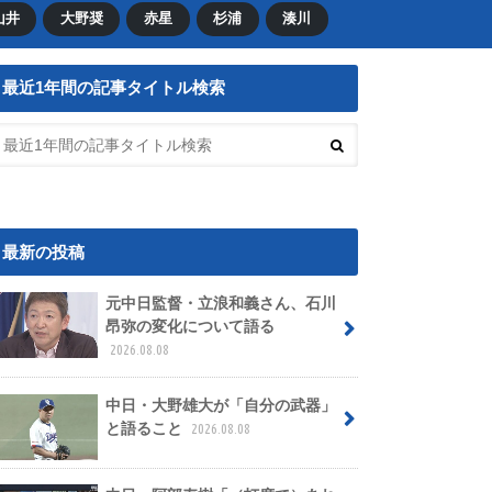
山井
大野奨
赤星
杉浦
湊川
最近1年間の記事タイトル検索
最新の投稿
元中日監督・立浪和義さん、石川
昂弥の変化について語る
2026.08.08
中日・大野雄大が「自分の武器」
と語ること
2026.08.08