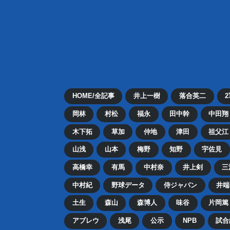
HOME/全記事
井上一樹
落合英二
岡林
村松
福永
田中幹
中田翔
木下拓
草加
仲地
津田
祖父江
山浅
山本
梅野
知野
宇佐見
高橋幸
有馬
中村奈
井上剣
三
中村紀
野球データ
侍ジャパン
井端
土生
森山
森博人
味谷
片岡篤
アブレウ
浅尾
公示
NPB
試合