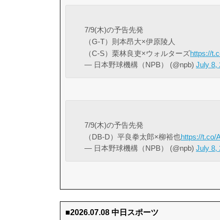
7/9(木)の予告先発
（G-T）則本昂大×伊原陵人
（C-S）栗林良吏×ウォルターズ
https://
— 日本野球機構（NPB） (@npb)
July 8,
7/9(木)の予告先発
（DB-D）平良拳太郎×柳裕也
https://t.c
— 日本野球機構（NPB） (@npb)
July 8,
■2026.07.08 中日スポーツ