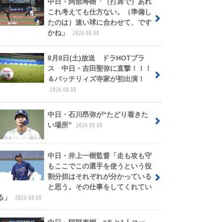
中日・阿部寿樹「（打席で）あれ
これ考えても仕方ない。（準備し
たのは）速い球に合わせて、です
かね」
2026.08.08
8月8日(土)放送 ドラHOTプラ
ス 中日・吉田聖弥に直撃！！！
＆バッテリィズ寺家が初出演！
2026.08.08
中日・石川昂弥が“たどり着きた
い場所”
2026.08.08
中日・井上一樹監督「走も攻も守
もここでこの選手を使うという役
割分担はそれぞれが分かっている
と思う。その仕事をしてくれてい
る」
2026.08.08