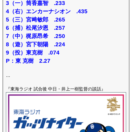
3（一）筒香嘉智 .233
4（右）エンカーナシオン .435
5（三）宮﨑敏郎 .265
6（捕）松尾汐恩 .257
7（中）梶原昂希 .250
8（遊）宮下朝陽 .224
9（投）東克樹 .074
P：東 克樹 2.27
…
『東海ラジオ 試合後 中日・井上一樹監督の談話』