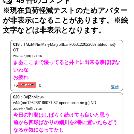
49
件のコメント
※現在負荷軽減テストのためアバター
が非表示になることがあります。※絵
文字などは非表示となります。
018
：TMzMlNmMz-yMz(softbank060122022037.bbtec.net)-
OT
2026年7月8日 21:16
まあここまで湿ってると井上に出来る事ほぼな
いわな
お疲れ
75
0
返信
020
：DdjZhMjcw-
wNz(om126236166071.32.openmobile.ne.jp)-ND
2026年7月8日 21:16
今日の打順はしばらく続けても良いと思う
前から四球ばかりの細川を2番に置いたらどう
なるか気になってたし