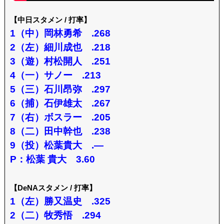
【中日スタメン / 打率】
1（中）岡林勇希 .268
2（左）細川成也 .218
3（遊）村松開人 .251
4（一）サノー .213
5（三）石川昂弥 .297
6（捕）石伊雄太 .267
7（右）ボスラー .205
8（二）田中幹也 .238
9（投）松葉貴大 .—
P：松葉 貴大 3.60
【DeNAスタメン / 打率】
1（左）勝又温史 .325
2（二）牧秀悟 .294