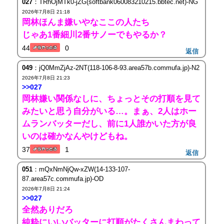
027
：TRhOjMTk0-jZG(softbank060083210215.bbtec.net)-NG
2026年7月8日 21:18
岡林ほんま嫌いやなここの人たち
じゃあ1番細川2番サノーでもやるか？
44
0
返信
049
：jQ0MmZjAz-2NT(118-106-8-93.area57b.commufa.jp)-N2
2026年7月8日 21:23
>>027
岡林嫌い関係なしに、ちょっとその打順を見て
みたいと思う自分がいる…。まぁ、2人はホー
ムランバッターだし、前に1人誰かいた方が良
いのは確かなんやけどもね。
37
1
返信
051
：mQxNmNjQw-xZW(14-133-107-
87.area57c.commufa.jp)-OD
2026年7月8日 21:24
>>027
全然ありだろ
純粋にいいバッターに打順がたくさんまわって