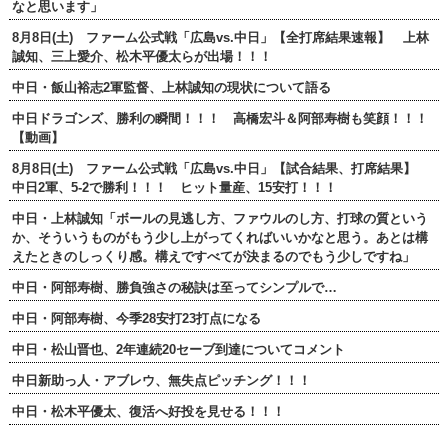
なと思います」
8月8日(土) ファーム公式戦「広島vs.中日」【全打席結果速報】 上林
誠知、三上愛介、松木平優太らが出場！！！
中日・飯山裕志2軍監督、上林誠知の現状について語る
中日ドラゴンズ、勝利の瞬間！！！ 高橋宏斗＆阿部寿樹も笑顔！！！
【動画】
8月8日(土) ファーム公式戦「広島vs.中日」【試合結果、打席結果】
中日2軍、5-2で勝利！！！ ヒット量産、15安打！！！
中日・上林誠知「ボールの見逃し方、ファウルのし方、打球の質という
か、そういうものがもう少し上がってくればいいかなと思う。あとは構
えたときのしっくり感。構えですべてが決まるのでもう少しですね」
中日・阿部寿樹、勝負強さの秘訣は至ってシンプルで…
中日・阿部寿樹、今季28安打23打点になる
中日・松山晋也、2年連続20セーブ到達についてコメント
中日新助っ人・アブレウ、無失点ピッチング！！！
中日・松木平優太、復活へ好投を見せる！！！