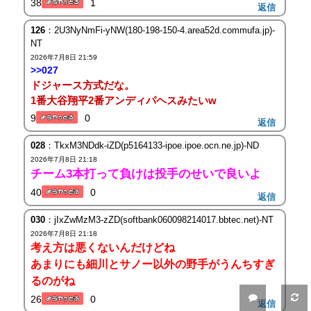
38
1
返信
126
：2U3NyNmFi-yNW(180-198-150-4.area52d.commufa.jp)-
NT
2026年7月8日 21:59
>>027
ドジャース方式だな。
1番大谷翔平2番アンディパヘスみたいw
9
0
返信
028
：TkxM3NDdk-iZD(p5164133-ipoe.ipoe.ocn.ne.jp)-ND
2026年7月8日 21:18
チーム3本打って負けは投手のせいで良いよ
40
0
返信
030
：jIxZwMzM3-zZD(softbank060098214017.bbtec.net)-NT
2026年7月8日 21:18
考え方は悪くないんだけどね
あまりにも細川とサノー以外の野手がうんちすぎ
るのがね
26
0
返信