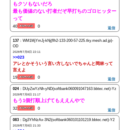
もクソもないだろ
最も価値のない打者だぞ早打ちのゴロヒッター
って
40
0
返信
137
：WM1MjYmJj-kNj(flh2-133-200-57-225.tky.mesh.ad.jp)-
OD
2026年7月8日 22:11
>>023
アレとかそういう言い方しないでちゃんと岡林って
言えよ
19
0
返信
024
：DUyZwYzNh-yND(softbank060091047163.bbtec.net)-Yz
2026年7月8日 21:17
もう1個打順上げてもええんやで
32
0
返信
083
：Dg3YhNzAx-3N2(softbank060101101219.bbtec.net)-Y2
2026年7月8日 21:33