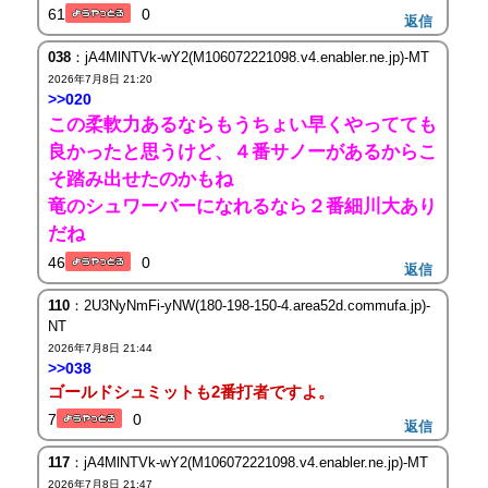
61
0
返信
038
：jA4MlNTVk-wY2(M106072221098.v4.enabler.ne.jp)-MT
2026年7月8日 21:20
>>020
この柔軟力あるならもうちょい早くやってても
良かったと思うけど、４番サノーがあるからこ
そ踏み出せたのかもね
竜のシュワーバーになれるなら２番細川大あり
だね
46
0
返信
110
：2U3NyNmFi-yNW(180-198-150-4.area52d.commufa.jp)-
NT
2026年7月8日 21:44
>>038
ゴールドシュミットも2番打者ですよ。
7
0
返信
117
：jA4MlNTVk-wY2(M106072221098.v4.enabler.ne.jp)-MT
2026年7月8日 21:47