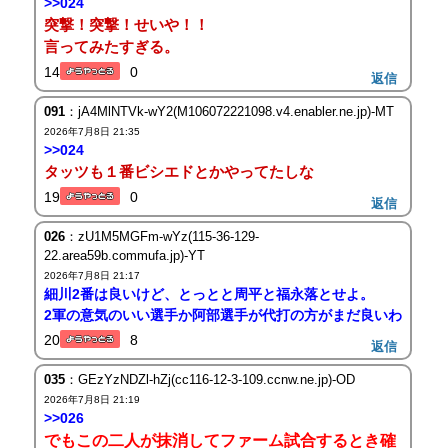
>>024
突撃！突撃！せいや！！
言ってみたすぎる。
14
0
返信
091
：jA4MlNTVk-wY2(M106072221098.v4.enabler.ne.jp)-MT
2026年7月8日 21:35
>>024
タッツも１番ビシエドとかやってたしな
19
0
返信
026
：zU1M5MGFm-wYz(115-36-129-
22.area59b.commufa.jp)-YT
2026年7月8日 21:17
細川2番は良いけど、とっとと周平と福永落とせよ。
2軍の意気のいい選手か阿部選手が代打の方がまだ良いわ
20
8
返信
035
：GEzYzNDZl-hZj(cc116-12-3-109.ccnw.ne.jp)-OD
2026年7月8日 21:19
>>026
でもこの二人が抹消してファーム試合するとき確