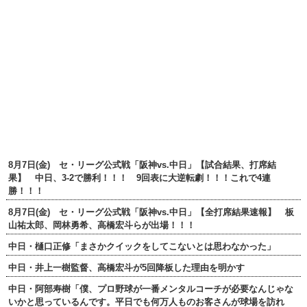
8月7日(金) セ・リーグ公式戦「阪神vs.中日」【試合結果、打席結
果】 中日、3-2で勝利！！！ 9回表に大逆転劇！！！これで4連
勝！！！
8月7日(金) セ・リーグ公式戦「阪神vs.中日」【全打席結果速報】 板
山祐太郎、岡林勇希、高橋宏斗らが出場！！！
中日・樋口正修「まさかクイックをしてこないとは思わなかった」
中日・井上一樹監督、高橋宏斗が5回降板した理由を明かす
中日・阿部寿樹「僕、プロ野球が一番メンタルコーチが必要なんじゃな
いかと思っているんです。平日でも何万人ものお客さんが球場を訪れ