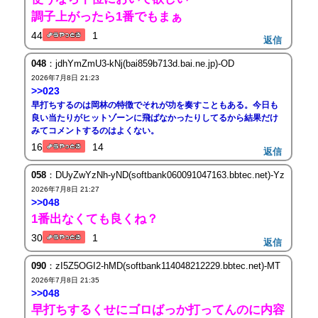
調子上がったら1番でもまぁ
44
1
返信
048
：jdhYmZmU3-kNj(bai859b713d.bai.ne.jp)-OD
2026年7月8日 21:23
>>023
早打ちするのは岡林の特徴でそれが功を奏すこともある。今日も
良い当たりがヒットゾーンに飛ばなかったりしてるから結果だけ
みてコメントするのはよくない。
16
14
返信
058
：DUyZwYzNh-yND(softbank060091047163.bbtec.net)-Yz
2026年7月8日 21:27
>>048
1番出なくても良くね？
30
1
返信
090
：zI5Z5OGI2-hMD(softbank114048212229.bbtec.net)-MT
2026年7月8日 21:35
>>048
早打ちするくせにゴロばっか打ってんのに内容