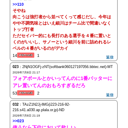
>>110
そやね
向こうは強打者から並べてくって感じだし、今年は
やや不調気味とはいえ細川はチーム比で間違いなく
トップ打者
ただセイバー的にも長打のある選手を４番に置いと
くのがいいし、サノーという細川を前に詰めれるレ
ベルの４番がいるのがデカイ
14
1
返信
023
：2NjN1OGFj-zNT(softbank060127197056.bbtec.net)-MT
2026年7月8日 21:17
フォアボールとかいってんのに1番バッターに
アレ置いてんのおもろすぎるだろ
53
2
返信
032
：TAzZ1N2Jj-lMG(i223-216-92-
216.s41.a030.ap.plala.or.jp)-ND
2026年7月8日 21:19
>>023
使うなら下位において欲しい