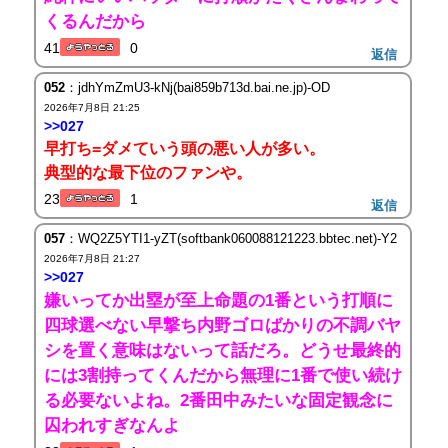
くるんだから
41
0
返信
052
：jdhYmZmU3-kNj(bai859b713d.bai.ne.jp)-OD
2026年7月8日 21:25
>>027
早打ち=ダメていう頭の悪い人が多い。
典型的な最下位のファンや。
23
1
返信
057
：WQ2Z5YTI1-yZT(softbank060088121223.bbtec.net)-Y2
2026年7月8日 21:27
>>027
嫌いってか出塁が至上命題の1番という打順に
四球選べない早撃ち内野ゴロばかりの不調バヤ
シを置く意味はないって話だろ。どうせ最終的
には3割持ってくんだから無理に1番で使い続け
る必要ないよね。2番田中みたいな固定観念に
囚われすぎなんよ