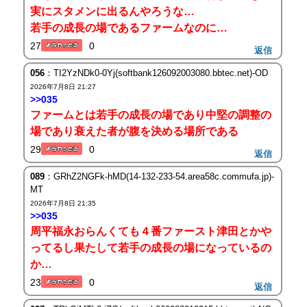
実にスタメンに出るんやろうな…
若手の成長の場であるファームなのに…
27
0
返信
056
：TI2YzNDk0-0Yj(softbank126092003080.bbtec.net)-OD
2026年7月8日 21:27
>>035
ファームとは若手の成長の場であり中堅の調整の
場であり衰えた者が腹を決める場所である
29
0
返信
089
：GRhZ2NGFk-hMD(14-132-233-54.area58c.commufa.jp)-
MT
2026年7月8日 21:35
>>035
周平福永おらんくても４番ファースト津田とかや
ってるし果たして若手の成長の場になっているの
か…
23
0
返信