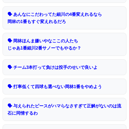
🗣 あんなにこだわってた細川の4番変えれるなら
岡林の1番もすぐ変えれるだろ
🗣 岡林ほんま嫌いやなここの人たち
じゃあ1番細川2番サノーでもやるか？
🗣 チーム3本打って負けは投手のせいで良いよ
🗣 打率低くて四球も選べない岡林1番をやめよう
🗣 与えられたピースがハマらなさすぎて正解がないのは流
石に同情するわ