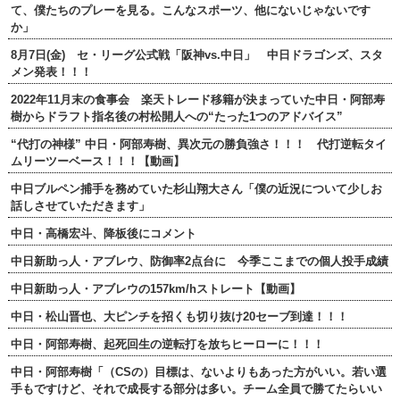
て、僕たちのプレーを見る。こんなスポーツ、他にないじゃないです
か」
8月7日(金) セ・リーグ公式戦「阪神vs.中日」 中日ドラゴンズ、スタ
メン発表！！！
2022年11月末の食事会 楽天トレード移籍が決まっていた中日・阿部寿
樹からドラフト指名後の村松開人への“たった1つのアドバイス”
“代打の神様” 中日・阿部寿樹、異次元の勝負強さ！！！ 代打逆転タイ
ムリーツーベース！！！【動画】
中日ブルペン捕手を務めていた杉山翔大さん「僕の近況について少しお
話しさせていただきます」
中日・高橋宏斗、降板後にコメント
中日新助っ人・アブレウ、防御率2点台に 今季ここまでの個人投手成績
中日新助っ人・アブレウの157km/hストレート【動画】
中日・松山晋也、大ピンチを招くも切り抜け20セーブ到達！！！
中日・阿部寿樹、起死回生の逆転打を放ちヒーローに！！！
中日・阿部寿樹「（CSの）目標は、ないよりもあった方がいい。若い選
手もですけど、それで成長する部分は多い。チーム全員で勝てたらいい