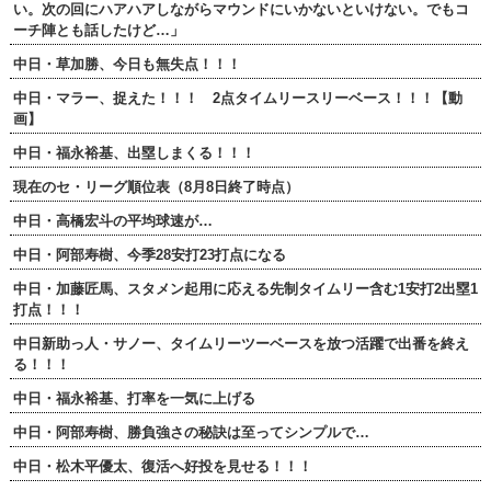
い。次の回にハアハアしながらマウンドにいかないといけない。でもコ
ーチ陣とも話したけど…」
中日・草加勝、今日も無失点！！！
中日・マラー、捉えた！！！ 2点タイムリースリーベース！！！【動
画】
中日・福永裕基、出塁しまくる！！！
現在のセ・リーグ順位表（8月8日終了時点）
中日・高橋宏斗の平均球速が…
中日・阿部寿樹、今季28安打23打点になる
中日・加藤匠馬、スタメン起用に応える先制タイムリー含む1安打2出塁1
打点！！！
中日新助っ人・サノー、タイムリーツーベースを放つ活躍で出番を終え
る！！！
中日・福永裕基、打率を一気に上げる
中日・阿部寿樹、勝負強さの秘訣は至ってシンプルで…
中日・松木平優太、復活へ好投を見せる！！！