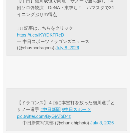
【中日】細川成也で同点！サノーで勝ち越し！4
回ソロ弾競演 DeNA・東撃ち！ ハマスタで34
イニングぶりの得点
↓↓↓記事はこちらをクリック
https://t.co/iKYfDKFRcD
— 中日スポーツドラゴンズニュース
(@chuspodragons)
July 8, 2026
【ドラゴンズ】４回に本塁打を放った細川選手と
サノー選手
#中日新聞
#中日スポーツ
pic.twitter.com/ByGjAToD4z
— 中日新聞写真部 (@chunichiphoto)
July 8, 2026