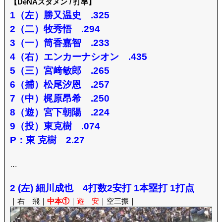
【DeNAスタメン / 打率】
1（左）勝又温史 .325
2（二）牧秀悟 .294
3（一）筒香嘉智 .233
4（右）エンカーナシオン .435
5（三）宮﨑敏郎 .265
6（捕）松尾汐恩 .257
7（中）梶原昂希 .250
8（遊）宮下朝陽 .224
9（投）東克樹 .074
P：東 克樹 2.27
…
2 (左) 細川成也 4打数2安打 1本塁打 1打点
｜右 飛｜
中本①
｜
遊 安
｜空三振｜