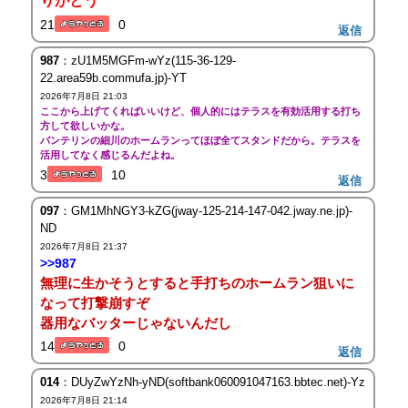
りがとう
21
0
返信
987
：zU1M5MGFm-wYz(115-36-129-
22.area59b.commufa.jp)-YT
2026年7月8日 21:03
ここから上げてくればいいけど、個人的にはテラスを有効活用する打ち
方して欲しいかな。
バンテリンの細川のホームランってほぼ全てスタンドだから。テラスを
活用してなく感じるんだよね。
3
10
返信
097
：GM1MhNGY3-kZG(jway-125-214-147-042.jway.ne.jp)-
ND
2026年7月8日 21:37
>>987
無理に生かそうとすると手打ちのホームラン狙いに
なって打撃崩すぞ
器用なバッターじゃないんだし
14
0
返信
014
：DUyZwYzNh-yND(softbank060091047163.bbtec.net)-Yz
2026年7月8日 21:14