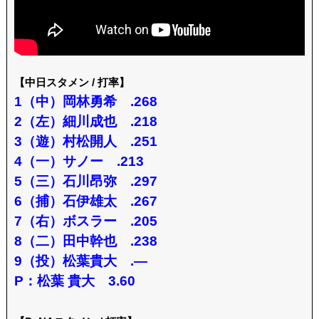
【中日スタメン / 打率】
1（中）岡林勇希 .268
2（左）細川成也 .218
3（遊）村松開人 .251
4（一）サノー .213
5（三）石川昂弥 .297
6（捕）石伊雄太 .267
7（右）ボスラー .205
8（二）田中幹也 .238
9（投）松葉貴大 .—
P：松葉 貴大 3.60