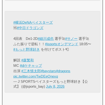
#横浜DeNAベイスターズ
🆚
#中日ドラゴンズ
4回表 De1-2D
#細川成也
選手🚀
#サノー
選手🚀
ふた振りで逆転！！
#jsportsオンデマンド
18:05〜
#もっと野球好き
を付けてポスト📮
解説
#森繁和
MC
#djケチャップ
出演
#三木慎太郎
#baystars
#dragons
pic.twitter.com/TwDEeQnexq
— J SPORTSベイスターズもっと野球好き【公
式】 (@jsports_bay)
July 8, 2026