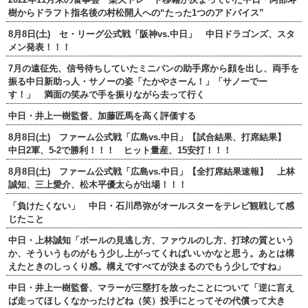
樹からドラフト指名後の村松開人への“たった1つのアドバイス”
8月8日(土) セ・リーグ公式戦「阪神vs.中日」 中日ドラゴンズ、スタ
メン発表！！！
7月の遠征先、信号待ちしていたミニバンの助手席から顔を出し、両手を
振る中日新助っ人・サノーの姿「たかやさーん！」「サノーでー
す！」 満面の笑みで手を振りながら去って行く
中日・井上一樹監督、加藤匠馬を高く評価する
8月8日(土) ファーム公式戦「広島vs.中日」【試合結果、打席結果】
中日2軍、5-2で勝利！！！ ヒット量産、15安打！！！
8月8日(土) ファーム公式戦「広島vs.中日」【全打席結果速報】 上林
誠知、三上愛介、松木平優太らが出場！！！
「負けたくない」 中日・石川昂弥がオールスターをテレビ観戦して感
じたこと
中日・上林誠知「ボールの見逃し方、ファウルのし方、打球の質という
か、そういうものがもう少し上がってくればいいかなと思う。あとは構
えたときのしっくり感。構えですべてが決まるのでもう少しですね」
中日・井上一樹監督、マラーが三塁打を放ったことについて「逆に言え
ば走ってほしくなかったけどね（笑）投手にとってその代償って大き