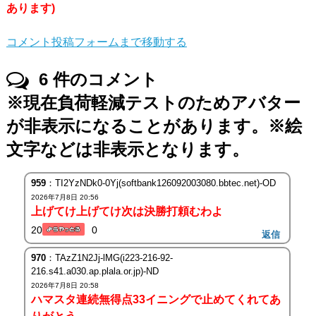
あります)
コメント投稿フォームまで移動する
6
件のコメント
※現在負荷軽減テストのためアバター
が非表示になることがあります。※絵
文字などは非表示となります。
959
：TI2YzNDk0-0Yj(softbank126092003080.bbtec.net)-OD
2026年7月8日 20:56
上げてけ上げてけ次は決勝打頼むわよ
20
0
返信
970
：TAzZ1N2Jj-lMG(i223-216-92-
216.s41.a030.ap.plala.or.jp)-ND
2026年7月8日 20:58
ハマスタ連続無得点33イニングで止めてくれてあ