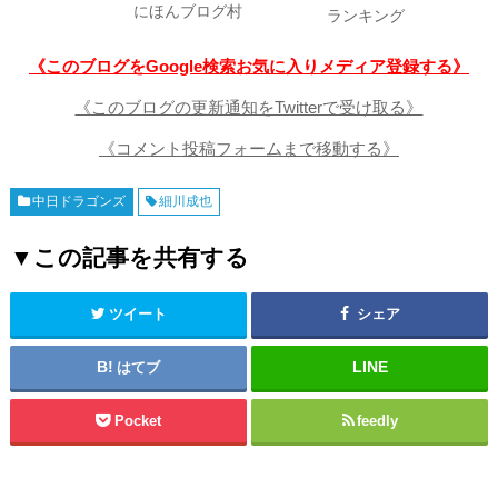
にほんブログ村
ランキング
《このブログをGoogle検索お気に入りメディア登録する》
《このブログの更新通知をTwitterで受け取る》
《コメント投稿フォームまで移動する》
中日ドラゴンズ
細川成也
▼この記事を共有する
ツイート
シェア
はてブ
Pocket
feedly