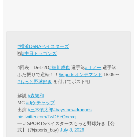
#横浜DeNAベイスターズ
🆚
#中日ドラゴンズ
4回表 De1-2D
#細川成也
選手🚀
#サノー
選手🚀
ふた振りで逆転！！
#jsportsオンデマンド
18:05〜
#もっと野球好き
を付けてポスト📮
解説
#森繁和
MC
#djケチャップ
出演
#三木慎太郎
#baystars
#dragons
pic.twitter.com/TwDEeQnexq
— J SPORTSベイスターズもっと野球好き【公
式】 (@jsports_bay)
July 8, 2026