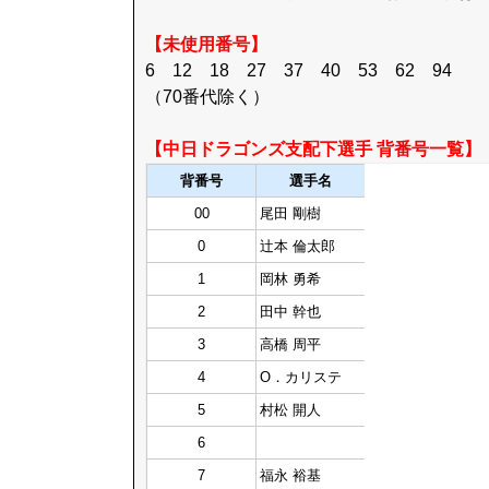
【未使用番号】
6 12 18 27 37 40 53 62 94
（70番代除く）
【中日ドラゴンズ支配下選手 背番号一覧】
背番号
選手名
00
尾田 剛樹
0
辻本 倫太郎
1
岡林 勇希
2
田中 幹也
3
高橋 周平
4
O．カリステ
5
村松 開人
6
7
福永 裕基