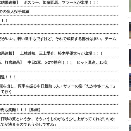
全打席結果速報】 ボスラー、加藤匠馬、マラーらが出場！！！
での個人投手成績
！！！
】
方がいい。若い選手もですけど、それで成長する部分は多い。チーム
打席結果速報】 上林誠知、三上愛介、松木平優太らが出場！！！
果、打席結果】 中日2軍、5-2で勝利！！！ ヒット量産、15安
到達！！！
顔を出し、両手を振る中日新助っ人・サノーの姿「たかやさーん！」
って行く
寿樹も笑顔！！！【動画】
、打球の質というか、そういうものがもう少し上がってくればいいか
べてが決まるのでもう少しですね」