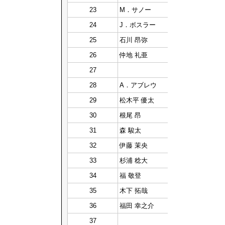
23
M．サノー
24
J．ボスラー
25
石川 昂弥
26
仲地 礼亜
27
28
A．アブレウ
29
松木平 優太
30
根尾 昂
31
森 駿太
32
伊藤 茉央
33
杉浦 稔大
34
福 敬登
35
木下 拓哉
36
福田 幸之介
37