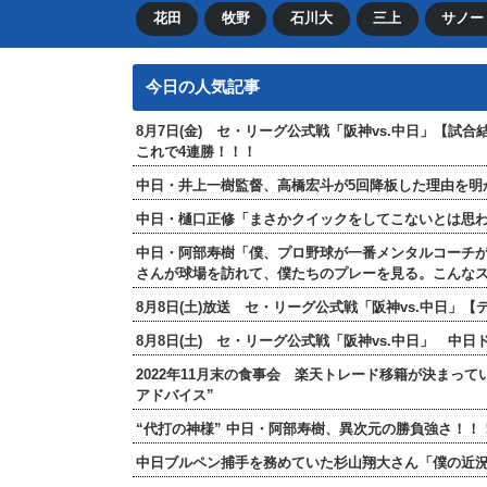
花田
牧野
石川大
三上
サノー
今日の人気記事
8月7日(金) セ・リーグ公式戦「阪神vs.中日」【試
これで4連勝！！！
中日・井上一樹監督、高橋宏斗が5回降板した理由を明
中日・樋口正修「まさかクイックをしてこないとは思
中日・阿部寿樹「僕、プロ野球が一番メンタルコーチ
さんが球場を訪れて、僕たちのプレーを見る。こんな
8月8日(土)放送 セ・リーグ公式戦「阪神vs.中日」
8月8日(土) セ・リーグ公式戦「阪神vs.中日」 中
2022年11月末の食事会 楽天トレード移籍が決まっ
アドバイス”
“代打の神様” 中日・阿部寿樹、異次元の勝負強さ！
中日ブルペン捕手を務めていた杉山翔大さん「僕の近