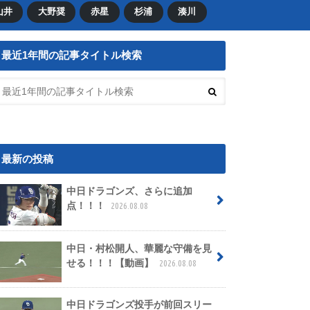
山井
大野奨
赤星
杉浦
湊川
最近1年間の記事タイトル検索
最新の投稿
中日ドラゴンズ、さらに追加
点！！！
2026.08.08
中日・村松開人、華麗な守備を見
せる！！！【動画】
2026.08.08
中日ドラゴンズ投手が前回スリー