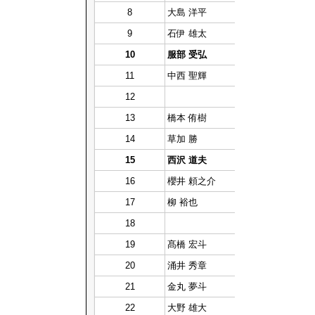
8
大島 洋平
9
石伊 雄太
10
服部 受弘
11
中西 聖輝
12
13
橋本 侑樹
14
草加 勝
15
西沢 道夫
16
櫻井 頼之介
17
柳 裕也
18
19
髙橋 宏斗
20
涌井 秀章
21
金丸 夢斗
22
大野 雄大