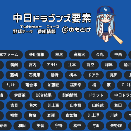
2軍ファーム
番組情報
根尾
高橋宏
金丸
中西
鵜飼
宮内
ﾌﾞﾗｲﾄ
辻本
龍空
梅津
涌
藤嶋
石橋康
勝野
橋本
ドアラ
尾田
ｶﾘｽﾃ
落合博
加藤匠
福田幸
福
濱
C. ﾛ
浦
伊藤茉
試合結果
契約情報
ドラフト
中日ドラ
吉見
荒木
川上憲
山本昌
山﨑武
和田
福留
権藤
岩瀬
森繁和
川上理
川越
結果
和田
英智
宇野
松中
与田
矢野燿