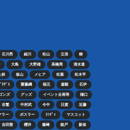
石川昂
細川
松山
立浪
柳
井
大島
大野雄
高橋周
清水達
上林
板山
メヒア
松葉
松木平
ﾄﾞﾘｹﾞｽ
齋藤綱
福元
森駿
石伊
ゴンズ
グッズ
イベント企画等
樋口
谷繁
中村武
今中
日渡
近藤
マラー
ボスラー
ﾗﾝﾃﾞｨ
マスコット
吉田聖
櫻井
篠﨑
能戸
新保