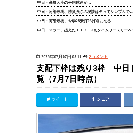
中日・高橋宏斗の平均球速が…
中日・阿部寿樹、勝負強さの秘訣は至ってシンプルで
中日・阿部寿樹、今季28安打23打点になる
中日・マラー、捉えた！！！ 2点タイムリースリーベ
2026年07月07日 08:15
2コメント
支配下枠は残り3枠 中日
覧（7月7日時点）
ツイート
シェア