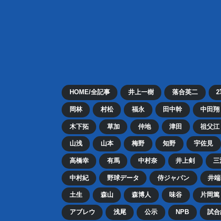
HOME/全記事
井上一樹
落合英二
岡林
村松
福永
田中幹
中田翔
木下拓
草加
仲地
津田
祖父江
山浅
山本
梅野
知野
宇佐見
高橋幸
有馬
中村奈
井上剣
三
中村紀
野球データ
侍ジャパン
井端
土生
森山
森博人
味谷
片岡篤
アブレウ
浅尾
公示
NPB
試合