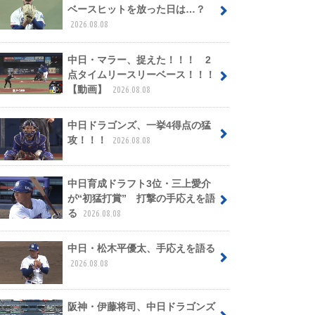
ベースヒットを放った日は…？
2026.08.08
中日・マラー、捉えた！！！ 2
点タイムリースリーベース！！！
【動画】
2026.08.08
中日ドラゴンズ、一挙4得点の猛
攻！！！
2026.08.08
中日育成ドラフト3位・三上愛介
が“初猛打賞” 打撃の手応えを語
る
2026.08.08
中日・松木平優太、手応えを語る
2026.08.08
阪神・伊藤将司、中日ドラゴンズ