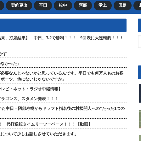
契約更改
平田
松中
阿部
堂上
田島
合結果、打席結果】 中日、3-2で勝利！！！ 9回表に大逆転劇！！！
かす
わなかった」
が必要なんじゃないかと思っているんです。平日でも何万人ものお客
スポーツ、他にないじゃないですか」
【テレビ・ネット・ラジオ中継情報】
日ドラゴンズ、スタメン発表！！！
ていた中日・阿部寿樹からドラフト指名後の村松開人への“たった1つの
！！ 代打逆転タイムリーツーベース！！！【動画】
況について少しお話しさせていただきます」