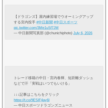
【ドラゴンズ】屋内練習場でウオーミングアップ
する宮内投手
#中日新聞
#中日スポーツ
pic.twitter.com/3Me1uSf7JM
— 中日新聞写真部 (@chunichiphoto)
July 6, 2026
トレード移籍の中日・宮内春輝、短距離ダッシュ
などで汗「実戦はいつでもいける」
↓↓↓記事はこちらをクリック
https://t.co/9ESIF4ay6l
— 中日スポーツドラゴンズニュース