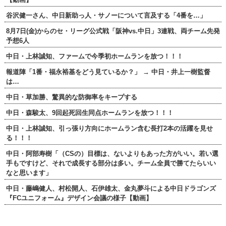
谷沢健一さん、中日新助っ人・サノーについて言及する「4番を…」
8月7日(金)からのセ・リーグ公式戦「阪神vs.中日」3連戦、両チーム先発
予想6人
中日・上林誠知、ファームで今季初ホームランを放つ！！！
報道陣「1番・福永裕基をどう見ているか？」 → 中日・井上一樹監督
は…
中日・草加勝、驚異的な防御率をキープする
中日・森駿太、9回起死回生同点ホームランを放つ！！！
中日・上林誠知、引っ張り方向にホームラン含む長打2本の活躍を見せ
る！！！
中日・阿部寿樹「（CSの）目標は、ないよりもあった方がいい。若い選
手もですけど、それで成長する部分は多い。チーム全員で勝てたらいい
なと思います」
中日・藤嶋健人、村松開人、石伊雄太、金丸夢斗による中日ドラゴンズ
『FCユニフォーム』デザイン会議の様子【動画】