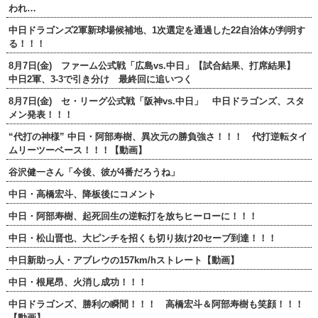
われ…
中日ドラゴンズ2軍新球場候補地、1次選定を通過した22自治体が判明す
る！！！
8月7日(金) ファーム公式戦「広島vs.中日」【試合結果、打席結果】
中日2軍、3-3で引き分け 最終回に追いつく
8月7日(金) セ・リーグ公式戦「阪神vs.中日」 中日ドラゴンズ、スタ
メン発表！！！
“代打の神様” 中日・阿部寿樹、異次元の勝負強さ！！！ 代打逆転タイ
ムリーツーベース！！！【動画】
谷沢健一さん「今後、彼が4番だろうね」
中日・高橋宏斗、降板後にコメント
中日・阿部寿樹、起死回生の逆転打を放ちヒーローに！！！
中日・松山晋也、大ピンチを招くも切り抜け20セーブ到達！！！
中日新助っ人・アブレウの157km/hストレート【動画】
中日・根尾昂、火消し成功！！！
中日ドラゴンズ、勝利の瞬間！！！ 高橋宏斗＆阿部寿樹も笑顔！！！
【動画】