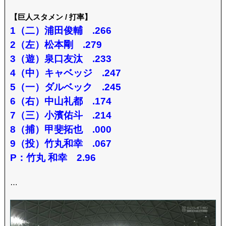
【巨人スタメン / 打率】
1（二）浦田俊輔 .266
2（左）松本剛 .279
3（遊）泉口友汰 .233
4（中）キャベッジ .247
5（一）ダルベック .245
6（右）中山礼都 .174
7（三）小濱佑斗 .214
8（捕）甲斐拓也 .000
9（投）竹丸和幸 .067
P：竹丸 和幸 2.96
…