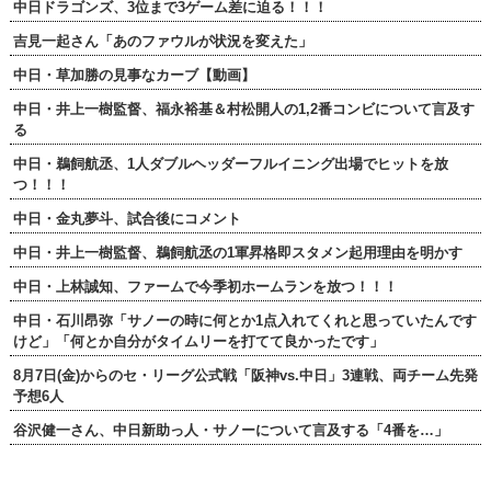
中日ドラゴンズ、3位まで3ゲーム差に迫る！！！
吉見一起さん「あのファウルが状況を変えた」
中日・草加勝の見事なカーブ【動画】
中日・井上一樹監督、福永裕基＆村松開人の1,2番コンビについて言及す
る
中日・鵜飼航丞、1人ダブルヘッダーフルイニング出場でヒットを放
つ！！！
中日・金丸夢斗、試合後にコメント
中日・井上一樹監督、鵜飼航丞の1軍昇格即スタメン起用理由を明かす
中日・上林誠知、ファームで今季初ホームランを放つ！！！
中日・石川昂弥「サノーの時に何とか1点入れてくれと思っていたんです
けど」「何とか自分がタイムリーを打てて良かったです」
8月7日(金)からのセ・リーグ公式戦「阪神vs.中日」3連戦、両チーム先発
予想6人
谷沢健一さん、中日新助っ人・サノーについて言及する「4番を…」