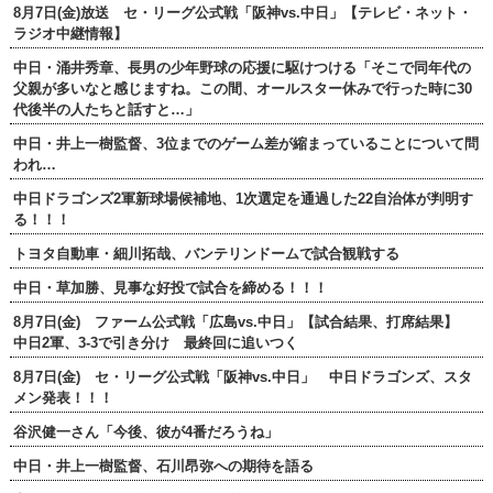
8月7日(金)放送 セ・リーグ公式戦「阪神vs.中日」【テレビ・ネット・
ラジオ中継情報】
中日・涌井秀章、長男の少年野球の応援に駆けつける「そこで同年代の
父親が多いなと感じますね。この間、オールスター休みで行った時に30
代後半の人たちと話すと…」
中日・井上一樹監督、3位までのゲーム差が縮まっていることについて問
われ…
中日ドラゴンズ2軍新球場候補地、1次選定を通過した22自治体が判明す
る！！！
トヨタ自動車・細川拓哉、バンテリンドームで試合観戦する
中日・草加勝、見事な好投で試合を締める！！！
8月7日(金) ファーム公式戦「広島vs.中日」【試合結果、打席結果】
中日2軍、3-3で引き分け 最終回に追いつく
8月7日(金) セ・リーグ公式戦「阪神vs.中日」 中日ドラゴンズ、スタ
メン発表！！！
谷沢健一さん「今後、彼が4番だろうね」
中日・井上一樹監督、石川昂弥への期待を語る