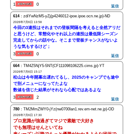
1
0
返信
614
：zdiYwNzM5-yZj(p4246012-ipoe.ipoe.ocn.ne.jp)-ND
2026年7月6日 13:58
今回の3連投はそれまでの登板間隔を考えると全然アリだ
と思うけど、常態化やそれ以上の連投は最低限シーズン
完走してからの話やな。そこまで登板チャンスがないよ
うな気もするけど；
3
0
返信
664
：TM4Z5NjY5-5NT(CF111098106225.cims.jp)-YT
2026年7月6日 15:17
松山は今年開幕出遅れてるし、2025のキャンプでも途中
で別メニューになってたよな
数値を信じた結果がそれなら心配ではあるよな
3
2
返信
780
：TM2MmZWY0-jYz(nw0700lan1.rev.em-net.ne.jp)-OD
2026年7月6日 17:30
プロ意識が強過ぎてマジで素敵で大好き
でも無理はせんといてね
来シーズン以降でもっと優勝がかかるような状況で