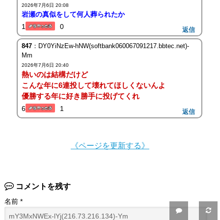
2026年7月6日 20:08
岩瀬の真似をして何人葬られたか
1
0
返信
847
：DY0YiNzEw-hNW(softbank060067091217.bbtec.net)-
Mm
2026年7月6日 20:40
熱いのは結構だけど
こんな年に6連投して壊れてほしくないんよ
優勝する年に好き勝手に投げてくれ
6
1
返信
《ページを更新する》
コメントを残す
名前
*