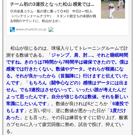
松山が信じるのは、球場入りしてトレーニングルームで計
測する数値である。「
ジャンプ、肩、肘…。それと睡眠時間
ですね。きのうは7時間から7時間半は確保できたので。僕は
感覚では行きたくない。数値やデータ。それらが根拠にな
る。それが良かったから（首脳陣に）行けますと伝えていた
んです
」「
もちろん（闘争心などの）感情はデータには出ま
せん。でも3連投はさせないって、いったい誰が考えたんだ
よって思ったんです。自分が信じるのは数値。それを新しい
常識にしたいんです
」。数値が良ければ4どころか「
6連投で
もします
」と言い切り、逆に数値が悪かった日が「
1度だけ
あった
」とも言った。その日は練習をすぐに切り上げ、酸素
カプセルに入って疲労回復に努め、試合で投げ、抑えてい
る。