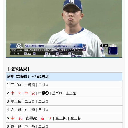
【投球結果】
涌井（加藤匠）＝7回1失点
1
三ゴロ｜一邪飛｜二ゴロ
2
中 ２
｜
中 安
｜
中犠①
｜遊ゴロ｜空三振
3
空三振｜二ゴロ｜二ゴロ
4
左 飛｜右 飛｜三ゴロ
5
中 安
｜盗塁死｜
右 ３
｜空三振｜空三振
6
遊 飛｜中 飛｜二ゴロ