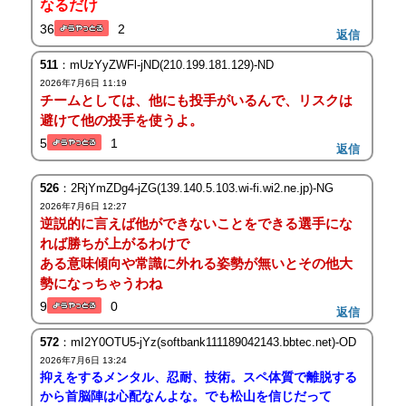
なるだけ
36
2
返信
511
：mUzYyZWFl-jND(210.199.181.129)-ND
2026年7月6日 11:19
チームとしては、他にも投手がいるんで、リスクは
避けて他の投手を使うよ。
5
1
返信
526
：2RjYmZDg4-jZG(139.140.5.103.wi-fi.wi2.ne.jp)-NG
2026年7月6日 12:27
逆説的に言えば他ができないことをできる選手にな
れば勝ちが上がるわけで
ある意味傾向や常識に外れる姿勢が無いとその他大
勢になっちゃうわね
9
0
返信
572
：mI2Y0OTU5-jYz(softbank111189042143.bbtec.net)-OD
2026年7月6日 13:24
抑えをするメンタル、忍耐、技術。スペ体質で離脱する
から首脳陣は心配なんよな。でも松山を信じだって