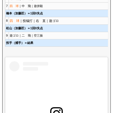
7
四 球
｜中 飛｜遊併殺
橋本（加藤匠）＝1回0失点
8
四 球
｜投犠打｜右 直｜遊ゴロ
松山（加藤匠）＝1回0失点
9
遊ゴロ｜二 飛｜空三振
投手（捕手）＝結果