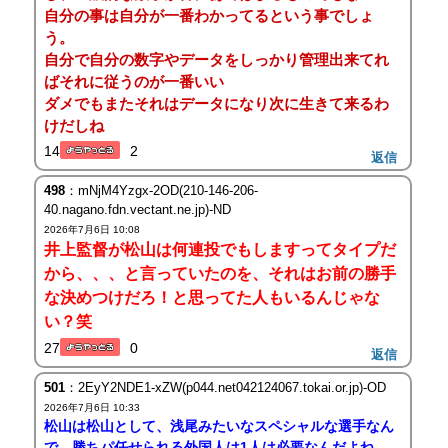
自分の事は自分が一番わかってるという事でしょ
う。
自分で自分の数字やデータをしっかり管理出来てれ
ばそれに従うのが一番いい
ダメでもまたそれはデータになり次に生きて来るわ
けだしね
14
2
返信
498
：mNjM4Yzgx-2OD(210-146-206-
40.nagano.fdn.vectant.ne.jp)-ND
2026年7月6日 10:08
井上監督が松山は何連投でもしますってタイプだ
から、、、と言っていたのを、それはお前の勝手
な決めつけだろ！と思ってた人もいるんじゃな
い？笑
27
0
返信
501
：2EyY2NDE1-xZW(p044.net042124067.tokai.or.jp)-OD
2026年7月6日 10:33
松山は松山として、浅尾みたいなスペシャルな選手なん
で、勝ちパ任せられる外国人は1人は必要なんだよね。