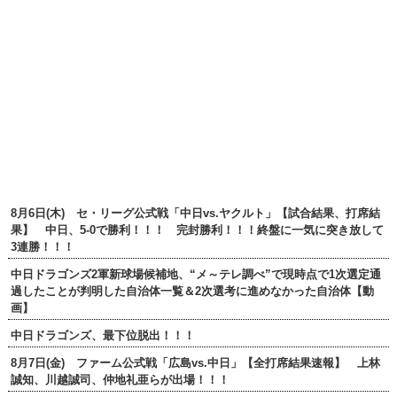
8月6日(木) セ・リーグ公式戦「中日vs.ヤクルト」【試合結果、打席結
果】 中日、5-0で勝利！！！ 完封勝利！！！終盤に一気に突き放して
3連勝！！！
中日ドラゴンズ2軍新球場候補地、“メ～テレ調べ”で現時点で1次選定通
過したことが判明した自治体一覧＆2次選考に進めなかった自治体【動
画】
中日ドラゴンズ、最下位脱出！！！
8月7日(金) ファーム公式戦「広島vs.中日」【全打席結果速報】 上林
誠知、川越誠司、仲地礼亜らが出場！！！