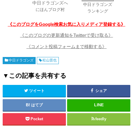
中日ドラゴンズ
にほんブログ村
ランキング
《このブログをGoogle検索お気に入りメディア登録する》
《このブログの更新通知をTwitterで受け取る》
《コメント投稿フォームまで移動する》
中日ドラゴンズ
松山晋也
▼この記事を共有する
ツイート
シェア
はてブ
Pocket
feedly