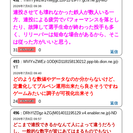
492
：ThmYyMzM1-hMj(gc116-12-29-77.gctv.ne.jp)-MD
2026年7月6日 09:36
連投させても壊れなかった鉄人が数人いる一
方、連投による疲労でパフォーマンスを落とし
たり、故障して選手生命が終わった投手も多
く、リリーバーは短命な場合があるから、そこ
は従った方がいいと思う。
31
0
返信
493
：WVlYxZWEz-1OD(KD118158130212.ppp-bb.dion.ne.jp)-
YT
2026年7月6日 09:40
どのような数値やデータなのか分からないけど、
定量化してブルペン運用出来たら良さそうですね
ゲームみたいに調子が可視化出来そう
24
0
返信
496
：DRhYlZDgz-kZG(M014011195129.v4.enabler.ne.jp)-ND
2026年7月6日 09:57
どこまで連投できるかなんて人によって違うだろう
し、一般的な数字が皆にあてはまるものでもない