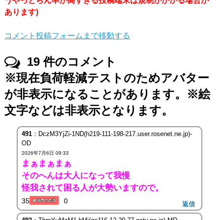
うやっとらん率が高すぎる投稿端末は規制がかかる場合が
あります)
コメント投稿フォームまで移動する
19
件のコメント
※現在負荷軽減テストのためアバター
が非表示になることがあります。※絵
文字などは非表示となります。
491
：DczM3YjZi-1ND(h219-111-198-217.user.rosenet.ne.jp)-
OD
2026年7月6日 09:33
まぁまぁまぁ
そのへんは大人になって我慢
怪我されて困る人が大勢いますので。
35
0
返信