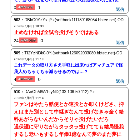
0
1
返信
502
：DBkO0YzYx-jYz(softbank111189168054.bbtec.net)-OD
2026年7月6日 10:33
止めなければ全試合投げそうではある
24
0
返信
509
：TI2YzNDk0-0Yj(softbank126092003080.bbtec.net)-OD
2026年7月6日 11:14
これデータの取り方さえ手軽に出来ればアマチュアで怪
我人めちゃくちゃ減らせるのでは…？
4
0
返信
510
：DAxOhMWZh-yND(133.106.50.112)-Yz
2026年7月6日 11:14
ファンはやたら酷使とか連投とか叩くけどさ、抑
えはまた別として中継ぎなんて投げなきゃ全く給
料あがらないんだからそりゃ投げたいだろ
過保護に守りながらタラタラ投げてても結局怪我
するし老いもするし年俸1億なんて夢のまた夢に