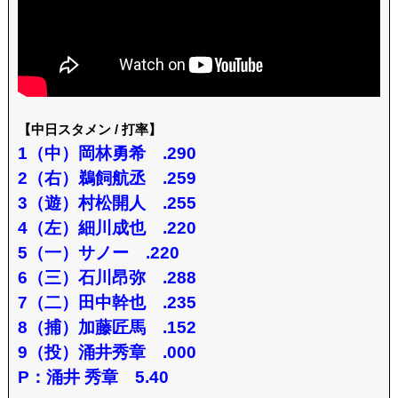
【中日スタメン / 打率】
1（中）岡林勇希 .290
2（右）鵜飼航丞 .259
3（遊）村松開人 .255
4（左）細川成也 .220
5（一）サノー .220
6（三）石川昂弥 .288
7（二）田中幹也 .235
8（捕）加藤匠馬 .152
9（投）涌井秀章 .000
P：涌井 秀章 5.40