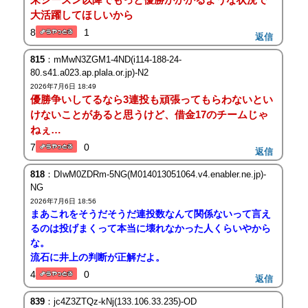
大活躍してほしいから
8
1
返信
815
：mMwN3ZGM1-4ND(i114-188-24-
80.s41.a023.ap.plala.or.jp)-N2
2026年7月6日 18:49
優勝争いしてるなら3連投も頑張ってもらわないとい
けないことがあると思うけど、借金17のチームじゃ
ねぇ…
7
0
返信
818
：DIwM0ZDRm-5NG(M014013051064.v4.enabler.ne.jp)-
NG
2026年7月6日 18:56
まあこれをそうだそうだ連投数なんて関係ないって言え
るのは投げまくって本当に壊れなかった人くらいやから
な。
流石に井上の判断が正解だよ。
4
0
返信
839
：jc4Z3ZTQz-kNj(133.106.33.235)-OD