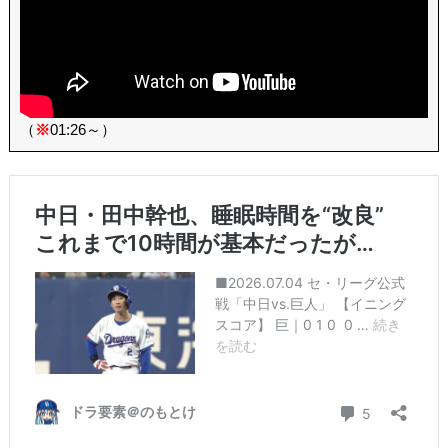
（
※
01:26～）