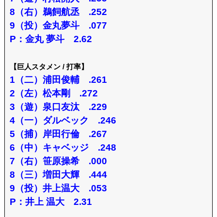
8（右）鵜飼航丞 .252
9（投）金丸夢斗 .077
P：金丸 夢斗 2.62
【巨人スタメン / 打率】
1（二）浦田俊輔 .261
2（左）松本剛 .272
3（遊）泉口友汰 .229
4（一）ダルベック .246
5（捕）岸田行倫 .267
6（中）キャベッジ .248
7（右）笹原操希 .000
8（三）増田大輝 .444
9（投）井上温大 .053
P：井上 温大 2.31