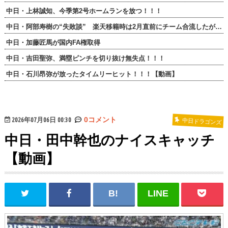
中日・上林誠知、今季第2号ホームランを放つ！！！
中日・阿部寿樹の“失敗談” 楽天移籍時は2月直前にチーム合流したが…
中日・加藤匠馬が国内FA権取得
中日・吉田聖弥、満塁ピンチを切り抜け無失点！！！
中日・石川昂弥が放ったタイムリーヒット！！！【動画】
2026年07月06日 00:30
0コメント
中日ドラゴンズ
中日・田中幹也のナイスキャッチ
【動画】