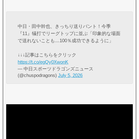
中日・田中幹也、きっちり送りバント！今季
『11』犠打でリーグトップに並ぶ「印象的な場面
で送れないことも…100％成功できるように」
↓↓↓記事はこちらをクリック
https://t.co/egQy0XwonK
— 中日スポーツドラゴンズニュース
(@chuspodragons)
July 5, 2026