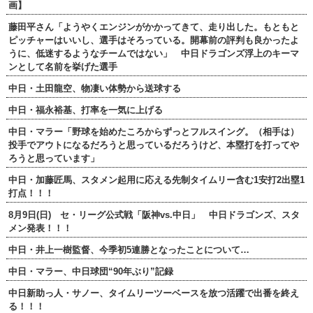
画】
藤田平さん「ようやくエンジンがかかってきて、走り出した。もともと
ピッチャーはいいし、選手はそろっている。開幕前の評判も良かったよ
うに、低迷するようなチームではない」 中日ドラゴンズ浮上のキーマ
ンとして名前を挙げた選手
中日・土田龍空、物凄い体勢から送球する
中日・福永裕基、打率を一気に上げる
中日・マラー「野球を始めたころからずっとフルスイング。（相手は）
投手でアウトになるだろうと思っているだろうけど、本塁打を打ってや
ろうと思っています」
中日・加藤匠馬、スタメン起用に応える先制タイムリー含む1安打2出塁1
打点！！！
8月9日(日) セ・リーグ公式戦「阪神vs.中日」 中日ドラゴンズ、スタ
メン発表！！！
中日・井上一樹監督、今季初5連勝となったことについて…
中日・マラー、中日球団“90年ぶり”記録
中日新助っ人・サノー、タイムリーツーベースを放つ活躍で出番を終え
る！！！