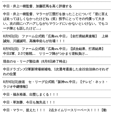
中日・井上一樹監督、加藤匠馬を高く評価する
中日・井上一樹監督、マラーが三塁打を放ったことについて「逆に言え
ば走ってほしくなかったけどね（笑）投手にとってその代償って大き
い。次の回にハアハアしながらマウンドにいかないといけない。でもコ
ーチ陣とも話したけど…」
8月9日(日) ファーム公式戦「広島vs.中日」【全打席結果速報】 上林
誠知、川越誠司、高橋幸佑らが出場！！！
8月9日(日) ファーム公式戦「広島vs.中日」【試合結果、打席結果】
中日2軍、2-3で敗戦… リリーフ陣がつかまり逆転負け…
現在のセ・リーグ順位表（8月8日終了時点）
中日ドラゴンズ2軍新球場候補地、1次選考通過した全22自治体のそれぞ
れの位置
8月9日(日)放送 セ・リーグ公式戦「阪神vs.中日」【テレビ・ネット・
ラジオ中継情報】
中日・福永裕基、出塁しまくる！！！
中日・草加勝、今日も無失点！！！
中日・マラー、捉えた！！！ 2点タイムリースリーベース！！！【動