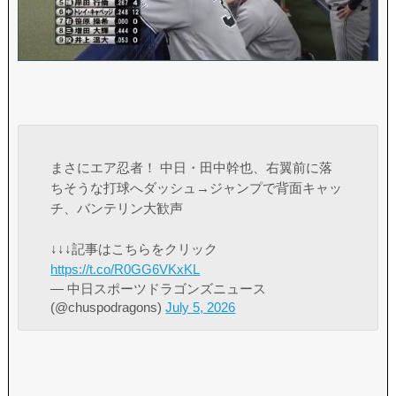
まさにエア忍者！ 中日・田中幹也、右翼前に落
ちそうな打球へダッシュ→ジャンプで背面キャッ
チ、バンテリン大歓声
↓↓↓記事はこちらをクリック
https://t.co/R0GG6VKxKL
— 中日スポーツドラゴンズニュース
(@chuspodragons)
July 5, 2026