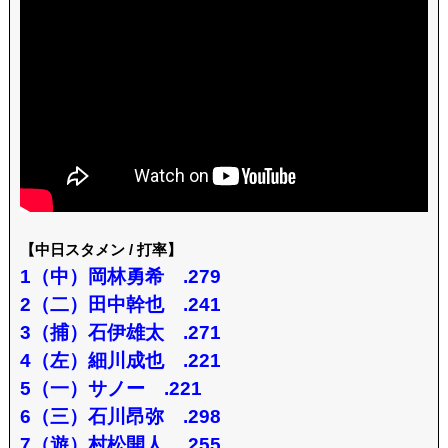
【中日スタメン / 打率】
1（中）岡林勇希 .279
2（二）田中幹也 .241
3（捕）石伊雄太 .271
4（左）細川成也 .221
5（一）サノー .221
6（三）石川昂弥 .298
7（遊）村松開人 .255