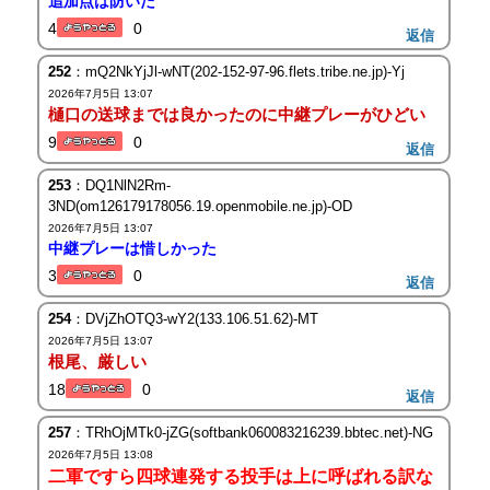
追加点は防いだ
4
0
返信
252
：mQ2NkYjJl-wNT(202-152-97-96.flets.tribe.ne.jp)-Yj
2026年7月5日 13:07
樋口の送球までは良かったのに中継プレーがひどい
9
0
返信
253
：DQ1NlN2Rm-
3ND(om126179178056.19.openmobile.ne.jp)-OD
2026年7月5日 13:07
中継プレーは惜しかった
3
0
返信
254
：DVjZhOTQ3-wY2(133.106.51.62)-MT
2026年7月5日 13:07
根尾、厳しい
18
0
返信
257
：TRhOjMTk0-jZG(softbank060083216239.bbtec.net)-NG
2026年7月5日 13:08
二軍ですら四球連発する投手は上に呼ばれる訳な