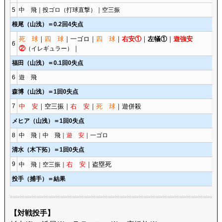
5
中 飛｜投ゴロ（打球直撃）｜空三振
根尾（山浅）＝0.2回4失点
死 球
｜
四 球
｜一ゴロ｜
四 球
｜
右安①
｜
左犠①
｜
遊強安
6
②
｜
（イレギュラー）
福田（山浅）＝0.1回0失点
6
遊 飛
森博（山浅）＝1回0失点
7
中 安
｜空三振｜
右 安
｜
死 球
｜遊併殺
メヒア（山浅）＝1回0失点
8
中 飛｜中 飛｜
遊 安
｜一ゴロ
清水（木下拓）＝1回0失点
9
右 安
｜盗塁死
中 飛｜空三振｜
投手（捕手）＝結果
【対戦投手】