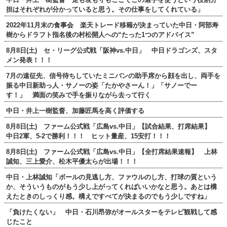
担はそれぞれが分かっていると思う。その仕事をしてくれている」
2022年11月末の食事会 楽天トレード移籍が決まっていた中日・阿部寿
樹からドラフト指名後の村松開人への“たった1つのアドバイス”
8月8日(土) セ・リーグ公式戦「阪神vs.中日」 中日ドラゴンズ、スタ
メン発表！！！
7月の遠征先、信号待ちしていたミニバンの助手席から顔を出し、両手を
振る中日新助っ人・サノーの姿「たかやさーん！」「サノーでー
す！」 満面の笑みで手を振りながら去って行く
中日・井上一樹監督、加藤匠馬を高く評価する
8月8日(土) ファーム公式戦「広島vs.中日」【試合結果、打席結果】
中日2軍、5-2で勝利！！！ ヒット量産、15安打！！！
8月8日(土) ファーム公式戦「広島vs.中日」【全打席結果速報】 上林
誠知、三上愛介、松木平優太らが出場！！！
中日・上林誠知「ボールの見逃し方、ファウルのし方、打球の質という
か、そういうものがもう少し上がってくればいいかなと思う。あとは構
えたときのしっくり感。構えですべてが決まるのでもう少しですね」
「負けたくない」 中日・石川昂弥がオールスターをテレビ観戦して感
じたこと