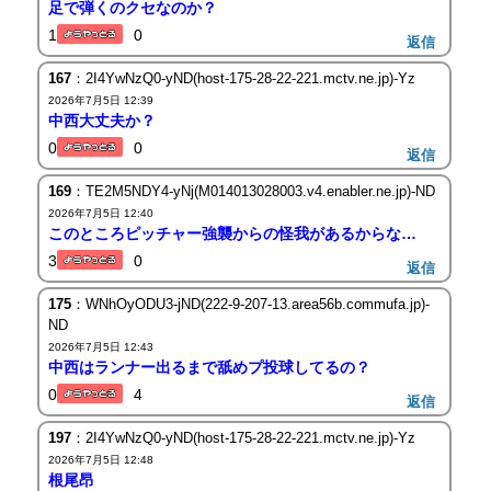
足で弾くのクセなのか？
1
0
返信
167
：2I4YwNzQ0-yND(host-175-28-22-221.mctv.ne.jp)-Yz
2026年7月5日 12:39
中西大丈夫か？
0
0
返信
169
：TE2M5NDY4-yNj(M014013028003.v4.enabler.ne.jp)-ND
2026年7月5日 12:40
このところピッチャー強襲からの怪我があるからな…
3
0
返信
175
：WNhOyODU3-jND(222-9-207-13.area56b.commufa.jp)-
ND
2026年7月5日 12:43
中西はランナー出るまで舐めプ投球してるの？
0
4
返信
197
：2I4YwNzQ0-yND(host-175-28-22-221.mctv.ne.jp)-Yz
2026年7月5日 12:48
根尾昂