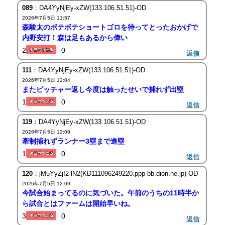
089
：DA4YyNjEy-xZW(133.106.51.51)-OD
2026年7月5日 11:57
森駿太のボテボテショートゴロを待ってとったおかげで
内野安打！森は足もあるから偉い
2
0
返信
111
：DA4YyNjEy-xZW(133.106.51.51)-OD
2026年7月5日 12:04
またピッチャー返し今度は触ったせいで捕れず出塁
1
0
返信
119
：DA4YyNjEy-xZW(133.106.51.51)-OD
2026年7月5日 12:09
牽制捕れずランナー3塁まで進塁
1
0
返信
120
：jM5YyZjI2-lN2(KD111096249220.ppp-bb.dion.ne.jp)-OD
2026年7月5日 12:09
今試合始まってるのに気づいた。午前のうちの11時半か
ら試合とはファームは開始早いね。
3
0
返信