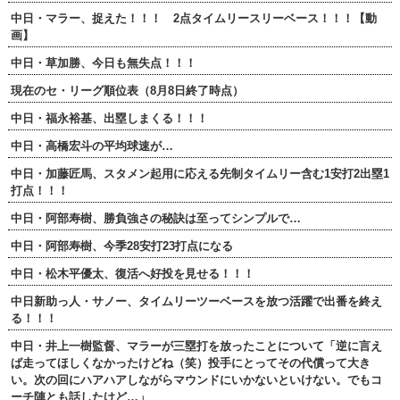
中日・マラー、捉えた！！！ 2点タイムリースリーベース！！！【動
画】
中日・草加勝、今日も無失点！！！
現在のセ・リーグ順位表（8月8日終了時点）
中日・福永裕基、出塁しまくる！！！
中日・高橋宏斗の平均球速が…
中日・加藤匠馬、スタメン起用に応える先制タイムリー含む1安打2出塁1
打点！！！
中日・阿部寿樹、勝負強さの秘訣は至ってシンプルで…
中日・阿部寿樹、今季28安打23打点になる
中日・松木平優太、復活へ好投を見せる！！！
中日新助っ人・サノー、タイムリーツーベースを放つ活躍で出番を終え
る！！！
中日・井上一樹監督、マラーが三塁打を放ったことについて「逆に言え
ば走ってほしくなかったけどね（笑）投手にとってその代償って大き
い。次の回にハアハアしながらマウンドにいかないといけない。でもコ
ーチ陣とも話したけど…」