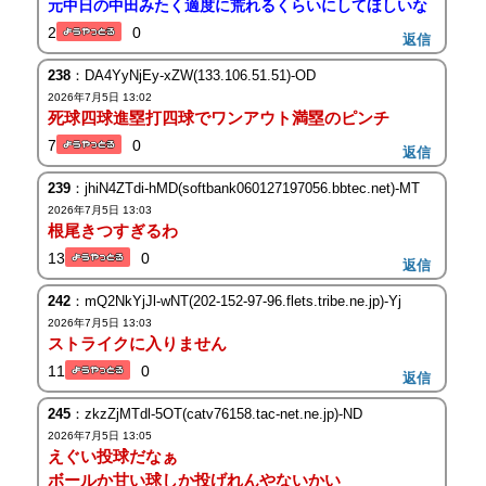
元中日の中田みたく適度に荒れるくらいにしてほしいな
2
0
返信
238
：DA4YyNjEy-xZW(133.106.51.51)-OD
2026年7月5日 13:02
死球四球進塁打四球でワンアウト満塁のピンチ
7
0
返信
239
：jhiN4ZTdi-hMD(softbank060127197056.bbtec.net)-MT
2026年7月5日 13:03
根尾きつすぎるわ
13
0
返信
242
：mQ2NkYjJl-wNT(202-152-97-96.flets.tribe.ne.jp)-Yj
2026年7月5日 13:03
ストライクに入りません
11
0
返信
245
：zkzZjMTdl-5OT(catv76158.tac-net.ne.jp)-ND
2026年7月5日 13:05
えぐい投球だなぁ
ボールか甘い球しか投げれんやないかい