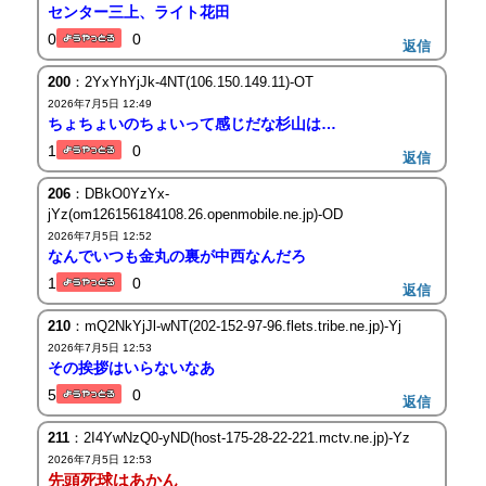
センター三上、ライト花田
0
0
返信
200
：2YxYhYjJk-4NT(106.150.149.11)-OT
2026年7月5日 12:49
ちょちょいのちょいって感じだな杉山は…
1
0
返信
206
：DBkO0YzYx-
jYz(om126156184108.26.openmobile.ne.jp)-OD
2026年7月5日 12:52
なんでいつも金丸の裏が中西なんだろ
1
0
返信
210
：mQ2NkYjJl-wNT(202-152-97-96.flets.tribe.ne.jp)-Yj
2026年7月5日 12:53
その挨拶はいらないなあ
5
0
返信
211
：2I4YwNzQ0-yND(host-175-28-22-221.mctv.ne.jp)-Yz
2026年7月5日 12:53
先頭死球はあかん