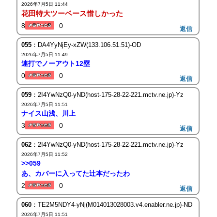
2026年7月5日 11:44
花田特大ツーベース惜しかった
8
0
返信
055
：DA4YyNjEy-xZW(133.106.51.51)-OD
2026年7月5日 11:49
連打でノーアウト12塁
0
0
返信
059
：2I4YwNzQ0-yND(host-175-28-22-221.mctv.ne.jp)-Yz
2026年7月5日 11:51
ナイス山浅、川上
3
0
返信
062
：2I4YwNzQ0-yND(host-175-28-22-221.mctv.ne.jp)-Yz
2026年7月5日 11:52
>>059
あ、カバーに入ってた辻本だったわ
2
0
返信
060
：TE2M5NDY4-yNj(M014013028003.v4.enabler.ne.jp)-ND
2026年7月5日 11:51