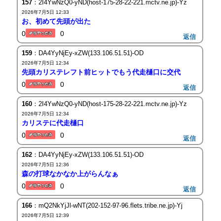
157
：2I4YwNzQ0-yND(host-175-28-22-221.mctv.ne.jp)-Yz
2026年7月5日 12:33
お、初めて先頭が出た
0
0
返信
159
：DA4YyNjEy-xZW(133.106.51.51)-OD
2026年7月5日 12:34
先頭カリステレフト前ヒットでもう代走樋口に交代
0
0
返信
160
：2I4YwNzQ0-yND(host-175-28-22-221.mctv.ne.jp)-Yz
2026年7月5日 12:34
カリステに代走樋口
0
0
返信
162
：DA4YyNjEy-xZW(133.106.51.51)-OD
2026年7月5日 12:36
森の打球なかなか上がらんなぁ
0
0
返信
166
：mQ2NkYjJl-wNT(202-152-97-96.flets.tribe.ne.jp)-Yj
2026年7月5日 12:39