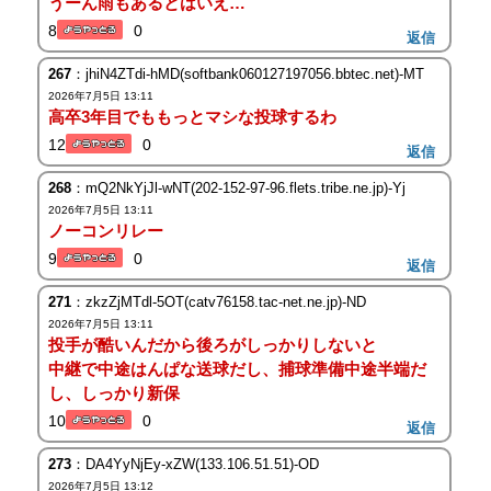
うーん雨もあるとはいえ…
8
0
返信
267
：jhiN4ZTdi-hMD(softbank060127197056.bbtec.net)-MT
2026年7月5日 13:11
高卒3年目でももっとマシな投球するわ
12
0
返信
268
：mQ2NkYjJl-wNT(202-152-97-96.flets.tribe.ne.jp)-Yj
2026年7月5日 13:11
ノーコンリレー
9
0
返信
271
：zkzZjMTdl-5OT(catv76158.tac-net.ne.jp)-ND
2026年7月5日 13:11
投手が酷いんだから後ろがしっかりしないと
中継で中途はんぱな送球だし、捕球準備中途半端だ
し、しっかり新保
10
0
返信
273
：DA4YyNjEy-xZW(133.106.51.51)-OD
2026年7月5日 13:12