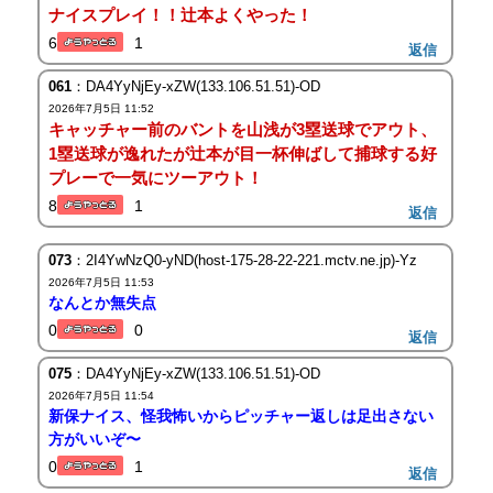
ナイスプレイ！！辻本よくやった！
6
1
返信
061
：DA4YyNjEy-xZW(133.106.51.51)-OD
2026年7月5日 11:52
キャッチャー前のバントを山浅が3塁送球でアウト、
1塁送球が逸れたが辻本が目一杯伸ばして捕球する好
プレーで一気にツーアウト！
8
1
返信
073
：2I4YwNzQ0-yND(host-175-28-22-221.mctv.ne.jp)-Yz
2026年7月5日 11:53
なんとか無失点
0
0
返信
075
：DA4YyNjEy-xZW(133.106.51.51)-OD
2026年7月5日 11:54
新保ナイス、怪我怖いからピッチャー返しは足出さない
方がいいぞ〜
0
1
返信