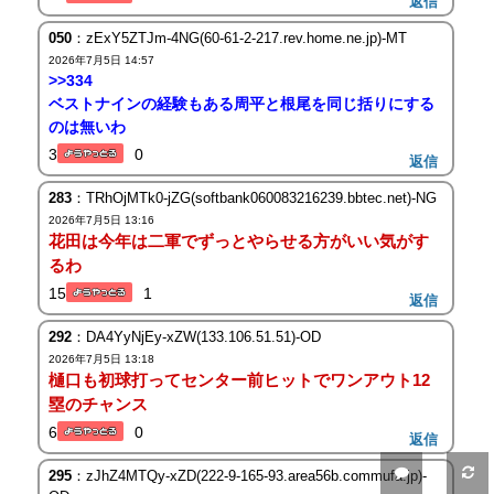
返信
050
：zExY5ZTJm-4NG(60-61-2-217.rev.home.ne.jp)-MT
2026年7月5日 14:57
>>334
ベストナインの経験もある周平と根尾を同じ括りにする
のは無いわ
3
0
返信
283
：TRhOjMTk0-jZG(softbank060083216239.bbtec.net)-NG
2026年7月5日 13:16
花田は今年は二軍でずっとやらせる方がいい気がす
るわ
15
1
返信
292
：DA4YyNjEy-xZW(133.106.51.51)-OD
2026年7月5日 13:18
樋口も初球打ってセンター前ヒットでワンアウト12
塁のチャンス
6
0
返信
295
：zJhZ4MTQy-xZD(222-9-165-93.area56b.commufa.jp)-