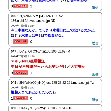
あら、来週水曜は松葉なのか？それとも草加ある？
3
2
返信
046
：2QxZiMGVm-jND(124-110-252-
186.aichi.fdn.vectant.ne.jp)-ND
2026年7月5日 11:34
今日中西なんか。てっきり水曜日に上で投げるのかと。
ほじゃ水曜日は中6日で松葉だな。
1
0
返信
047
：DVjZhOTQ3-wY2(133.106.51.62)-MT
2026年7月5日 11:40
マルテNPB復帰報道
中日が再獲得だったらお笑いだけど大丈夫か
9
1
返信
049
：2I4YwNzQ0-yND(host-175-28-22-221.mctv.ne.jp)-Yz
2026年7月5日 11:43
柵越えまであと少しだったわ
1
0
返信
050
：DA4YyNjEy-xZW(133.106.51.51)-OD