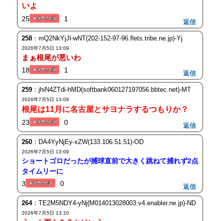
いよ
25
1
返信
258
：mQ2NkYjJl-wNT(202-152-97-96.flets.tribe.ne.jp)-Yj
2026年7月5日 13:09
まぁ根尾が悪いわ
18
1
返信
259
：jhiN4ZTdi-hMD(softbank060127197056.bbtec.net)-MT
2026年7月5日 13:09
根尾は11月に名古屋とサヨナラするつもりか？
23
0
返信
260
：DA4YyNjEy-xZW(133.106.51.51)-OD
2026年7月5日 13:09
ショートゴロだったが捕球直前で大きく跳ねて捕れず2点
タイムリーに
3
0
返信
264
：TE2M5NDY4-yNj(M014013028003.v4.enabler.ne.jp)-ND
2026年7月5日 13:10