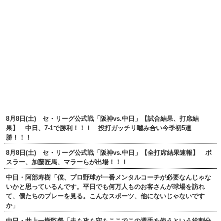
8月8日(土) セ・リーグ公式戦「阪神vs.中日」【試合結果、打席結
果】 中日、7-1で勝利！！！ 投打ガッチリ噛み合い今季初5連
勝！！！
8月8日(土) セ・リーグ公式戦「阪神vs.中日」【全打席結果速報】 ボ
スラー、加藤匠馬、マラーらが出場！！！
中日・阿部寿樹「僕、プロ野球が一番メンタルコーチが必要なんじゃな
いかと思っているんです。平日でも何万人ものお客さんが球場を訪れ
て、僕たちのプレーを見る。こんなスポーツ、他にないじゃないです
か」
中日・井上一樹監督「走も攻も守もここでこの選手を使うという役割分