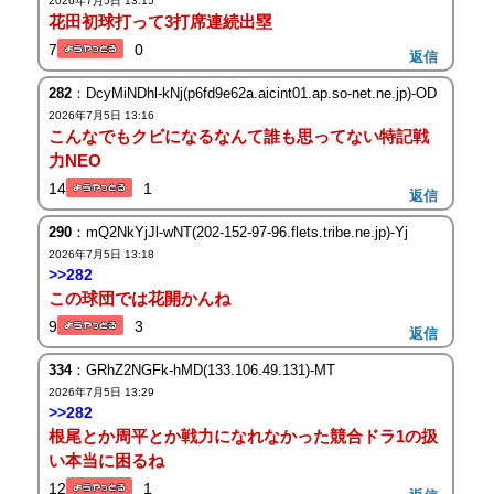
2026年7月5日 13:15
花田初球打って3打席連続出塁
7
0
返信
282
：DcyMiNDhl-kNj(p6fd9e62a.aicint01.ap.so-net.ne.jp)-OD
2026年7月5日 13:16
こんなでもクビになるなんて誰も思ってない特記戦
力NEO
14
1
返信
290
：mQ2NkYjJl-wNT(202-152-97-96.flets.tribe.ne.jp)-Yj
2026年7月5日 13:18
>>282
この球団では花開かんね
9
3
返信
334
：GRhZ2NGFk-hMD(133.106.49.131)-MT
2026年7月5日 13:29
>>282
根尾とか周平とか戦力になれなかった競合ドラ1の扱
い本当に困るね
12
1