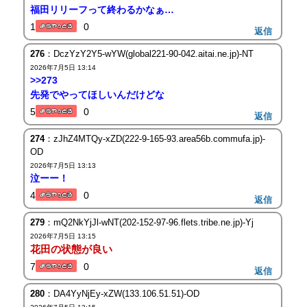
福田リリーフって終わるかなぁ…
1
0
返信
276
：DczYzY2Y5-wYW(global221-90-042.aitai.ne.jp)-NT
2026年7月5日 13:14
>>273
先発でやってほしいんだけどな
5
0
返信
274
：zJhZ4MTQy-xZD(222-9-165-93.area56b.commufa.jp)-
OD
2026年7月5日 13:13
泣ーー！
4
0
返信
279
：mQ2NkYjJl-wNT(202-152-97-96.flets.tribe.ne.jp)-Yj
2026年7月5日 13:15
花田の状態が良い
7
0
返信
280
：DA4YyNjEy-xZW(133.106.51.51)-OD