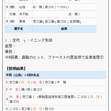
8
(捕)
山浅
右 飛｜遊ゴロ｜一ゴロ┐）
打捕
木下拓
左 飛｜
9
(遊)
新保
空三振┐見三振┐遊ゴロ｜左邪飛┐
選手名
結果
）：交代 ┐：イニング先頭
盗塁：
暴投：
※6回裏、森駿のヒット、ファーストの悪送球で走者進塁①
【投球結果】
中西（山浅）＝5回0失点
1
空三振｜
四 球
｜
右 安
｜空三振｜中 飛
2
中 安
｜捕バ併｜遊ゴロ
中 安
｜空三振｜（牽制悪送球失策三塁進塁）二ゴロ｜
四 球
｜
3
遊ゴロ
4
二ゴロ｜見三振｜
死 球
｜投ゴロ