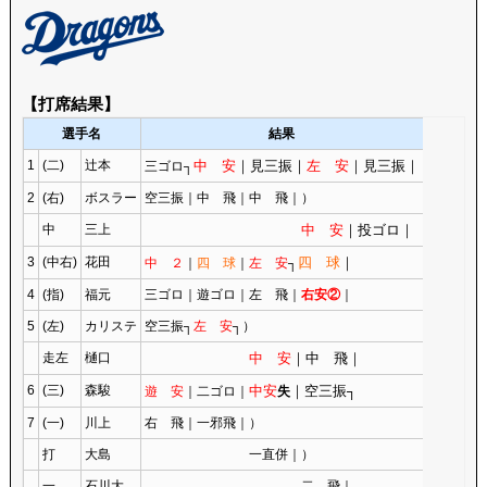
【打席結果】
選手名
結果
1
(二)
辻本
中 安
｜見三振｜
左 安
｜見三振｜
三ゴロ┐
2
(右)
ボスラー
空三振｜中 飛｜中 飛｜）
中
三上
中 安
｜投ゴロ｜
3
(中右)
花田
四 球
｜
中 ２
｜
四 球
｜
左 安
┐
4
(指)
福元
三ゴロ｜遊ゴロ｜左 飛｜
右安②
｜
5
(左)
カリステ
空三振┐
左 安
┐）
走左
樋口
中 安
｜中 飛｜
6
(三)
森駿
中安
｜空三振┐
遊 安
｜二ゴロ｜
失
7
(一)
川上
右 飛｜一邪飛｜）
打
大島
一直併｜）
一
石川大
二 飛｜