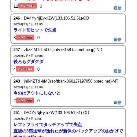
12
0
返信
246
：DA4YyNjEy-xZW(133.106.51.51)-OD
2026年7月5日 13:05
ライト前ヒットで失点
3
0
返信
247
：zkzZjMTdl-5OT(catv76158.tac-net.ne.jp)-ND
2026年7月5日 13:06
後ろもグダグダ
4
0
返信
249
：jhiN4ZTdi-hMD(softbank060127197056.bbtec.net)-MT
2026年7月5日 13:06
今のはアウトにしないと
2
0
返信
251
：DA4YyNjEy-xZW(133.106.51.51)-OD
2026年7月5日 13:07
レフトフライでタッチアップで失点
直後の3塁送球が逸れたが新保のバックアップのおかげで