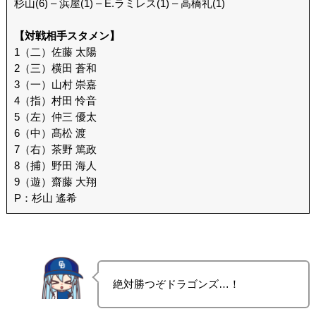
杉山(6) – 浜屋(1) – E.ラミレス(1) – 高橋礼(1)
【対戦相手スタメン】
1（二）佐藤 太陽
2（三）横田 蒼和
3（一）山村 崇嘉
4（指）村田 怜音
5（左）仲三 優太
6（中）髙松 渡
7（右）茶野 篤政
8（捕）野田 海人
9（遊）齋藤 大翔
P：杉山 遙希
絶対勝つぞドラゴンズ…！