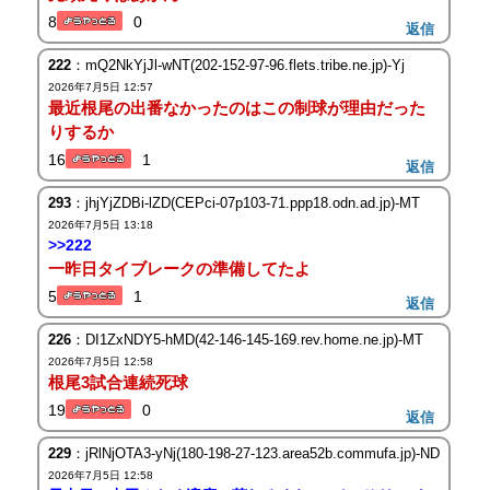
8
0
返信
222
：mQ2NkYjJl-wNT(202-152-97-96.flets.tribe.ne.jp)-Yj
2026年7月5日 12:57
最近根尾の出番なかったのはこの制球が理由だった
りするか
16
1
返信
293
：jhjYjZDBi-lZD(CEPci-07p103-71.ppp18.odn.ad.jp)-MT
2026年7月5日 13:18
>>222
一昨日タイブレークの準備してたよ
5
1
返信
226
：DI1ZxNDY5-hMD(42-146-145-169.rev.home.ne.jp)-MT
2026年7月5日 12:58
根尾3試合連続死球
19
0
返信
229
：jRlNjOTA3-yNj(180-198-27-123.area52b.commufa.jp)-ND
2026年7月5日 12:58