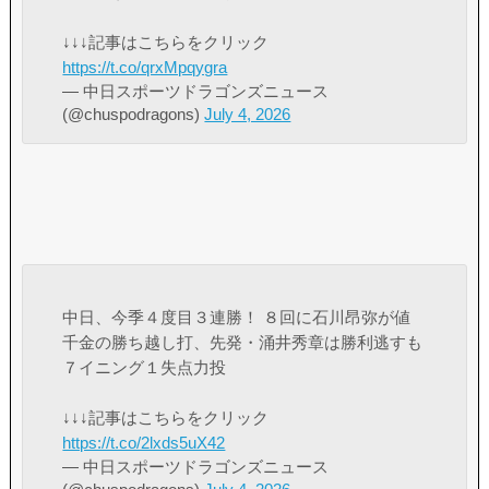
↓↓↓記事はこちらをクリック
https://t.co/qrxMpqygra
— 中日スポーツドラゴンズニュース
(@chuspodragons)
July 4, 2026
中日、今季４度目３連勝！ ８回に石川昂弥が値
千金の勝ち越し打、先発・涌井秀章は勝利逃すも
７イニング１失点力投
↓↓↓記事はこちらをクリック
https://t.co/2lxds5uX42
— 中日スポーツドラゴンズニュース