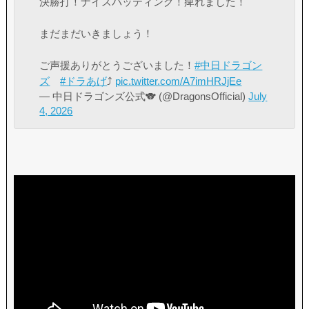
決勝打！ナイスバッティング！痺れました！
まだまだいきましょう！
ご声援ありがとうございました！
#中日ドラゴン
ズ
#ドラあげ
⤴︎
pic.twitter.com/A7imHRJjEe
— 中日ドラゴンズ公式🐨 (@DragonsOfficial)
July
4, 2026