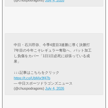
(@chuspodragons)
July 4, 2026
中日・石川昂弥、今季4度目3連勝に導く決勝打
7年目の今年こそレギュラー奪取へ、バット加工
し負傷をカバー「1日1日必死に頑張っている成
果」
↓↓↓記事はこちらをクリック
https://t.co/UbMjx9f47b
— 中日スポーツドラゴンズニュース
(@chuspodragons)
July 4, 2026