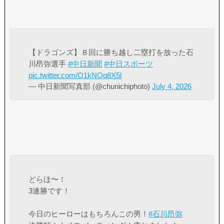
【ドラゴンズ】８回に勝ち越し二塁打を放った石
川昂弥選手
#中日新聞
#中日スポーツ
pic.twitter.com/O1kNOq8X5l
— 中日新聞写真部 (@chunichiphoto)
July 4, 2026
どらほ〜！
3連勝です！
今日のヒーローはもちろんこの男！
#石川昂弥