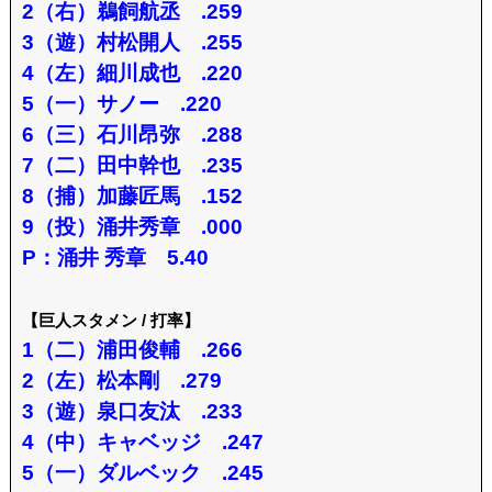
2（右）鵜飼航丞 .259
3（遊）村松開人 .255
4（左）細川成也 .220
5（一）サノー .220
6（三）石川昂弥 .288
7（二）田中幹也 .235
8（捕）加藤匠馬 .152
9（投）涌井秀章 .000
P：涌井 秀章 5.40
【巨人スタメン / 打率】
1（二）浦田俊輔 .266
2（左）松本剛 .279
3（遊）泉口友汰 .233
4（中）キャベッジ .247
5（一）ダルベック .245