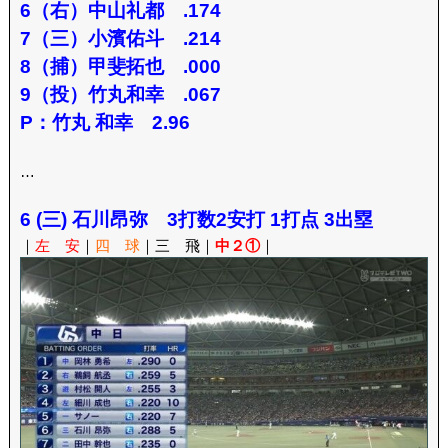
6（右）中山礼都 .174
7（三）小濱佑斗 .214
8（捕）甲斐拓也 .000
9（投）竹丸和幸 .067
P：竹丸 和幸 2.96
…
6 (三) 石川昂弥 3打数2安打 1打点 3出塁
｜
左 安
｜
四 球
｜三 飛｜
中２①
｜