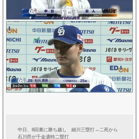
中日、8回裏に勝ち越し 細川三塁打→二死から
石川昂が千金適時二塁打