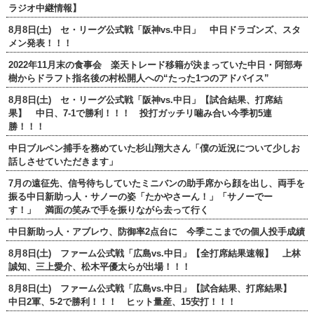
ラジオ中継情報】
8月8日(土) セ・リーグ公式戦「阪神vs.中日」 中日ドラゴンズ、スタ
メン発表！！！
2022年11月末の食事会 楽天トレード移籍が決まっていた中日・阿部寿
樹からドラフト指名後の村松開人への“たった1つのアドバイス”
8月8日(土) セ・リーグ公式戦「阪神vs.中日」【試合結果、打席結
果】 中日、7-1で勝利！！！ 投打ガッチリ噛み合い今季初5連
勝！！！
中日ブルペン捕手を務めていた杉山翔大さん「僕の近況について少しお
話しさせていただきます」
7月の遠征先、信号待ちしていたミニバンの助手席から顔を出し、両手を
振る中日新助っ人・サノーの姿「たかやさーん！」「サノーでー
す！」 満面の笑みで手を振りながら去って行く
中日新助っ人・アブレウ、防御率2点台に 今季ここまでの個人投手成績
8月8日(土) ファーム公式戦「広島vs.中日」【全打席結果速報】 上林
誠知、三上愛介、松木平優太らが出場！！！
8月8日(土) ファーム公式戦「広島vs.中日」【試合結果、打席結果】
中日2軍、5-2で勝利！！！ ヒット量産、15安打！！！