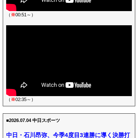
（
※
00:51～）
（
※
02:35～）
■2026.07.04 中日スポーツ
中日・石川昂弥、今季4度目3連勝に導く決勝打