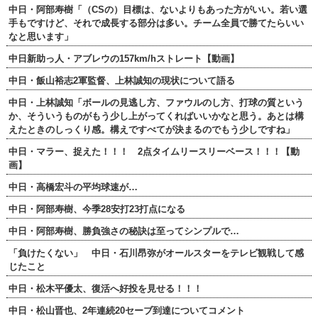
中日・阿部寿樹「（CSの）目標は、ないよりもあった方がいい。若い選
手もですけど、それで成長する部分は多い。チーム全員で勝てたらいい
なと思います」
中日新助っ人・アブレウの157km/hストレート【動画】
中日・飯山裕志2軍監督、上林誠知の現状について語る
中日・上林誠知「ボールの見逃し方、ファウルのし方、打球の質という
か、そういうものがもう少し上がってくればいいかなと思う。あとは構
えたときのしっくり感。構えですべてが決まるのでもう少しですね」
中日・マラー、捉えた！！！ 2点タイムリースリーベース！！！【動
画】
中日・高橋宏斗の平均球速が…
中日・阿部寿樹、今季28安打23打点になる
中日・阿部寿樹、勝負強さの秘訣は至ってシンプルで…
「負けたくない」 中日・石川昂弥がオールスターをテレビ観戦して感
じたこと
中日・松木平優太、復活へ好投を見せる！！！
中日・松山晋也、2年連続20セーブ到達についてコメント