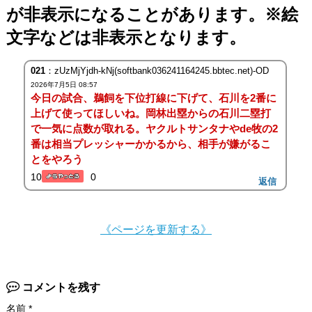
が非表示になることがあります。※絵
文字などは非表示となります。
021
：zUzMjYjdh-kNj(softbank036241164245.bbtec.net)-OD
2026年7月5日 08:57
今日の試合、鵜飼を下位打線に下げて、石川を2番に
上げて使ってほしいね。岡林出塁からの石川二塁打
で一気に点数が取れる。ヤクルトサンタナやde牧の2
番は相当プレッシャーかかるから、相手が嫌がるこ
とをやろう
10
0
返信
《ページを更新する》
コメントを残す
名前
*