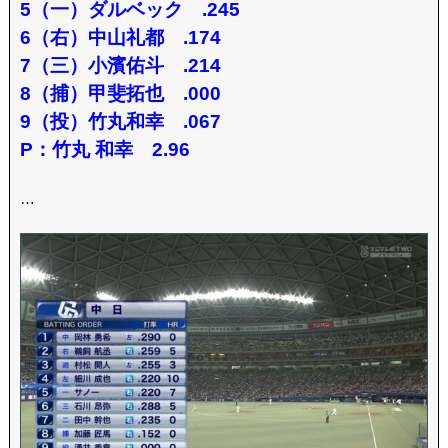
5（一）ダルベック .245
6（右）中山礼都 .174
7（三）小濱佑斗 .214
8（捕）甲斐拓也 .000
9（投）竹丸和幸 .067
P：竹丸 和幸 2.96
…