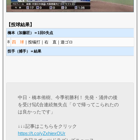
【投球結果】
橋本（加藤匠）＝1回0失点
8
四 球
｜投犠打｜右 直｜遊ゴロ
投手（捕手）＝結果
中日・橋本侑樹、今季初勝利！ 先発・涌井の後
を受け5試合連続無失点「０で帰ってこられたの
は良かったです」
↓↓↓記事はこちらをクリック
https://t.co/yZxhiexOUr