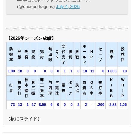
— 中日スポーツドラゴンズニュース
(@chuspodragons)
July 4, 2026
【2026年シーズン成績】
交
ホ
防
無
セ
投
登
先
完
完
Q
代
勝
敗
ー
H
勝
御
四
ー
球
板
発
投
封
S
完
利
戦
ル
P
率
率
球
ブ
回
了
ド
1.00
18
0
0
0
0
0
1
1
0
10
11
0
1.000
18
被
奪
K
W
被
奪
与
与
ボ
自
Q
被
打
本
三
暴
失
/
H
安
三
四
死
ー
責
S
打
者
塁
振
投
点
B
I
打
振
球
球
ク
点
率
率
打
率
B
P
73
13
1
17
8.50
6
0
0
0
2
2
–
.200
2.83
1.06
（横にスライド）