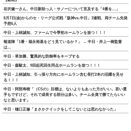
谷沢健一さん、中日新助っ人・サノーについて言及する「4番を…」
8月7日(金)からのセ・リーグ公式戦「阪神vs.中日」3連戦、両チーム先発
予想6人
中日・上林誠知、ファームで今季初ホームランを放つ！！！
報道陣「1番・福永裕基をどう見ているか？」 → 中日・井上一樹監督
は…
中日・草加勝、驚異的な防御率をキープする
中日・森駿太、9回起死回生同点ホームランを放つ！！！
中日・上林誠知、引っ張り方向にホームラン含む長打2本の活躍を見せ
る！！！
中日・阿部寿樹「（CSの）目標は、ないよりもあった方がいい。若い選
手もですけど、それで成長する部分は多い。チーム全員で勝てたらいい
なと思います」
中日・樋口正修「まさかクイックをしてこないとは思わなかった」