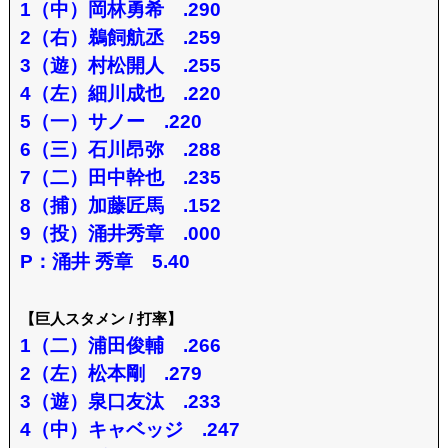
1（中）岡林勇希 .290
2（右）鵜飼航丞 .259
3（遊）村松開人 .255
4（左）細川成也 .220
5（一）サノー .220
6（三）石川昂弥 .288
7（二）田中幹也 .235
8（捕）加藤匠馬 .152
9（投）涌井秀章 .000
P：涌井 秀章 5.40
【巨人スタメン / 打率】
1（二）浦田俊輔 .266
2（左）松本剛 .279
3（遊）泉口友汰 .233
4（中）キャベッジ .247