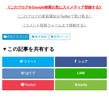
《このブログをGoogle検索お気に入りメディア登録する》
《このブログの更新通知をTwitterで受け取る》
《コメント投稿フォームまで移動する》
中日ドラゴンズ
橋本侑樹
野球データ
▼この記事を共有する
ツイート
シェア
はてブ
Pocket
feedly