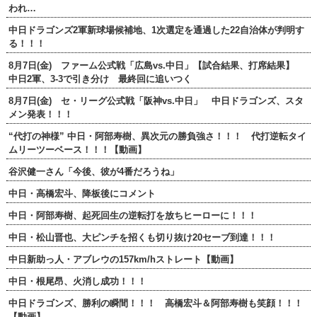
われ…
中日ドラゴンズ2軍新球場候補地、1次選定を通過した22自治体が判明す
る！！！
8月7日(金) ファーム公式戦「広島vs.中日」【試合結果、打席結果】
中日2軍、3-3で引き分け 最終回に追いつく
8月7日(金) セ・リーグ公式戦「阪神vs.中日」 中日ドラゴンズ、スタ
メン発表！！！
“代打の神様” 中日・阿部寿樹、異次元の勝負強さ！！！ 代打逆転タイ
ムリーツーベース！！！【動画】
谷沢健一さん「今後、彼が4番だろうね」
中日・高橋宏斗、降板後にコメント
中日・阿部寿樹、起死回生の逆転打を放ちヒーローに！！！
中日・松山晋也、大ピンチを招くも切り抜け20セーブ到達！！！
中日新助っ人・アブレウの157km/hストレート【動画】
中日・根尾昂、火消し成功！！！
中日ドラゴンズ、勝利の瞬間！！！ 高橋宏斗＆阿部寿樹も笑顔！！！
【動画】