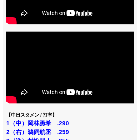
【中日スタメン / 打率】
1（中）岡林勇希 .290
2（右）鵜飼航丞 .259