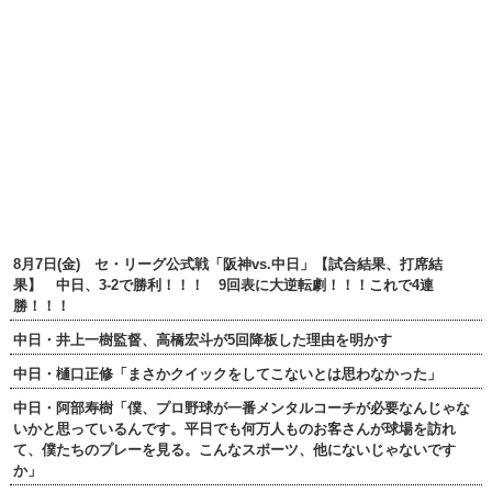
8月7日(金) セ・リーグ公式戦「阪神vs.中日」【試合結果、打席結
果】 中日、3-2で勝利！！！ 9回表に大逆転劇！！！これで4連
勝！！！
中日・井上一樹監督、高橋宏斗が5回降板した理由を明かす
中日・樋口正修「まさかクイックをしてこないとは思わなかった」
中日・阿部寿樹「僕、プロ野球が一番メンタルコーチが必要なんじゃな
いかと思っているんです。平日でも何万人ものお客さんが球場を訪れ
て、僕たちのプレーを見る。こんなスポーツ、他にないじゃないです
か」