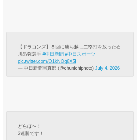
【ドラゴンズ】８回に勝ち越し二塁打を放った石
川昂弥選手
#中日新聞
#中日スポーツ
pic.twitter.com/O1kNOq8X5l
— 中日新聞写真部 (@chunichiphoto)
July 4, 2026
どらほ〜！
3連勝です！