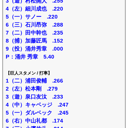
3（遊）村松開人 .255
4（左）細川成也 .220
5（一）サノー .220
6（三）石川昂弥 .288
7（二）田中幹也 .235
8（捕）加藤匠馬 .152
9（投）涌井秀章 .000
P：涌井 秀章 5.40
【巨人スタメン / 打率】
1（二）浦田俊輔 .266
2（左）松本剛 .279
3（遊）泉口友汰 .233
4（中）キャベッジ .247
5（一）ダルベック .245
6（右）中山礼都 .174