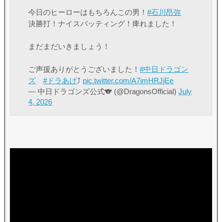
今日のヒーローはもちろんこの男！
#石川昂弥
決勝打！ナイスバッティング！痺れました！
まだまだいきましょう！
ご声援ありがとうございました！
#中日ドラゴン
ズ
#ドラあげ
⤴︎
pic.twitter.com/A7imHRJjEe
— 中日ドラゴンズ公式🐨 (@DragonsOfficial)
July
4, 2026