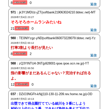
8
0
返信
971
：jk3Y1MDUz-jZT(softbank219063024210.bbtec.net)-MT
2026年7月4日 23:27
そろそろホームランみたいね
21
0
返信
980
：TE0NlYzgz-yND(softbank060073228079.bbtec.net)-Yz
2026年7月5日 00:12
打率3割より長打が見たい
8
2
返信
988
：zQ3YlNTU4-3NT(p928001-ipoe.ipoe.ocn.ne.jp)-YT
2026年7月5日 00:50
指の影響がまだあるんじゃない？完治すれば出る
よ。
12
0
返信
037
：DZiO3NGFh-kNj(110-130-11-209.rev.home.ne.jp)-OD
2026年7月5日 10:13
出塁できて得点圏打てている細川を３番にしよう
村松は上位なら２番、できれば負担を考えて下位で