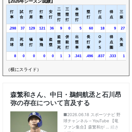
【2026年シーズン成績】
二
三
本
打
試
打
打
安
塁
打
得
三
塁
塁
塁
率
合
席
数
打
打
点
点
振
打
打
打
.298
37
129
121
36
9
0
5
60
18
9
27
盗
併
出
長
O
得
四
死
犠
犠
盗
失
塁
殺
塁
打
P
点
球
球
打
飛
塁
策
死
打
率
率
S
圏
8
0
0
0
0
1
3
.341
.496
.837
.333
1
（横にスライド）