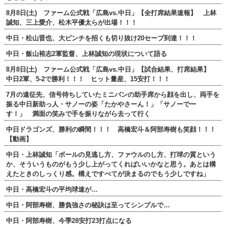
8月8日(土) ファーム公式戦「広島vs.中日」【全打席結果速報】 上林
誠知、三上愛介、松木平優太らが出場！！！
中日・松山晋也、大ピンチを招くも切り抜け20セーブ到達！！！
中日・飯山裕志2軍監督、上林誠知の現状について語る
8月8日(土) ファーム公式戦「広島vs.中日」【試合結果、打席結果】
中日2軍、5-2で勝利！！！ ヒット量産、15安打！！！
7月の遠征先、信号待ちしていたミニバンの助手席から顔を出し、両手を
振る中日新助っ人・サノーの姿「たかやさーん！」「サノーでー
す！」 満面の笑みで手を振りながら去って行く
中日ドラゴンズ、勝利の瞬間！！！ 高橋宏斗＆阿部寿樹も笑顔！！！
【動画】
中日・上林誠知「ボールの見逃し方、ファウルのし方、打球の質という
か、そういうものがもう少し上がってくればいいかなと思う。あとは構
えたときのしっくり感。構えですべてが決まるのでもう少しですね」
中日・高橋宏斗の平均球速が…
中日・阿部寿樹、勝負強さの秘訣は至ってシンプルで…
中日・阿部寿樹、今季28安打23打点になる