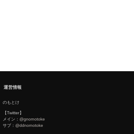
運営情報
のもとけ
【Twitter】
メイン：
@gnomotoke
サブ：
@ddnomotoke