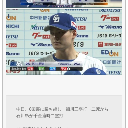
中日、8回裏に勝ち越し 細川三塁打→二死から
石川昂が千金適時二塁打