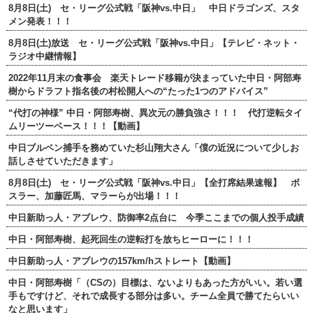
8月8日(土) セ・リーグ公式戦「阪神vs.中日」 中日ドラゴンズ、スタ
メン発表！！！
8月8日(土)放送 セ・リーグ公式戦「阪神vs.中日」【テレビ・ネット・
ラジオ中継情報】
2022年11月末の食事会 楽天トレード移籍が決まっていた中日・阿部寿
樹からドラフト指名後の村松開人への“たった1つのアドバイス”
“代打の神様” 中日・阿部寿樹、異次元の勝負強さ！！！ 代打逆転タイ
ムリーツーベース！！！【動画】
中日ブルペン捕手を務めていた杉山翔大さん「僕の近況について少しお
話しさせていただきます」
8月8日(土) セ・リーグ公式戦「阪神vs.中日」【全打席結果速報】 ボ
スラー、加藤匠馬、マラーらが出場！！！
中日新助っ人・アブレウ、防御率2点台に 今季ここまでの個人投手成績
中日・阿部寿樹、起死回生の逆転打を放ちヒーローに！！！
中日新助っ人・アブレウの157km/hストレート【動画】
中日・阿部寿樹「（CSの）目標は、ないよりもあった方がいい。若い選
手もですけど、それで成長する部分は多い。チーム全員で勝てたらいい
なと思います」