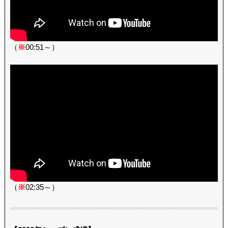
（
※
00:51～）
（
※
02:35～）