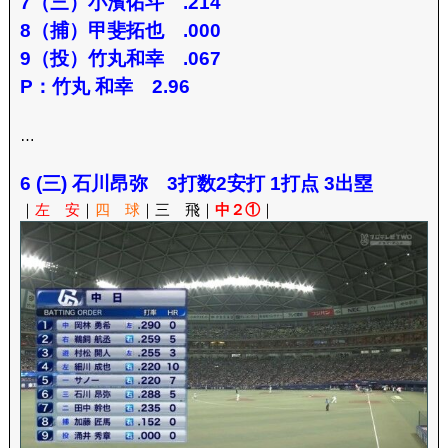
7（三）小濱佑斗 .214
8（捕）甲斐拓也 .000
9（投）竹丸和幸 .067
P：竹丸 和幸 2.96
…
6 (三) 石川昂弥 3打数2安打 1打点 3出塁
｜
左 安
｜
四 球
｜三 飛｜
中２①
｜