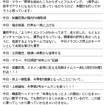
中日・マラー「野球を始めたころからずっとフルスイング。（相手は）
投手でアウトになるだろうと思っているだろうけど、本塁打を打ってや
ろうと思っています」
中日・加藤匠馬が国内FA権取得
中日・福永裕基、打率を一気に上げる
藤田平さん「ようやくエンジンがかかってきて、走り出した。もともと
ピッチャーはいいし、選手はそろっている。開幕前の評判も良かったよ
うに、低迷するようなチームではない」 中日ドラゴンズ浮上のキーマ
ンとして名前を挙げた選手
中日・土田龍空、物凄い体勢から送球する
中日・マラー、中日球団“90年ぶり”記録
中日・加藤匠馬、スタメン起用に応える先制タイムリー含む1安打2出塁1
打点！！！
中日・井上一樹監督、今季初5連勝となったことについて…
中日・上林誠知、今季第2号ホームランを放つ！！！
中日・嶋基宏ヘッドコーチ「本来ならもっと上（の順位）にいなきゃい
けない数字ですね。でも投打がうまくかみ合ってきているので、この波
に乗ってしっかり勝っていかなきゃいけません」