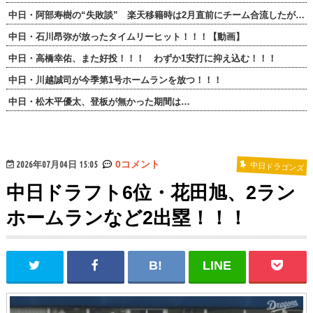
中日・阿部寿樹の“失敗談” 楽天移籍時は2月直前にチーム合流したが…
中日・石川昂弥が放ったタイムリーヒット！！！【動画】
中日・高橋幸佑、また好投！！！ わずか1安打に抑え込む！！！
中日・川越誠司が今季第1号ホームランを放つ！！！
中日・松木平優太、登板が無かった期間は…
2026年07月04日 15:05
0コメント
中日ドラゴンズ
中日ドラフト6位・花田旭、2ラン
ホームランなど2出塁！！！