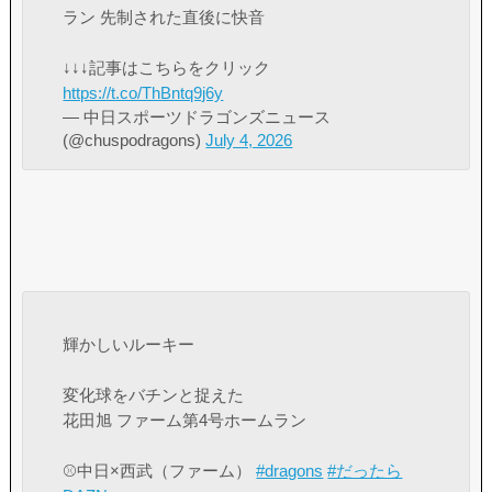
ラン 先制された直後に快音
↓↓↓記事はこちらをクリック
https://t.co/ThBntq9j6y
— 中日スポーツドラゴンズニュース
(@chuspodragons)
July 4, 2026
輝かしいルーキー
変化球をバチンと捉えた
花田旭 ファーム第4号ホームラン
⚾️中日×西武（ファーム）
#dragons
#だったら