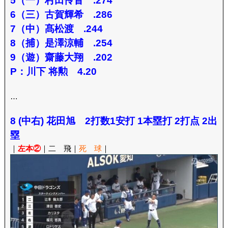
5（一）村田怜音 .274
6（三）古賀輝希 .286
7（中）髙松渡 .244
8（捕）是澤涼輔 .254
9（遊）齋藤大翔 .202
P：川下 将勲 4.20
…
8 (中右) 花田旭 2打数1安打 1本塁打 2打点 2出
塁
｜
左本②
｜二 飛｜
死 球
｜