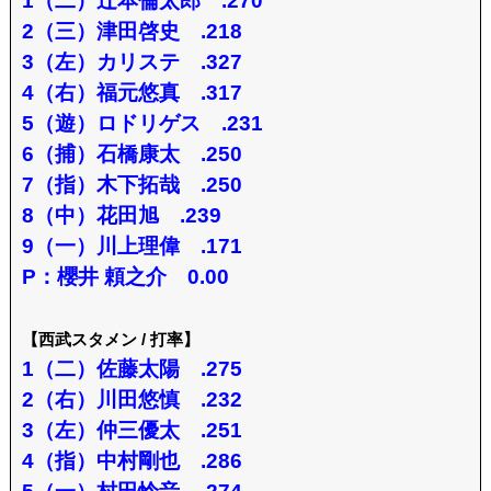
1（二）辻本倫太郎 .270
2（三）津田啓史 .218
3（左）カリステ .327
4（右）福元悠真 .317
5（遊）ロドリゲス .231
6（捕）石橋康太 .250
7（指）木下拓哉 .250
8（中）花田旭 .239
9（一）川上理偉 .171
P：櫻井 頼之介 0.00
【西武スタメン / 打率】
1（二）佐藤太陽 .275
2（右）川田悠慎 .232
3（左）仲三優太 .251
4（指）中村剛也 .286