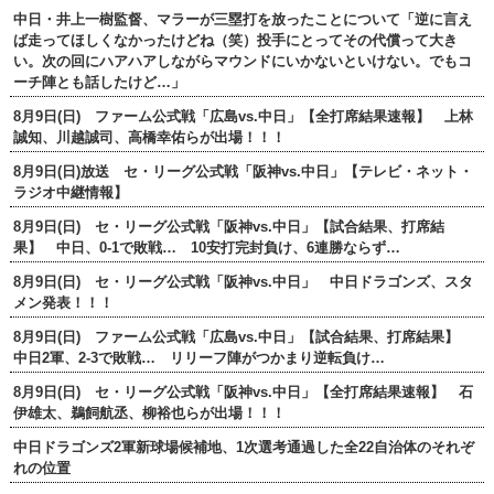
中日・井上一樹監督、マラーが三塁打を放ったことについて「逆に言え
ば走ってほしくなかったけどね（笑）投手にとってその代償って大き
い。次の回にハアハアしながらマウンドにいかないといけない。でもコ
ーチ陣とも話したけど…」
8月9日(日) ファーム公式戦「広島vs.中日」【全打席結果速報】 上林
誠知、川越誠司、高橋幸佑らが出場！！！
8月9日(日)放送 セ・リーグ公式戦「阪神vs.中日」【テレビ・ネット・
ラジオ中継情報】
8月9日(日) セ・リーグ公式戦「阪神vs.中日」【試合結果、打席結
果】 中日、0-1で敗戦… 10安打完封負け、6連勝ならず…
8月9日(日) セ・リーグ公式戦「阪神vs.中日」 中日ドラゴンズ、スタ
メン発表！！！
8月9日(日) ファーム公式戦「広島vs.中日」【試合結果、打席結果】
中日2軍、2-3で敗戦… リリーフ陣がつかまり逆転負け…
8月9日(日) セ・リーグ公式戦「阪神vs.中日」【全打席結果速報】 石
伊雄太、鵜飼航丞、柳裕也らが出場！！！
中日ドラゴンズ2軍新球場候補地、1次選考通過した全22自治体のそれぞ
れの位置