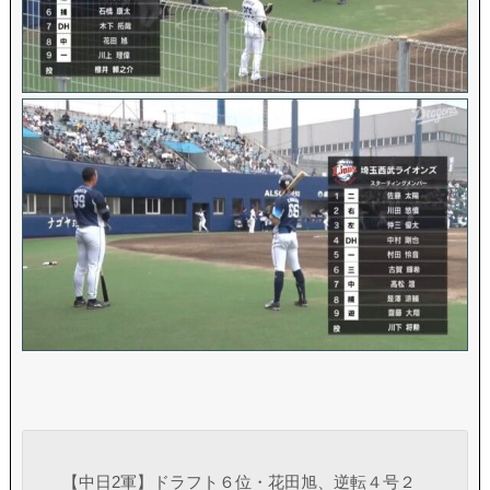
【中日2軍】ドラフト６位・花田旭、逆転４号２