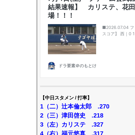
【中日スタメン / 打率】
1（二）辻本倫太郎 .270
2（三）津田啓史 .218
3（左）カリステ .327
4（右）福元悠真 .317