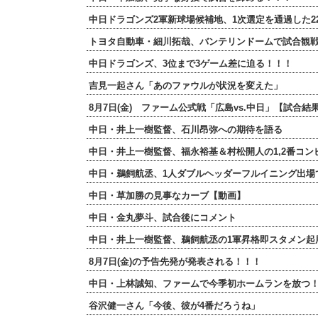
中日ドラゴンズ2軍新球場候補地、1次選定を通過した2
トヨタ自動車・細川拓哉、バンテリンドームで試合観
中日ドラゴンズ、3位まで3ゲーム差に迫る！！！
吉見一起さん「あのファウルが状況を変えた」
8月7日(金) ファーム公式戦「広島vs.中日」【試合
中日・井上一樹監督、石川昂弥への期待を語る
中日・井上一樹監督、福永裕基＆村松開人の1,2番コン
中日・鵜飼航丞、1人ダブルヘッダーフルイニング出場
中日・草加勝の見事なカーブ【動画】
中日・金丸夢斗、試合後にコメント
中日・井上一樹監督、鵜飼航丞の1軍昇格即スタメン起
8月7日(金)の予告先発が発表される！！！
中日・上林誠知、ファームで今季初ホームランを放つ
谷沢健一さん「今後、彼が4番だろうね」