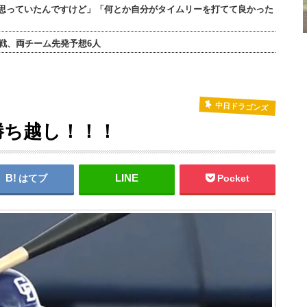
思っていたんですけど」「何とか自分がタイムリーを打てて良かった
連戦、両チーム先発予想6人
中日ドラゴンズ
勝ち越し！！！
はてブ
Pocket