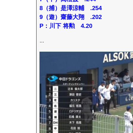
8（捕）是澤涼輔 .254
9（遊）齋藤大翔 .202
P：川下 将勲 4.20
…