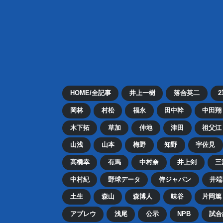
HOME/全記事
井上一樹
落合英二
岡林
村松
福永
田中幹
中田翔
木下拓
草加
仲地
津田
祖父江
山浅
山本
梅野
知野
宇佐見
高橋幸
有馬
中村奈
井上剣
三
中村紀
野球データ
侍ジャパン
井端
土生
森山
森博人
味谷
片岡篤
アブレウ
浅尾
公示
NPB
試合