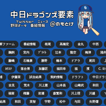
2軍ファーム
番組情報
根尾
高橋宏
金丸
中西
鵜飼
宮内
ﾌﾞﾗｲﾄ
辻本
龍空
梅津
涌
藤嶋
石橋康
勝野
橋本
ドアラ
尾田
ｶﾘｽﾃ
落合博
加藤匠
福田幸
福
濱
C. ﾛ
浦
伊藤茉
試合結果
契約情報
ドラフト
中日ドラ
吉見
荒木
川上憲
山本昌
山﨑武
和田
福留
権藤
岩瀬
森繁和
川上理
川越
結果
和田
英智
宇野
松中
与田
矢野燿