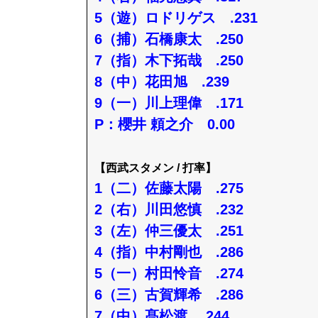
5（遊）ロドリゲス .231
6（捕）石橋康太 .250
7（指）木下拓哉 .250
8（中）花田旭 .239
9（一）川上理偉 .171
P：櫻井 頼之介 0.00
【西武スタメン / 打率】
1（二）佐藤太陽 .275
2（右）川田悠慎 .232
3（左）仲三優太 .251
4（指）中村剛也 .286
5（一）村田怜音 .274
6（三）古賀輝希 .286
7（中）髙松渡 .244