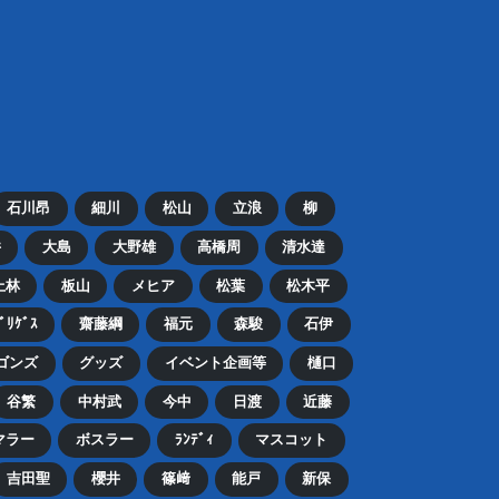
石川昂
細川
松山
立浪
柳
井
大島
大野雄
高橋周
清水達
上林
板山
メヒア
松葉
松木平
ﾄﾞﾘｹﾞｽ
齋藤綱
福元
森駿
石伊
ゴンズ
グッズ
イベント企画等
樋口
谷繁
中村武
今中
日渡
近藤
マラー
ボスラー
ﾗﾝﾃﾞｨ
マスコット
吉田聖
櫻井
篠﨑
能戸
新保