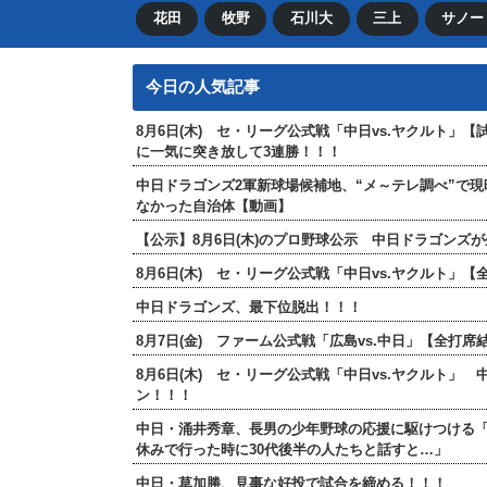
花田
牧野
石川大
三上
サノー
今日の人気記事
8月6日(木) セ・リーグ公式戦「中日vs.ヤクルト」
に一気に突き放して3連勝！！！
中日ドラゴンズ2軍新球場候補地、“メ～テレ調べ”で
なかった自治体【動画】
【公示】8月6日(木)のプロ野球公示 中日ドラゴンズ
8月6日(木) セ・リーグ公式戦「中日vs.ヤクルト
中日ドラゴンズ、最下位脱出！！！
8月7日(金) ファーム公式戦「広島vs.中日」【全
8月6日(木) セ・リーグ公式戦「中日vs.ヤクルト」
ン！！！
中日・涌井秀章、長男の少年野球の応援に駆けつける
休みで行った時に30代後半の人たちと話すと…」
中日・草加勝、見事な好投で試合を締める！！！