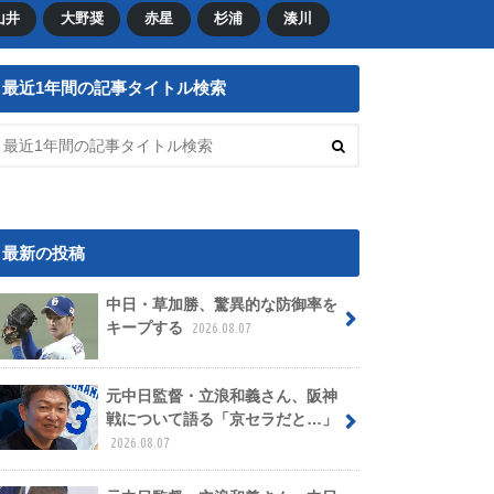
山井
大野奨
赤星
杉浦
湊川
最近1年間の記事タイトル検索
最新の投稿
中日・草加勝、驚異的な防御率を
キープする
2026.08.07
元中日監督・立浪和義さん、阪神
戦について語る「京セラだと…」
2026.08.07