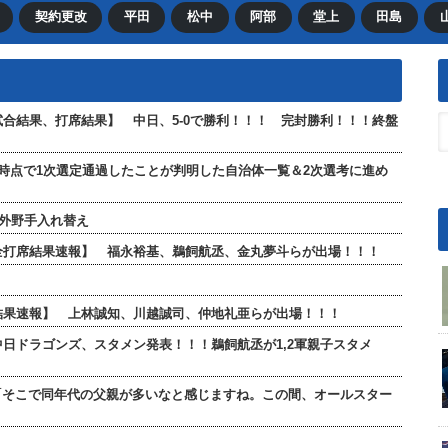
契約更改
平田
松中
阿部
堂上
田島
【試合結果、打席結果】 中日、5-0で勝利！！！ 完封勝利！！！終盤
現時点で1次選定通過したことが判明した自治体一覧＆2次選考に進め
が外野手入れ替え
」【全打席結果速報】 福永裕基、鵜飼航丞、金丸夢斗らが出場！！！
打席結果速報】 上林誠知、川越誠司、仲地礼亜らが出場！！！
 中日ドラゴンズ、スタメン発表！！！鵜飼航丞が1,2軍親子スタメ
「そこで同年代の父親が多いなと感じますね。この間、オールスター