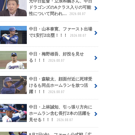
元中日監督・立浪和義さん、中日
ドラゴンズのAクラス入りの可能
性について問われ…
2026.08.07
中日・山本泰寛、ファースト出場
で1安打2出塁！！！
2026.08.07
中日・梅野雄吾、好投を見せ
る！！！
2026.08.07
中日・森駿太、顔面付近に死球受
けるも同点ホームランを放つ活
躍！！！
2026.08.07
中日・上林誠知、引っ張り方向に
ホームラン含む長打2本の活躍を
見せる！！！
2026.08.07
8月7日(金) ファーム公式戦「広