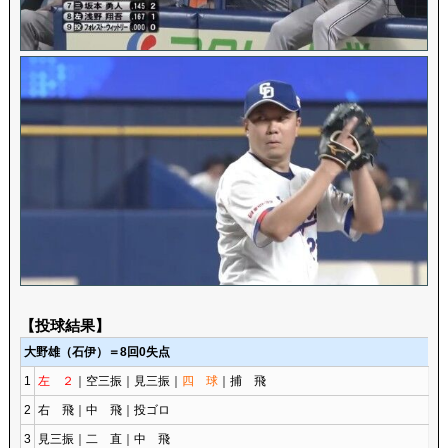
【投球結果】
大野雄（石伊）＝8回0失点
1
左 ２
｜空三振｜見三振｜
四 球
｜捕 飛
2
右 飛｜中 飛｜投ゴロ
3
見三振｜二 直｜中 飛