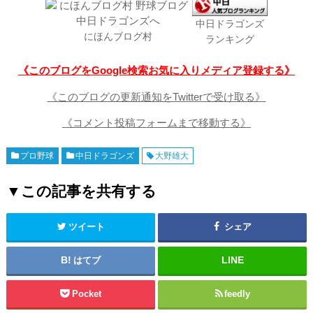
中日ドラゴンズ
にほんブログ村
ランキング
《このブログをGoogle検索お気に入りメディア登録する》
《このブログの更新通知をTwitterで受け取る》
《コメント投稿フォームまで移動する》
プロ野球
中日ドラゴンズ
大野雄大
▼この記事を共有する
ツイート
シェア
はてブ
Pocket
feedly