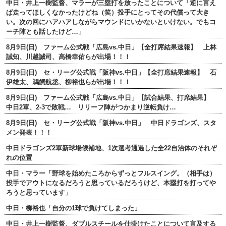
中日・井上一樹監督、マラーが三塁打を放ったことについて「逆に言え
ば走ってほしくなかったけどね（笑）投手にとってその代償って大き
い。次の回にハアハアしながらマウンドにいかないといけない。でもコ
ーチ陣とも話したけど…」
8月9日(日) ファーム公式戦「広島vs.中日」【全打席結果速報】 上林
誠知、川越誠司、高橋幸佑らが出場！！！
8月9日(日) セ・リーグ公式戦「阪神vs.中日」【全打席結果速報】 石
伊雄太、鵜飼航丞、柳裕也らが出場！！！
8月9日(日) ファーム公式戦「広島vs.中日」【試合結果、打席結果】
中日2軍、2-3で敗戦… リリーフ陣がつかまり逆転負け…
8月9日(日) セ・リーグ公式戦「阪神vs.中日」 中日ドラゴンズ、スタ
メン発表！！！
中日ドラゴンズ2軍新球場候補地、1次選考通過した全22自治体のそれぞ
れの位置
中日・マラー「野球を始めたころからずっとフルスイング。（相手は）
投手でアウトになるだろうと思っているだろうけど、本塁打を打ってや
ろうと思っています」
中日・柳裕也「自分の1球で負けてしまった」
中日・井上一樹監督、ダブルスチールを仕掛けたことについて言及する