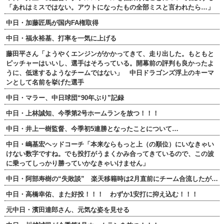
「あれはミスではない。アウトになったもの全部ミスと言われたら…」
中日・加藤匠馬が国内FA権取得
中日・福永裕基、打率を一気に上げる
藤田平さん「ようやくエンジンがかかってきて、走り出した。もともと
ピッチャーはいいし、選手はそろっている。開幕前の評判も良かったよ
うに、低迷するようなチームではない」 中日ドラゴンズ浮上のキーマ
ンとして名前を挙げた選手
中日・マラー、中日球団“90年ぶり”記録
中日・上林誠知、今季第2号ホームランを放つ！！！
中日・井上一樹監督、今季初5連勝となったことについて…
中日・嶋基宏ヘッドコーチ「本来ならもっと上（の順位）にいなきゃい
けない数字ですね。でも投打がうまくかみ合ってきているので、この波
に乗ってしっかり勝っていかなきゃいけません」
中日・阿部寿樹の“失敗談” 楽天移籍時は2月直前にチーム合流したが…
中日・高橋幸佑、また好投！！！ わずか1安打に抑え込む！！！
元中日・濱田達郎さん、元気な姿を見せる