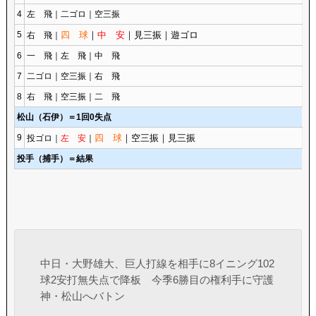
4
左 飛｜二ゴロ｜空三振
5
四 球
｜
中 安
｜見三振｜遊ゴロ
右 飛｜
6
一 飛｜左 飛｜中 飛
7
二ゴロ｜空三振｜右 飛
8
右 飛｜空三振｜二 飛
松山（石伊）＝1回0失点
9
四 球
｜空三振｜見三振
投ゴロ｜
左 安
｜
投手（捕手）＝結果
中日・大野雄大、巨人打線を相手に8イニング102
球2安打無失点で降板 今季6勝目の権利手に守護
神・松山へバトン