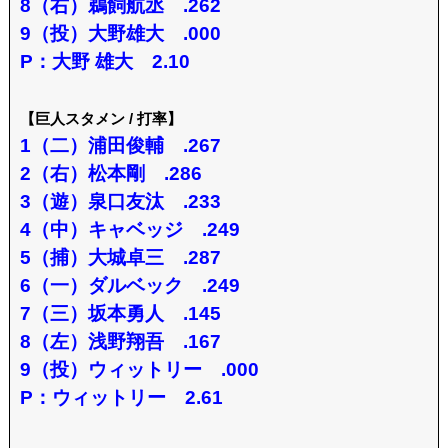
8（右）鵜飼航丞 .262
9（投）大野雄大 .000
P：大野 雄大 2.10
【巨人スタメン / 打率】
1（二）浦田俊輔 .267
2（右）松本剛 .286
3（遊）泉口友汰 .233
4（中）キャベッジ .249
5（捕）大城卓三 .287
6（一）ダルベック .249
7（三）坂本勇人 .145
8（左）浅野翔吾 .167
9（投）ウィットリー .000
P：ウィットリー 2.61
…