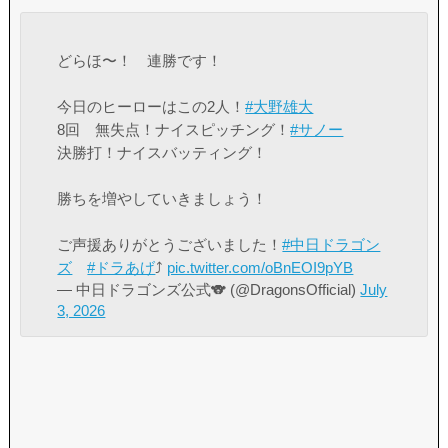
どらほ〜！ 連勝です！
今日のヒーローはこの2人！
#大野雄大
8回 無失点！ナイスピッチング！
#サノー
決勝打！ナイスバッティング！
勝ちを増やしていきましょう！
ご声援ありがとうございました！
#中日ドラゴン
ズ
#ドラあげ
⤴︎
pic.twitter.com/oBnEOI9pYB
— 中日ドラゴンズ公式🐨 (@DragonsOfficial)
July
3, 2026