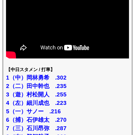
【中日スタメン / 打率】
1（中）岡林勇希 .302
2（二）田中幹也 .235
3（遊）村松開人 .255
4（左）細川成也 .223
5（一）サノー .216
6（捕）石伊雄太 .270
7（三）石川昂弥 .287