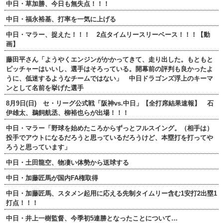
中日・草加勝、今日も無失点！！！
中日・福永裕基、打率を一気に上げる
中日・マラー、捉えた！！！ 2点タイムリースリーベース！！！【動
画】
藤田平さん「ようやくエンジンがかかってきて、走り出した。もともと
ピッチャーはいいし、選手はそろっている。開幕前の評判も良かったよ
うに、低迷するようなチームではない」 中日ドラゴンズ浮上のキーマ
ンとして名前を挙げた選手
8月9日(日) セ・リーグ公式戦「阪神vs.中日」【全打席結果速報】 石
伊雄太、鵜飼航丞、柳裕也らが出場！！！
中日・マラー「野球を始めたころからずっとフルスイング。（相手は）
投手でアウトになるだろうと思っているだろうけど、本塁打を打ってや
ろうと思っています」
中日・土田龍空、物凄い体勢から送球する
中日・加藤匠馬が国内FA権取得
中日・加藤匠馬、スタメン起用に応える先制タイムリー含む1安打2出塁1
打点！！！
中日・井上一樹監督、今季初5連勝となったことについて…