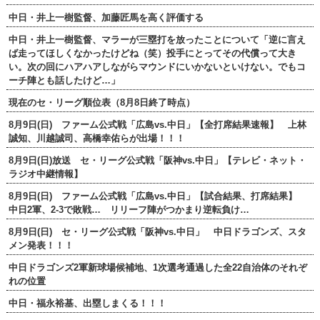
中日・井上一樹監督、加藤匠馬を高く評価する
中日・井上一樹監督、マラーが三塁打を放ったことについて「逆に言え
ば走ってほしくなかったけどね（笑）投手にとってその代償って大き
い。次の回にハアハアしながらマウンドにいかないといけない。でもコ
ーチ陣とも話したけど…」
現在のセ・リーグ順位表（8月8日終了時点）
8月9日(日) ファーム公式戦「広島vs.中日」【全打席結果速報】 上林
誠知、川越誠司、高橋幸佑らが出場！！！
8月9日(日)放送 セ・リーグ公式戦「阪神vs.中日」【テレビ・ネット・
ラジオ中継情報】
8月9日(日) ファーム公式戦「広島vs.中日」【試合結果、打席結果】
中日2軍、2-3で敗戦… リリーフ陣がつかまり逆転負け…
8月9日(日) セ・リーグ公式戦「阪神vs.中日」 中日ドラゴンズ、スタ
メン発表！！！
中日ドラゴンズ2軍新球場候補地、1次選考通過した全22自治体のそれぞ
れの位置
中日・福永裕基、出塁しまくる！！！