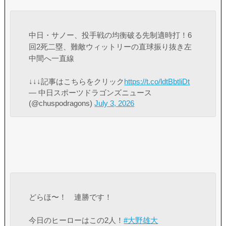
中日・サノー、投手戦の均衡破る先制適時打！6
回2死二塁、難敵ウィットリーの直球振り抜き左
中間へ一直線
↓↓↓記事はこちらをクリック
https://t.co/ldtBbtliDt
— 中日スポーツドラゴンズニュース
(@chuspodragons)
July 3, 2026
どらほ〜！ 連勝です！
今日のヒーローはこの2人！
#大野雄大