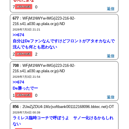
7
0
返信
677
：WFjM1NWYw-lMG(i223-216-92-
216.s41.a030.ap.plala.or.jp)-ND
2026年7月3日 21:21
>>674
自分はDeファンなんですけどフロントがアタオカなんで
沈んでも何とも思わない
2
2
返信
708
：WFjM1NWYw-lMG(i223-216-92-
216.s41.a030.ap.plala.or.jp)-ND
2026年7月3日 21:54
>>674
De勝ったでー
1
0
返信
856
：2UwZjZDU4-1Mz(softbank001112168096.bbtec.net)-OT
2026年7月4日 00:39
ラミレス臨時コーチで呼ぼうよ サノー化けるかもしれ
ない