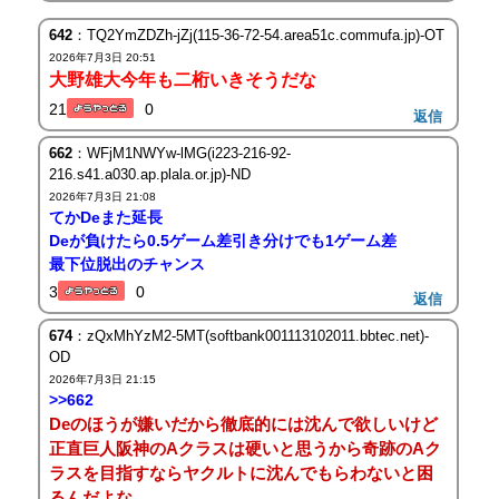
642
：TQ2YmZDZh-jZj(115-36-72-54.area51c.commufa.jp)-OT
2026年7月3日 20:51
大野雄大今年も二桁いきそうだな
21
0
返信
662
：WFjM1NWYw-lMG(i223-216-92-
216.s41.a030.ap.plala.or.jp)-ND
2026年7月3日 21:08
てかDeまた延長
Deが負けたら0.5ゲーム差引き分けでも1ゲーム差
最下位脱出のチャンス
3
0
返信
674
：zQxMhYzM2-5MT(softbank001113102011.bbtec.net)-
OD
2026年7月3日 21:15
>>662
Deのほうが嫌いだから徹底的には沈んで欲しいけど
正直巨人阪神のAクラスは硬いと思うから奇跡のAク
ラスを目指すならヤクルトに沈んでもらわないと困
るんだよな