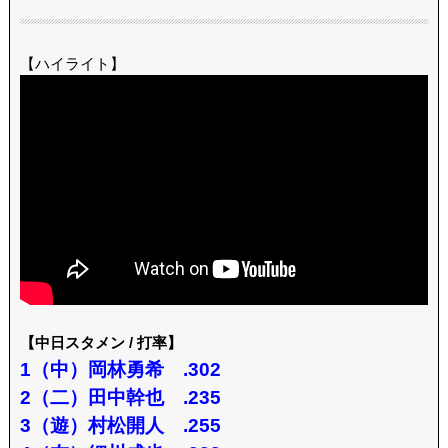
【ハイライト】
【中日スタメン / 打率】
1（中）岡林勇希 .302
2（二）田中幹也 .235
3（遊）村松開人 .255