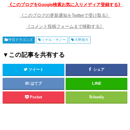
《このブログをGoogle検索お気に入りメディア登録する》
《このブログの更新通知をTwitterで受け取る》
《コメント投稿フォームまで移動する》
中日ドラゴンズ
ミゲル・サノー
大野雄大
▼この記事を共有する
ツイート
シェア
はてブ
Pocket
feedly