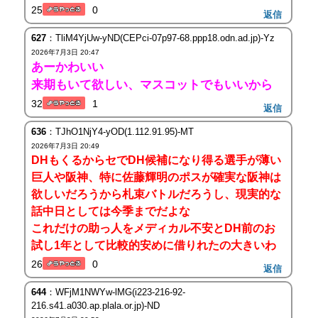
25
0
返信
627
：TliM4YjUw-yND(CEPci-07p97-68.ppp18.odn.ad.jp)-Yz
2026年7月3日 20:47
あーかわいい
来期もいて欲しい、マスコットでもいいから
32
1
返信
636
：TJhO1NjY4-yOD(1.112.91.95)-MT
2026年7月3日 20:49
DHもくるからセでDH候補になり得る選手が薄い
巨人や阪神、特に佐藤輝明のポスが確実な阪神は
欲しいだろうから札束バトルだろうし、現実的な
話中日としては今季までだよな
これだけの助っ人をメディカル不安とDH前のお
試し1年として比較的安めに借りれたの大きいわ
26
0
返信
644
：WFjM1NWYw-lMG(i223-216-92-
216.s41.a030.ap.plala.or.jp)-ND