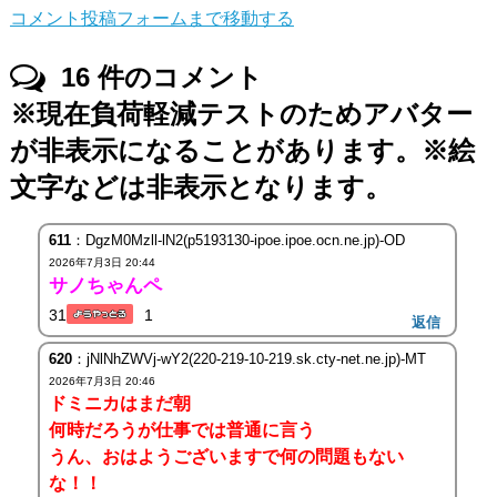
コメント投稿フォームまで移動する
16
件のコメント
※現在負荷軽減テストのためアバター
が非表示になることがあります。※絵
文字などは非表示となります。
611
：DgzM0Mzll-lN2(p5193130-ipoe.ipoe.ocn.ne.jp)-OD
2026年7月3日 20:44
サノちゃんペ
31
1
返信
620
：jNlNhZWVj-wY2(220-219-10-219.sk.cty-net.ne.jp)-MT
2026年7月3日 20:46
ドミニカはまだ朝
何時だろうが仕事では普通に言う
うん、おはようございますで何の問題もない
な！！