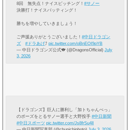
8回 無失点！ナイスピッチング！
#サノー
決勝打！ナイスバッティング！
勝ちを増やしていきましょう！
ご声援ありがとうございました！
#中日ドラゴン
ズ
#ドラあげ
⤴︎
pic.twitter.com/oBnEOI9pYB
— 中日ドラゴンズ公式🐨 (@DragonsOfficial)
July
3, 2026
【ドラゴンズ】巨人に勝利し「加トちゃんぺっ」
のポーズをとるサノー選手と大野投手
#中日新聞
#中日スポーツ
pic.twitter.com/Js8frSu4lI
— 中日新聞写真部 (@chunichiphoto)
July 3, 2026