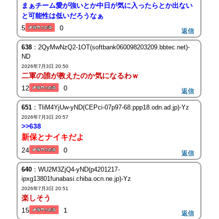
まぁチーム愛が強いとか中日が気に入ったらとか出ない
と可能性は低いだろうなぁ
5
0
返信
638
：2QyMwNzQ2-1OT(softbank060098203209.bbtec.net)-
ND
2026年7月3日 20:50
二軍の誰が教えたのか気になるわｗ
12
0
返信
651
：TliM4YjUw-yND(CEPci-07p97-68.ppp18.odn.ad.jp)-Yz
2026年7月3日 20:57
>>638
新保とナイキだよ
24
0
返信
640
：WU2M3ZjQ4-yND(p4201217-
ipxg13801funabasi.chiba.ocn.ne.jp)-Yz
2026年7月3日 20:51
楽しそう
15
1
返信