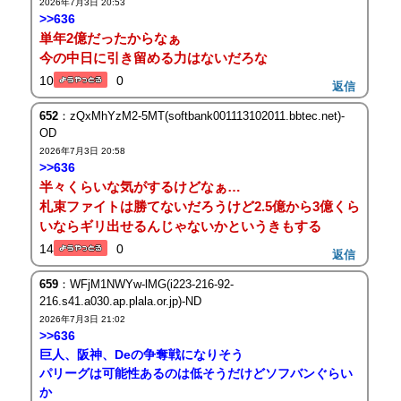
2026年7月3日 20:53
>>636
単年2億だったからなぁ
今の中日に引き留める力はないだろな
10
0
返信
652
：zQxMhYzM2-5MT(softbank001113102011.bbtec.net)-
OD
2026年7月3日 20:58
>>636
半々くらいな気がするけどなぁ…
札束ファイトは勝てないだろうけど2.5億から3億くら
いならギリ出せるんじゃないかというきもする
14
0
返信
659
：WFjM1NWYw-lMG(i223-216-92-
216.s41.a030.ap.plala.or.jp)-ND
2026年7月3日 21:02
>>636
巨人、阪神、Deの争奪戦になりそう
パリーグは可能性あるのは低そうだけどソフバンぐらい
か