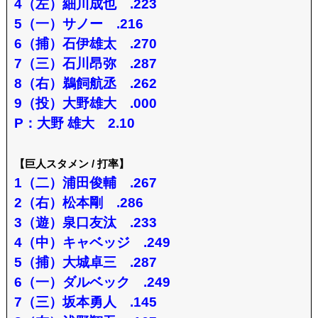
4（左）細川成也 .223
5（一）サノー .216
6（捕）石伊雄太 .270
7（三）石川昂弥 .287
8（右）鵜飼航丞 .262
9（投）大野雄大 .000
P：大野 雄大 2.10
【巨人スタメン / 打率】
1（二）浦田俊輔 .267
2（右）松本剛 .286
3（遊）泉口友汰 .233
4（中）キャベッジ .249
5（捕）大城卓三 .287
6（一）ダルベック .249
7（三）坂本勇人 .145