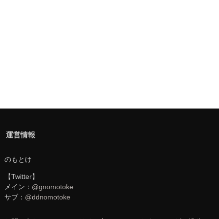
運営情報
のもとけ
【Twitter】
メイン：
@gnomotoke
サブ：
@ddnomotoke