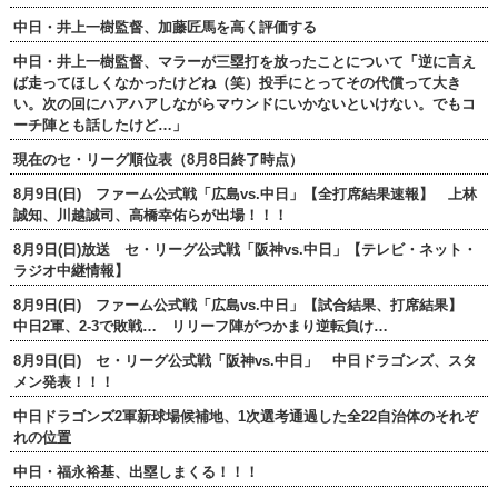
中日・井上一樹監督、加藤匠馬を高く評価する
中日・井上一樹監督、マラーが三塁打を放ったことについて「逆に言え
ば走ってほしくなかったけどね（笑）投手にとってその代償って大き
い。次の回にハアハアしながらマウンドにいかないといけない。でもコ
ーチ陣とも話したけど…」
現在のセ・リーグ順位表（8月8日終了時点）
8月9日(日) ファーム公式戦「広島vs.中日」【全打席結果速報】 上林
誠知、川越誠司、高橋幸佑らが出場！！！
8月9日(日)放送 セ・リーグ公式戦「阪神vs.中日」【テレビ・ネット・
ラジオ中継情報】
8月9日(日) ファーム公式戦「広島vs.中日」【試合結果、打席結果】
中日2軍、2-3で敗戦… リリーフ陣がつかまり逆転負け…
8月9日(日) セ・リーグ公式戦「阪神vs.中日」 中日ドラゴンズ、スタ
メン発表！！！
中日ドラゴンズ2軍新球場候補地、1次選考通過した全22自治体のそれぞ
れの位置
中日・福永裕基、出塁しまくる！！！