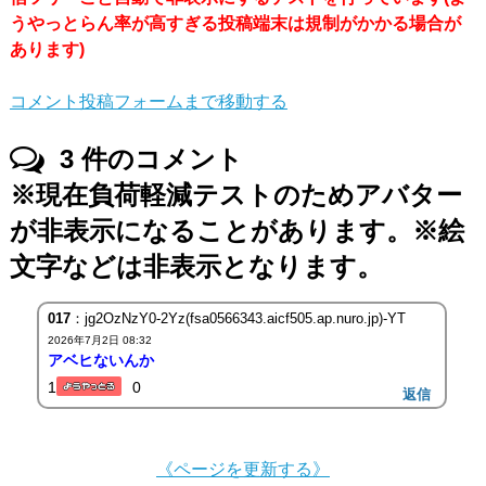
うやっとらん率が高すぎる投稿端末は規制がかかる場合が
あります)
コメント投稿フォームまで移動する
3
件のコメント
※現在負荷軽減テストのためアバター
が非表示になることがあります。※絵
文字などは非表示となります。
017
：jg2OzNzY0-2Yz(fsa0566343.aicf505.ap.nuro.jp)-YT
2026年7月2日 08:32
アベヒないんか
1
0
返信
《ページを更新する》