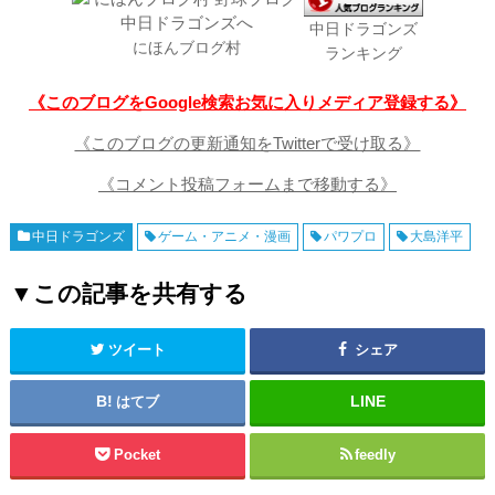
中日ドラゴンズ
にほんブログ村
ランキング
《このブログをGoogle検索お気に入りメディア登録する》
《このブログの更新通知をTwitterで受け取る》
《コメント投稿フォームまで移動する》
中日ドラゴンズ
ゲーム・アニメ・漫画
パワプロ
大島洋平
▼この記事を共有する
ツイート
シェア
はてブ
Pocket
feedly