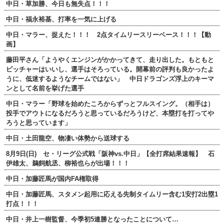
中日・草加勝、今日も無失点！！！
中日・福永裕基、打率を一気に上げる
中日・マラー、捉えた！！！ 2点タイムリースリーベース！！！【動
画】
藤田平さん「ようやくエンジンがかかってきて、走り出した。もともと
ピッチャーはいいし、選手はそろっている。開幕前の評判も良かったよ
うに、低迷するようなチームではない」 中日ドラゴンズ浮上のキーマ
ンとして名前を挙げた選手
中日・マラー「野球を始めたころからずっとフルスイング。（相手は）
投手でアウトになるだろうと思っているだろうけど、本塁打を打ってや
ろうと思っています」
中日・土田龍空、物凄い体勢から送球する
8月9日(日) セ・リーグ公式戦「阪神vs.中日」【全打席結果速報】 石
伊雄太、鵜飼航丞、柳裕也らが出場！！！
中日・加藤匠馬が国内FA権取得
中日・加藤匠馬、スタメン起用に応える先制タイムリー含む1安打2出塁1
打点！！！
中日・井上一樹監督、今季初5連勝となったことについて…