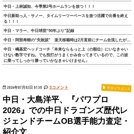
中日・上林誠知、今季第2号ホームランを放つ！！！
中日新助っ人・サノー、タイムリーツーベースを放つ活躍で出番を終え
る！！！
中日・マラー、中日球団“90年ぶり”記録
中日・阿部寿樹の“失敗談” 楽天移籍時は2月直前にチーム合流したが…
中日・嶋基宏ヘッドコーチ「本来ならもっと上（の順位）にいなきゃい
けない数字ですね。でも投打がうまくかみ合ってきているので、この波
に乗ってしっかり勝っていかなきゃいけません」
2026年07月02日 01:30
3コメント
中日ドラゴンズ
中日・大島洋平、『パワプロ
2026』での中日ドラゴンズ歴代レ
ジェンドチームOB選手能力査定・
紹介文