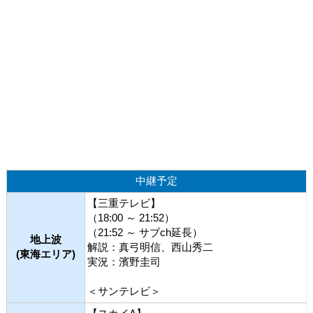
中継予定
【三重テレビ】
（18:00 ～ 21:52）
（21:52 ～ サブch延長）
地上波
解説：真弓明信、西山秀二
(東海エリア)
実況：濱野圭司
＜サンテレビ＞