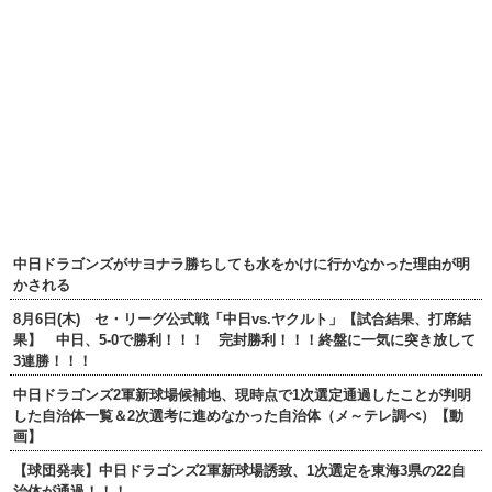
中日ドラゴンズがサヨナラ勝ちしても水をかけに行かなかった理由が明
かされる
8月6日(木) セ・リーグ公式戦「中日vs.ヤクルト」【試合結果、打席結
果】 中日、5-0で勝利！！！ 完封勝利！！！終盤に一気に突き放して
3連勝！！！
中日ドラゴンズ2軍新球場候補地、現時点で1次選定通過したことが判明
した自治体一覧＆2次選考に進めなかった自治体（メ～テレ調べ）【動
画】
【球団発表】中日ドラゴンズ2軍新球場誘致、1次選定を東海3県の22自
治体が通過！！！