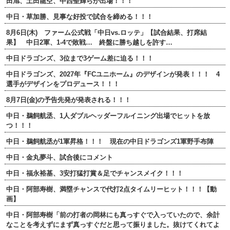
田旭、土田龍空、中西聖輝らが出場！！！
中日・草加勝、見事な好投で試合を締める！！！
8月6日(木) ファーム公式戦「中日vs.ロッテ」【試合結果、打席結
果】 中日2軍、1-4で敗戦… 終盤に勝ち越しを許す…
中日ドラゴンズ、3位まで3ゲーム差に迫る！！！
中日ドラゴンズ、2027年『FCユニホーム』のデザインが発表！！！ 4
選手がデザインをプロデュース！！！
8月7日(金)の予告先発が発表される！！！
中日・鵜飼航丞、1人ダブルヘッダーフルイニング出場でヒットを放
つ！！！
中日・鵜飼航丞が1軍昇格！！！ 現在の中日ドラゴンズ1軍野手布陣
中日・金丸夢斗、試合後にコメント
中日・福永裕基、3安打猛打賞＆足でチャンスメイク！！！
中日・阿部寿樹、満塁チャンスで代打2点タイムリーヒット！！！【動
画】
中日・阿部寿樹「前の打者の岡林にも真っすぐで入っていたので、余計
なことを考えずにまず真っすぐだと思って振りました。抜けてくれてよ