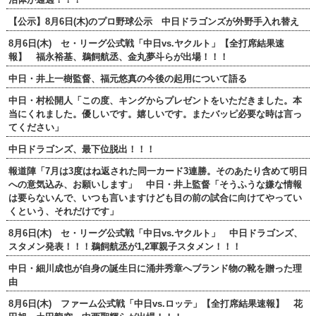
【公示】8月6日(木)のプロ野球公示 中日ドラゴンズが外野手入れ替え
8月6日(木) セ・リーグ公式戦「中日vs.ヤクルト」【全打席結果速
報】 福永裕基、鵜飼航丞、金丸夢斗らが出場！！！
中日・井上一樹監督、福元悠真の今後の起用について語る
中日・村松開人「この度、キングからプレゼントをいただきました。本
当にくれました。優しいです。嬉しいです。またバッピ必要な時は言っ
てください」
中日ドラゴンズ、最下位脱出！！！
報道陣「7月は3度はね返された同一カード3連勝。そのあたり含めて明日
への意気込み、お願いします」 中日・井上監督「そうふうな嫌な情報
は要らないんで、いつも言いますけども目の前の試合に向けてやってい
くという、それだけです」
8月6日(木) セ・リーグ公式戦「中日vs.ヤクルト」 中日ドラゴンズ、
スタメン発表！！！鵜飼航丞が1,2軍親子スタメン！！！
中日・細川成也が自身の誕生日に涌井秀章へブランド物の靴を贈った理
由
8月6日(木) ファーム公式戦「中日vs.ロッテ」【全打席結果速報】 花