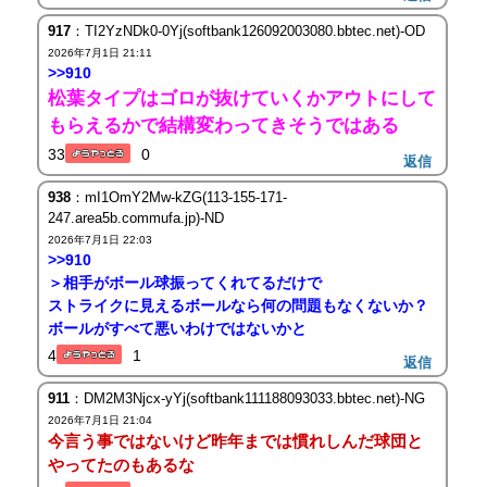
917
：TI2YzNDk0-0Yj(softbank126092003080.bbtec.net)-OD
2026年7月1日 21:11
>>910
松葉タイプはゴロが抜けていくかアウトにして
もらえるかで結構変わってきそうではある
33
0
返信
938
：mI1OmY2Mw-kZG(113-155-171-
247.area5b.commufa.jp)-ND
2026年7月1日 22:03
>>910
＞相手がボール球振ってくれてるだけで
ストライクに見えるボールなら何の問題もなくないか？
ボールがすべて悪いわけではないかと
4
1
返信
911
：DM2M3Njcx-yYj(softbank111188093033.bbtec.net)-NG
2026年7月1日 21:04
今言う事ではないけど昨年までは慣れしんだ球団と
やってたのもあるな