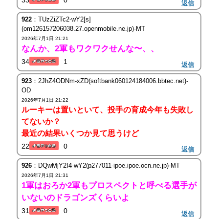
33
0
返信
922
：TUzZiZTc2-wY2[s]
(om126157206038.27.openmobile.ne.jp)-MT
2026年7月1日 21:21
なんか、2軍もワクワクせんな〜、、
34
1
返信
923
：2JhZ4ODNm-xZD(softbank060124184006.bbtec.net)-
OD
2026年7月1日 21:22
ルーキーは置いといて、投手の育成今年も失敗し
てないか？
最近の結果いくつか見て思うけど
22
0
返信
926
：DQwMjY2I4-wY2(p277011-ipoe.ipoe.ocn.ne.jp)-MT
2026年7月1日 21:31
1軍はおろか2軍もプロスペクトと呼べる選手が
いないのドラゴンズくらいよ
31
0
返信