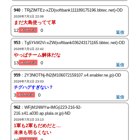
940
：TRjZlMTEz-xZD(softbank111189175196.bbtec.net)-OD
2026年7月1日 22:06
まだ大島使ってて草
12
0
返信
953
：Tg5YkM2Vi-xZW(softbank036243171165.bbtec.net)-OD
2026年7月1日 22:42
やっぱチーム解体だな
13
0
返信
959
：2Y3NlOTNj-lN2(M106072159107.v4.enabler.ne.jp)-OD
2026年7月1日 23:03
チグハグすぎない？
3
0
返信
962
：WFjM1NWYw-lMG(i223-216-92-
216.s41.a030.ap.plala.or.jp)-ND
2026年7月1日 23:13
1軍も2軍もだめだと…
未来も明るくない