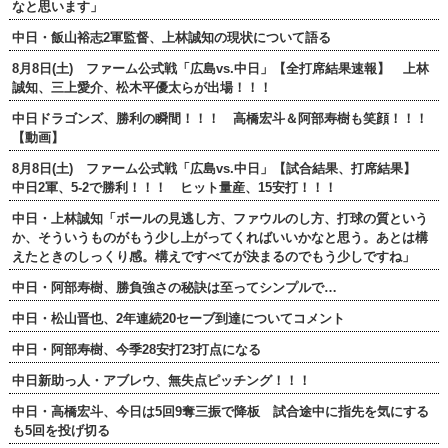
なと思います」
中日・飯山裕志2軍監督、上林誠知の現状について語る
8月8日(土) ファーム公式戦「広島vs.中日」【全打席結果速報】 上林
誠知、三上愛介、松木平優太らが出場！！！
中日ドラゴンズ、勝利の瞬間！！！ 高橋宏斗＆阿部寿樹も笑顔！！！
【動画】
8月8日(土) ファーム公式戦「広島vs.中日」【試合結果、打席結果】
中日2軍、5-2で勝利！！！ ヒット量産、15安打！！！
中日・上林誠知「ボールの見逃し方、ファウルのし方、打球の質という
か、そういうものがもう少し上がってくればいいかなと思う。あとは構
えたときのしっくり感。構えですべてが決まるのでもう少しですね」
中日・阿部寿樹、勝負強さの秘訣は至ってシンプルで…
中日・松山晋也、2年連続20セーブ到達についてコメント
中日・阿部寿樹、今季28安打23打点になる
中日新助っ人・アブレウ、無失点ピッチング！！！
中日・高橋宏斗、今日は5回9奪三振で降板 試合途中に指先を気にする
も5回を投げ切る