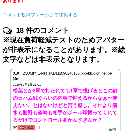
あります)
コメント投稿フォームまで移動する
18
件のコメント
※現在負荷軽減テストのためアバター
が非表示になることがあります。※絵
文字などは非表示となります。
910
：2Q3MlYjE4-lNT(KD111096248135.ppp-bb.dion.ne.jp)-
Mm
2026年7月1日 21:01
松葉とか2軍で打たれても1軍で投げるとこの前
の日ハム戦ぐらいの内容で抑えるからなぁ〜使
えないことはないけどと言う感じ。それより清
水も勝野も篠崎も相手がボール球振ってくれて
るだけでコントロールあかんすぎんか？
39
1
返信