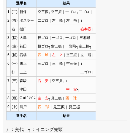
選手名
結果
1
(二)
新保
空三振┐空三振｜一ゴロ┐二ゴロ｜
2
(右)
ボスラー
二ゴロ｜左 飛｜左 飛｜）
右
樋口
右本③
｜
3
(指)
大島
投ゴロ｜一ゴロ┐一ゴロ｜三邪飛｜
4
(左)
花田
投ゴロ┐空三振｜一邪飛┐空三振┐
5
(捕)
石橋
四 球
｜
左 ２
｜空三振｜左 飛｜
6
(一)
川上
三ゴロ｜三 飛｜空三振｜）
打
三上
二ゴロ｜
7
(三)
森駿
右 安
｜空三振┐）
三
津田
中 安
┐
8
(遊)
C.ﾛﾄﾞﾘｹﾞｽ
四 球
｜
左 安
┐見三振｜
9
(中)
能戸
四 球
｜見三振｜見三振｜
選手名
結果
）：交代 ┐：イニング先頭