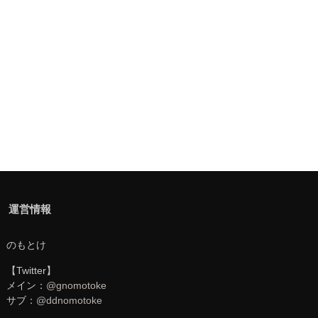
運営情報
のもとけ
【Twitter】
メイン：
@gnomotoke
サブ：
@ddnomotoke