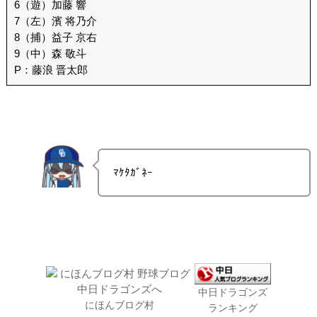
6（遊）加藤 響
7（左）濱 将乃介
8（捕）益子 京右
9（中）森 敬斗
P：藤浪 晋太郎
ﾏｹﾀｶﾞﾈｰ
中日ドラゴンズ
にほんブログ村
ランキング