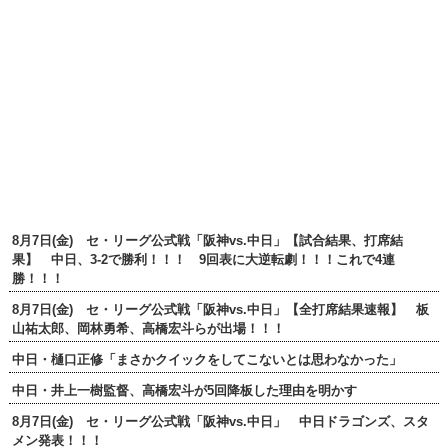
8月7日(金) セ・リーグ公式戦「阪神vs.中日」【試合結果、打席結
果】 中日、3-2で勝利！！！ 9回表に大逆転劇！！！これで4連
勝！！！
8月7日(金) セ・リーグ公式戦「阪神vs.中日」【全打席結果速報】 板
山祐太郎、岡林勇希、高橋宏斗らが出場！！！
中日・樋口正修「まさかクイックをしてこないとは思わなかった」
中日・井上一樹監督、高橋宏斗が5回降板した理由を明かす
8月7日(金) セ・リーグ公式戦「阪神vs.中日」 中日ドラゴンズ、スタ
メン発表！！！