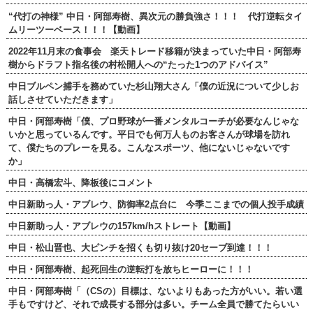
“代打の神様” 中日・阿部寿樹、異次元の勝負強さ！！！ 代打逆転タイ
ムリーツーベース！！！【動画】
2022年11月末の食事会 楽天トレード移籍が決まっていた中日・阿部寿
樹からドラフト指名後の村松開人への“たった1つのアドバイス”
中日ブルペン捕手を務めていた杉山翔大さん「僕の近況について少しお
話しさせていただきます」
中日・阿部寿樹「僕、プロ野球が一番メンタルコーチが必要なんじゃな
いかと思っているんです。平日でも何万人ものお客さんが球場を訪れ
て、僕たちのプレーを見る。こんなスポーツ、他にないじゃないです
か」
中日・高橋宏斗、降板後にコメント
中日新助っ人・アブレウ、防御率2点台に 今季ここまでの個人投手成績
中日新助っ人・アブレウの157km/hストレート【動画】
中日・松山晋也、大ピンチを招くも切り抜け20セーブ到達！！！
中日・阿部寿樹、起死回生の逆転打を放ちヒーローに！！！
中日・阿部寿樹「（CSの）目標は、ないよりもあった方がいい。若い選
手もですけど、それで成長する部分は多い。チーム全員で勝てたらいい