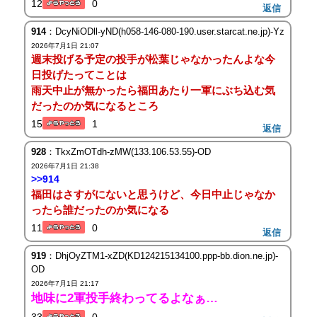
12
0
返信
914
：DcyNiODll-yND(h058-146-080-190.user.starcat.ne.jp)-Yz
2026年7月1日 21:07
週末投げる予定の投手が松葉じゃなかったんよな今
日投げたってことは
雨天中止が無かったら福田あたり一軍にぶち込む気
だったのか気になるところ
15
1
返信
928
：TkxZmOTdh-zMW(133.106.53.55)-OD
2026年7月1日 21:38
>>914
福田はさすがにないと思うけど、今日中止じゃなか
ったら誰だったのか気になる
11
0
返信
919
：DhjOyZTM1-xZD(KD124215134100.ppp-bb.dion.ne.jp)-
OD
2026年7月1日 21:17
地味に2軍投手終わってるよなぁ…