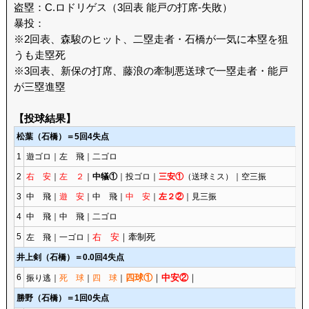
盗塁：C.ロドリゲス（3回表 能戸の打席-失敗）
暴投：
※2回表、森駿のヒット、二塁走者・石橋が一気に本塁を狙
うも走塁死
※3回表、新保の打席、藤浪の牽制悪送球で一塁走者・能戸
が三塁進塁
【投球結果】
松葉（石橋）＝5回4失点
1
遊ゴロ｜左 飛｜二ゴロ
2
右 安
｜
左 ２
｜
中犠①
｜投ゴロ｜
三安①
（送球ミス）｜空三振
3
中 飛｜
遊 安
｜中 飛｜
中 安
｜
左２②
｜見三振
4
中 飛｜中 飛｜二ゴロ
5
右 安
｜牽制死
左 飛｜一ゴロ｜
井上剣（石橋）＝0.0回4失点
6
四球①
｜
中安②
｜
振り逃｜
死 球
｜
四 球
｜
勝野（石橋）＝1回0失点