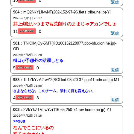
10
0
返信
964
：mQ2NkYjJl-wNT(202-152-97-96.flets.tribe.ne.jp)-Yj
2026年7月1日 23:17
井上剣はいつまでも荒削りのままじゃアカンでしょ
11
0
返信
981
：TNiOlMjQy-5MT(KD106152128077.ppp-bb.dion.ne.jp)-
OD
2026年7月2日 00:28
樋口が予想外の活躍しとる
5
0
返信
988
：Tc1ZkYzA2-wY2(SODcd-03p20-37.ppp11.odn.ad.jp)-MT
2026年7月2日 01:55
さよならだな。このチーム。呆れて何も言えない。
4
3
返信
003
：2VkYkZTVl-wYz(116-65-250-74.rev.home.ne.jp)-YT
2026年7月2日 07:18
>>988
なんでここにいるの