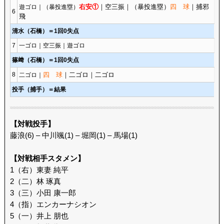
右安①
｜空三振｜（暴投進塁）
四 球
｜捕邪
遊ゴロ｜（暴投進塁）
6
飛
清水（石橋）＝1回0失点
7
一ゴロ｜空三振｜遊ゴロ
篠﨑（石橋）＝1回0失点
8
四 球
｜二ゴロ｜二ゴロ
二ゴロ｜
投手（捕手）＝結果
【対戦投手】
藤浪(6) – 中川颯(1) – 堀岡(1) – 馬場(1)
【対戦相手スタメン】
1（右）東妻 純平
2（二）林 琢真
3（三）小田 康一郎
4（指）エンカーナシオン
5（一）井上 朋也