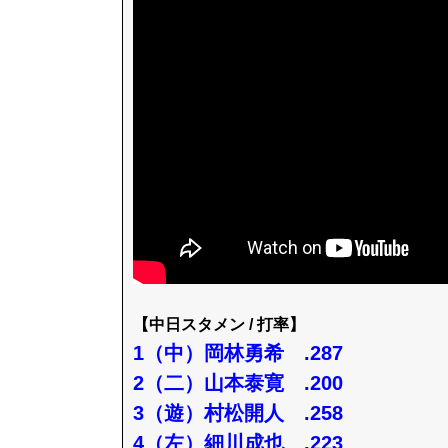
【中日スタメン / 打率】
1（中）岡林勇希 .287
2（二）山本泰寛 .200
3（遊）村松開人 .258
4（左）細川成也 .223