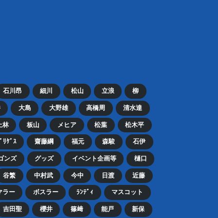
石川昂
細川
松山
立浪
柳
井
大島
大野雄
高橋周
清水達
上林
板山
メヒア
松葉
松木平
ﾄﾞﾘｹﾞｽ
齋藤綱
福元
森駿
石伊
ゴンズ
グッズ
イベント企画等
樋口
谷繁
中村武
今中
日渡
近藤
マラー
ボスラー
ﾗﾝﾃﾞｨ
マスコット
吉田聖
櫻井
篠﨑
能戸
新保