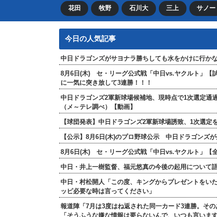
花田
牧野
石川大
三上
サノー
今日の人気記事
中日ドラゴンズがサヨナラ勝ちしても水をかけに行か
8月6日(木) セ・リーグ公式戦「中日vs.ヤクルト」
に一気に突き放して3連勝！！！
中日ドラゴンズ2軍新球場候補地、現時点で1次選定通
（メ～テレ調べ）【動画】
【球団発表】中日ドラゴンズ2軍新球場誘致、1次選定を
【公示】8月6日(木)のプロ野球公示 中日ドラゴンズ
8月6日(木) セ・リーグ公式戦「中日vs.ヤクルト
中日・井上一樹監督、福元悠真の今後の起用について
中日・村松開人「この度、キングからプレゼントをい
ッピ必要な時は言ってください」
報道陣「7月は3度はね返された同一カード3連勝。そ
「そうふうな嫌な情報は要らないんで、いつも言いま