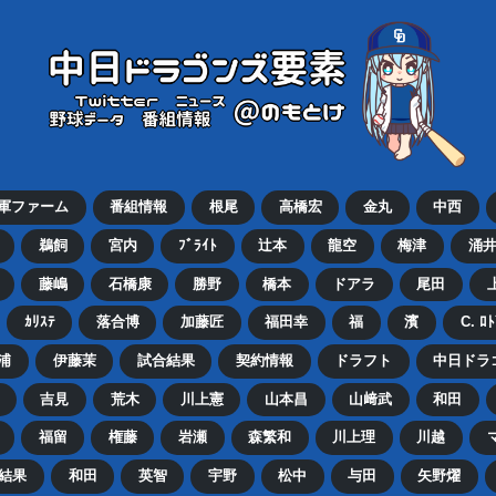
2軍ファーム
番組情報
根尾
高橋宏
金丸
中西
鵜飼
宮内
ﾌﾞﾗｲﾄ
辻本
龍空
梅津
涌
藤嶋
石橋康
勝野
橋本
ドアラ
尾田
ｶﾘｽﾃ
落合博
加藤匠
福田幸
福
濱
C. ﾛ
浦
伊藤茉
試合結果
契約情報
ドラフト
中日ドラ
吉見
荒木
川上憲
山本昌
山﨑武
和田
福留
権藤
岩瀬
森繁和
川上理
川越
結果
和田
英智
宇野
松中
与田
矢野燿