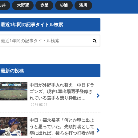
山井
大野奨
赤星
杉浦
湊川
最近1年間の記事タイトル検索
最新の投稿
中日が外野手入れ替え 中日ドラ
ゴンズ、現在1軍出場選手登録さ
れている選手＆残り枠数は…
2026.08.06
中日・福永裕基「何とか塁に出よ
うと思っていた。先頭打者として
塁に出れば、後ろを打つ打者が得