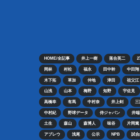
HOME/全記事
井上一樹
落合英二
岡林
村松
福永
田中幹
中田翔
木下拓
草加
仲地
津田
祖父江
山浅
山本
梅野
知野
宇佐見
高橋幸
有馬
中村奈
井上剣
三
中村紀
野球データ
侍ジャパン
井端
土生
森山
森博人
味谷
片岡篤
アブレウ
浅尾
公示
NPB
試合