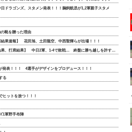
 中日ドラゴンズ、スタメン発表！！！鵜飼航丞が1,2軍親子スタメ
物の靴を贈った理由
全打席結果速報】 花田旭、土田龍空、中西聖輝らが出場！！！
合結果、打席結果】 中日2軍、1-4で敗戦… 終盤に勝ち越しを許す…
ンが発表！！！ 4選手がデザインをプロデュース！！！
する
でヒットを放つ！！！
ズ1軍野手布陣
…