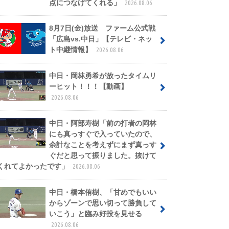
点につなげてくれる」
2026.08.06
8月7日(金)放送 ファーム公式戦
「広島vs.中日」【テレビ・ネッ
ト中継情報】
2026.08.06
中日・岡林勇希が放ったタイムリ
ーヒット！！！【動画】
2026.08.06
中日・阿部寿樹「前の打者の岡林
にも真っすぐで入っていたので、
余計なことを考えずにまず真っす
ぐだと思って振りました。抜けて
くれてよかったです」
2026.08.06
中日・橋本侑樹、「甘めでもいい
からゾーンで思い切って勝負して
いこう」と臨み好投を見せる
2026.08.06