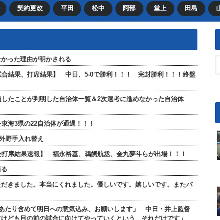
契約更改
平田
松中
阿部
堂上
田島
なかった理由が明かされる
【試合結果、打席結果】 中日、5-0で勝利！！！ 完封勝利！！！終盤
過したことが判明した自治体一覧＆2次選考に進めなかった自治体
東海3県の22自治体が通過！！！
が外野手入れ替え
」【全打席結果速報】 福永裕基、鵜飼航丞、金丸夢斗らが出場！！！
語る
ただきました。本当にくれました。優しいです。嬉しいです。またバ
のあたり含めて明日への意気込み、お願いします」 中日・井上監督
すけども目の前の試合に向けてやっていくという、それだけです」