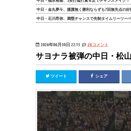
中日・福永裕基、3安打猛打賞＆足でチャンスメイク！
中日・金丸夢斗、援護無く勝利ならずも7回無失点の好
中日・石川昂弥、満塁チャンスで先制タイムリーツー
2026年06月30日 22:15
26コメント
サヨナラ被弾の中日・松
ツイート
シェア