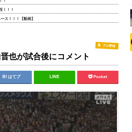
！！
投！！！
ベース！！！【動画】
プロ野球
山晋也が試合後にコメント
はてブ
Pocket