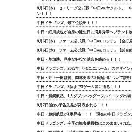
8月6日(木) セ・リーグ公式戦「中日vs.ヤクルト」
ン！！！
中日ドラゴンズ、最下位脱出！！！
中日・細川成也が自身の誕生日に涌井秀章へブランド
8月6日(木) ファーム公式戦「中日vs.ロッテ」【
8月6日(木) ファーム公式戦「中日vs.ロッテ」【試
中日・草加勝、見事な好投で試合を締める！！！
中日ドラゴンズ、2027年『FCユニホーム』のデザイ
中日・井上一樹監督、岡林勇希の8番起用について説明
中日ドラゴンズ、3位まで3ゲーム差に迫る！！！
中日・鵜飼航丞、1人ダブルヘッダーフルイニング出場
8月7日(金)の予告先発が発表される！！！
中日・鵜飼航丞が1軍昇格！！！ 現在の中日ドラゴン
中日ドラゴンズ、今季の観客動員数はこのままいけば