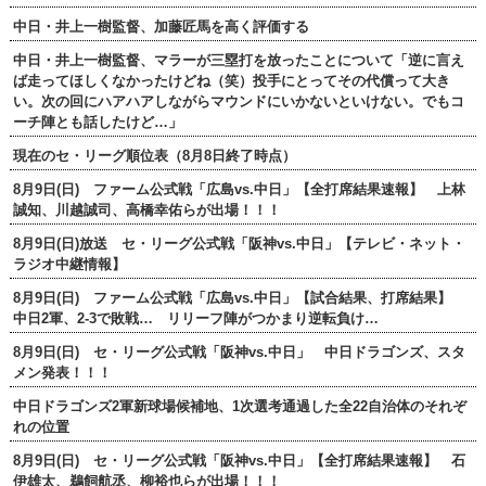
中日・井上一樹監督、加藤匠馬を高く評価する
中日・井上一樹監督、マラーが三塁打を放ったことについて「逆に言え
ば走ってほしくなかったけどね（笑）投手にとってその代償って大き
い。次の回にハアハアしながらマウンドにいかないといけない。でもコ
ーチ陣とも話したけど…」
現在のセ・リーグ順位表（8月8日終了時点）
8月9日(日) ファーム公式戦「広島vs.中日」【全打席結果速報】 上林
誠知、川越誠司、高橋幸佑らが出場！！！
8月9日(日)放送 セ・リーグ公式戦「阪神vs.中日」【テレビ・ネット・
ラジオ中継情報】
8月9日(日) ファーム公式戦「広島vs.中日」【試合結果、打席結果】
中日2軍、2-3で敗戦… リリーフ陣がつかまり逆転負け…
8月9日(日) セ・リーグ公式戦「阪神vs.中日」 中日ドラゴンズ、スタ
メン発表！！！
中日ドラゴンズ2軍新球場候補地、1次選考通過した全22自治体のそれぞ
れの位置
8月9日(日) セ・リーグ公式戦「阪神vs.中日」【全打席結果速報】 石
伊雄太、鵜飼航丞、柳裕也らが出場！！！