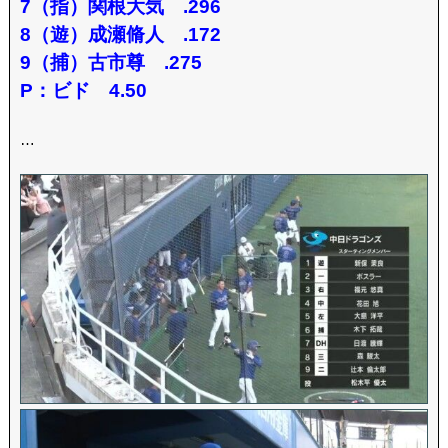
7（指）関根大気 .296
8（遊）成瀬脩人 .172
9（捕）古市尊 .275
P：ビド 4.50
…