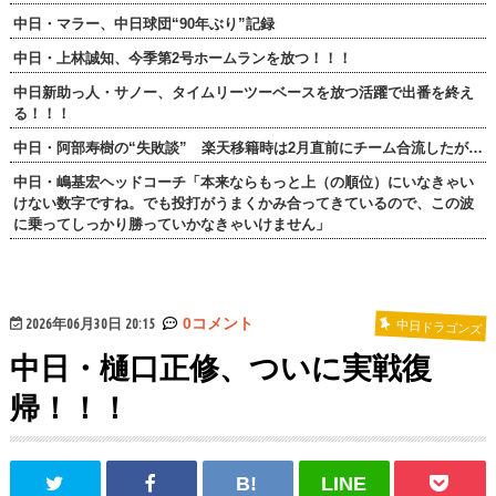
中日・マラー、中日球団“90年ぶり”記録
中日・上林誠知、今季第2号ホームランを放つ！！！
中日新助っ人・サノー、タイムリーツーベースを放つ活躍で出番を終え
る！！！
中日・阿部寿樹の“失敗談” 楽天移籍時は2月直前にチーム合流したが…
中日・嶋基宏ヘッドコーチ「本来ならもっと上（の順位）にいなきゃい
けない数字ですね。でも投打がうまくかみ合ってきているので、この波
に乗ってしっかり勝っていかなきゃいけません」
2026年06月30日 20:15
0コメント
中日ドラゴンズ
中日・樋口正修、ついに実戦復
帰！！！