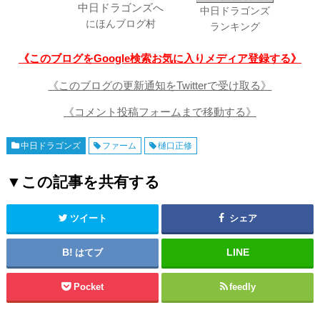
中日ドラゴンズ
にほんブログ村
ランキング
《このブログをGoogle検索お気に入りメディア登録する》
《このブログの更新通知をTwitterで受け取る》
《コメント投稿フォームまで移動する》
中日ドラゴンズ
ファーム
樋口正修
▼この記事を共有する
ツイート
シェア
はてブ
Pocket
feedly