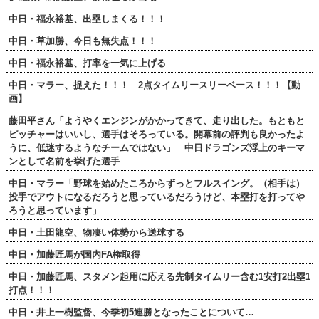
中日・福永裕基、出塁しまくる！！！
中日・草加勝、今日も無失点！！！
中日・福永裕基、打率を一気に上げる
中日・マラー、捉えた！！！ 2点タイムリースリーベース！！！【動
画】
藤田平さん「ようやくエンジンがかかってきて、走り出した。もともと
ピッチャーはいいし、選手はそろっている。開幕前の評判も良かったよ
うに、低迷するようなチームではない」 中日ドラゴンズ浮上のキーマ
ンとして名前を挙げた選手
中日・マラー「野球を始めたころからずっとフルスイング。（相手は）
投手でアウトになるだろうと思っているだろうけど、本塁打を打ってや
ろうと思っています」
中日・土田龍空、物凄い体勢から送球する
中日・加藤匠馬が国内FA権取得
中日・加藤匠馬、スタメン起用に応える先制タイムリー含む1安打2出塁1
打点！！！
中日・井上一樹監督、今季初5連勝となったことについて…