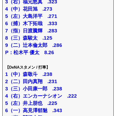
3（右）福元悠真 .323
4（中）花田旭 .273
5（左）大島洋平 .271
6（捕）木下拓哉 .333
7（指）日渡騰輝 .283
8（三）森駿太 .125
9（二）辻本倫太郎 .286
P：松木平 優太 8.26
【DeNAスタメン / 打率】
1（中）森敬斗 .238
2（二）田内真翔 .231
3（三）小田康一郎 .238
4（右）エンカーナシオン .222
5（左）井上朋也 .225
6（一）高見澤郁魅 .343